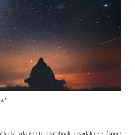
na.*
šlenka, zda jste to nepřehnali, nevydali se z úspor?