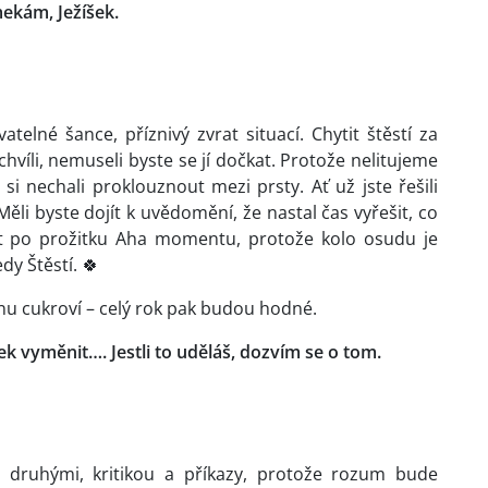
mekám, Ježíšek.
elné šance, příznivý zvrat situací. Chytit štěstí za
víli, nemuseli byste se jí dočkat. Protože nelitujeme
si nechali proklouznout mezi prsty. Ať už jste řešili
Měli byste dojít k uvědomění, že nastal čas vyřešit, co
tát po prožitku Aha momentu, protože kolo osudu je
dy Štěstí. 🍀
ánu cukroví – celý rok pak budou hodné.
ek vyměnit…. Jestli to uděláš, dozvím se o tom.
druhými, kritikou a příkazy, protože rozum bude