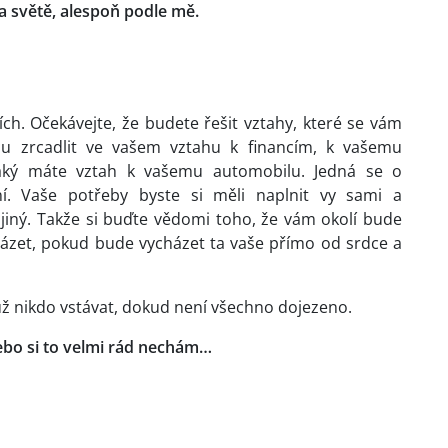
na světě, alespoň podle mě.
ích. Očekávejte, že budete řešit vztahy, které se vám
u zrcadlit ve vašem vztahu k financím, k vašemu
aký máte vztah k vašemu automobilu. Jedná se o
ní. Vaše potřeby byste si měli naplnit vy sami a
jiný. Takže si buďte vědomi toho, že vám okolí bude
házet, pokud bude vycházet ta vaše přímo od srdce a
už nikdo vstávat, dokud není všechno dojezeno.
! Nebo si to velmi rád nechám…