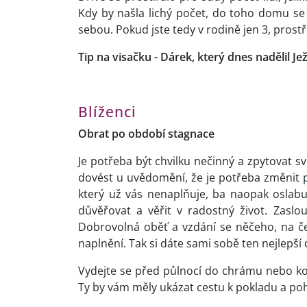
Kdy by našla lichý počet, do toho domu se 
sebou. Pokud jste tedy v rodině jen 3, prostř
Tip na visačku - Dárek, který dnes nadělil Jež
Blíženci
Obrat po období stagnace
Je potřeba být chvilku nečinný a zpytovat s
dovést u uvědomění, že je potřeba změnit p
který už vás nenaplňuje, ba naopak oslabu
důvěřovat a věřit v radostný život. Zaslou
Dobrovolná oběť a vzdání se něčeho, na č
naplnění. Tak si dáte sami sobě ten nejlepší
Vydejte se před půlnocí do chrámu nebo kos
Ty by vám měly ukázat cestu k pokladu a p