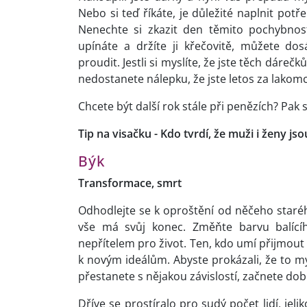
Nebo si teď říkáte, je důležité naplnit pot
Nenechte si zkazit den těmito pochybnos
upínáte a držíte ji křečovitě, můžete d
proudit. Jestli si myslíte, že jste těch dáreč
nedostanete nálepku, že jste letos za lakom
Chcete být další rok stále při penězích? Pak 
Tip na visačku - Kdo tvrdí, že muži i ženy jso
Býk
Transformace, smrt
Odhodlejte se k oproštění od něčeho starého
vše má svůj konec. Změňte barvu balící
nepřítelem pro život. Ten, kdo umí přijmou
k novým ideálům. Abyste prokázali, že to my
přestanete s nějakou závislostí, začnete d
Dříve se prostíralo pro sudý počet lidí, jeli