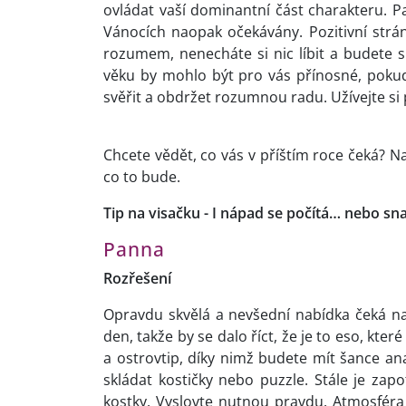
ovládat vaší dominantní část charakteru. Pa
Vánocích naopak očekávány. Pozitivní strá
rozumem, nenecháte si nic líbit a budete 
věku by mohlo být pro vás přínosné, pokud 
svěřit a obdržet rozumnou radu. Užívejte si
Chcete vědět, co vás v příštím roce čeká? N
co to bude.
Tip na visačku - I nápad se počítá… nebo sn
Panna
Rozřešení
Opravdu skvělá a nevšední nabídka čeká na
den, takže by se dalo říct, že je to eso, kte
a ostrovtip, díky nimž budete mít šance ana
skládat kostičky nebo puzzle. Stále je zapo
kostky. Vyslovte nutnou pravdu. Atmosféra 