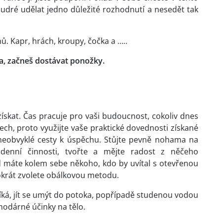
moudré udělat jedno důležité rozhodnutí a nesedět tak
ů. Kapr, hrách, kroupy, čočka a …..
ka, začneš dostávat ponožky.
získat. Čas pracuje pro vaši budoucnost, cokoliv dnes
ch, proto využijte vaše praktické dovednosti získané
í neobvyklé cesty k úspěchu. Stůjte pevně nohama na
denní činnosti, tvořte a mějte radost z něčeho
ud máte kolem sebe někoho, kdo by uvítal s otevřenou
tokrát zvolete obálkovou metodu.
říká, jít se umýt do potoka, popřípadě studenou vodou
odárné účinky na tělo.