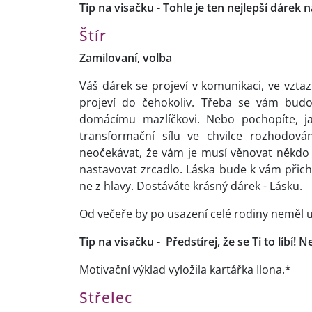
Tip na visačku - Tohle je ten nejlepší dárek 
Štír
Zamilovaní, volba
Váš dárek se projeví v komunikaci, ve vztaz
projeví do čehokoliv. Třeba se vám budo
domácímu mazlíčkovi. Nebo pochopíte, j
transformační sílu ve chvilce rozhodová
neočekávat, že vám je musí věnovat někdo 
nastavovat zrcadlo. Láska bude k vám přic
ne z hlavy. Dostáváte krásný dárek - Lásku.
Od večeře by po usazení celé rodiny neměl 
Tip na visačku
-
Předstírej, že se Ti to líbí
Motivační výklad vyložila kartářka Ilona.*
Střelec