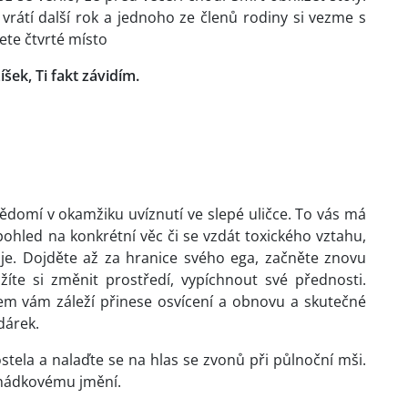
vrátí další rok a jednoho ze členů rodiny si vezme s
ete čtvrté místo
íšek, Ti fakt závidím.
vědomí v okamžiku uvíznutí ve slepé uličce. To vás má
ohled na konkrétní věc či se vzdát toxického vztahu,
je. Dojděte až za hranice svého ega, začněte znovu
žíte si změnit prostředí, vypíchnout své přednosti.
em vám záleží přinese osvícení a obnovu a skutečné
 dárek.
tela a nalaďte se na hlas se zvonů při půlnoční mši.
ohádkovému jmění.