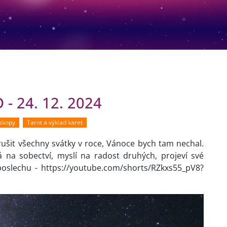
- 24. 12. 2024
oskopy
Tarot a výklad karet
šit všechny svátky v roce, Vánoce bych tam nechal.
á na sobectví, myslí na radost druhých, projeví své
poslechu - https://youtube.com/shorts/RZkxs55_pV8?