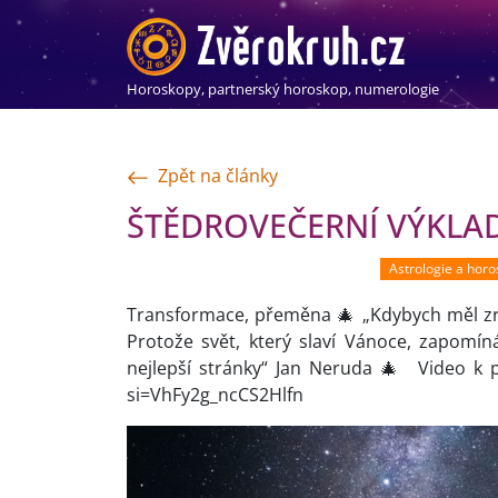
Horoskopy, partnerský horoskop, numerologie
Zpět na články
ŠTĚDROVEČERNÍ VÝKLAD 
Astrologie a hor
Transformace, přeměna 🎄 „Kdybych měl zru
Protože svět, který slaví Vánoce, zapomín
nejlepší stránky“ Jan Neruda 🎄 Video k 
si=VhFy2g_ncCS2Hlfn