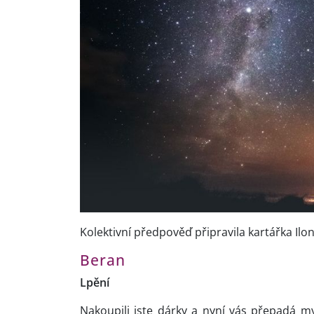
Kolektivní předpověď připravila kartářka Ilo
Beran
Lpění
Nakoupili jste dárky a nyní vás přepadá my