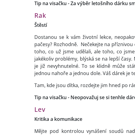
Tip na visačku - Za výběr letošního dárku s
Rak
Štěstí
Dostanou se k vám životní lekce, neopakovat
pačesy? Rozhodně. Nečekejte na příznivou ch
toho, co už jsme udělali, ale toho, co jsme 
jakékoliv problémy, blýská se na lepší časy. 
je již nevyhnutelné. To se klidně může s
jednou nahoře a jednou dole. Váš dárek je te
Tam, kde jsou dítka, rozdejte jim hned po r
Tip na visačku - Neopovažuj se si tenhle dár
Lev
Kritika a komunikace
Mějte pod kontrolou vynášení soudů nad 