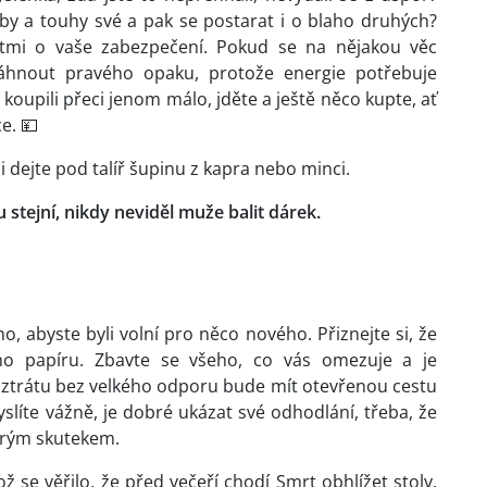
řeby a touhy své a pak se postarat i o blaho druhých?
tmi o vaše zabezpečení. Pokud se na nějakou věc
osáhnout pravého opaku, protože energie potřebuje
ků koupili přeci jenom málo, jděte a ještě něco kupte, ať
ce. 💴
si dejte pod talíř šupinu z kapra nebo minci.
u stejní, nikdy neviděl muže balit dárek.
, abyste byli volní pro něco nového. Přiznejte si, že
ho papíru. Zbavte se všeho, co vás omezuje a je
t ztrátu bez velkého odporu bude mít otevřenou cestu
slíte vážně, je dobré ukázat své odhodlání, třeba, že
obrým skutekem.
kož se věřilo, že před večeří chodí Smrt obhlížet stoly.