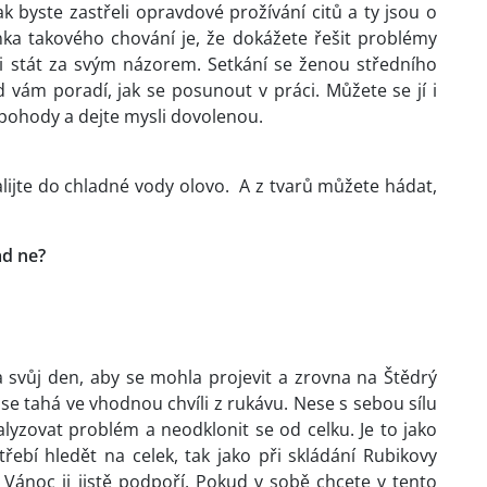
k byste zastřeli opravdové prožívání citů a ty jsou o
nka takového chování je, že dokážete řešit problémy
si stát za svým názorem. Setkání se ženou středního
vám poradí, jak se posunout v práci. Můžete se jí i
 pohody a dejte mysli dovolenou.
alijte do chladné vody olovo. A z tvarů můžete hádat,
ad ne?
 svůj den, aby se mohla projevit a zrovna na Štědrý
ré se tahá ve vhodnou chvíli z rukávu. Nese s sebou sílu
lyzovat problém a neodklonit se od celku. Je to jako
třebí hledět na celek, tak jako při skládání Rubikovy
Vánoc ji jistě podpoří. Pokud v sobě chcete v tento