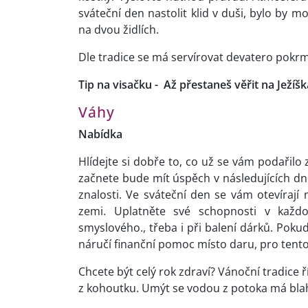
sváteční den nastolit klid v duši, bylo by 
na dvou židlích.
Dle tradice se má servírovat devatero pokrm
Tip na visačku - Až přestaneš věřit na Ježíš
Váhy
Nabídka
Hlídejte si dobře to, co už se vám podařilo 
začnete bude mít úspěch v následujících dne
znalosti. Ve sváteční den se vám otevíraj
zemi. Uplatněte své schopnosti v každo
smyslového., třeba i při balení dárků. Pok
náručí finanční pomoc místo daru, pro ten
Chcete být celý rok zdraví? Vánoční tradice 
z kohoutku. Umýt se vodou z potoka má blah