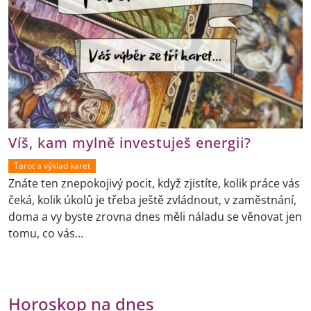
Víš, kam mylně investuješ energii?
Tarot a výklad karet
Znáte ten znepokojivý pocit, když zjistíte, kolik práce vás
čeká, kolik úkolů je třeba ještě zvládnout, v zaměstnání,
doma a vy byste zrovna dnes měli náladu se věnovat jen
tomu, co vás...
Horoskop na dnes