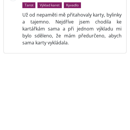
Tarot
Výklad karet
Kyvadlo
Už od nepaměti mě přitahovaly karty, bylinky
a tajemno. Nejdříve jsem chodila ke
kartářkám sama a při jednom výkladu mi
bylo sděleno, že mám předurčeno, abych
sama karty vykládala.