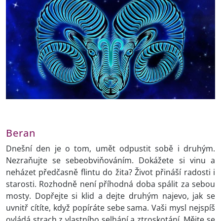
Beran
Dnešní den je o tom, umět odpustit sobě i druhým.
Nezraňujte se sebeobviňováním. Dokážete si vinu a
neházet předčasně flintu do žita? Život přináší radosti i
starosti. Rozhodně není příhodná doba spálit za sebou
mosty. Dopřejte si klid a dejte druhým najevo, jak se
uvnitř cítíte, když popíráte sebe sama. Vaši mysl nejspíš
ovládá strach z vlastního selhání a ztroskotání. Mějte se