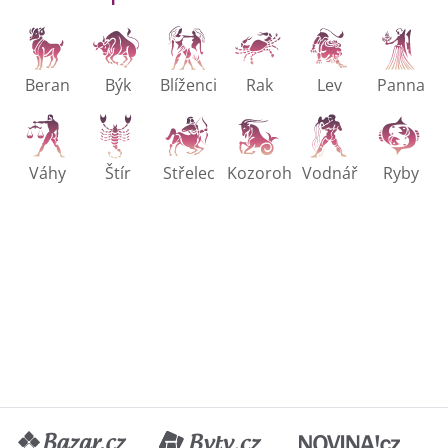
Beran
Býk
Blíženci
Rak
Lev
Panna
Váhy
Štír
Střelec
Kozoroh
Vodnář
Ryby