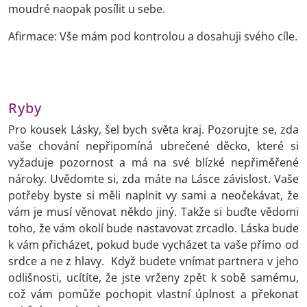
moudré naopak posílit u sebe.
Afirmace: Vše mám pod kontrolou a dosahuji svého cíle.
Ryby
Pro kousek Lásky, šel bych světa kraj. Pozorujte se, zda
vaše chování nepřipomíná ubrečené děcko, které si
vyžaduje pozornost a má na své blízké nepřiměřené
nároky. Uvědomte si, zda máte na Lásce závislost. Vaše
potřeby byste si měli naplnit vy sami a neočekávat, že
vám je musí věnovat někdo jiný. Takže si buďte vědomi
toho, že vám okolí bude nastavovat zrcadlo. Láska bude
k vám přicházet, pokud bude vycházet ta vaše přímo od
srdce a ne z hlavy. Když budete vnímat partnera v jeho
odlišnosti, ucítíte, že jste vrženy zpět k sobě samému,
což vám pomůže pochopit vlastní úplnost a překonat