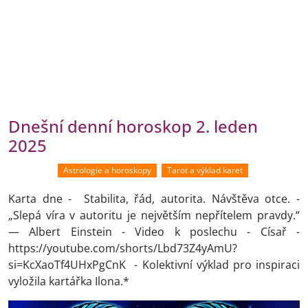
Dnešní denní horoskop 2. leden
2025
Astrologie a horoskopy
Tarot a výklad karet
Karta dne - Stabilita, řád, autorita. Návštěva otce. -
„Slepá víra v autoritu je největším nepřítelem pravdy.“
— Albert Einstein - Video k poslechu - Císař -
https://youtube.com/shorts/Lbd73Z4yAmU?
si=KcXaoTf4UHxPgCnK - Kolektivní výklad pro inspiraci
vyložila kartářka Ilona.*