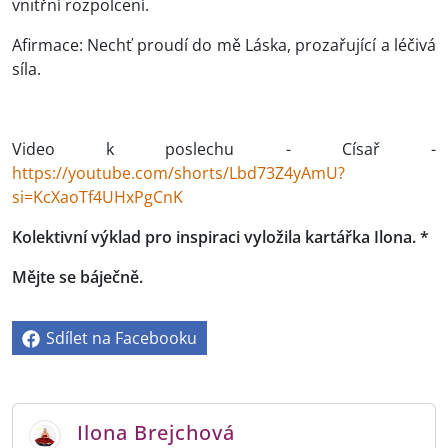
vnitřní rozpolcení.
Afirmace: Nechť proudí do mě Láska, prozařující a léčivá
síla.
Video k poslechu - Císař -
https://youtube.com/shorts/Lbd73Z4yAmU?
si=KcXaoTf4UHxPgCnK
Kolektivní výklad pro inspiraci vyložila kartářka Ilona. *
Mějte se báječně.
Sdílet na Facebooku
Ilona Brejchová