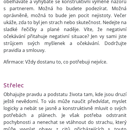
obelháváte a vyhýbáte se konstruktivní výměně názorů
s partnerem. Možná ho budete podezírat. Možná
oprávněně, možná to bude jen pocit nejistoty. Večer
ukáže, zda to byl jen strach nebo skutečnost. Nedejte na
sladké řečičky a plané naděje. Víte, že negativní
očekávání přitahuje negativní situace? Jen vy sami jste
strůjcem svých myšlenek a očekávání. Dodržujte
pravidla a smlouvy.
Afirmace: Vždy dostanu to, co potřebuji nejvíce.
Střelec
Obhajujte pravdu a podstatu života tam, kde jsou druzí
ještě nevědomí. To vás může naučit předvídat, myslet
logicky a nebát se jasně a konstruktivně mluvit o svých
potřebách a plánech. Je však potřeba odstranit
pochybnosti a nenechat se vtáhnout do strachu, který
může vyvolat obavy z citů přicházejících s touto