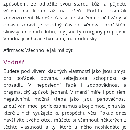
způsobem, že odložíte svou starou kůži a půjdete
věcem na kloub až na dřeň. Pocítíte okamžik
znovuzrození. Nadešel čas se ke starému otočit zády. V
oblasti zdraví je vhodný čas se věnovat pročištění
slinivky a nosních dutin, kdy jsou tyto orgány propojeni.
Vhodná je inhalace tymiánu, mateřídoušky.
Afirmace: Všechno je jak má být.
Vodnář
Budete pod vlivem kladných vlastností jako jsou smysl
pro pořádek, odvaha, sebejistota, schopnost se
prosadit. V neposlední řadě i zodpovědnost a
pragmatický způsob jednání. V menší míře i pod těmi
negativními, možná třeba jako jsou panovačnost,
zneužívání moci, perfekcionismus a boj o moc. Je na vás,
které z nich využijete ku prospěchu věci. Pokud dnes
navštívíte svého otce, můžete si všimnout některých z
těchto vlastností a ty, které u něho neshledáte je