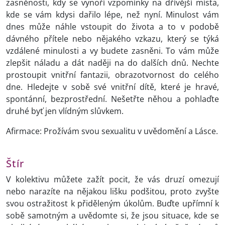
zasněnosti, kdy se vynoří vzpomínky na dřívější místa,
kde se vám kdysi dařilo lépe, než nyní. Minulost vám
dnes může náhle vstoupit do života a to v podobě
dávného přítele nebo nějakého vzkazu, který se týká
vzdálené minulosti a vy budete zasněni. To vám může
zlepšit náladu a dát naději na do dalších dnů. Nechte
prostoupit vnitřní fantazii, obrazotvornost do celého
dne. Hledejte v sobě své vnitřní dítě, které je hravé,
spontánní, bezprostřední. Nešetřte něhou a pohlaďte
druhé byť jen vlídným slůvkem.
Afirmace: Prožívám svou sexualitu v uvědomění a Lásce.
Štír
V kolektivu můžete zažít pocit, že vás druzí omezují
nebo narazíte na nějakou lišku podšitou, proto zvyšte
svou ostražitost k přiděleným úkolům. Buďte upřímní k
sobě samotným a uvědomte si, že jsou situace, kde se