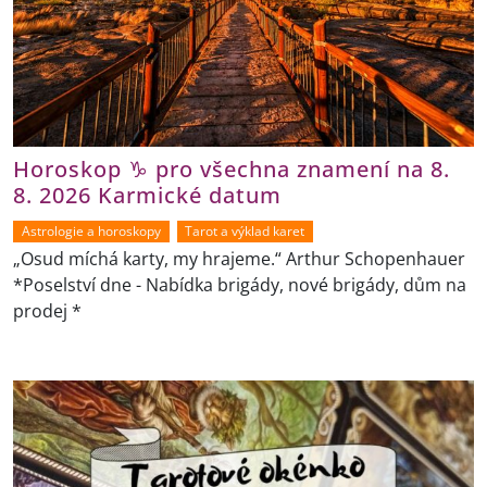
Horoskop ♑ pro všechna znamení na 8.
8. 2026 Karmické datum
Astrologie a horoskopy
Tarot a výklad karet
„Osud míchá karty, my hrajeme.“ Arthur Schopenhauer
*Poselství dne - Nabídka brigády, nové brigády, dům na
prodej *