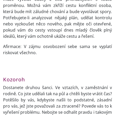
proměnou. Možná vám zkříží cestu konfliktní osoba,
která bude mít záludné chování a bude vyvolávat spory.
Potřebujete-li analyzovat nějaký plán, udělat kontrolu
nebo vyzkoušet něco nového, pak mějte oči otevřené,
pokud vám do cesty vstoupí dnes mladý člověk plný
ideálů, který vám ochotně ukáže cestu a řešení.
Afirmace: V zájmu osvobození sebe sama se vyplatí
riskovat všechno.
Kozoroh
Dostanete druhou šanci. Ve vztazích, v zaměstnání v
rodině. Co jste udělali tak na půl a chtěli byste vrátit čas?
Potěšilo by vás, kdybyste našli to podstatné, zásadní
pro vás, jež jste považovali za ztracené? Povede vás to k
vyřešení problému. Nebojte se odhalit pravdu i takovým