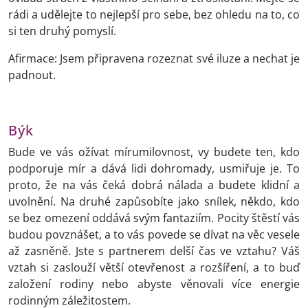
rádi a udělejte to nejlepší pro sebe, bez ohledu na to, co
si ten druhý pomyslí.
Afirmace: Jsem připravena rozeznat své iluze a nechat je
padnout.
Býk
Bude ve vás ožívat mírumilovnost, vy budete ten, kdo
podporuje mír a dává lidi dohromady, usmiřuje je. To
proto, že na vás čeká dobrá nálada a budete klidní a
uvolnění. Na druhé zapůsobíte jako snílek, někdo, kdo
se bez omezení oddává svým fantaziím. Pocity štěstí vás
budou povznášet, a to vás povede se dívat na věc vesele
až zasněně. Jste s partnerem delší čas ve vztahu? Váš
vztah si zaslouží větší otevřenost a rozšíření, a to buď
založení rodiny nebo abyste věnovali více energie
rodinným záležitostem.