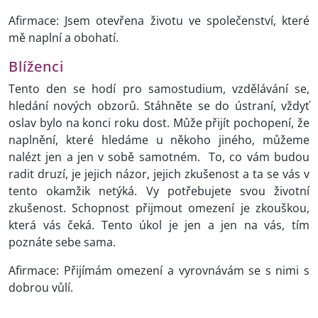
Afirmace: Jsem otevřena životu ve společenství, které
mě naplní a obohatí.
Blíženci
Tento den se hodí pro samostudium, vzdělávání se,
hledání nových obzorů. Stáhněte se do ústraní, vždyť
oslav bylo na konci roku dost. Může přijít pochopení, že
naplnění, které hledáme u někoho jiného, můžeme
nalézt jen a jen v sobě samotném. To, co vám budou
radit druzí, je jejich názor, jejich zkušenost a ta se vás v
tento okamžik netýká. Vy potřebujete svou životní
zkušenost. Schopnost přijmout omezení je zkouškou,
která vás čeká. Tento úkol je jen a jen na vás, tím
poznáte sebe sama.
Afirmace: Přijímám omezení a vyrovnávám se s nimi s
dobrou vůlí.