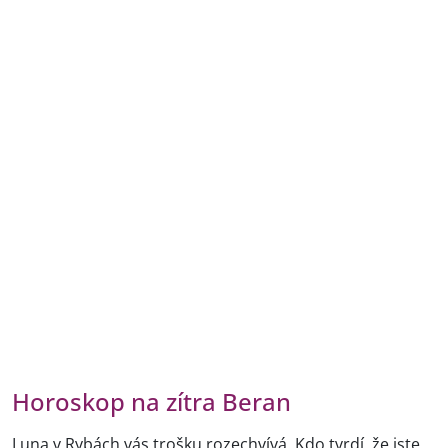
Horoskop na zítra Beran
Luna v Rybách vás trošku rozechvívá. Kdo tvrdí, že jste