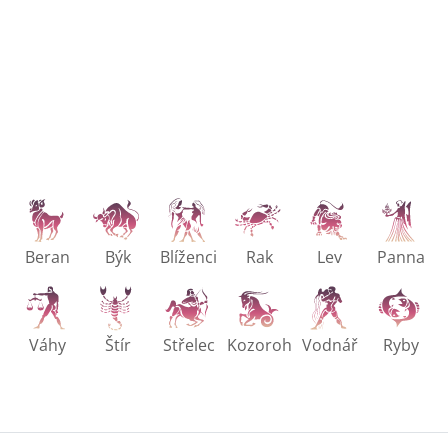
Beran
Býk
Blíženci
Rak
Lev
Panna
Váhy
Štír
Střelec
Kozoroh
Vodnář
Ryby