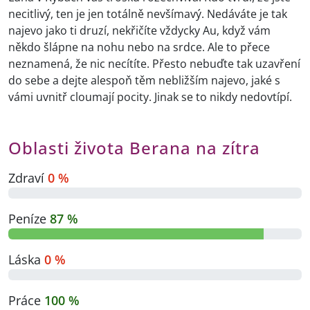
necitlivý, ten je jen totálně nevšímavý. Nedáváte je tak
najevo jako ti druzí, nekřičíte vždycky Au, když vám
někdo šlápne na nohu nebo na srdce. Ale to přece
neznamená, že nic necítíte. Přesto nebuďte tak uzavření
do sebe a dejte alespoň těm nebližším najevo, jaké s
vámi uvnitř cloumají pocity. Jinak se to nikdy nedovtípí.
Oblasti života Berana na zítra
Zdraví
0 %
Peníze
87 %
Láska
0 %
Práce
100 %