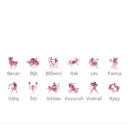
Beran
Býk
Blíženci
Rak
Lev
Panna
Váhy
Štír
Střelec
Kozoroh
Vodnář
Ryby