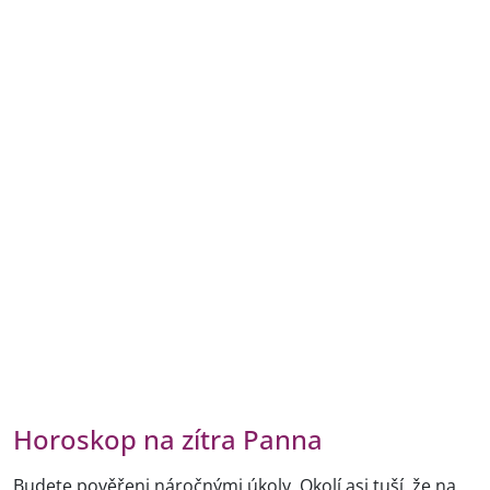
Horoskop na zítra Panna
Budete pověřeni náročnými úkoly. Okolí asi tuší, že na