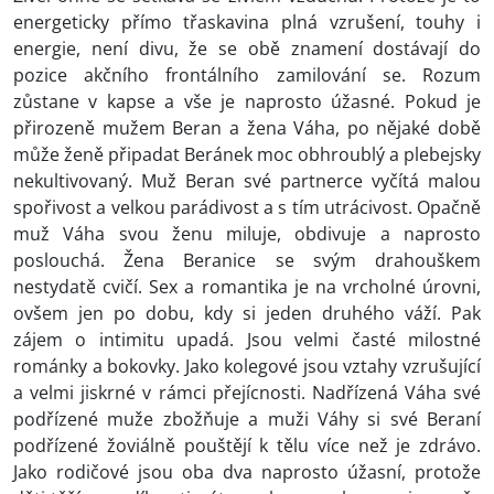
energeticky přímo třaskavina plná vzrušení, touhy i
energie, není divu, že se obě znamení dostávají do
pozice akčního frontálního zamilování se. Rozum
zůstane v kapse a vše je naprosto úžasné. Pokud je
přirozeně mužem Beran a žena Váha, po nějaké době
může ženě připadat Beránek moc obhroublý a plebejsky
nekultivovaný. Muž Beran své partnerce vyčítá malou
spořivost a velkou parádivost a s tím utrácivost. Opačně
muž Váha svou ženu miluje, obdivuje a naprosto
poslouchá. Žena Beranice se svým drahouškem
nestydatě cvičí. Sex a romantika je na vrcholné úrovni,
ovšem jen po dobu, kdy si jeden druhého váží. Pak
zájem o intimitu upadá. Jsou velmi časté milostné
románky a bokovky. Jako kolegové jsou vztahy vzrušující
a velmi jiskrné v rámci přejícnosti. Nadřízená Váha své
podřízené muže zbožňuje a muži Váhy si své Beraní
podřízené žoviálně pouštějí k tělu více než je zdrávo.
Jako rodičové jsou oba dva naprosto úžasní, protože