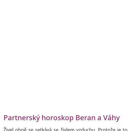
Partnerský horoskop Beran a Váhy
Živel ohně se setkává se živlem vzduchu. Protože je to