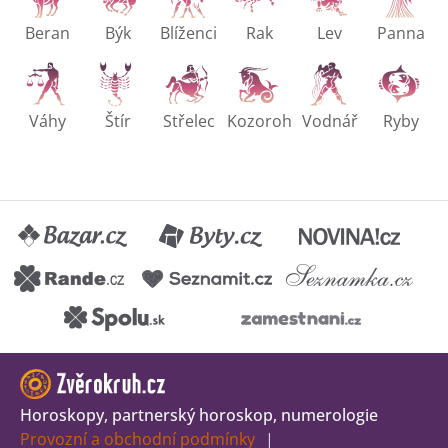
Beran
Býk
Blíženci
Rak
Lev
Panna
Váhy
Štír
Střelec
Kozoroh
Vodnář
Ryby
Horoskopy, partnerský horoskop, numerologie
Provozní a obchodní podmínky