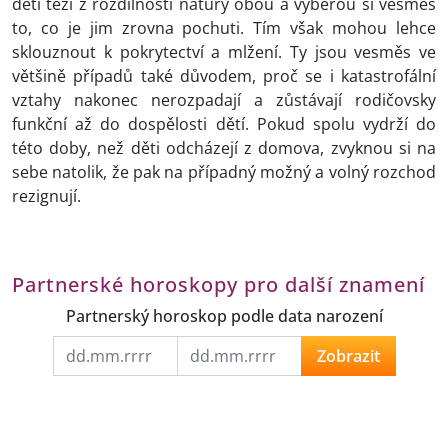
děti těží z rozdílnosti nátury obou a vyberou si vesměs
to, co je jim zrovna pochuti. Tím však mohou lehce
sklouznout k pokrytectví a mlžení. Ty jsou vesměs ve
většině případů také důvodem, proč se i katastrofální
vztahy nakonec nerozpadají a zůstávají rodičovsky
funkční až do dospělosti dětí. Pokud spolu vydrží do
této doby, než děti odcházejí z domova, zvyknou si na
sebe natolik, že pak na případný možný a volný rozchod
rezignují.
Partnerské horoskopy pro další znamení
Partnerský horoskop podle data narození
Zobrazit