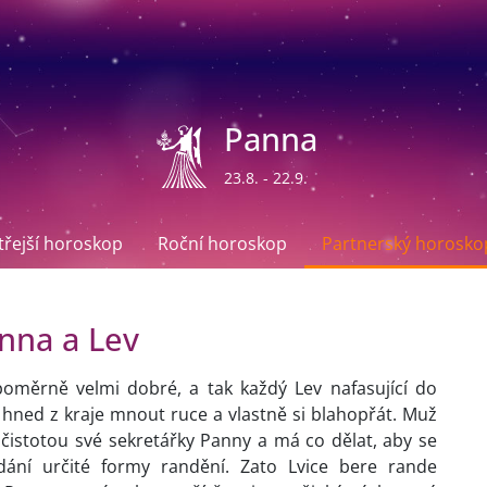
Panna
23.8. - 22.9.
ítřejší horoskop
Roční horoskop
Partnerský horosko
nna a Lev
oměrně velmi dobré, a tak každý Lev nafasující do
 hned z kraje mnout ruce a vlastně si blahopřát. Muž
čistotou své sekretářky Panny a má co dělat, aby se
dání určité formy randění. Zato Lvice bere rande