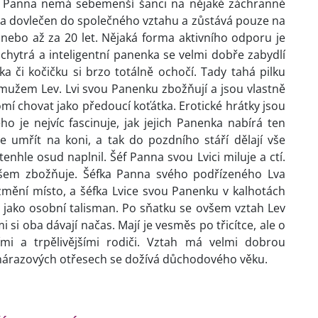
 Panna nemá sebemenší šanci na nějaké záchranné
a dovlečen do společného vztahu a zůstává pouze na
 nebo až za 20 let. Nějaká forma aktivního odporu je
chytrá a inteligentní panenka se velmi dobře zabydlí
a či kočičku si brzo totálně ochočí. Tady tahá pilku
užem Lev. Lvi svou Panenku zbožňují a jsou vlastně
mí chovat jako předoucí koťátka. Erotické hrátky jsou
ho je nejvíc fascinuje, jak jejich Panenka nabírá ten
je umřít na koni, a tak do pozdního stáří dělají vše
nhle osud naplnil. Šéf Panna svou Lvici miluje a ctí.
šem zbožňuje. Šéfka Panna svého podřízeného Lva
změní místo, a šéfka Lvice svou Panenku v kalhotách
jako osobní talisman. Po sňatku se ovšem vztah Lev
i si oba dávají načas. Mají je vesměs po třicítce, ale o
ími a trpělivějšími rodiči. Vztah má velmi dobrou
nárazových otřesech se dožívá důchodového věku.