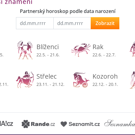
ší znamení
Partnerský horoskop podle data narození
Zobrazit
Blíženci
Rak
.5.
22.5. - 21.6.
22.6. - 22.7.
Střelec
Kozoroh
2.11.
23.11. - 21.12.
22.12. - 20.1.