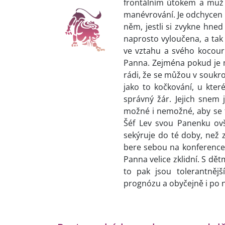
frontálním útokem a muž
manévrování. Je odchycen 
něm, jestli si zvykne hned
naprosto vyloučena, a tak 
ve vztahu a svého kocourk
Panna. Zejména pokud je m
rádi, že se můžou v soukro
jako to kočkování, u které
správný žár. Jejich snem 
možné i nemožné, aby se te
Šéf Lev svou Panenku ov
sekýruje do té doby, než 
bere sebou na konference 
Panna velice zklidní. S dětm
to pak jsou tolerantnějš
prognózu a obyčejně i po 