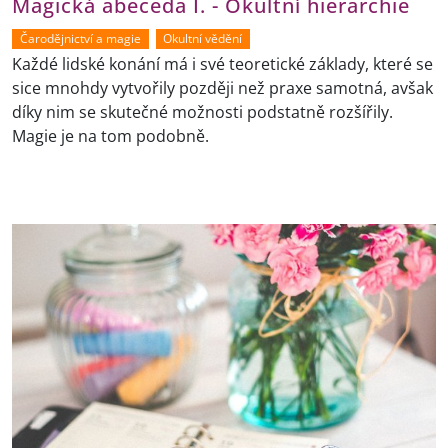
Magická abeceda I. - Okultní hierarchie
Čarodějnictví a magie
Okultní vědění
Každé lidské konání má i své teoretické základy, které se
sice mnohdy vytvořily později než praxe samotná, avšak
díky nim se skutečné možnosti podstatně rozšířily.
Magie je na tom podobně.