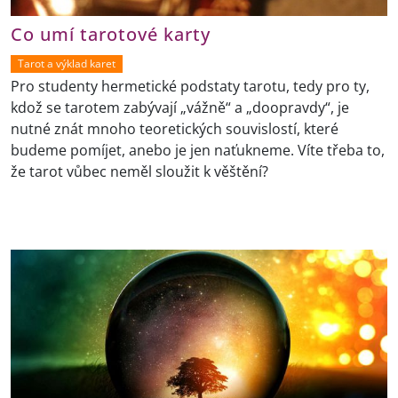
Co umí tarotové karty
Tarot a výklad karet
Pro studenty hermetické podstaty tarotu, tedy pro ty,
kdož se tarotem zabývají „vážně“ a „doopravdy“, je
nutné znát mnoho teoretických souvislostí, které
budeme pomíjet, anebo je jen naťukneme. Víte třeba to,
že tarot vůbec neměl sloužit k věštění?