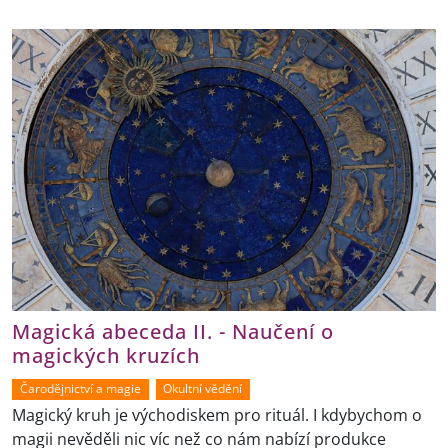
Magická abeceda II. - Naučení o
magických kruzích
Čarodějnictví a magie
Okultní vědění
Magický kruh je východiskem pro rituál. I kdybychom o
magii nevěděli nic víc než co nám nabízí produkce