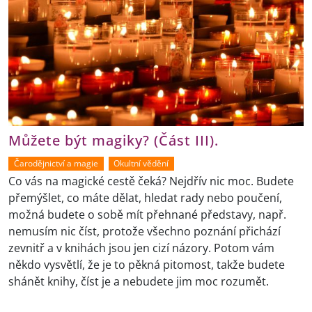
Můžete být magiky? (Část III).
Čarodějnictví a magie
Okultní vědění
Co vás na magické cestě čeká? Nejdřív nic moc. Budete
přemýšlet, co máte dělat, hledat rady nebo poučení,
možná budete o sobě mít přehnané představy, např.
nemusím nic číst, protože všechno poznání přichází
zevnitř a v knihách jsou jen cizí názory. Potom vám
někdo vysvětlí, že je to pěkná pitomost, takže budete
shánět knihy, číst je a nebudete jim moc rozumět.