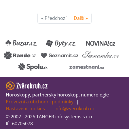
« Předchozí
Další »
Horoskopy, partnerský horoskop, numerologie
Provozní a obchodní podmínky
Nastavení cookies
info@zverokruh.cz
© 2002 - 2026 TANGER infosystems s.r.o.
IČ: 60705078