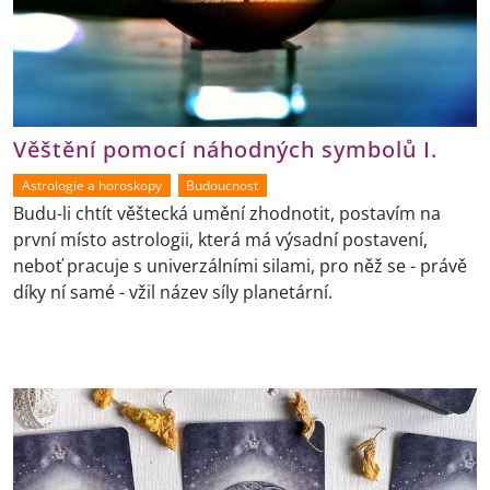
Věštění pomocí náhodných symbolů I.
Astrologie a horoskopy
Budoucnost
Budu-li chtít věštecká umění zhodnotit, postavím na
první místo astrologii, která má výsadní postavení,
neboť pracuje s univerzálními silami, pro něž se - právě
díky ní samé - vžil název síly planetární.