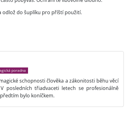
 odlož do šuplíku pro příští použití.
gická poradna
 magické schopnosti člověka a zákonitosti běhu věcí
 posledních třiadvaceti letech se profesionálně
předtím bylo koníčkem.