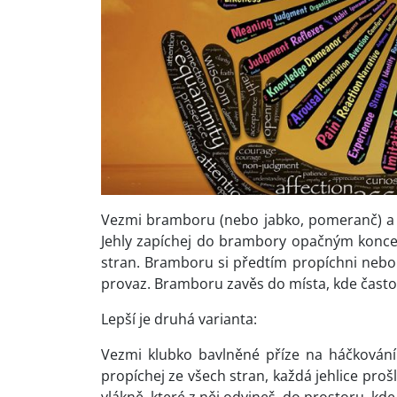
Vezmi bramboru (nebo jabko, pomeranč) a něko
Jehly zapíchej do brambory opačným koncem,
stran. Bramboru si předtím propíchni nebo
provaz. Bramboru zavěs do místa, kde často 
Lepší je druhá varianta:
Vezmi klubko bavlněné příze na háčkování.
propíchej ze všech stran, každá jehlice proš
vlákně, které z něj odvineš, do prostoru, kd