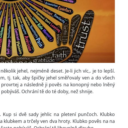
lik jehel, nejméně deset. Je-li jich víc,. je to lepší.
 tj. tak, aby špičky jehel směřovaly ven a do všech
 provrtej a následně ji pověs na konopný nebo lněný
pobýváš. Ochrání tě do té doby, než shnije.
 Kup si dvě sady jehlic na pletení punčoch. Klubko
la klubkem a trčely ven dva hroty. Klubko pověs na na
e často pobýváš. Ochrání tě libovolně dlouho.