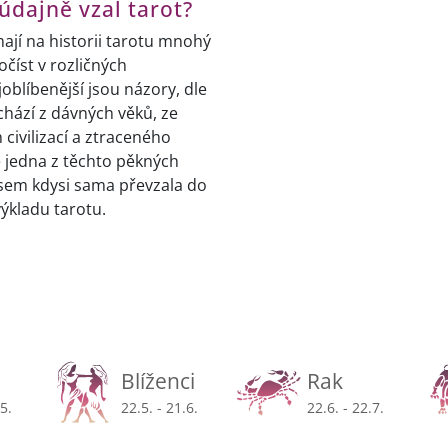
údajně vzal tarot?
ají na historii tarotu mnohý
očíst v rozličných
joblíbenější jsou názory, dle
chází z dávných věků, ze
ivilizací a ztraceného
e jedna z těchto pěkných
 jsem kdysi sama převzala do
ýkladu tarotu.
Blíženci
Rak
.5.
22.5. - 21.6.
22.6. - 22.7.