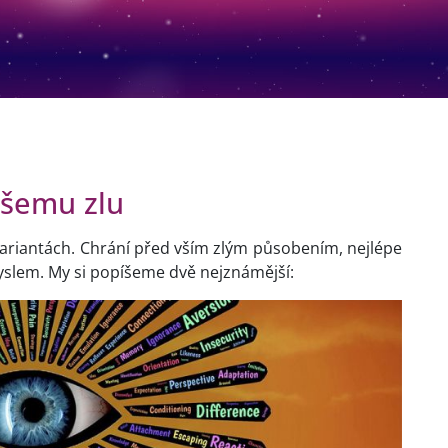
všemu zlu
 variantách. Chrání před vším zlým působením, nejlépe
yslem. My si popíšeme dvě nejznámější: