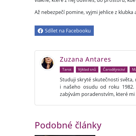
Až nebezpečí pomine, vyjmi jehlice z klubka a
Sdílet na Facebooku
Zuzana Antares
Tarot
Výklad snů
Čarodějnictví
Ma
Studuji skryté skutečnosti světa,
i našeho osudu od roku 1982. V
zabývám poradenstvím, které mi 
Podobné články