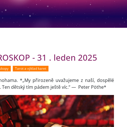
SKOP - 31 . leden 2025
oskopy
Tarot a výklad karet
 nohama. *„My přirozeně uvažujeme z naší, dospělé
a. Ten dětský tím pádem ještě víc.“ — Peter Pöthe*