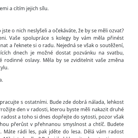
i a cítím jejich sílu.
 jste o nich neslyšeli a očekáváte, že by se měli ozvat?
eni. Vaše spolupráce s kolegy by vám měla přinést
nat a řeknete si o radu. Nejedná se však o soutěžení,
ujících dnech je možné dostat pozvánku na svatbu,
 rodinné oslavy. Měla by se zviditelnit vaše změna
ylu.
a.
upracujte s ostatními. Bude zde dobrá nálada, lehkost
ožijte den v radosti, kterou byste měli nakazit druhé
o radost a toho si dnes dopřejte do sytosti, pozor však
hou přerůst v přehnanou smyslnost a chtíč. Budete
 Máte rádi les, pak jděte do lesa. Dělá vám radost