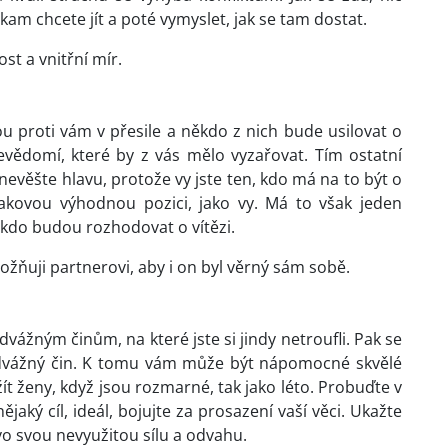
kam chcete jít a poté vymyslet, jak se tam dostat.
st a vnitřní mír.
u proti vám v přesile a někdo z nich bude usilovat o
evědomí, které by z vás mělo vyzařovat. Tím ostatní
evěšte hlavu, protože vy jste ten, kdo má na to být o
takovou výhodnou pozici, jako vy. Má to však jeden
, kdo budou rozhodovat o vítězi.
žňuji partnerovi, aby i on byl věrný sám sobě.
dvážným činům, na které jste si jindy netroufli. Pak se
odvážný čin. K tomu vám může být nápomocné skvělé
žít ženy, když jsou rozmarné, tak jako léto. Probuďte v
jaký cíl, ideál, bojujte za prosazení vaší věci. Ukažte
evo svou nevyužitou sílu a odvahu.