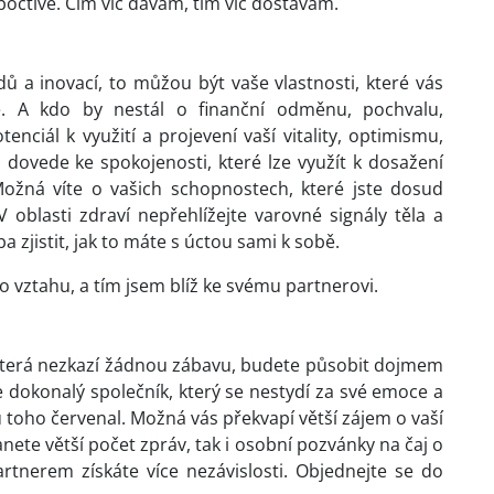
poctivě. Čím víc dávám, tím víc dostávám.
ů a inovací, to můžou být vaše vlastnosti, které vás
 A kdo by nestál o finanční odměnu, pochvalu,
otenciál k využití a projevení vaší vitality, optimismu,
 dovede ke spokojenosti, které lze využít k dosažení
 Možná víte o vašich schopnostech, které jste dosud
V oblasti zdraví nepřehlížejte varovné signály těla a
a zjistit, jak to máte s úctou sami k sobě.
 vztahu, a tím jsem blíž ke svému partnerovi.
 která nezkazí žádnou zábavu, budete působit dojmem
dokonalý společník, který se nestydí za své emoce a
 u toho červenal. Možná vás překvapí větší zájem o vaší
ete větší počet zpráv, tak i osobní pozvánky na čaj o
rtnerem získáte více nezávislosti. Objednejte se do