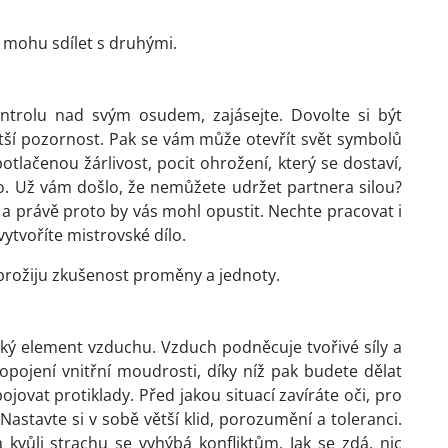
y mohu sdílet s druhými.
ontrolu nad svým osudem, zajásejte. Dovolte si být
tší pozornost. Pak se vám může otevřít svět symbolů
tlačenou žárlivost, pocit ohrožení, který se dostaví,
o. Už vám došlo, že nemůžete udržet partnera silou?
a právě proto by vás mohl opustit. Nechte pracovat i
ytvoříte mistrovské dílo.
 prožiju zkušenost proměny a jednoty.
ký element vzduchu. Vzduch podněcuje tvořivé síly a
pojení vnitřní moudrosti, díky níž pak budete dělat
ovat protiklady. Před jakou situací zavíráte oči, pro
Nastavte si v sobě větší klid, porozumění a toleranci.
 kvůli strachu se vyhýbá konfliktům. Jak se zdá, nic