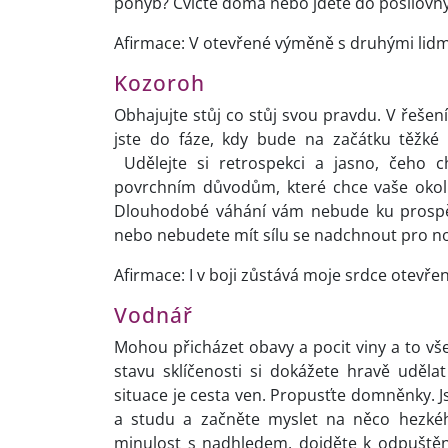
pohyb? Cvičte doma nebo jděte do posilovny. 
Afirmace: V otevřené výměně s druhými lidm
Kozoroh
Obhajujte stůj co stůj svou pravdu. V řešení
jste do fáze, kdy bude na začátku těžké
Udělejte si retrospekci a jasno, čeho c
povrchním důvodům, které chce vaše okolí 
Dlouhodobé váhání vám nebude ku prospě
nebo nebudete mít sílu se nadchnout pro no
Afirmace: I v boji zůstává moje srdce otevře
Vodnář
Mohou přicházet obavy a pocit viny a to vš
stavu sklíčenosti si dokážete hravě uděla
situace je cesta ven. Propusťte domněnky. J
a studu a začněte myslet na něco hezkéh
minulost s nadhledem, dojděte k odpuštění. 