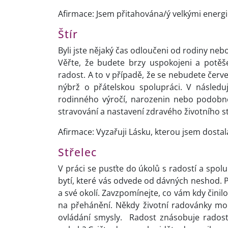
Afirmace: Jsem přitahována/ý velkými energiem
Štír
Byli jste nějaký čas odloučeni od rodiny nebo
Věřte, že budete brzy uspokojeni a potěš
radost. A to v případě, že se nebudete červe
nýbrž o přátelskou spolupráci. V násled
rodinného výročí, narozenin nebo podobné
stravování a nastavení zdravého životního st
Afirmace: Vyzařuji Lásku, kterou jsem dostal
Střelec
V práci se pusťte do úkolů s radostí a spol
bytí, které vás odvede od dávných neshod. Pr
a své okolí. Zavzpomínejte, co vám kdy činil
na přehánění. Někdy životní radovánky mo
ovládání smysly. Radost znásobuje radost.