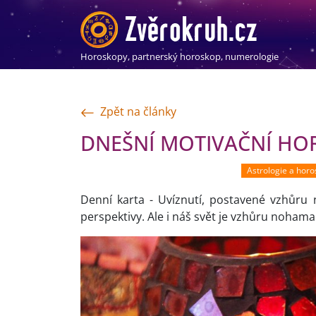
Horoskopy, partnerský horoskop, numerologie
Zpět na články
DNEŠNÍ MOTIVAČNÍ HORO
Astrologie a hor
Denní karta - Uvíznutí, postavené vzhůru
perspektivy. Ale i náš svět je vzhůru noham