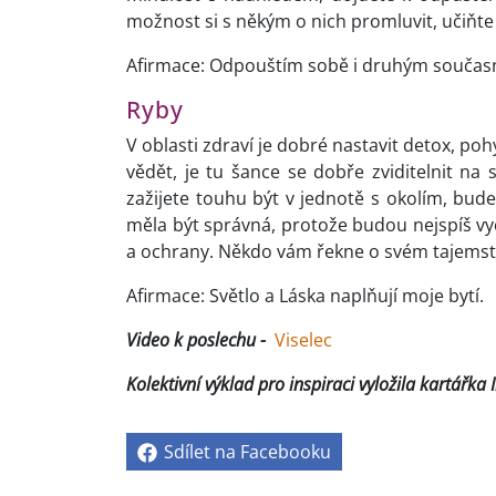
možnost si s někým o nich promluvit, učiňte
Afirmace: Odpouštím sobě i druhým současné
Ryby
V oblasti zdraví je dobré nastavit detox, po
vědět, je tu šance se dobře zviditelnit na 
zažijete touhu být v jednotě s okolím, bude
měla být správná, protože budou nejspíš vyc
a ochrany. Někdo vám řekne o svém tajemství
Afirmace: Světlo a Láska naplňují moje bytí.
Video k poslechu -
Viselec
Kolektivní výklad pro inspiraci vyložila kartářka 
Sdílet na Facebooku