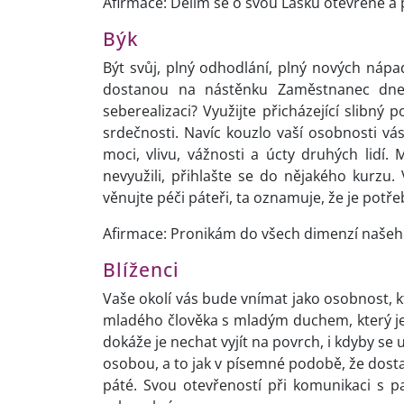
Afirmace: Dělím se o svou Lásku otevřeně a 
Býk
Být svůj, plný odhodlání, plný nových nápad
dostanou na nástěnku Zaměstnanec dne.
seberealizaci? Využijte přicházející slibný p
srdečnosti. Navíc kouzlo vaší osobnosti vás
moci, vlivu, vážnosti a úcty druhých lidí.
nevyužili, přihlašte se do nějakého kurzu. 
věnujte péči páteři, ta oznamuje, že je potřeb
Afirmace: Pronikám do všech dimenzí našeho
Blíženci
Vaše okolí vás bude vnímat jako osobnost,
mladého člověka s mladým duchem, který je 
dokáže je nechat vyjít na povrch, i kdyby se
osobou, a to jak v písemné podobě, že dostan
páté. Svou otevřeností při komunikaci s pa