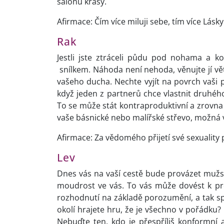
salonu krásy.
Afirmace: Čím více miluji sebe, tím více Lásk
Rak
Jestli jste ztráceli půdu pod nohama a k
snílkem. Náhoda není nehoda, věnujte jí vě
vašeho ducha. Nechte vyjít na povrch vaši po
když jeden z partnerů chce vlastnit druhéh
To se může stát kontraproduktivní a zrovna 
vaše básnické nebo malířské střevo, možná v
Afirmace: Za vědomého přijetí své sexuality
Lev
Dnes vás na vaší cestě bude provázet mužs
moudrost ve vás. To vás může dovést k pro
rozhodnutí na základě porozumění, a tak spoj
okolí hrajete hru, že je všechno v pořádku? 
Nebuďte ten, kdo je přespříliš konformní a