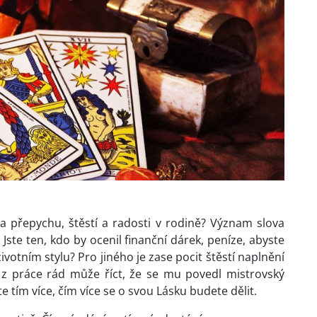
ha přepychu, štěstí a radosti v rodině? Význam slova
Jste ten, kdo by ocenil finanční dárek, peníze, abyste
otním stylu? Pro jiného je zase pocit štěstí naplnění
i z práce rád může říct, že se mu povedl mistrovský
 tím více, čím více se o svou Lásku budete dělit.