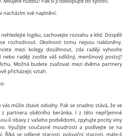
Milujete hudbu? Pak si jí obklopujte do sytosti.
i nacházím své naplnění.
 nehledejte logiku, zachovejte rozvahu a klid. Dospěli
 se rozhodnout. Okolnosti tomu nejsou nakloněny.
hcete mezi kolegy dosáhnout, zda raději vyhovíte
nebo raději zvolíte váš odlišný, menšinový postoj?
chu. Možná budete zvažovat mezi dvěma partnery
vě přicházejíc vztah.
no.
e vás může zbavit odvahy. Pak se snadno stává, že ve
t z partnera obětního beránka. I z této nepříjemné
sou-li obavy z vašeho podvědomí, zpytujte pocity viny
o. Využijte současné moudrosti a podívejte se na
Říká se sdílené starosti, poloviční starosti, máte-li