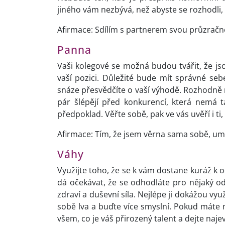
jiného vám nezbývá, než abyste se rozhodli, 
Afirmace: Sdílím s partnerem svou průzračno
Panna
Vaši kolegové se možná budou tvářit, že jso
vaší pozici. Důležité bude mít správné seb
snáze přesvědčíte o vaší výhodě. Rozhodně n
pár šlépějí před konkurencí, která nemá 
předpoklad. Věřte sobě, pak ve vás uvěří i ti
Afirmace: Tím, že jsem věrna sama sobě, umo
Váhy
Využijte toho, že se k vám dostane kuráž k o
dá očekávat, že se odhodláte pro nějaký 
zdraví a duševní síla. Nejlépe ji dokážou vyu
sobě lva a buďte více smyslní. Pokud máte ně
všem, co je váš přirozený talent a dejte naj