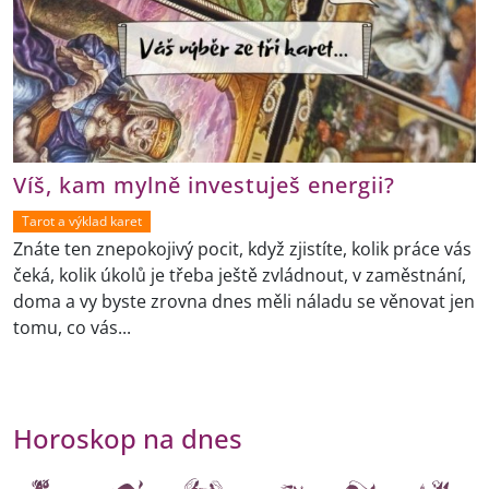
Víš, kam mylně investuješ energii?
Tarot a výklad karet
Znáte ten znepokojivý pocit, když zjistíte, kolik práce vás
čeká, kolik úkolů je třeba ještě zvládnout, v zaměstnání,
doma a vy byste zrovna dnes měli náladu se věnovat jen
tomu, co vás...
Horoskop na dnes