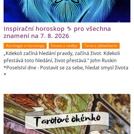
Inspirační horoskop ♑ pro všechna
znamení na 7. 8. 2026
Astrologie a horoskopy
Emoce a naděje
Tarot a výklad karet
„Kdekoli začíná hledání pravdy, začíná život. Kdekoli
přestává toto hledání, život přestává.“ John Ruskin
*Poselství dne - Postavit se za sebe, hledat smysl života
*