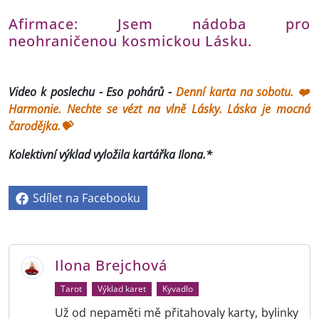
Afirmace: Jsem nádoba pro
neohraničenou kosmickou Lásku.
Video k poslechu - Eso pohárů -
Denní karta na sobotu. ❤️
Harmonie. Nechte se vézt na vlně Lásky. Láska je mocná
čarodějka.💝
Kolektivní výklad vyložila kartářka Ilona.*
Sdílet na Facebooku
Ilona Brejchová
Tarot
Výklad karet
Kyvadlo
Už od nepaměti mě přitahovaly karty, bylinky