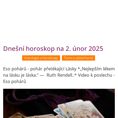
Dnešní horoskop na 2. únor 2025
Astrologie a horoskopy
Tarot a výklad karet
Eso pohárů - pohár přetékající Lásky *„Nejlepším lékem
na lásku je láska.“ — Ruth Rendell..* Video k poslechu -
Eso pohárů