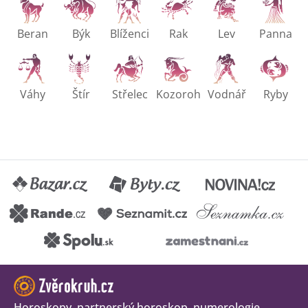
Beran
Býk
Blíženci
Rak
Lev
Panna
Váhy
Štír
Střelec
Kozoroh
Vodnář
Ryby
Horoskopy, partnerský horoskop, numerologie