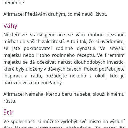
neměnné.
Afirmace: Předávám druhým, co mě naučil život.
Váhy
Někteří ze starší generace se vám mohou nezvaně
míchat do vašich záležitostí. A to i tak, že si uvědomíte,
že jste pokračovatel rodinné dynastie. Ve smyslu
majetku nebo i toho rodinného receptu. Ve firemním
majetku se dá očekávat nárůst dlouhodobých investic,
které byly uloženy v dávných časech. Pokud potřebujete
inspiraci a radu, požádejte někoho z okolí, kdo je
narozen ve znamení Panny.
Afirmace: Námaha, kterou beru na sebe, slouží k mému
růstu.
Štír
Ve společnosti si můžete vydobýt své místo na výsluní