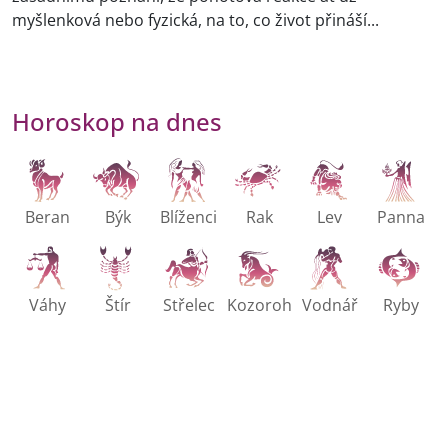
myšlenková nebo fyzická, na to, co život přináší...
Horoskop na dnes
Beran
Býk
Blíženci
Rak
Lev
Panna
Váhy
Štír
Střelec
Kozoroh
Vodnář
Ryby