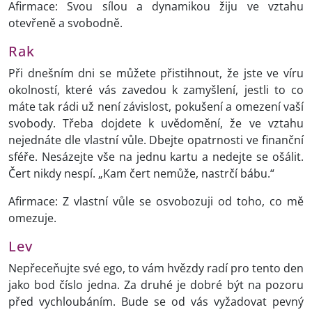
Afirmace: Svou sílou a dynamikou žiju ve vztahu
otevřeně a svobodně.
Rak
Při dnešním dni se můžete přistihnout, že jste ve víru
okolností, které vás zavedou k zamyšlení, jestli to co
máte tak rádi už není závislost, pokušení a omezení vaší
svobody. Třeba dojdete k uvědomění, že ve vztahu
nejednáte dle vlastní vůle. Dbejte opatrnosti ve finanční
sféře. Nesázejte vše na jednu kartu a nedejte se ošálit.
Čert nikdy nespí. „Kam čert nemůže, nastrčí bábu.“
Afirmace: Z vlastní vůle se osvobozuji od toho, co mě
omezuje.
Lev
Nepřeceňujte své ego, to vám hvězdy radí pro tento den
jako bod číslo jedna. Za druhé je dobré být na pozoru
před vychloubáním. Bude se od vás vyžadovat pevný