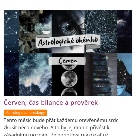
Červen, čas bilance a prověrek
Astrologie a horoskopy
Tento měsíc bude přát každému otevřenému srdci
zkusit něco nového. A to by jej mohlo přivést k
zásadnímu poznání, že pohotová reakce ať už