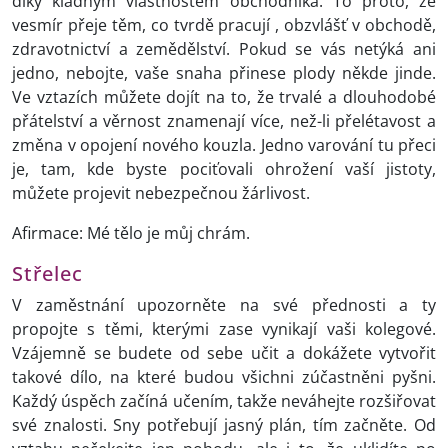
díky kladným vlastnostem obchodníka. To proto, že
vesmír přeje těm, co tvrdě pracují , obzvlášť v obchodě,
zdravotnictví a zemědělství. Pokud se vás netýká ani
jedno, nebojte, vaše snaha přinese plody někde jinde.
Ve vztazích můžete dojít na to, že trvalé a dlouhodobé
přátelství a věrnost znamenají více, než-li přelétavost a
změna v opojení nového kouzla. Jedno varování tu přeci
je, tam, kde byste pociťovali ohrožení vaší jistoty,
můžete projevit nebezpečnou žárlivost.
Afirmace: Mé tělo je můj chrám.
Střelec
V zaměstnání upozorněte na své přednosti a ty
propojte s těmi, kterými zase vynikají vaši kolegové.
Vzájemně se budete od sebe učit a dokážete vytvořit
takové dílo, na které budou všichni zúčastněni pyšni.
Každý úspěch začíná učením, takže neváhejte rozšiřovat
své znalosti. Sny potřebují jasný plán, tím začněte. Od