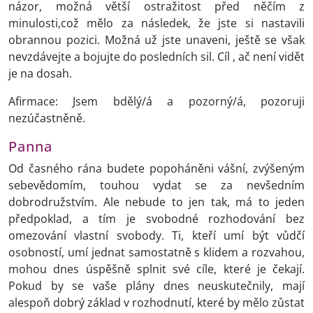
názor, možná větší ostražitost před něčím z
minulosti,což mělo za následek, že jste si nastavili
obrannou pozici. Možná už jste unaveni, ještě se však
nevzdávejte a bojujte do posledních sil. Cíl , ač není vidět
je na dosah.
Afirmace: Jsem bdělý/á a pozorný/á, pozoruji
nezúčastněně.
Panna
Od časného rána budete popoháněni vášní, zvýšeným
sebevědomím, touhou vydat se za nevšedním
dobrodružstvím. Ale nebude to jen tak, má to jeden
předpoklad, a tím je svobodné rozhodování bez
omezování vlastní svobody. Ti, kteří umí být vůdčí
osobností, umí jednat samostatně s klidem a rozvahou,
mohou dnes úspěšně splnit své cíle, které je čekají.
Pokud by se vaše plány dnes neuskutečnily, mají
alespoň dobrý základ v rozhodnutí, které by mělo zůstat