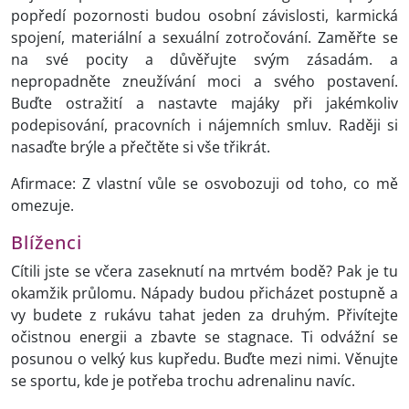
popředí pozornosti budou osobní závislosti, karmická
spojení, materiální a sexuální zotročování. Zaměřte se
na své pocity a důvěřujte svým zásadám. a
nepropadněte zneužívání moci a svého postavení.
Buďte ostražití a nastavte majáky při jakémkoliv
podepisování, pracovních i nájemních smluv. Raději si
nasaďte brýle a přečtěte si vše třikrát.
Afirmace: Z vlastní vůle se osvobozuji od toho, co mě
omezuje.
Blíženci
Cítili jste se včera zaseknutí na mrtvém bodě? Pak je tu
okamžik průlomu. Nápady budou přicházet postupně a
vy budete z rukávu tahat jeden za druhým. Přivítejte
očistnou energii a zbavte se stagnace. Ti odvážní se
posunou o velký kus kupředu. Buďte mezi nimi. Věnujte
se sportu, kde je potřeba trochu adrenalinu navíc.