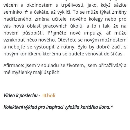
věcem a okolnostem s trpělivostí, jako, když sázíte
semínko 🌱 a čekáte, až vyklíčí. To se může týkat změny
nadřízeného, změna učitele, nového kolegy nebo pro
vás nová oblast pracovních úkolů, a to i tak, že na
novém působišti. Přijměte nové impulzy, ať může
vzniknout něco nového. Otevřete se novým možnostem
a nebojte se vystoupit z rutiny. Bylo by dobré začít s
novým koníčkem, kterému se budete věnovat delší čas.
Afirmace: Jsem v souladu se životem, jsem přitažlivá/ý a
mé myšlenky mají úspěch.
Video k poslechu -
III.holí
Kolektivní výklad pro inspiraci vyložila kartářka Ilona.*