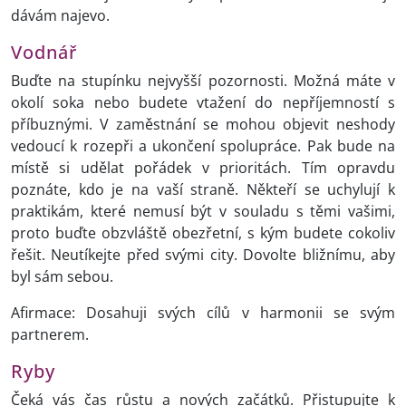
dávám najevo.
Vodnář
Buďte na stupínku nejvyšší pozornosti. Možná máte v
okolí soka nebo budete vtažení do nepříjemností s
příbuznými. V zaměstnání se mohou objevit neshody
vedoucí k rozepři a ukončení spolupráce. Pak bude na
místě si udělat pořádek v prioritách. Tím opravdu
poznáte, kdo je na vaší straně. Někteří se uchylují k
praktikám, které nemusí být v souladu s těmi vašimi,
proto buďte obzvláště obezřetní, s kým budete cokoliv
řešit. Neutíkejte před svými city. Dovolte bližnímu, aby
byl sám sebou.
Afirmace: Dosahuji svých cílů v harmonii se svým
partnerem.
Ryby
Čeká vás čas růstu a nových začátků. Přistupujte k