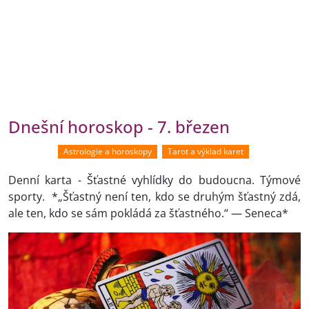
Dnešní horoskop - 7. březen
Astrologie a horoskopy
Tarot a výklad karet
Denní karta - Šťastné vyhlídky do budoucna. Týmové
sporty. *„Šťastný není ten, kdo se druhým šťastný zdá,
ale ten, kdo se sám pokládá za šťastného.“ — Seneca*