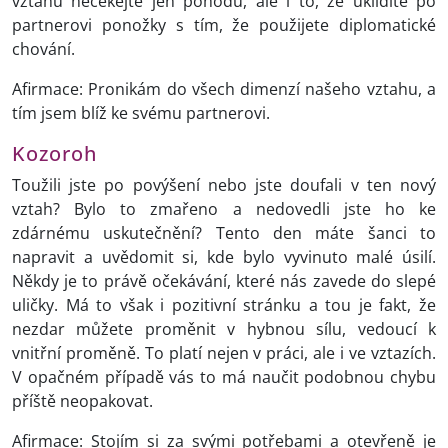
vztahu nečekejte jen pohodu, ale i to, že uklidíte po
partnerovi ponožky s tím, že použijete diplomatické
chování.
Afirmace: Pronikám do všech dimenzí našeho vztahu, a
tím jsem blíž ke svému partnerovi.
Kozoroh
Toužili jste po povýšení nebo jste doufali v ten nový
vztah? Bylo to zmařeno a nedovedli jste ho ke
zdárnému uskutečnění? Tento den máte šanci to
napravit a uvědomit si, kde bylo vyvinuto malé úsilí.
Někdy je to právě očekávání, které nás zavede do slepé
uličky. Má to však i pozitivní stránku a tou je fakt, že
nezdar můžete proměnit v hybnou sílu, vedoucí k
vnitřní proměně. To platí nejen v práci, ale i ve vztazích.
V opačném případě vás to má naučit podobnou chybu
příště neopakovat.
Afirmace: Stojím si za svými potřebami a otevřeně je