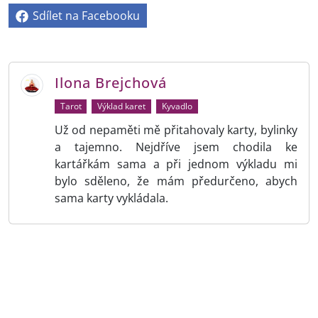
Sdílet na Facebooku
Ilona Brejchová
Tarot
Výklad karet
Kyvadlo
Už od nepaměti mě přitahovaly karty, bylinky
a tajemno. Nejdříve jsem chodila ke
kartářkám sama a při jednom výkladu mi
bylo sděleno, že mám předurčeno, abych
sama karty vykládala.