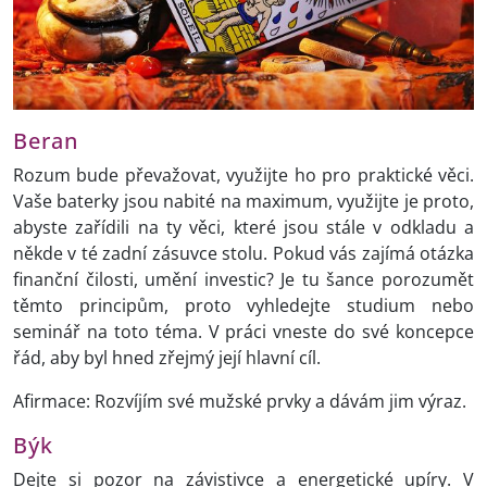
Beran
Rozum bude převažovat, využijte ho pro praktické věci.
Vaše baterky jsou nabité na maximum, využijte je proto,
abyste zařídili na ty věci, které jsou stále v odkladu a
někde v té zadní zásuvce stolu. Pokud vás zajímá otázka
finanční čilosti, umění investic? Je tu šance porozumět
těmto principům, proto vyhledejte studium nebo
seminář na toto téma. V práci vneste do své koncepce
řád, aby byl hned zřejmý její hlavní cíl.
Afirmace: Rozvíjím své mužské prvky a dávám jim výraz.
Býk
Dejte si pozor na závistivce a energetické upíry. V