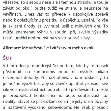
vítězství. To s sebou nese ale i temnou stránku, a tou je
závist od okolí, buďte tudíž ve střehu a neusněte na
vavřínech. Dnes vás to přivede k uspokojivé zprávě
nebo k oblažujícímu prožitku, k úspěchu, uznání. To vše
je sklízení úrody za vyvinuté úsilí z minulých dní. To
může znamenat výhru v soudní při, skvělé výsledky
testů, umělci mohou být na vzestupu své slávy.
Afirmace: Mé vítězství je i vítězstvím mého okolí.
Štír
V tento den je moudřejší říci ne tam, kde byste museli
přistoupit na kompromis nebo nesmyslné, nikam
nevedoucí dohady. Přichází ohnivá vlna mužské síly, tu
je možné využít tak, aby se člověk uplatnil, prosadil své
cíle ve smyslu vlastních potřeb, a to především tam, kde
je předpoklad konkurenčního boje, soutěživosti až
rivality. Stavět se překážkám čelem je jistý druh odvahy
a nastavení vysokého sebevědomí. Ne však prosadit