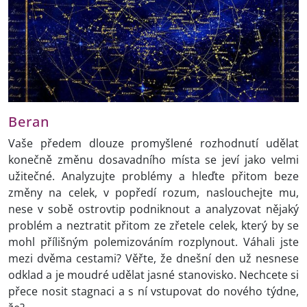
Beran
Vaše předem dlouze promyšlené rozhodnutí udělat
konečně změnu dosavadního místa se jeví jako velmi
užitečné. Analyzujte problémy a hleďte přitom beze
změny na celek, v popředí rozum, naslouchejte mu,
nese v sobě ostrovtip podniknout a analyzovat nějaký
problém a neztratit přitom ze zřetele celek, který by se
mohl přílišným polemizováním rozplynout. Váhali jste
mezi dvěma cestami? Věřte, že dnešní den už nesnese
odklad a je moudré udělat jasné stanovisko. Nechcete si
přece nosit stagnaci a s ní vstupovat do nového týdne,