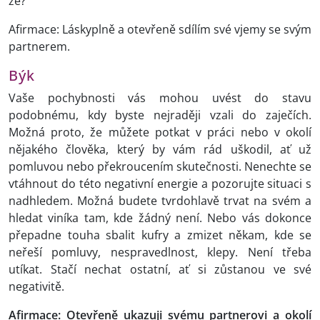
že?
Afirmace: Láskyplně a otevřeně sdílím své vjemy se svým
partnerem.
Býk
Vaše pochybnosti vás mohou uvést do stavu
podobnému, kdy byste nejraději vzali do zaječích.
Možná proto, že můžete potkat v práci nebo v okolí
nějakého člověka, který by vám rád uškodil, ať už
pomluvou nebo překroucením skutečnosti. Nenechte se
vtáhnout do této negativní energie a pozorujte situaci s
nadhledem. Možná budete tvrdohlavě trvat na svém a
hledat viníka tam, kde žádný není. Nebo vás dokonce
přepadne touha sbalit kufry a zmizet někam, kde se
neřeší pomluvy, nespravedlnost, klepy. Není třeba
utíkat. Stačí nechat ostatní, ať si zůstanou ve své
negativitě.
Afirmace: Otevřeně ukazuji svému partnerovi a okolí