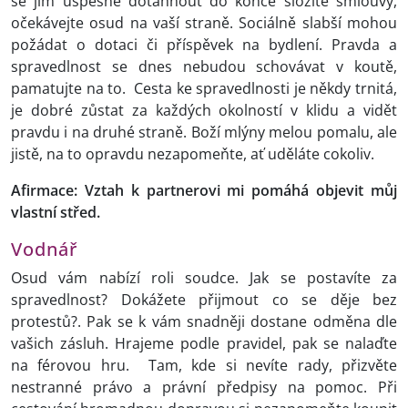
se jim úspěšně dotáhnout do konce složité smlouvy,
očekávejte osud na vaší straně. Sociálně slabší mohou
požádat o dotaci či příspěvek na bydlení. Pravda a
spravedlnost se dnes nebudou schovávat v koutě,
pamatujte na to. Cesta ke spravedlnosti je někdy trnitá,
je dobré zůstat za každých okolností v klidu a vidět
pravdu i na druhé straně. Boží mlýny melou pomalu, ale
jistě, na to opravdu nezapomeňte, ať uděláte cokoliv.
Afirmace: Vztah k partnerovi mi pomáhá objevit můj
vlastní střed.
Vodnář
Osud vám nabízí roli soudce. Jak se postavíte za
spravedlnost? Dokážete přijmout co se děje bez
protestů?. Pak se k vám snadněji dostane odměna dle
vašich zásluh. Hrajeme podle pravidel, pak se nalaďte
na férovou hru. Tam, kde si nevíte rady, přizvěte
nestranné právo a právní předpisy na pomoc. Při