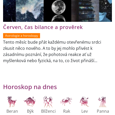
Červen, čas bilance a prověrek
Astrologie a horoskopy
Tento měsíc bude přát každému otevřenému srdci
zkusit něco nového. A to by jej mohlo přivést k
zásadnímu poznání, že pohotová reakce ať už
myšlenková nebo fyzická, na to, co život přináší...
Horoskop na dnes
Beran
Býk
Blíženci
Rak
Lev
Panna