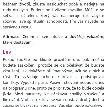
běžném životě, zkuste naslouchat sobě a nedejte na
rady druhých. Budete pod vlivem mystiky. Můžete se
setkat s učitelem, který vás nasměruje tak, abyste
rozvinuli své spirituální schopnosti. Tím vás navede na
správnou cestu.
Afirmace: Cením si své intuice a důvěřuji vzkazům,
které dostávám.
Lev
Pokud toužíte po klidně prožitém dni, pak možná
budete zaskočeni, protože se dá očekávat, že budete
zkoušeni, jak dokážete přijímat výzvy, učit se z nich a
růst. To vyžaduje ochotu riskovat a podstupovat
konflikty. Vypusťte páru. Pasivní chování nebude dnes
na programu dne, proto se připravte, že to bude docela
jízda. Mezi partnery lze očekávat chvilky vzrušení a
flirtování. V oblasti zdraví se vám dostaví druhý dech a
začíná se blýskat na lepší časy. Váš elán bude nakažlivý
.