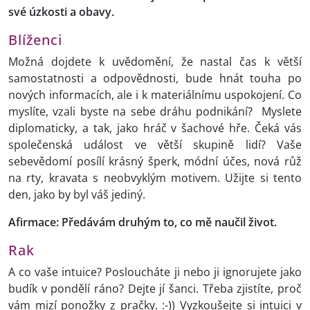
své úzkosti a obavy.
Blíženci
Možná dojdete k uvědomění, že nastal čas k větší
samostatnosti a odpovědnosti, bude hnát touha po
nových informacích, ale i k materiálnímu uspokojení. Co
myslíte, vzali byste na sebe dráhu podnikání? Myslete
diplomaticky, a tak, jako hráč v šachové hře. Čeká vás
společenská událost ve větší skupině lidí? Vaše
sebevědomí posílí krásný šperk, módní účes, nová růž
na rty, kravata s neobvyklým motivem. Užijte si tento
den, jako by byl váš jediný.
Afirmace: Předávám druhým to, co mě naučil život.
Rak
A co vaše intuice? Posloucháte ji nebo ji ignorujete jako
budík v pondělí ráno? Dejte jí šanci. Třeba zjistíte, proč
vám mizí ponožky z pračky. :-)) Vyzkoušejte si intuici v