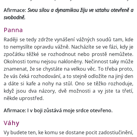
Afirmace:
Svou silou a dynamikou žiju ve vztahu otevřeně a
svobodně.
Panna
Raději se tedy zdržte vynášení vážných soudů tam, kde
to nemyslíte opravdu vážně. Nacházíte se ve fázi, kdy je
zpočátku těžké se rozhodnout nebo prostě nemůžete.
Okolnosti tomu nejsou nakloněny. Nečinnost taky může
znamenat, že se chystáte na velkou věc. To třeba proto,
že vás čeká rozhodování, a to stejně odložíte na jiný den
a dáte si kafe a nohy na stůl. Ono se těžko rozhoduje,
když jsou dva názory, dvě možnosti a vy jste ta třetí,
někde uprostřed.
Afirmace: I v boji zůstává moje srdce otevřeno.
V
áhy
Vy budete ten, ke komu se dostane pocit zadostiučinění,