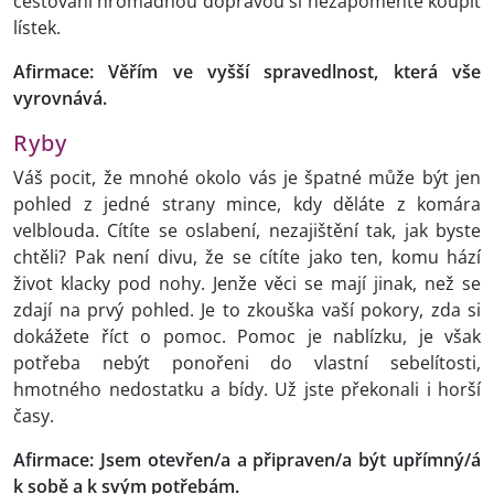
cestování hromadnou dopravou si nezapomeňte koupit
lístek.
Afirmace: Věřím ve vyšší spravedlnost, která vše
vyrovnává.
Ryby
Váš pocit, že mnohé okolo vás je špatné může být jen
pohled z jedné strany mince, kdy děláte z komára
velblouda. Cítíte se oslabení, nezajištění tak, jak byste
chtěli? Pak není divu, že se cítíte jako ten, komu hází
život klacky pod nohy. Jenže věci se mají jinak, než se
zdají na prvý pohled. Je to zkouška vaší pokory, zda si
dokážete říct o pomoc. Pomoc je nablízku, je však
potřeba nebýt ponořeni do vlastní sebelítosti,
hmotného nedostatku a bídy. Už jste překonali i horší
časy.
Afirmace: Jsem otevřen/a a připraven/a být
upřímný/á
k sobě a k svým potřebám.