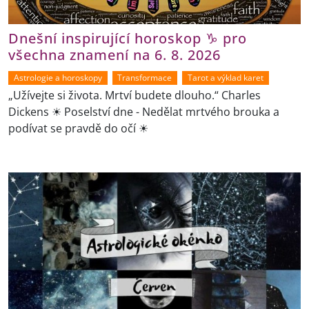
Dnešní inspirující horoskop ♑ pro
všechna znamení na 6. 8. 2026
Astrologie a horoskopy
Transformace
Tarot a výklad karet
„Užívejte si života. Mrtví budete dlouho.“ Charles
Dickens ☀ Poselství dne - Nedělat mrtvého brouka a
podívat se pravdě do očí ☀