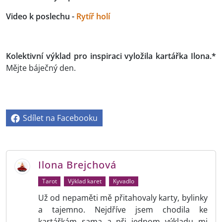
Video k poslechu -
Rytíř holí
Kolektivní výklad pro inspiraci vyložila kartářka Ilona.*
Mějte báječný den.
Sdílet na Facebooku
Ilona Brejchová
Tarot
Výklad karet
Kyvadlo
Už od nepaměti mě přitahovaly karty, bylinky
a tajemno. Nejdříve jsem chodila ke
kartářkám sama a při jednom výkladu mi