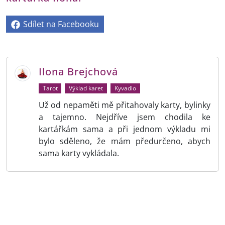
Sdílet na Facebooku
Ilona Brejchová
Tarot
Výklad karet
Kyvadlo
Už od nepaměti mě přitahovaly karty, bylinky
a tajemno. Nejdříve jsem chodila ke
kartářkám sama a při jednom výkladu mi
bylo sděleno, že mám předurčeno, abych
sama karty vykládala.