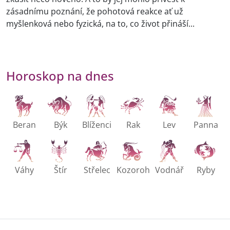
zásadnímu poznání, že pohotová reakce ať už
myšlenková nebo fyzická, na to, co život přináší...
Horoskop na dnes
Beran
Býk
Blíženci
Rak
Lev
Panna
Váhy
Štír
Střelec
Kozoroh
Vodnář
Ryby