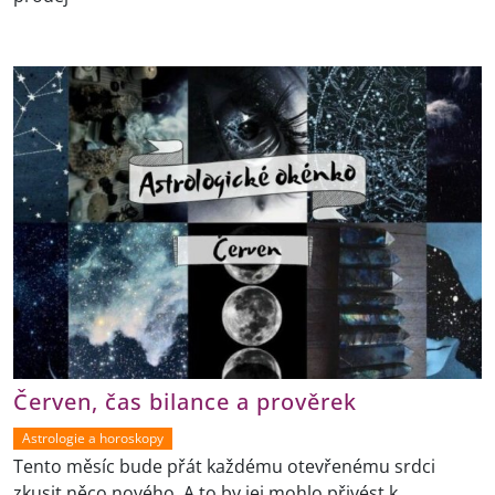
Červen, čas bilance a prověrek
Astrologie a horoskopy
Tento měsíc bude přát každému otevřenému srdci
zkusit něco nového. A to by jej mohlo přivést k