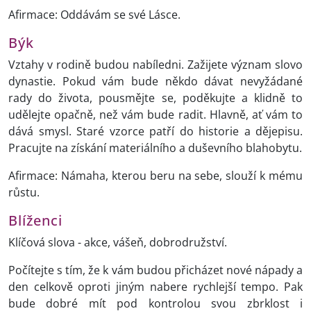
Afirmace: Oddávám se své Lásce.
Býk
Vztahy v rodině budou nabíledni. Zažijete význam slovo
dynastie. Pokud vám bude někdo dávat nevyžádané
rady do života, pousmějte se, poděkujte a klidně to
udělejte opačně, než vám bude radit. Hlavně, ať vám to
dává smysl. Staré vzorce patří do historie a dějepisu.
Pracujte na získání materiálního a duševního blahobytu.
Afirmace: Námaha, kterou beru na sebe, slouží k mému
růstu.
Blíženci
Klíčová slova - akce, vášeň, dobrodružství.
Počítejte s tím, že k vám budou přicházet nové nápady a
den celkově oproti jiným nabere rychlejší tempo. Pak
bude dobré mít pod kontrolou svou zbrklost i