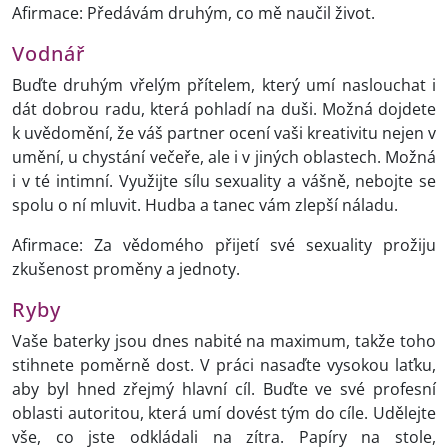
Afirmace: Předávám druhým, co mě naučil život.
Vodnář
Buďte druhým vřelým přítelem, který umí naslouchat i
dát dobrou radu, která pohladí na duši. Možná dojdete
k uvědomění, že váš partner ocení vaši kreativitu nejen v
umění, u chystání večeře, ale i v jiných oblastech. Možná
i v té intimní. Využijte sílu sexuality a vášně, nebojte se
spolu o ní mluvit. Hudba a tanec vám zlepší náladu.
Afirmace: Za vědomého přijetí své sexuality prožiju
zkušenost proměny a jednoty.
Ryby
Vaše baterky jsou dnes nabité na maximum, takže toho
stihnete poměrně dost. V práci nasaďte vysokou laťku,
aby byl hned zřejmý hlavní cíl. Buďte ve své profesní
oblasti autoritou, která umí dovést tým do cíle. Udělejte
vše, co jste odkládali na zítra. Papíry na stole,