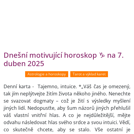
Dnešní motivující horoskop ♑ na 7.
duben 2025
Astrologie a horoskopy
Tarot a výklad karet
Denní karta - Tajemno, intuice. *„Váš čas je omezený,
tak jím neplýtvejte žitím života někoho jiného. Nenechte
se svazovat dogmaty – což je žití s výsledky myšlení
jiných lidí. Nedopusťte, aby šum názorů jiných přehlušil
váš vlastní vnitřní hlas. A co je nejdůležitější, mějte
odvahu následovat hlas svého srdce a svou intuici. Vědí,
co skutečně chcete, aby se stalo. Vše ostatní je