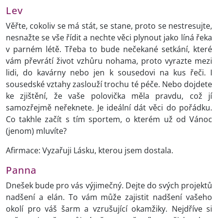
Lev
Věřte, cokoliv se má stát, se stane, proto se nestresujte,
nesnažte se vše řídit a nechte věci plynout jako líná řeka
v parném létě. Třeba to bude nečekané setkání, které
vám převrátí život vzhůru nohama, proto vyrazte mezi
lidi, do kavárny nebo jen k sousedovi na kus řeči. I
sousedské vztahy zaslouží trochu té péče. Nebo dojdete
ke zjištění, že vaše polovička měla pravdu, což jí
samozřejmě neřeknete. Je ideální dát věci do pořádku.
Co takhle začít s tím sportem, o kterém už od Vánoc
(jenom) mluvíte?
Afirmace: Vyzařuji Lásku, kterou jsem dostala.
Panna
Dnešek bude pro vás výjimečný. Dejte do svých projektů
nadšení a elán. To vám může zajistit nadšení vašeho
okolí pro váš šarm a vzrušující okamžiky. Nejdříve si