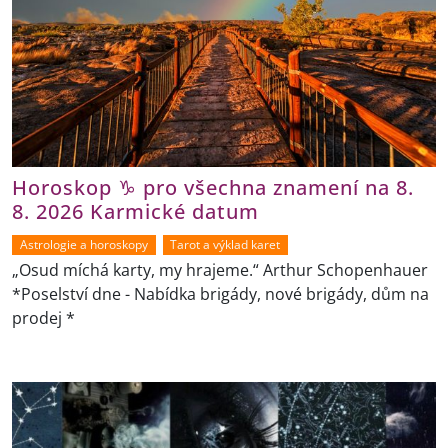
Horoskop ♑ pro všechna znamení na 8.
8. 2026 Karmické datum
Astrologie a horoskopy
Tarot a výklad karet
„Osud míchá karty, my hrajeme.“ Arthur Schopenhauer
*Poselství dne - Nabídka brigády, nové brigády, dům na
prodej *