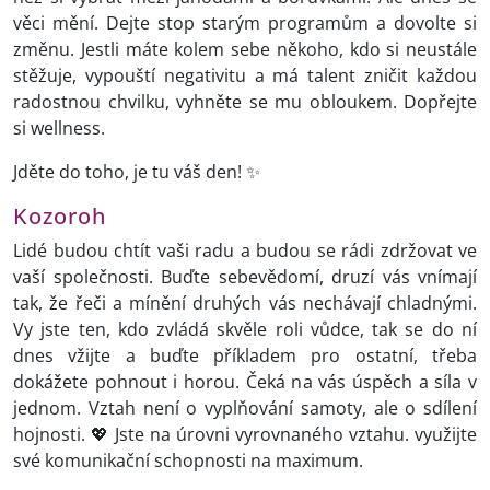
věci mění. Dejte stop starým programům a dovolte si
změnu. Jestli máte kolem sebe někoho, kdo si neustále
stěžuje, vypouští negativitu a má talent zničit každou
radostnou chvilku, vyhněte se mu obloukem. Dopřejte
si wellness.
Jděte do toho, je tu váš den! ✨
Kozoroh
Lidé budou chtít vaši radu a budou se rádi zdržovat ve
vaší společnosti. Buďte sebevědomí, druzí vás vnímají
tak, že řeči a mínění druhých vás nechávají chladnými.
Vy jste ten, kdo zvládá skvěle roli vůdce, tak se do ní
dnes vžijte a buďte příkladem pro ostatní, třeba
dokážete pohnout i horou. Čeká na vás úspěch a síla v
jednom. Vztah není o vyplňování samoty, ale o sdílení
hojnosti. 💖 Jste na úrovni vyrovnaného vztahu. využijte
své komunikační schopnosti na maximum.