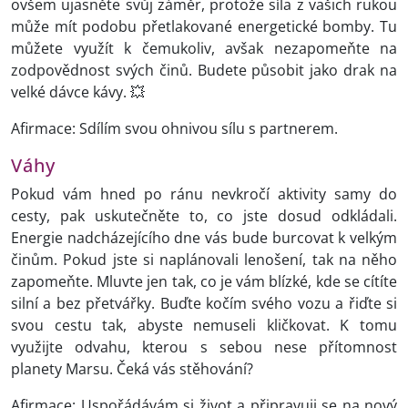
ovšem ujasněte svůj záměr, protože síla z vašich rukou
může mít podobu přetlakované energetické bomby. Tu
můžete využít k čemukoliv, avšak nezapomeňte na
zodpovědnost svých činů. Budete působit jako drak na
velké dávce kávy. 💥
Afirmace: Sdílím svou ohnivou sílu s partnerem.
Váhy
Pokud vám hned po ránu nevkročí aktivity samy do
cesty, pak uskutečněte to, co jste dosud odkládali.
Energie nadcházejícího dne vás bude burcovat k velkým
činům. Pokud jste si naplánovali lenošení, tak na něho
zapomeňte. Mluvte jen tak, co je vám blízké, kde se cítíte
silní a bez přetvářky. Buďte kočím svého vozu a řiďte si
svou cestu tak, abyste nemuseli kličkovat. K tomu
využijte odvahu, kterou s sebou nese přítomnost
planety Marsu. Čeká vás stěhování?
Afirmace: Uspořádávám si život a připravuji se na nový