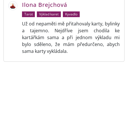
Ilona Brejchová
Tarot
Výklad karet
Kyvadlo
Už od nepaměti mě přitahovaly karty, bylinky
a tajemno. Nejdříve jsem chodila ke
kartářkám sama a při jednom výkladu mi
bylo sděleno, že mám předurčeno, abych
sama karty vykládala.