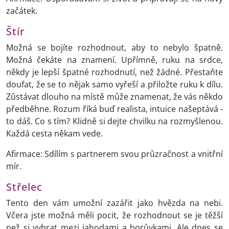
začátek.
Štír
Možná se bojíte rozhodnout, aby to nebylo špatně.
Možná čekáte na znamení. Upřímně, ruku na srdce,
někdy je lepší špatné rozhodnutí, než žádné. Přestaňte
doufat, že se to nějak samo vyřeší a přiložte ruku k dílu.
Zůstávat dlouho na místě může znamenat, že vás někdo
předběhne. Rozum říká buď realista, intuice našeptává -
to dáš. Co s tím? Klidně si dejte chvilku na rozmyšlenou.
Každá cesta někam vede.
Afirmace: Sdílím s partnerem svou průzračnost a vnitřní
mír.
Střelec
Tento den vám umožní zazářit jako hvězda na nebi.
Včera jste možná měli pocit, že rozhodnout se je těžší
než si vybrat mezi jahodami a borůvkami. Ale dnes se