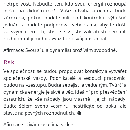
netrpělivost. Nebuďte ten, kdo svou energií rozhoupá
loďku na klidném moři. Vaše odvaha a ochota bude
zúročena, pokud budete mít pod kontrolou výbušné
jednání a budete podporovat sebe sama, abyste došli
za svým cílem. Ti, kteří se v jisté záležitosti nemohli
rozhodnout ji mohou využít pro svůj posun dál.
Afirmace: Svou sílu a dynamiku prožívám svobodně.
Rak
Ve společnosti se budou propojovat kontakty a vytvářet
společenské vazby. Podnikatelé a vedoucí pracovníci
budou na vzestupu. Buďte sebejistí a veďte tým. Tvůrčí a
dynamická energie je skvělá věc, ideální pro přesvědčení
ostatních. že vše nápady jsou vlastně i jejich nápady.
Buďte šéfem svého vesmíru. nestřílejte od boku, ale
stavte na pevných rozhodnutích.
🚀
Afirmace: Dívám se očima srdce.