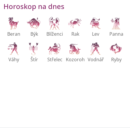
Horoskop na dnes
Beran
Býk
Blíženci
Rak
Lev
Panna
Váhy
Štír
Střelec
Kozoroh
Vodnář
Ryby