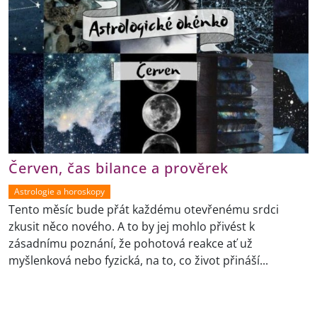
Červen, čas bilance a prověrek
Astrologie a horoskopy
Tento měsíc bude přát každému otevřenému srdci
zkusit něco nového. A to by jej mohlo přivést k
zásadnímu poznání, že pohotová reakce ať už
myšlenková nebo fyzická, na to, co život přináší...