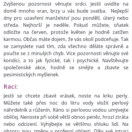
Zvýšenou pozornost věnujte srdci. Jestli uvidíte na
domě mnoho vran, brzy u vás bude svatba. Nejlepší
dny pro uzavření manželství jsou pondělí, úterý nebo
středa. Nejhorší je neděle. Pokud můžete, sňatek
odložte na červen, protože květen je hodně zatížen
karmou. Občas máte dojem, že vás okolí podceňuje. Tak
se zamyslete nad tím, zda všechno děláte správně a
poučte se z minulých chyb. Více pozornosti věnujte své
kondici, a to jak fyzické, tak i psychické. Navštěvujte
společenské akce, hodně se smějte a zbavte se
pesimistických myšlenek.
Raci:
Jestli se chcete zbavit vrásek, noste na krku perly.
Můžete také přes noc do litru vody vložit perlový
náhrdelník a růženín. Ráno si perlovou vodou umývejte
obličej. Nenoste při sobě větší obnos peněz, hrozí ztráta
nebo odcizení. Vyhýbejte se většímu shluku lidí. Na
obzoru jsou změny v profesní oblasti. Díky své intuici