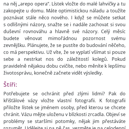
na něj „arepo opera“. Lístek vložte do malé lahvičky a tu
zakopejte u domu. Máte optimistickou náladu a toužíte
poznávat stále něco nového. I když se můžete setkat
s odlišnými názory, snažte se i nadále zachovat si svou
duševní rovnováhu a hlavně své názory. Celý měsíc
budete věnovat mimořádnou pozornost svému
zevnějšku. Plánujete, že se pustíte do budování něčeho,
co má perspektivu. Už víte, že se vyplatí všímat si pouze
sebe a nestrkat nos do záležitostí kolegů. Pokud
pravidelně nějakou dobu cvičíte, nebo měníte k lepšímu
životosprávu, konečně začnete vidět výsledky.
Štíři:
Potřebujete se ochránit před zlými lidmi? Pak do
křišťálové vázy vložte vlastní fotografii. K fotografii
přiložte lístek se jménem osoby, před kterou se chcete
chránit. Vázu mějte uloženu v blízkosti zrcadla. Objeví se
problémy se staršími potomky, nějak jim přestáváte
rozumět. Udělejte si na ně čas, vezměte je na celodenní