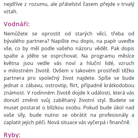
nejdříve z rozumu, ale přátelství časem přejde v trvalý
vztah.
Vodnáři:
Nemůžete se oprostit od starých věcí, třeba od
bývalého partnera? Napište mu dopis, na papír uveďte
vše, co by měl podle vašeho názoru vědět. Pak dopis
spalte a jděte se osprchovat. Na programu měsíce
května jsou vedle vás noví a hluční lidé, vzruch
v milostném životě. Ovšem v takovém prostředí těžko
partnera pro společný život najdete. Spíše se bude
jednat o zábavu, ostrovtip, flirt, případně krátkodobou
známost. V rodinném životě dojde k události, která vás
donutí změnit svůj zaběhaný životní styl. Budete se
muset postarat o blízkou osobu. Pokud bude úkol nad
vaše síly, bude nutno se obrátit na profesionály a
zaplatit jejich péči. Nová situace vás vyčerpá i finančně.
Ryby: