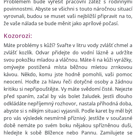
Problémem bude vyřešit pracovní zátěž s rodinnými
povinnostmi. Abyste se všichni s touto náročnou situací
vyrovnali, budou se muset vaši nejbližší připravit na to,
že vaše nálada se bude měnit jako aprílové počasí.
Kozorozi:
Máte problémy s kůží? Svařte v litru vody zvlášť chmel a
zvlášť kozlík. Odvar přidejte do vodní lázně a udržíte
svou pokožku mladou a vláčnou. Máte-li na kůži vyrážky,
omývejte postižená místa běžnou mletou zrnkovou
kávou. Někdo, komu jste hodně pomohli, vaši pomoc
neocení. Hoďte za hlavu řeči dotyčné osoby a žádnou
kritiku si nepřipouštějte. Vy máte svědomí čisté. Nejezte
před spaním, začal by vás bolet žaludek. Jestli dlouho
odkládáte nepříjemný rozhovor, nastala příhodná doba,
abyste si s někým situaci vyjasnili. Podle karet by měl být
pro vás výsledek nesmírně příznivý. Jestliže v současné
době nemáte po svém boku nějakou spřízněnou duši,
hledejte k sobě Blížence nebo Pannu. Zamilujete se