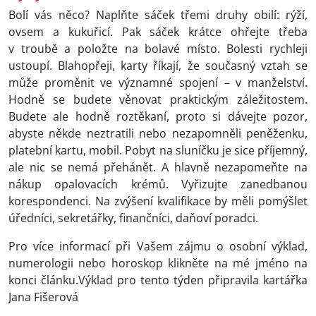
Bolí vás něco? Naplňte sáček třemi druhy obilí: rýží,
ovsem a kukuřicí. Pak sáček krátce ohřejte třeba
v troubě a položte na bolavé místo. Bolesti rychleji
ustoupí. Blahopřeji, karty říkají, že současný vztah se
může proměnit ve významné spojení – v manželství.
Hodně se budete věnovat praktickým záležitostem.
Budete ale hodně roztěkaní, proto si dávejte pozor,
abyste někde neztratili nebo nezapomněli peněženku,
platební kartu, mobil. Pobyt na sluníčku je sice příjemný,
ale nic se nemá přehánět. A hlavně nezapomeňte na
nákup opalovacích krémů. Vyřizujte zanedbanou
korespondenci. Na zvýšení kvalifikace by měli pomýšlet
úředníci, sekretářky, finančníci, daňoví poradci.
Pro více informací při Vašem zájmu o osobní výklad,
numerologii nebo horoskop klikněte na mé jméno na
konci článku.Výklad pro tento týden připravila kartářka
Jana Fišerová