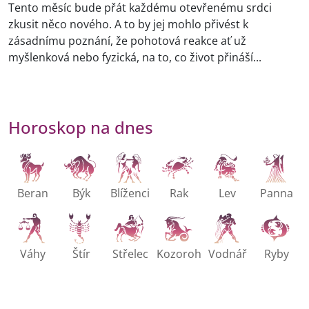
Tento měsíc bude přát každému otevřenému srdci
zkusit něco nového. A to by jej mohlo přivést k
zásadnímu poznání, že pohotová reakce ať už
myšlenková nebo fyzická, na to, co život přináší...
Horoskop na dnes
Beran
Býk
Blíženci
Rak
Lev
Panna
Váhy
Štír
Střelec
Kozoroh
Vodnář
Ryby