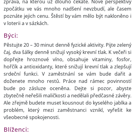
zpráva, na kterou už dlouho čekáte. Nové perspektivy
zpočátku ve vás mnoho nadšení nevzbudí, ale časem
poznáte jejich cenu. Štěstí by vám mělo být nakloněno i
v loterii a v sázkách.
Býci:
Pěstujte 20 – 30 minut denně fyzické aktivity. Pijte zelený
čaj, dva šálky denně snižují vysoký krevní tlak. K večeři si
dopřejte hroznové víno, obsahuje vitaminy, fosfor,
hořčík a antioxidanty, které snižují krevní tlak a zlepšují
srdeční funkci. V zaměstnání se vám bude dařit a
doženete mnoho restů. Práce nad rámec povinností
bude po zásluze oceněna. Dejte si pozor, abyste
zbytečně neřešili maličkosti a nedělali předčasné závěry.
Ale zřejmě budete muset kousnout do kyselého jablka a
problém, který mezi zaměstnanci vznikl, vyřešit ke
všeobecné spokojenosti.
Blíženci: