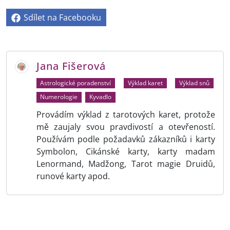
Sdílet na Facebooku
Jana Fišerová
Astrologické poradenství
Výklad karet
Výklad snů
Numerologie
Kyvadlo
Provádím výklad z tarotových karet, protože
mě zaujaly svou pravdivostí a otevřeností.
Používám podle požadavků zákazníků i karty
Symbolon, Cikánské karty, karty madam
Lenormand, Madžong, Tarot magie Druidů,
runové karty apod.