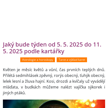
Jaký bude týden od 5. 5. 2025 do 11.
5. 2025 podle kartářky
Astrologie a horoskopy
Tarot a výklad karet
Květen je měsíc květů a vůní, čas prvních teplých dnů.
Přilétá sedmihlásek zpěvný, rorýs obecný, ťuhýk obecný,
lelek lesní a žluva hajní. Kosi, drozdi a kvíčaly už vyvádějí
mláďata, v budkách můžeme nalézt vajíčka sýkorek i
jiných ptáků.