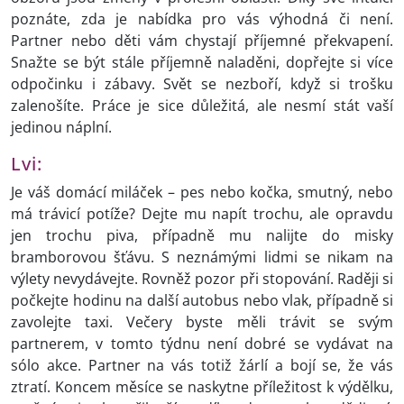
poznáte, zda je nabídka pro vás výhodná či není.
Partner nebo děti vám chystají příjemné překvapení.
Snažte se být stále příjemně naladěni, dopřejte si více
odpočinku i zábavy. Svět se nezboří, když si trošku
zalenošíte. Práce je sice důležitá, ale nesmí stát vaší
jedinou náplní.
Lvi:
Je váš domácí miláček – pes nebo kočka, smutný, nebo
má trávicí potíže? Dejte mu napít trochu, ale opravdu
jen trochu piva, případně mu nalijte do misky
bramborovou šťávu. S neznámými lidmi se nikam na
výlety nevydávejte. Rovněž pozor při stopování. Raději si
počkejte hodinu na další autobus nebo vlak, případně si
zavolejte taxi. Večery byste měli trávit se svým
partnerem, v tomto týdnu není dobré se vydávat na
sólo akce. Partner na vás totiž žárlí a bojí se, že vás
ztratí. Koncem měsíce se naskytne příležitost k výdělku,