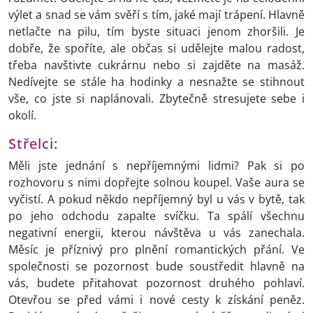
výlet a snad se vám svěří s tím, jaké mají trápení. Hlavně
netlačte na pilu, tím byste situaci jenom zhoršili. Je
dobře, že spoříte, ale občas si udělejte malou radost,
třeba navštivte cukrárnu nebo si zajděte na masáž.
Nedívejte se stále ha hodinky a nesnažte se stihnout
vše, co jste si naplánovali. Zbytečně stresujete sebe i
okolí.
Střelci:
Měli jste jednání s nepříjemnými lidmi? Pak si po
rozhovoru s nimi dopřejte solnou koupel. Vaše aura se
vyčistí. A pokud někdo nepříjemný byl u vás v bytě, tak
po jeho odchodu zapalte svíčku. Ta spálí všechnu
negativní energii, kterou návštěva u vás zanechala.
Měsíc je příznivý pro plnění romantických přání. Ve
společnosti se pozornost bude soustředit hlavně na
vás, budete přitahovat pozornost druhého pohlaví.
Otevřou se před vámi i nové cesty k získání peněz.