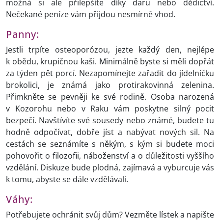
možná si ale přilepšíte díky daru nebo dědictví.
Nečekané peníze vám přijdou nesmírně vhod.
Panny:
Jestli trpíte osteoporózou, jezte každý den, nejlépe
k obědu, krupičnou kaši. Minimálně byste si měli dopřát
za týden pět porcí. Nezapomínejte zařadit do jídelníčku
brokolici, je známá jako protirakovinná zelenina.
Přimkněte se pevněji ke své rodině. Osoba narozená
v Kozorohu nebo v Raku vám poskytne silný pocit
bezpečí. Navštívíte své sousedy nebo známé, budete tu
hodně odpočívat, dobře jíst a nabývat nových sil. Na
cestách se seznámíte s někým, s kým si budete moci
pohovořit o filozofii, náboženství a o důležitosti vyššího
vzdělání. Diskuze bude plodná, zajímavá a vyburcuje vás
k tomu, abyste se dále vzdělávali.
Váhy:
Potřebujete ochránit svůj dům? Vezměte lístek a napište