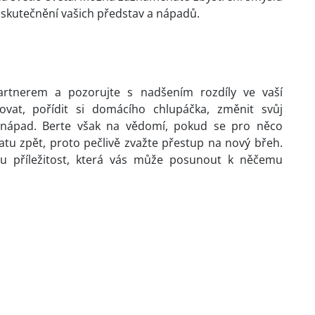
 uskutečnění vašich představ a nápadů.
artnerem a pozorujte s nadšením rozdíly ve vaší
hovat, pořídit si domácího chlupáčka, změnit svůj
lý nápad. Berte však na vědomí, pokud se pro něco
tu zpět, proto pečlivě zvažte přestup na nový břeh.
u příležitost, která vás může posunout k něčemu