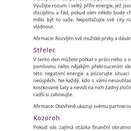
Využijte rozum i velký příliv energie, jež j
disciplínu a řád, pokud vám někdo bude cht
mělo být to vaše. Nepotlačujte své city n
vládnout.
Afirmace: Rozvíjím své mužské prvky a dávám
Střelec
V tento den můžete potkat v práci nebo v ok
pomluvou nebo nějakým překroucením skut
této negativní energie a pozorujte situa
neúspěch. Ne každý, kdo s vámi nesouhlasí
kostkované šaty a nevidí na nich žádný zloči
radši si zaboxujte.
Afirmace: Otevřeně ukazuji svému partnerovi 
Kozoroh
Pokud vás zajímá otázka finanční obratno