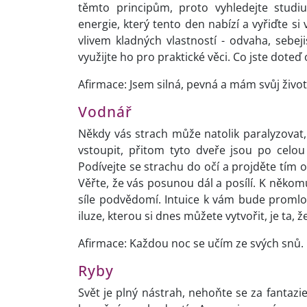
těmto principům, proto vyhledejte studi
energie, který tento den nabízí a vyřiďte si 
vlivem kladných vlastností - odvaha, sebej
využijte ho pro praktické věci. Co jste doteď o
Afirmace: Jsem silná, pevná a mám svůj život
Vodnář
Někdy vás strach může natolik paralyzovat, 
vstoupit, přitom tyto dveře jsou po cel
Podívejte se strachu do očí a projděte tí
Věřte, že vás posunou dál a posílí. K někom
síle podvědomí. Intuice k vám bude proml
iluze, kterou si dnes můžete vytvořit, je ta, ž
Afirmace: Každou noc se učím ze svých snů.
Ryby
Svět je plný nástrah, nehoňte se za fantazie