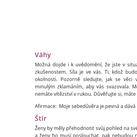
Váhy
Možná dojde i k uvědomění, že jste v sit
zkušenostem. Síla je ve vás. Ti, kdož budo
okolnosti. Pozorně sledujte, jak se věci
minulým zklamáním, aby vás svazovala. Mo
nemáte vítězství v rukou. Důvěřujte si, máte 
Afirmace: Moje sebedůvěra je pevná a dává 
Štír
Ženy by měly přehodnotit svůj pohled na svéh
a ženy ho musí poslouchat, pak nebudou n