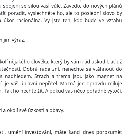
sou spojeni se silou vaší vůle. Zaveďte do nových plánů
ít poradit, vyslechněte ho, ale to poslední slovo by
a úkor racionálna. Vy jste ten, kdo bude ve vztahu
 jim výraz.
olí nějakého člověka, který by vám rád uškodil, ať už
ečností. Dobrá rada zní, nenechte se vtáhnout do
ci s nadhledem. Strach a tréma jsou jako magnet na
, je váš úhlavní nepřítel. Možná jen opravdu miluje
n. Tak ho nechte žít. A pokud vás něco pořádně vytočí,
a okolí své úzkosti a obavy.
sti, umění investování, máte šanci dnes porozumět