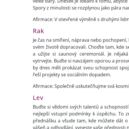
velké dary. Dnešek je ideální k tomu, abyste
Spory z minulosti se rozplynou jako pára n
Afirmace: V otevřené výměně s druhými lidm
Rak
Je čas na smíření, náprava nebo pochopení, k
svém životě dopracovali. Choďte tam, kde se
a užijte si saunový ceremoniál. Je nějaká
vytrvejte. Buďte si navzájem oporou a prosvě
by dnes měli prokázat svou schopnost spojo
řeší projekty se sociálním dopadem.
Afirmace: Společně uskutečňujme svá kosmi
Lev
Buďte si vědomi svých talentů a schopností a 
nejlepší vstupní podmínky k úspěchu. To zn
přednášku a všude tam, kde můžete dát o 
vášeň a odhodlání, vyneste vaše přednosti 