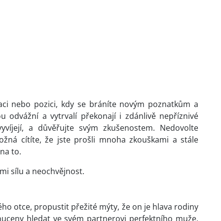
uaci nebo pozici, kdy se bráníte novým poznatkům a
u odvážní a vytrvalí překonají i zdánlivě nepříznivé
 vyvíjejí, a důvěřujte svým zkušenostem. Nedovolte
žná cítíte, že jste prošli mnoha zkouškami a stále
na to.
mi sílu a neochvějnost.
o otce, propustit přežité mýty, že on je hlava rodiny
uceny hledat ve svém partnerovi perfektního muže.