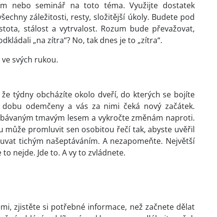
um nebo seminář na toto téma. Využijte dostatek
všechny záležitosti, resty, složitější úkoly. Budete pod
istota, stálost a vytrvalost. Rozum bude převažovat,
dkládali „na zítra“? No, tak dnes je to „zítra“.
 ve svých rukou.
že týdny obcházíte okolo dveří, do kterých se bojíte
ou dobu odemčeny a vás za nimi čeká nový začátek.
m obávaným tmavým lesem a vykročte změnám naproti.
u může promluvit sen osobitou řečí tak, abyste uvěřil
ouvat tichým našeptáváním. A nezapomeňte. Největší
e to nejde. Jde to. A vy to zvládnete.
mi, zjistěte si potřebné informace, než začnete dělat