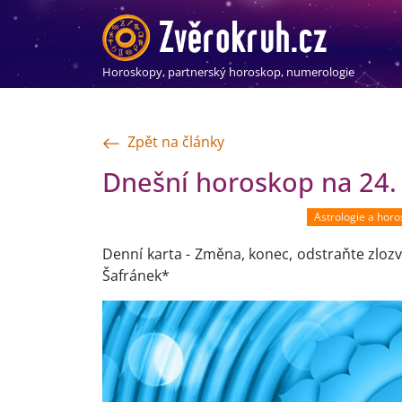
Horoskopy, partnerský horoskop, numerologie
Zpět na články
Dnešní horoskop na 24.
Astrologie a hor
Denní karta - Změna, konec, odstraňte zlozvy
Šafránek*