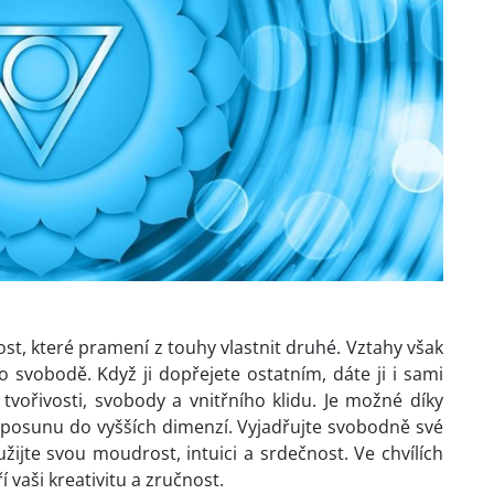
ost, které pramení z touhy vlastnit druhé. Vztahy však
o svobodě. Když ji dopřejete ostatním, dáte ji i sami
vořivosti, svobody a vnitřního klidu. Je možné díky
k posunu do vyšších dimenzí. Vyjadřujte svobodně své
ijte svou moudrost, intuici a srdečnost. Ve chvílích
 vaši kreativitu a zručnost.