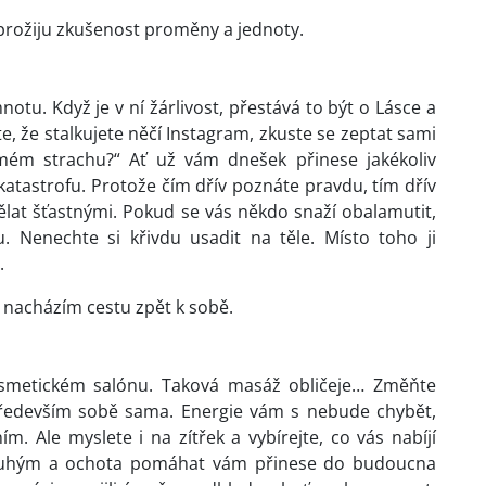
 prožiju zkušenost proměny a jednoty.
notu. Když je v ní žárlivost, přestává to být o Lásce a
te, že stalkujete něčí Instagram, zkuste se zeptat sami
mém strachu?“ Ať už vám dnešek přinese jakékoliv
katastrofu. Protože čím dřív poznáte pravdu, tím dřív
ělat šťastnými. Pokud se vás někdo snaží obalamutit,
u. Nenechte si křivdu usadit na těle. Místo toho ji
i.
, nacházím cestu zpět k sobě.
 kosmetickém salónu. Taková masáž obličeje… Změňte
edevším sobě sama. Energie vám s nebude chybět,
 Ale myslete i na zítřek a vybírejte, co vás nabíjí
i druhým a ochota pomáhat vám přinese do budoucna