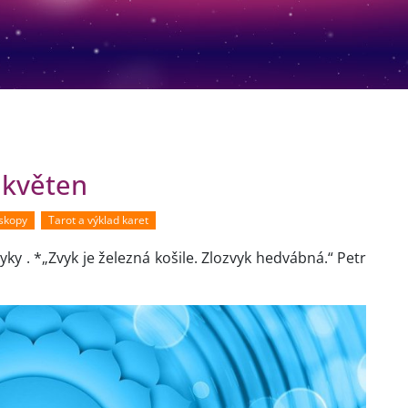
 květen
oskopy
Tarot a výklad karet
ky . *„Zvyk je železná košile. Zlozvyk hedvábná.“ Petr