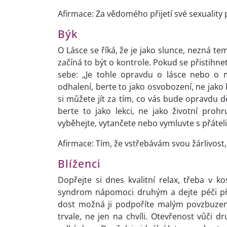
Afirmace: Za vědomého přijetí své sexuality
Býk
O Lásce se říká, že je jako slunce, nezná tem
začíná to být o kontrole. Pokud se přistihne
sebe: „Je tohle opravdu o lásce nebo o 
odhalení, berte to jako osvobození, ne jako 
si můžete jít za tím, co vás bude opravdu d
berte to jako lekci, ne jako životní prohr
vyběhejte, vytančete nebo vymluvte s přátel
Afirmace: Tím, že vstřebávám svou žárlivost
Blíženci
Dopřejte si dnes kvalitní relax, třeba v
syndrom nápomoci druhým a dejte péči př
dost možná ji podpoříte malým povzbuzením.
trvale, ne jen na chvíli. Otevřenost vůč