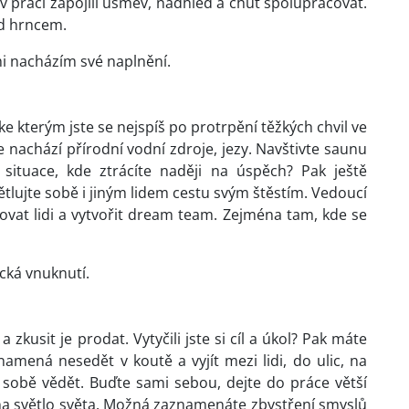
 v práci zapojili úsměv, nadhled a chuť spolupracovat.
ad hrncem.
i nacházím své naplnění.
e kterým jste se nejspíš po protrpění těžkých chvil ve
 nachází přírodní vodní zdroje, jezy. Navštivte saunu
 situace, kde ztrácíte naději na úspěch? Pak ještě
tlujte sobě i jiným lidem cestu svým štěstím. Vedoucí
vat lidi a vytvořit dream team. Zejména tam, kde se
cká vnuknutí.
zkusit je prodat. Vytyčili jste si cíl a úkol? Pak máte
amená nesedět v koutě a vyjít mezi lidi, do ulic, na
sobě vědět. Buďte sami sebou, dejte do práce větší
na světlo světa. Možná zaznamenáte zbystření smyslů