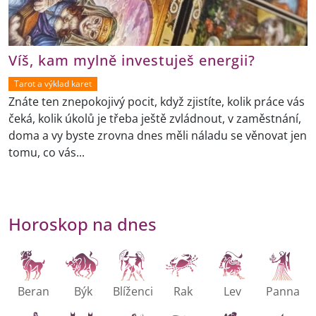
Víš, kam mylně investuješ energii?
Tarot a výklad karet
Znáte ten znepokojivý pocit, když zjistíte, kolik práce vás
čeká, kolik úkolů je třeba ještě zvládnout, v zaměstnání,
doma a vy byste zrovna dnes měli náladu se věnovat jen
tomu, co vás...
Horoskop na dnes
Beran
Býk
Blíženci
Rak
Lev
Panna