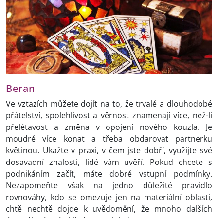
Beran
Ve vztazích můžete dojít na to, že trvalé a dlouhodobé
přátelství, spolehlivost a věrnost znamenají více, než-li
přelétavost a změna v opojení nového kouzla. Je
moudré více konat a třeba obdarovat partnerku
květinou. Ukažte v praxi, v čem jste dobří, využijte své
dosavadní znalosti, lidé vám uvěří. Pokud chcete s
podnikáním začít, máte dobré vstupní podmínky.
Nezapomeňte však na jedno důležité pravidlo
rovnováhy, kdo se omezuje jen na materiální oblasti,
chtě nechtě dojde k uvědomění, že mnoho dalších