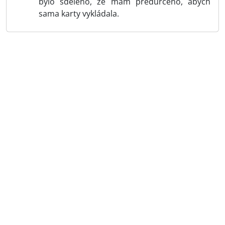
bylo sděleno, že mám předurčeno, abych
sama karty vykládala.