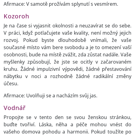
Afirmace: V samotě prožívám splynutí s vesmírem.
Kozoroh
Je na čase si vyjasnit okolnosti a neuzavírat se do sebe.
V práci, když potlačujete vaše kvality, není možný jejich
rozvoj. Pokud byste dlouhodobě vnímali, že vaše
současné místo vám bere svobodu a je to omezení vaší
osobnosti, bude na místě zvážit, zda zůstat nadále. Vaše
myšlenky způsobují, že jste se ocitly v začarovaném
kruhu. Žádné impulzivní výpovědi, žádné přestavování
nábytku v noci a rozhodně žádné radikální změny
účesu.
Afirmace: Uvolňuji se a nacházím svůj jas.
Vodnář
Propojte se v tento den se svou ženskou stránkou,
buďte tvořiví. Láska, něha a péče mohou vnést do
vašeho domova pohodu a harmonii. Pokud toužíte po