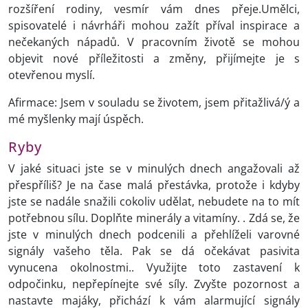
rozšíření rodiny, vesmír vám dnes přeje.Umělci,
spisovatelé i návrháři mohou zažít příval inspirace a
nečekaných nápadů. V pracovním životě se mohou
objevit nové příležitosti a změny, přijímejte je s
otevřenou myslí.
Afirmace: Jsem v souladu se životem, jsem přitažlivá/ý a
mé myšlenky mají úspěch.
Ryby
V jaké situaci jste se v minulých dnech angažovali až
přespříliš? Je na čase malá přestávka, protože i kdyby
jste se nadále snažili cokoliv udělat, nebudete na to mít
potřebnou sílu. Doplňte minerály a vitamíny. . Zdá se, že
jste v minulých dnech podcenili a přehlíželi varovné
signály vašeho těla. Pak se dá očekávat pasivita
vynucena okolnostmi.. Využijte toto zastavení k
odpočinku, nepřepínejte své síly. Zvyšte pozornost a
nastavte majáky, přichází k vám alarmující signály