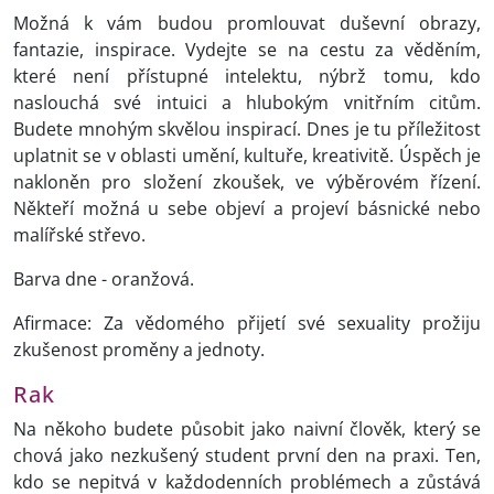
Možná k vám budou promlouvat duševní obrazy,
fantazie, inspirace. Vydejte se na cestu za věděním,
které není přístupné intelektu, nýbrž tomu, kdo
naslouchá své intuici a hlubokým vnitřním citům.
Budete mnohým skvělou inspirací. Dnes je tu příležitost
uplatnit se v oblasti umění, kultuře, kreativitě. Úspěch je
nakloněn pro složení zkoušek, ve výběrovém řízení.
Někteří možná u sebe objeví a projeví básnické nebo
malířské střevo.
Barva dne - oranžová.
Afirmace: Za vědomého přijetí své sexuality prožiju
zkušenost proměny a jednoty.
Rak
Na někoho budete působit jako naivní člověk, který se
chová jako nezkušený student první den na praxi. Ten,
kdo se nepitvá v každodenních problémech a zůstává