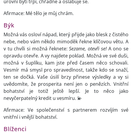
úrovní bytí trpí, chřadne a oslabuje se.
Afirmace: Mé tělo je můj chrám.
Býk
Možná vás osloví nápad, který přijde jako blesk z čistého
nebe, nebo vám někdo mimoděk řekne klíčovou větu. A
v tu chvíli si možná řeknete:
Sezame, otevři se!
A ono se
opravdu otevře. A vy najdete poklad. Možná ve své duši,
možná v šuplíku, kam jste před časem něco schovali.
Vesmír má smysl pro spravedlnost, takže kdo se snaží,
ten se dočká. Vaše úsilí brzy přinese výsledky a vy si
uvědomíte, že prosperita není jen o penězích. Vnitřní
bohatství je totiž ještě lepší. Je to něco jako
nevyčerpatelný kredit u vesmíru. 💫
Afirmace: Ve společenství s partnerem rozvíjím své
vnitřní i vnější bohatství.
Blíženci