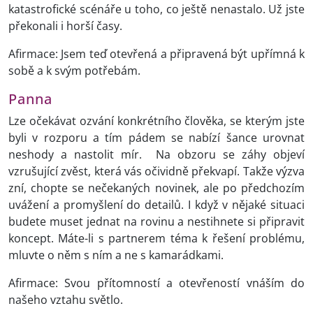
katastrofické scénáře u toho, co ještě nenastalo. Už jste
překonali i horší časy.
Afirmace: Jsem teď otevřená a připravená být upřímná k
sobě a k svým potřebám.
Panna
Lze očekávat ozvání konkrétního člověka, se kterým jste
byli v rozporu a tím pádem se nabízí šance urovnat
neshody a nastolit mír. Na obzoru se záhy objeví
vzrušující zvěst, která vás očividně překvapí. Takže výzva
zní, chopte se nečekaných novinek, ale po předchozím
uvážení a promyšlení do detailů. I když v nějaké situaci
budete muset jednat na rovinu a nestihnete si připravit
koncept. Máte-li s partnerem téma k řešení problému,
mluvte o něm s ním a ne s kamarádkami.
Afirmace: Svou přítomností a otevřeností vnáším do
našeho vztahu světlo.