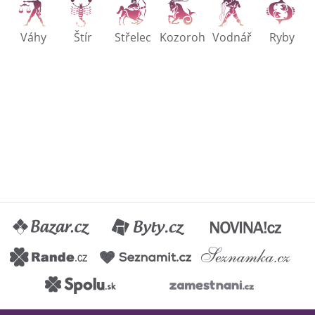
Váhy
Štír
Střelec
Kozoroh
Vodnář
Ryby