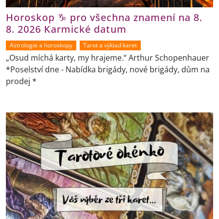
Horoskop ♑ pro všechna znamení na 8.
8. 2026 Karmické datum
Astrologie a horoskopy
Tarot a výklad karet
„Osud míchá karty, my hrajeme.“ Arthur Schopenhauer
*Poselství dne - Nabídka brigády, nové brigády, dům na
prodej *