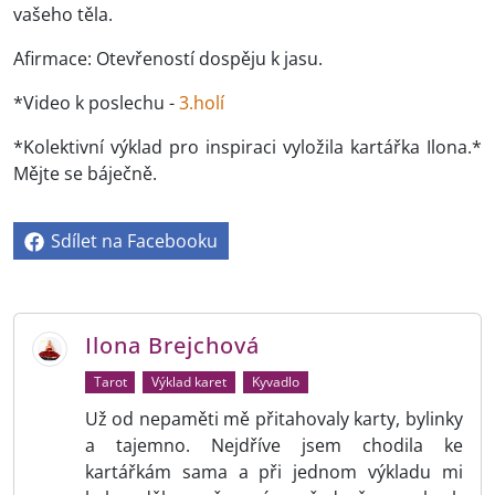
vašeho těla.
Afirmace: Otevřeností dospěju k jasu.
*Video k poslechu -
3.holí
*Kolektivní výklad pro inspiraci vyložila kartářka Ilona.*
Mějte se báječně.
Sdílet na Facebooku
Ilona Brejchová
Tarot
Výklad karet
Kyvadlo
Už od nepaměti mě přitahovaly karty, bylinky
a tajemno. Nejdříve jsem chodila ke
kartářkám sama a při jednom výkladu mi