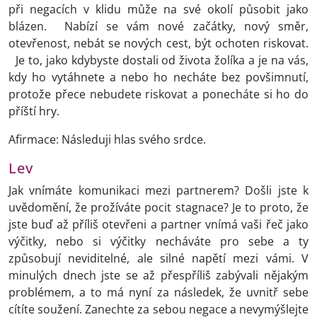
při negacích v klidu může na své okolí působit jako
blázen. Nabízí se vám nové začátky, nový směr,
otevřenost, nebát se nových cest, být ochoten riskovat.
Je to, jako kdybyste dostali od života žolíka a je na vás,
kdy ho vytáhnete a nebo ho necháte bez povšimnutí,
protože přece nebudete riskovat a ponecháte si ho do
příští hry.
Afirmace: Následuji hlas svého srdce.
Lev
Jak vnímáte komunikaci mezi partnerem? Došli jste k
uvědomění, že prožíváte pocit stagnace? Je to proto, že
jste buď až příliš otevřeni a partner vnímá vaši řeč jako
výčitky, nebo si výčitky necháváte pro sebe a ty
způsobují neviditelné, ale silné napětí mezi vámi. V
minulých dnech jste se až přespříliš zabývali nějakým
problémem, a to má nyní za následek, že uvnitř sebe
cítíte soužení. Zanechte za sebou negace a nevymýšlejte