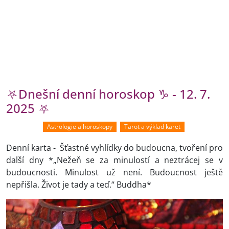
⛧Dnešní denní horoskop ♑ - 12. 7.
2025 ⛧
Astrologie a horoskopy
Tarot a výklad karet
Denní karta - Šťastné vyhlídky do budoucna, tvoření pro
další dny *„Nežeň se za minulostí a neztrácej se v
budoucnosti. Minulost už není. Budoucnost ještě
nepřišla. Život je tady a teď.“ Buddha*