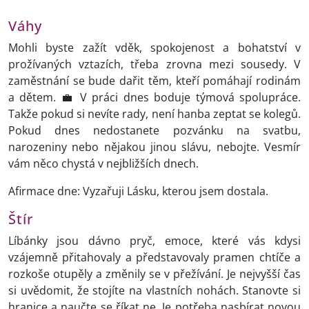
Váhy
Mohli byste zažít vděk, spokojenost a bohatství v
prožívaných vztazích, třeba zrovna mezi sousedy. V
zaměstnání se bude dařit těm, kteří pomáhají rodinám
a dětem. 💼 V práci dnes boduje týmová spolupráce.
Takže pokud si nevíte rady, není hanba zeptat se kolegů.
Pokud dnes nedostanete pozvánku na svatbu,
narozeniny nebo nějakou jinou slávu, nebojte. Vesmír
vám něco chystá v nejbližších dnech.
Afirmace dne: Vyzařuji Lásku, kterou jsem dostala.
Štír
Líbánky jsou dávno pryč, emoce, které vás kdysi
vzájemně přitahovaly a představovaly pramen chtíče a
rozkoše otupěly a změnily se v přežívání. Je nejvyšší čas
si uvědomit, že stojíte na vlastních nohách. Stanovte si
hranice a naučte se říkat ne. Je potřeba nasbírat novou