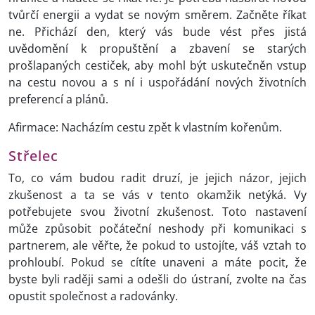
tvůrčí energii a vydat se novým směrem. Začněte říkat
ne. Přichází den, který vás bude vést přes jistá
uvědomění k propuštění a zbavení se starých
prošlapaných cestiček, aby mohl být uskutečněn vstup
na cestu novou a s ní i uspořádání nových životních
preferencí a plánů.
Afirmace: Nacházím cestu zpět k vlastním kořenům.
Střelec
To, co vám budou radit druzí, je jejich názor, jejich
zkušenost a ta se vás v tento okamžik netýká. Vy
potřebujete svou životní zkušenost. Toto nastavení
může způsobit počáteční neshody při komunikaci s
partnerem, ale věřte, že pokud to ustojíte, váš vztah to
prohloubí. Pokud se cítíte unaveni a máte pocit, že
byste byli raději sami a odešli do ústraní, zvolte na čas
opustit společnost a radovánky.