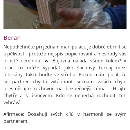
Beran
Nepodlehněte při jednání manipulaci, je dobré obrnit se
trpělivostí, protože nejspíš popichování a neshody vás
prostě neminou. 🔥 Bojovná nálada všude kolem? V
práci to může vypadat jako šachový turnaj mezi
intrikány, takže buďte ve střehu. Pokud máte pocit, že
se partner chystá vytáhnout seznam vašich chyb,
přesměrujte rozhovor na bezpečnější téma.
Hrajte
chytře a s úsměvem. Kdo se nenechá rozhodit, ten
vyhrává.
Afirmace: Dosahuji svých cílů v harmonii se svým
partnerem.