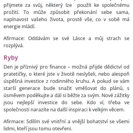
přijmete za svůj, některý lze použít ke společnému
prožití. To může způsobit překonání sebe sama,
napínavost vašeho života, prostě vše, co v sobě má
energie mládí.
Afirmace: Oddávám se své Lásce a můj strach se
rozplývá.
Ryby
Den je příznivý pro finance – možná přijde dědictví od
pratetičky, o které jste v životě neslyšeli, nebo alespoň
úspěšná investice z rodinného kruhu. A pokud se vám
starší generace bude snažit vměšovat do plánů, s
úsměvem poděkujte a dál si běžte za svým. Nové zážitky
jsou nejlepší investice do sebe. Kdo ví, třeba ve
společnosti narazíte na další inspiraci k velkým věcem.
Afirmace: Sdílím své vnitřní a vnější bohatství se všemi
lidmi, kteří jsou tomu otevřeni.