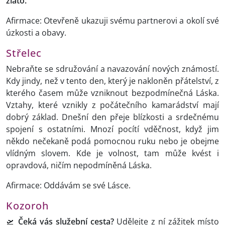
zlato.
Afirmace: Otevřeně ukazuji svému partnerovi a okolí své
úzkosti a obavy.
Střelec
Nebraňte se sdružování a navazování nových známostí.
Kdy jindy, než v tento den, který je nakloněn přátelství, z
kterého časem může vzniknout bezpodmínečná Láska.
Vztahy, které vznikly z počátečního kamarádství mají
dobrý základ. Dnešní den přeje blízkosti a srdečnému
spojení s ostatními. Mnozí pocítí vděčnost, když jim
někdo nečekaně podá pomocnou ruku nebo je obejme
vlídným slovem. Kde je volnost, tam může kvést i
opravdová, ničím nepodmíněná Láska.
Afirmace: Oddávám se své Lásce.
Kozoroh
🛫
Čeká vás služební cesta?
Udělejte z ní zážitek místo