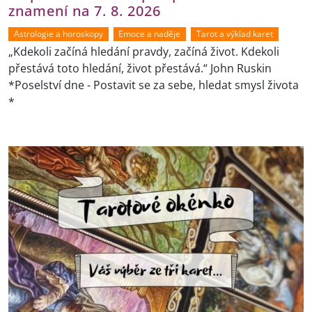
znamení na 7. 8. 2026
Astrologie a horoskopy
Emoce a naděje
Tarot a výklad karet
„Kdekoli začíná hledání pravdy, začíná život. Kdekoli
přestává toto hledání, život přestává.“ John Ruskin
*Poselství dne - Postavit se za sebe, hledat smysl života
*