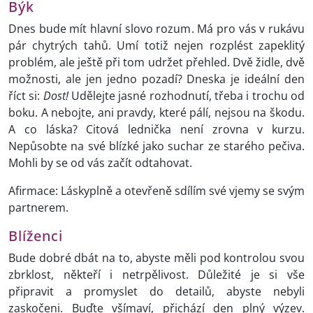
Býk
Dnes bude mít hlavní slovo rozum. Má pro vás v rukávu
pár chytrých tahů. Umí totiž nejen rozplést zapeklitý
problém, ale ještě při tom udržet přehled. Dvě židle, dvě
možnosti, ale jen jedno pozadí? Dneska je ideální den
říct si:
Dost!
Udělejte jasné rozhodnutí, třeba i trochu od
boku. A nebojte, ani pravdy, které pálí, nejsou na škodu.
A co láska? Citová lednička není zrovna v kurzu.
Nepůsobte na své blízké jako suchar ze starého pečiva.
Mohli by se od vás začít odtahovat.
Afirmace: Láskyplně a otevřeně sdílím své vjemy se svým
partnerem.
Blíženci
Bude dobré dbát na to, abyste měli pod kontrolou svou
zbrklost, někteří i netrpělivost. Důležité je si vše
připravit a promyslet do detailů, abyste nebyli
zaskočeni. Buďte všímaví, přichází den plný výzev.