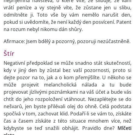
nepříjemná návštěva, o které víte, že slibuje, že vám
vrátí peníze a vy stejně víte, že zůstane jen u slibu,
odmítněte ji. Toto vše by vám nemělo narušit den,
pokud si uvědomíte, že není každý den posvícení. Patent
na rozum nebyl nikomu dán shůry.
Afirmace: Jsem bdělý a pozorný, pozoruji nezúčastněně.
Štír
Negativní předpoklad se může snadno stát skutečností,
kdy v jiný den by zůstal bez vaší pozornosti, proto si
dejte pozor na to, jak a o kom přemýšlíte. U někoho se
může projevit melancholická nálada a tu bude
projevovat jízlivými poznámkami na váš účet a bude vás
chtít do jeho rozpoložení vtáhnout. Nezaplétejte se do
nešvarů, jen byste přilévali olej do ohně. Celá podstata
spočívá v tom, zachovat klid. Podaří-li se vám to, získáte
čas a časem získáte z této situace mnohem více, než
kdybyste se teď snažili obhájit. Pravidlo dne?
Mlčeti