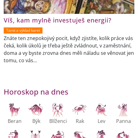
Víš, kam mylně investuješ energii?
Tarot a výklad karet
Znáte ten znepokojivý pocit, když zjistíte, kolik práce vás
čeká, kolik úkolů je třeba ještě zvládnout, v zaměstnání,
doma a vy byste zrovna dnes měli náladu se věnovat jen
tomu, co vás...
Horoskop na dnes
Beran
Býk
Blíženci
Rak
Lev
Panna