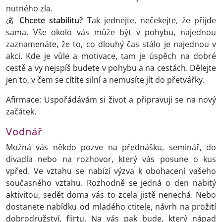
nutného zla.
💰
Chcete stabilitu?
Tak jednejte, nečekejte, že přijde
sama. Vše okolo vás může být v pohybu, najednou
zaznamenáte, že to, co dlouhý čas stálo je najednou v
akci. Kde je vůle a motivace, tam je úspěch na dobré
cestě a vy nejspíš budete v pohybu a na cestách. Dělejte
jen to, v čem se cítíte silní a nemusíte jít do přetvářky.
Afirmace: Uspořádávám si život a připravuji se na nový
začátek.
Vodnář
Možná vás někdo pozve na přednášku, seminář, do
divadla nebo na rozhovor, který vás posune o kus
vpřed. Ve vztahu se nabízí výzva k obohacení vašeho
současného vztahu. Rozhodně se jedná o den nabitý
aktivitou, sedět doma vás to zcela jistě nenechá. Nebo
dostanete nabídku od mladého ctitele, návrh na prožití
dobrodružství, flirtu. Na vás pak bude, který nápad