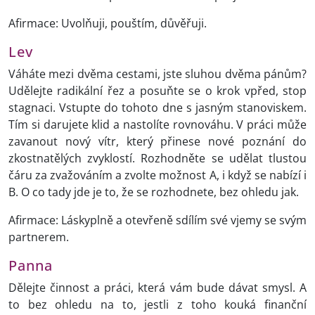
Afirmace: Uvolňuji, pouštím, důvěřuji.
Lev
Váháte mezi dvěma cestami, jste sluhou dvěma pánům?
Udělejte radikální řez a posuňte se o krok vpřed, stop
stagnaci. Vstupte do tohoto dne s jasným stanoviskem.
Tím si darujete klid a nastolíte rovnováhu. V práci může
zavanout nový vítr, který přinese nové poznání do
zkostnatělých zvyklostí. Rozhodněte se udělat tlustou
čáru za zvažováním a zvolte možnost A, i když se nabízí i
B. O co tady jde je to, že se rozhodnete, bez ohledu jak.
Afirmace: Láskyplně a otevřeně sdílím své vjemy se svým
partnerem.
Panna
Dělejte činnost a práci, která vám bude dávat smysl. A
to bez ohledu na to, jestli z toho kouká finanční