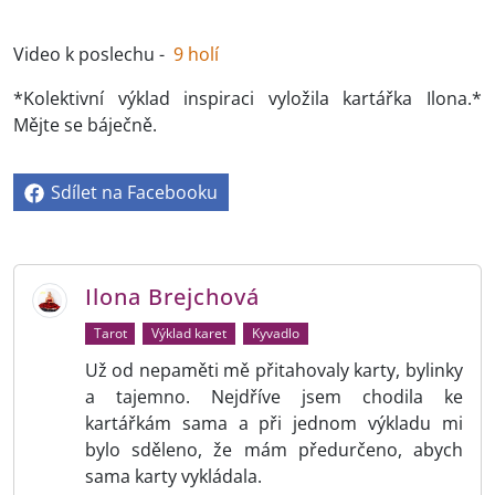
Video k poslechu -
9 holí
*Kolektivní výklad inspiraci vyložila kartářka Ilona.*
Mějte se báječně.
Sdílet na Facebooku
Ilona Brejchová
Tarot
Výklad karet
Kyvadlo
Už od nepaměti mě přitahovaly karty, bylinky
a tajemno. Nejdříve jsem chodila ke
kartářkám sama a při jednom výkladu mi
bylo sděleno, že mám předurčeno, abych
sama karty vykládala.