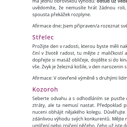
má jednu obrovskou výhodu:
odtud už vede
uvědomíte, že nemusíte hrát žádnou roli, 
spousta překážek rozplyne.
Afirmace dne
:
Jsem připraven/a rozeznat své
Střelec
Prožijte den v radosti, kterou byste měli na
činí v životě radost, tu mějte z maličkostí 
dopřejte si masáž obličeje, dojděte si do ki
vše. Zvyk je železná košile, v den narozenin s
Afirmace: V otevřené výměně s druhými lidm
Kozoroh
Seberte odvahu a s odhodláním se pusťte do
ztráty, ale ta nemusí nastat. Předpoklad 
nuceni obhájit nějakého kolegu. Důvěřujte 
zdánlivou výhodu svých konkurentů. Mějte 
umlčení nebo zničení něčeho, čeho už jste d