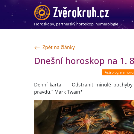
Horoskopy, partnerský horoskop, numerologie
Zpět na články
Dnešní horoskop na 1. 8
Astrologie a hor
Denní karta - Odstranit minulé pochyby 
pravdu.“ Mark Twain*