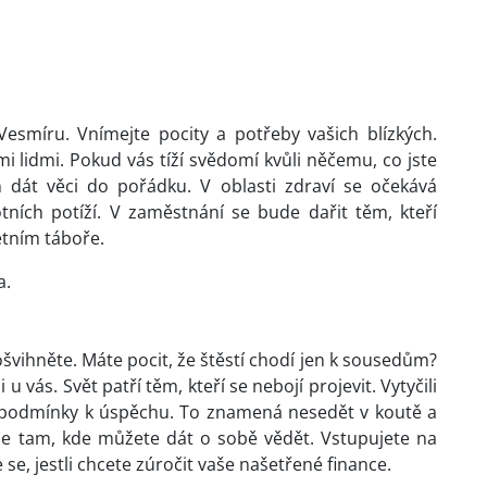
esmíru. Vnímejte pocity a potřeby vašich blízkých.
i lidmi. Pokud vás tíží svědomí kvůli něčemu, co jste
n dát věci do pořádku. V oblasti zdraví se očekává
ních potíží. V zaměstnání se bude dařit těm, kteří
letním táboře.
a.
rošvihněte. Máte pocit, že štěstí chodí jen k sousedům?
 vás. Svět patří těm, kteří se nebojí projevit. Vytyčili
pní podmínky k úspěchu. To znamená nesedět v koutě a
šude tam, kde můžete dát o sobě vědět. Vstupujete na
e se, jestli chcete zúročit vaše našetřené finance.