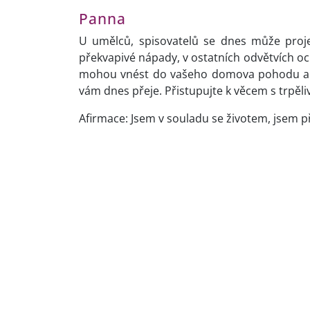
Panna
U umělců, spisovatelů se dnes může proje
překvapivé nápady, v ostatních odvětvích oc
mohou vnést do vašeho domova pohodu a ha
vám dnes přeje. Přistupujte k věcem s trpěliv
Afirmace: Jsem v souladu se životem, jsem p