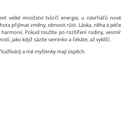
vit velké množství tvůrčí energie, u návrhářů nové
hota přijímat změny, obnovit růst. Láska, něha a péče
rmonii. Pokud toužíte po rozšíření rodiny, vesmír
ostí, jako když sázíte semínko a čekáte, až vyklíčí.
řitažlivá/ý a mé myšlenky mají úspěch.