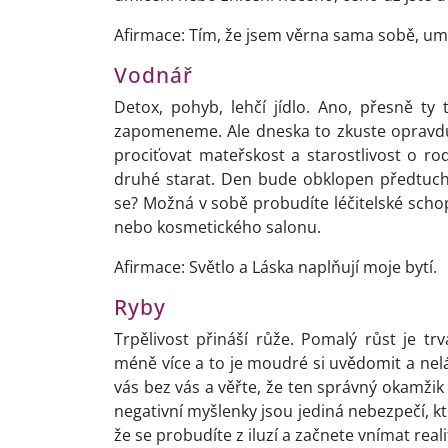
Afirmace: Tím, že jsem věrna sama sobě, umo
Vodnář
Detox, pohyb, lehčí jídlo. Ano, přesně ty 
zapomeneme. Ale dneska to zkuste opravdu.
prociťovat mateřskost a starostlivost o ro
druhé starat. Den bude obklopen předtuch
se? Možná v sobě probudíte léčitelské schop
nebo kosmetického salonu.
Afirmace: Světlo a Láska naplňují moje bytí.
Ryby
Trpělivost přináší růže. Pomalý růst je tr
méně více a to je moudré si uvědomit a nelám
vás bez vás a věřte, že ten správný okamži
negativní myšlenky jsou jediná nebezpečí, kte
že se probudíte z iluzí a začnete vnímat real