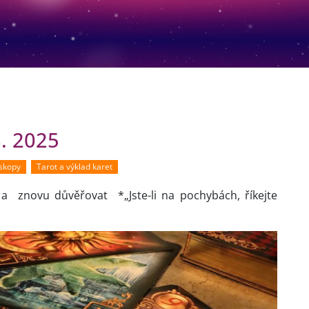
. 2025
oskopy
Tarot a výklad karet
a znovu důvěřovat *„Jste-li na pochybách, říkejte