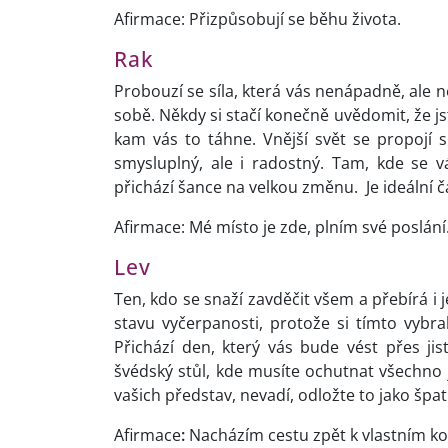
Afirmace: Přizpůsobují se běhu života.
Rak
Probouzí se síla, která vás nenápadně, ale n
sobě. Někdy si stačí konečně uvědomit, že j
kam vás to táhne. Vnější svět se propojí s 
smysluplný, ale i radostný. Tam, kde se v
přichází šance na velkou změnu. Je ideální č
Afirmace: Mé místo je zde, plním své poslání
Lev
Ten, kdo se snaží zavděčit všem a přebírá i 
stavu vyčerpanosti, protože si tímto vybral
Přichází den, který vás bude vést přes ji
švédský stůl, kde musíte ochutnat všechno j
vašich představ, nevadí, odložte to jako šp
Afirmace
:
Nacházím cestu zpět k vlastním k