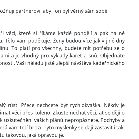
žňuji partnerovi, aby i on byl věrný sám sobě.
tři věci, které si říkáme každé pondělí a pak na ně
 Tělo vám poděkuje. Ženy budou více jak v jiné dny
dinu. To platí pro všechny, budete mít potřebu se o
ami a je vhodný pro výklady karet a snů. Objednáte
nosti. Vaši náladu jistě zlepší návštěva kadeřnického
valý růst. Přece nechcete být rychlokvaška. Někdy je
at věci přes koleno. Zkuste nechat věci, ať se dějí o
k k uskutečnění vašich plánů nepropásnete. Pochyby a
rá vám teď hrozí. Tyto myšlenky se dají zastavit i tak,
itu takovou, jaká opravdu je.