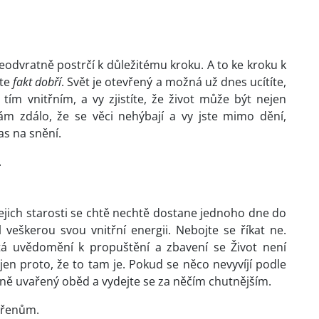
eodvratně postrčí k důležitému kroku. A to ke kroku k
ste
fakt dobří
. Svět je otevřený a možná už dnes ucítíte,
tím vnitřním, a vy zjistíte, že život může být nejen
ám zdálo, že se věci nehýbají a vy jste mimo dění,
as na snění.
.
jejich starosti se chtě nechtě dostane jednoho dne do
 veškerou svou vnitřní energii. Nebojte se říkat ne.
stá uvědomění k propuštění a zbavení se Život není
en proto, že to tam je. Pokud se něco nevyvíjí podle
atně uvařený oběd a vydejte se za něčím chutnějším.
ořenům.