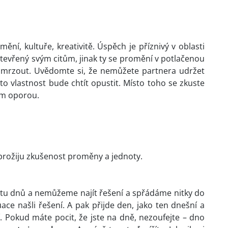
umění, kultuře, kreativitě. Úspěch je příznivý v oblasti
otevřený svým citům, jinak ty se promění v potlačenou
 mrzout. Uvědomte si, že nemůžete partnera udržet
to vlastnost bude chtít opustit. Místo toho se zkuste
jim oporou.
 prožiju zkušenost proměny a jednoty.
stu dnů a nemůžeme najít řešení a spřádáme nitky do
ce našli řešení. A pak přijde den, jako ten dnešní a
í. Pokud máte pocit, že jste na dně, nezoufejte – dno