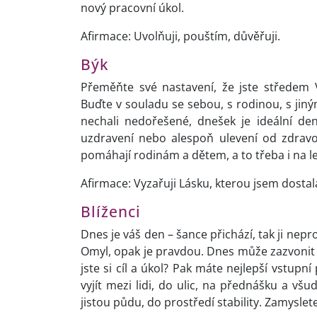
nový pracovní úkol.
Afirmace: Uvolňuji, pouštím, důvěřuji.
Býk
Přeměňte své nastavení, že jste středem V
Buďte v souladu se sebou, s rodinou, s jiným
nechali nedořešené, dnešek je ideální de
uzdravení nebo alespoň ulevení od zdravot
pomáhají rodinám a dětem, a to třeba i na 
Afirmace: Vyzařuji Lásku, kterou jsem dostal
Blíženci
Dnes je váš den – šance přichází, tak ji nep
Omyl, opak je pravdou. Dnes může zazvonit i u
jste si cíl a úkol? Pak máte nejlepší vstu
vyjít mezi lidi, do ulic, na přednášku a v
jistou půdu, do prostředí stability. Zamyslet