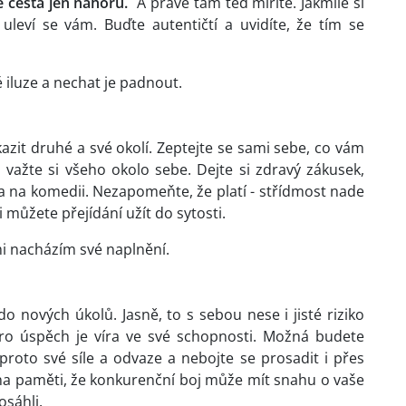
 cesta jen nahoru.
A právě tam teď míříte. Jakmile si
uleví se vám. Buďte autentičtí a uvidíte, že tím se
 iluze a nechat je padnout.
kazit druhé a své okolí. Zeptejte se sami sebe, co vám
a važte si všeho okolo sebe. Dejte si zdravý zákusek,
na na komedii. Nezapomeňte, že platí - střídmost nade
i můžete přejídání užít do sytosti.
i nacházím své naplnění.
 nových úkolů. Jasně, to s sebou nese i jisté riziko
pro úspěch je víra ve své schopnosti. Možná budete
proto své síle a odvaze a nebojte se prosadit i přes
na paměti, že konkurenční boj může mít snahu o vaše
osáhli.