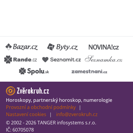
Horoskopy, partnerský horoskop, numerologie
Provozní a obchodní podmínky
Nastavení cookies
info@zverokruh.cz
© 2002 - 2026 TANGER infosystems s.r.o.
IČ: 60705078