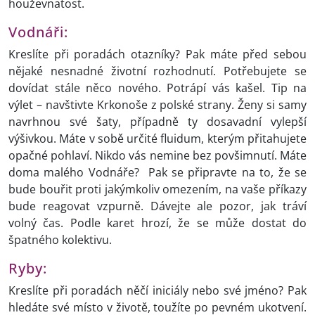
houževnatost.
Vodnáři:
Kreslíte při poradách otazníky? Pak máte před sebou
nějaké nesnadné životní rozhodnutí. Potřebujete se
dovídat stále něco nového. Potrápí vás kašel. Tip na
výlet – navštivte Krkonoše z polské strany. Ženy si samy
navrhnou své šaty, případně ty dosavadní vylepší
výšivkou. Máte v sobě určité fluidum, kterým přitahujete
opačné pohlaví. Nikdo vás nemine bez povšimnutí. Máte
doma malého Vodnáře? Pak se připravte na to, že se
bude bouřit proti jakýmkoliv omezením, na vaše příkazy
bude reagovat vzpurně. Dávejte ale pozor, jak tráví
volný čas. Podle karet hrozí, že se může dostat do
špatného kolektivu.
Ryby:
Kreslíte při poradách něčí iniciály nebo své jméno? Pak
hledáte své místo v životě, toužíte po pevném ukotvení.