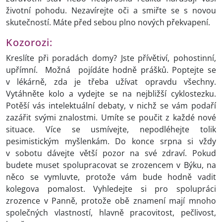
životní pohodu. Nezavírejte oči a smiřte se s novou
skutečností. Máte před sebou plno nových překvapení.
Kozorozi:
Kreslíte při poradách domy? Jste přívětiví, pohostinní,
upřímní. Možná pojídáte hodně prášků. Poptejte se
v lékárně, zda je třeba užívat opravdu všechny.
Vytáhněte kolo a vydejte se na nejbližší cyklostezku.
Potěší vás intelektuální debaty, v nichž se vám podaří
zazářit svými znalostmi. Umíte se poučit z každé nové
situace. Více se usmívejte, nepodléhejte tolik
pesimistickým myšlenkám. Do konce srpna si vždy
v sobotu dávejte větší pozor na své zdraví. Pokud
budete muset spolupracovat se zrozencem v Býku, na
něco se vymluvte, protože vám bude hodně vadit
kolegova pomalost. Vyhledejte si pro spolupráci
zrozence v Panně, protože obě znamení mají mnoho
společných vlastností, hlavně pracovitost, pečlivost,