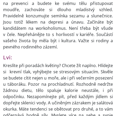
na prevenci a budete ke svému tělu přistupovat
moudře, zachováte si dlouho mladistvý vzhled.
Pravidelně konzumujte semínka sezamu a slunečnice.
Jsou totiž lékem na depresi a únavu. Začínáte být
kandidátem na workoholismus. Není třeba být všude
v čele. Nepřehánějte to s horlivostí v kariéře. Součástí
vašeho života by měla být i kultura. Važte si rodiny a
pevného rodinného zázemí.
Lvi:
Kreslíte při poradách květiny? Chcete žít naplno. Hlídejte
si krevní tlak, vyhýbejte se stresovým situacím. Skvěle
se budete cítit nejen u moře, ale i při večerním posezení
u táboráku. Pozor na prochladnutí. Rozhodně nedržte
žádnou dietu, tělo spaluje kalorie neustále, i při
odpočinku. Nezapomínejte pít, před každým jídlem si
dopřejte sklenici vody. A učiněným zázrakem je salátová
okurka. Máte tendenci se obětovat pro druhé, a to vám
odčerpává hodně síly. Myslete více na sebe a svoje