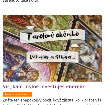
zaseje, to také sklidí.“
Víš, kam mylně investuješ energii?
Tarot a výklad karet
Znáte ten znepokojivý pocit, když zjistíte, kolik práce vás