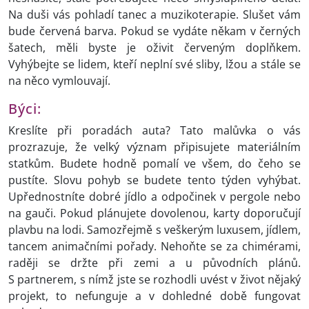
Na duši vás pohladí tanec a muzikoterapie. Slušet vám
bude červená barva. Pokud se vydáte někam v černých
šatech, měli byste je oživit červeným doplňkem.
Vyhýbejte se lidem, kteří neplní své sliby, lžou a stále se
na něco vymlouvají.
Býci:
Kreslíte při poradách auta? Tato malůvka o vás
prozrazuje, že velký význam připisujete materiálním
statkům. Budete hodně pomalí ve všem, do čeho se
pustíte. Slovu pohyb se budete tento týden vyhýbat.
Upřednostníte dobré jídlo a odpočinek v pergole nebo
na gauči. Pokud plánujete dovolenou, karty doporučují
plavbu na lodi. Samozřejmě s veškerým luxusem, jídlem,
tancem animačními pořady. Nehoňte se za chimérami,
raději se držte při zemi a u původních plánů.
S partnerem, s nímž jste se rozhodli uvést v život nějaký
projekt, to nefunguje a v dohledné době fungovat