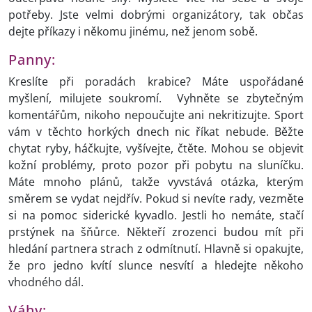
potřeby. Jste velmi dobrými organizátory, tak občas
dejte příkazy i někomu jinému, než jenom sobě.
Panny:
Kreslíte při poradách krabice? Máte uspořádané
myšlení, milujete soukromí. Vyhněte se zbytečným
komentářům, nikoho nepoučujte ani nekritizujte. Sport
vám v těchto horkých dnech nic říkat nebude. Běžte
chytat ryby, háčkujte, vyšívejte, čtěte. Mohou se objevit
kožní problémy, proto pozor při pobytu na sluníčku.
Máte mnoho plánů, takže vyvstává otázka, kterým
směrem se vydat nejdřív. Pokud si nevíte rady, vezměte
si na pomoc siderické kyvadlo. Jestli ho nemáte, stačí
prstýnek na šňůrce. Někteří zrozenci budou mít při
hledání partnera strach z odmítnutí. Hlavně si opakujte,
že pro jedno kvítí slunce nesvítí a hledejte někoho
vhodného dál.
Váhy: