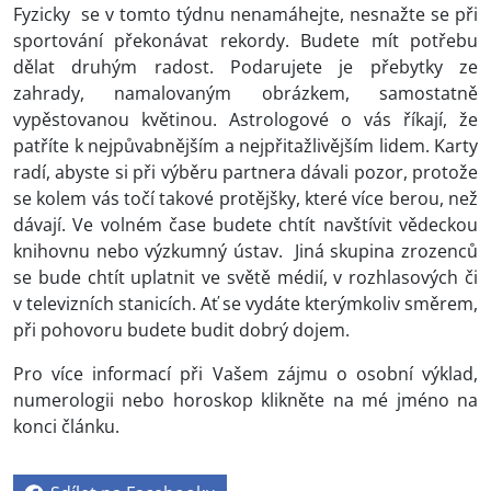
Fyzicky se v tomto týdnu nenamáhejte, nesnažte se při
sportování překonávat rekordy. Budete mít potřebu
dělat druhým radost. Podarujete je přebytky ze
zahrady, namalovaným obrázkem, samostatně
vypěstovanou květinou. Astrologové o vás říkají, že
patříte k nejpůvabnějším a nejpřitažlivějším lidem. Karty
radí, abyste si při výběru partnera dávali pozor, protože
se kolem vás točí takové protějšky, které více berou, než
dávají. Ve volném čase budete chtít navštívit vědeckou
knihovnu nebo výzkumný ústav. Jiná skupina zrozenců
se bude chtít uplatnit ve světě médií, v rozhlasových či
v televizních stanicích. Ať se vydáte kterýmkoliv směrem,
při pohovoru budete budit dobrý dojem.
Pro více informací při Vašem zájmu o osobní výklad,
numerologii nebo horoskop klikněte na mé jméno na
konci článku.