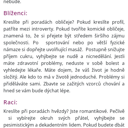
nebude.
Blíženci:
Kreslíte při poradách obličeje? Pokud kreslíte profil,
patříte mezi introverty. Pokud tvoříte komické obličeje,
znamená to, že si přejete být středem širšího zájmu
společnosti. Po sportování nebo po větší fyzické
námaze si dopřejte uvolňující masáž. Postupně snižujte
příjem cukru, vyhýbejte se nudě a nicnedělání. Jestli
máte zdravotní problémy, neduste v sobě bolest a
vyhledejte lékaře. Máte dojem, že váš život je hodně
složitý. Ale kdo to má v životě jednoduché. Problémy si
přiděláváte sami. Zbavte se zažitých vzorců chování a
hned se vám bude dýchat lépe.
Raci:
Kreslíte při poradách hvězdy? Jste romantikové. Pečlivě
si vybírejte okruh svých přátel, vyhýbejte se
pesimistickým a dekadentním lidem. Pokud budete dbát