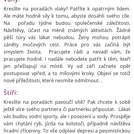
Kreslíte na poradách vlaky? Patříte k opatrným lidem.
Ale máte hodně síly k tomu, abyste dosáhli svého cíle.
Na pořadu týdne budou společenské záležitosti.
Návštěvy, účast na méně známých aktivitách. Žádné
pěší túry vás lákat nebudou. Ženy mohou potrápit
záněty močových cest. Práce pro vás začíná být
smyslem života. Pracujete rádi a nevadí vám, že
pracujete hodně. I nadále nebudete patřit k těm, kteří
jen přešlapují na místě. Vy od září začnete opět
postupovat vpřed, a to mílovými kroky. Objeví se totiž
nové příležitosti, které nesmíte odmítnout. .
Štíři:
Kreslíte na poradách pavoučí sítě? Pak chcete k sobě
ještě více svého partnera či partnerku připoutat. Lákat
vás budou vodní sporty, ale i posezení u vody. Prospěje
vám chytání ryb, jízda na kolotoči, případně návštěva
hradní zříceniny. To vše odplaví depresi a pesimistickou