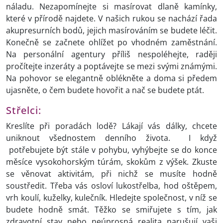
náladu. Nezapomínejte si masírovat dlaně kamínky,
které v přírodě najdete. V našich rukou se nachází řada
akupresurních bodů, jejich masírováním se budete léčit.
Konečně se začnete ohlížet po vhodném zaměstnání.
Na personální agentury příliš nespoléhejte, raději
pročítejte inzeráty a poptávejte se mezi svými známými.
Na pohovor se elegantně oblékněte a doma si předem
ujasněte, o čem budete hovořit a nač se budete ptát.
Střelci:
Kreslíte při poradách lodě? Lákají vás dálky, chcete
uniknout všednostem denního života. I když
potřebujete být stále v pohybu, vyhýbejte se do konce
měsíce vysokohorským túrám, skokům z výšek. Zkuste
se věnovat aktivitám, při nichž se musíte hodně
soustředit. Třeba vás osloví lukostřelba, hod oštěpem,
vrh koulí, kuželky, kulečník. Hledejte společnost, v níž se
budete hodně smát. Těžko se smiřujete s tím, jak
zdravotní stav nebo neúprosná realita narušují vaši