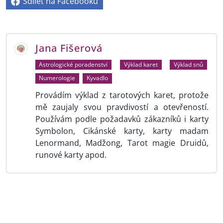
Sdílet na Facebooku
Jana Fišerová
Astrologické poradenství
Výklad karet
Výklad snů
Numerologie
Kyvadlo
Provádím výklad z tarotových karet, protože
mě zaujaly svou pravdivostí a otevřeností.
Používám podle požadavků zákazníků i karty
Symbolon, Cikánské karty, karty madam
Lenormand, Madžong, Tarot magie Druidů,
runové karty apod.