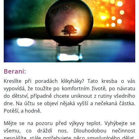
Berani:
Kreslíte při poradách klikyháky? Tato kresba o vás
vypovídá, že toužíte po komfortním životě, po návratu
do dětství, případně chcete uniknout z rutiny všedního
dne. Na účtu se objeví nějaká vyšší a nečekaná částka.
Potěší, a hodně.
Mějte se na pozoru před výkyvy teplot. Vyhýbejte se
všemu, co dráždí nos. Dlouhodobou nečinnost
nesnášíte, stále potřebujete něco smysluplného dělat.