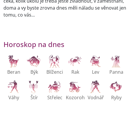
čeká, kolik úkolů je třeba ještě zvládnout, v zaměstnání,
doma a vy byste zrovna dnes měli náladu se věnovat jen
tomu, co vás...
Horoskop na dnes
Beran
Býk
Blíženci
Rak
Lev
Panna
Váhy
Štír
Střelec
Kozoroh
Vodnář
Ryby