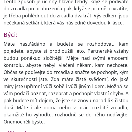
Tento způsob je účinný hlavně tehdy, když se podíváte
do zrcadla po probuzení a pak, když se pro něco vrátíte,
je třeba pohlédnout do zrcadla dvakrát. Výsledkem jsou
nečekaná setkání, která vás následně dovedou k lásce.
Býci:
Máte nastřádáno a budete se rozhodovat, kam
pojedete, abyste si prodloužili léto. Partnerské vztahy
budou poněkud složitější. Mějte nad svými emocemi
kontrolu, abyste nebyli vláčeni někam, kam nechcete.
Občas se podívejte do zrcadla a snažte se pochopit, kým
ve skutečnosti jste. Zda máte čisté svědomí, do jaké
míry jste upřímní vůči sobě i vůči jiným lidem. Možná se
vám podaří poznat, rozebrat a pochopit vlastní chyby. A
pak budete mít dojem, že jste se znovu narodili s čistou
duší. Máte-li ale doma nebo v práci rozbité zrcadlo,
okamžitě ho vyhoďte, rozhodně se do něho nedívejte.
Onemocněli byste.