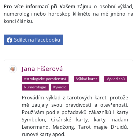
Pro více informací při Vašem zájmu
o osobní výklad,
numerologii nebo horoskop klikněte na mé jméno na
konci článku.
Sdílet na Facebooku
Jana Fišerová
Astrologické poradenství
Výklad karet
Výklad snů
Numerologie
Kyvadlo
Provádím výklad z tarotových karet, protože
mě zaujaly svou pravdivostí a otevřeností.
Používám podle požadavků zákazníků i karty
Symbolon, Cikánské karty, karty madam
Lenormand, Madžong, Tarot magie Druidů,
runové karty apod.