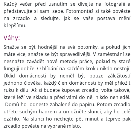
Každý večer před usnutím se dívejte na fotografii a
představujte si sami sebe. Fotomontáž si také pověste
na zrcadlo a sledujte, jak se vaše postava mění
k lepšímu.
Váhy:
Snažte se být hodnější na své potomky, a pokud jich
máte více, snažte se být spravedlivější. V zaměstnání se
nesnažte zavádět nové metody práce, pokud ty staré
fungují dobře. O hlídání na každém kroku nikdo nestojí.
Úklid domácnosti by neměl být pouze záležitostí
jednoho člověka, každý člen domácnosti by měl přiložit
ruku k dílu. Až si budete kupovat zrcadlo, volte takové,
které leží ve skladu a před vámi do něj nikdo nehleděl.
Domů ho odneste zabalené do papíru. Potom zrcadlo
utřete suchým hadrem a umožněte slunci, aby ho celé
ozářilo. Na slunci ho nechejte pět minut a teprve pak
zrcadlo pověste na vybrané místo.