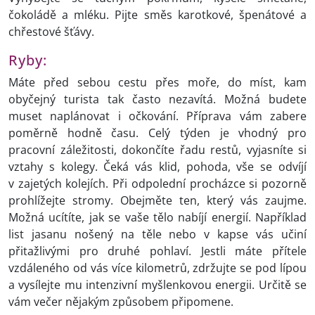
čokoládě a mléku. Pijte směs karotkové, špenátové a
chřestové šťávy.
Ryby:
Máte před sebou cestu přes moře, do míst, kam
obyčejný turista tak často nezavítá. Možná budete
muset naplánovat i očkování. Příprava vám zabere
poměrně hodně času. Celý týden je vhodný pro
pracovní záležitosti, dokončíte řadu restů, vyjasníte si
vztahy s kolegy. Čeká vás klid, pohoda, vše se odvíjí
v zajetých kolejích. Při odpolední procházce si pozorně
prohlížejte stromy. Obejměte ten, který vás zaujme.
Možná ucítíte, jak se vaše tělo nabíjí energií. Například
list jasanu nošený na těle nebo v kapse vás učiní
přitažlivými pro druhé pohlaví. Jestli máte přítele
vzdáleného od vás více kilometrů, zdržujte se pod lípou
a vysílejte mu intenzivní myšlenkovou energii. Určitě se
vám večer nějakým způsobem připomene.