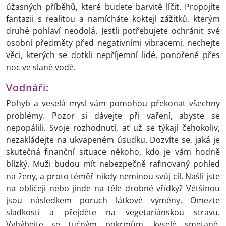
úžasných příběhů, které budete barvitě líčit. Propojíte
fantazii s realitou a namícháte koktejl zážitků, kterým
druhé pohlaví neodolá. Jestli potřebujete ochránit své
osobní předměty před negativními vibracemi, nechejte
věci, kterých se dotkli nepříjemní lidé, ponořené přes
noc ve slané vodě.
Vodnáři:
Pohyb a veselá mysl vám pomohou překonat všechny
problémy. Pozor si dávejte při vaření, abyste se
nepopálili. Svoje rozhodnutí, ať už se týkají čehokoliv,
nezakládejte na ukvapeném úsudku. Dozvíte se, jaká je
skutečná finanční situace někoho, kdo je vám hodně
blízký. Muži budou mít nebezpečně rafinovaný pohled
na ženy, a proto téměř nikdy neminou svůj cíl. Našli jste
na obličeji nebo jinde na těle drobné vřídky? Většinou
jsou následkem poruch látkové výměny. Omezte
sladkosti a přejděte na vegetariánskou stravu.
Vyhýbejte se tučným pokrmům, kyselé smetaně,