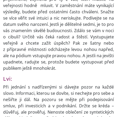
veřejnosti hodně mluvit. V zaměstnání máte vynikající
výsledky, budete před ostatními často chváleni. Snažte
se více věřit své intuici a nic neriskujte. Podívejte se na
datum svého narození. Jestli je dělitelné sedmi, je to pro
vás znamením skvělé budoucnosti. Zdálo se vám v noci
o cibuli? Určitě vás čeká radost a štěstí. Vystupujete
veřejně a chcete zažít úspěch? Pak ze šatny nebo
z přípravné místnosti odcházejte levou nohou napřed,
ale na pódium vstupujte pravou nohou. A jestli na jevišti
upadnete, radujte se, protože budete vystupovat před
publikem ještě mnohokrát.
Lvi:
Při jednání s nadřízenými si dávejte pozor na každé
slovo. Informaci, kterou se dovíte, si nechejte pro sebe a
nešiřte ji dál. Na pozoru se mějte při podepisování
smluv, při investicích a v podnikání. Držte se kréda –
důvěřuj, ale prověřuj. Nenoste oblečení ze syntetických