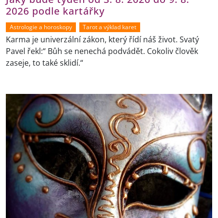
2026 podle kartářky
Astrologie a horoskopy
Tarot a výklad karet
Karma je univerzální zákon, který řídí náš život. Svatý
Pavel řekl:“ Bůh se nenechá podvádět. Cokoliv člověk
zaseje, to také sklidí.“