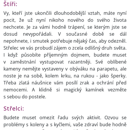
Štíři:
Vy, kteří jste ukončili dlouhodobější vztah, máte nyní
pocit, že už nyní nikoho nového do svého života
nechcete. Je za vámi hodně trápení, se kterým jste se
dosud nevypořádali. V současné době se dál
nepohnete, i smutek potřebuje nějaký čas, aby odezněl.
Střelec ve vás probudí zájem o zcela odlišný druh světa.
I když působíte příjemným dojmem, budete muset
v zaměstnání vystupovat razantněji. Své oblíbené
kameny nemějte vystaveny v obýváku na parapetu, ale
noste je na sobě, kolem krku, na rukou - jako šperky.
Třeba zlatá náušnice vám posílí zrak a ochrání před
nemocemi. A klidně si magický kamínek vezměte
s sebou do postele.
Střelci:
Budete muset omezit řadu svých aktivit. Ozvou se
problémy s koleny a s kyčlemi, vaše zdraví bude hodně