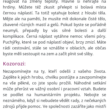
reagovat na změny teploty. Hlavně si nehrajte na
hrdiny. Můžete též zkusit přelepit si bolavá místa
černou náplastí. Ta totiž vytahuje bolest z hloubi těla.
Mějte ale na paměti, že musíte mít dokonale čisté tělo,
zbavené různých mastí a gelů. Pokud byste se pořádně
neumyli, přepadly by vás silné bolesti a další
komplikace. Černá náplast vytáhne nemoc všemi póry.
Puchýřky, které se pod náplastí objeví, brzy zmizí. Máte
rádi cestování, stále se vznášíte v oblacích, ale občas
byste měli sestoupit na zem a začít plnit své sliby.
Kozorozi:
Nezapomínejte na ty, kteří odešli z vašeho života.
Zajděte k jejich hrobu, chvilku postůjte a zavzpomínejte
na vše pěkné, co jste spolu prožili. Náhodné setkání
může přerůst ve vážný osobní i pracovní vztah. Budete
se podílet na humanitárním projektu. Nebojte se
neznámého, když si nebudete vědět rady, z nečekaných
zdrojů přijde pomoc. Ve společnosti zazáříte jako mistři