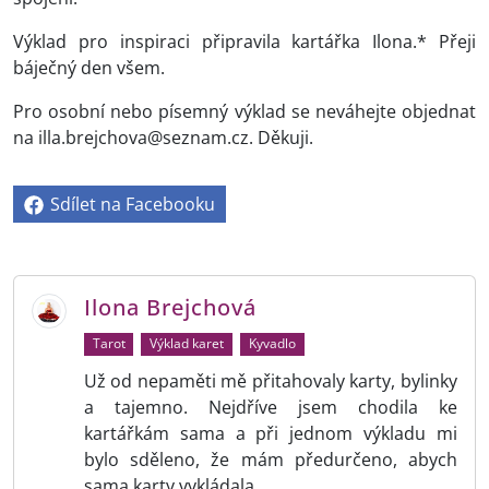
Výklad pro inspiraci připravila kartářka Ilona.* Přeji
báječný den všem.
Pro osobní nebo písemný výklad se neváhejte objednat
na illa.brejchova@seznam.cz. Děkuji.
Sdílet na Facebooku
Ilona Brejchová
Tarot
Výklad karet
Kyvadlo
Už od nepaměti mě přitahovaly karty, bylinky
a tajemno. Nejdříve jsem chodila ke
kartářkám sama a při jednom výkladu mi
bylo sděleno, že mám předurčeno, abych
sama karty vykládala.