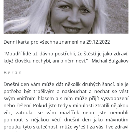
Denní karta pro všechna znamení na 29.12.2022
"Moudří lidé už dávno postřehli, že štěstí je jako zdraví:
když člověku nechybí, ani o něm neví." - Michail Bulgakov
B e r a n
Dnešní den vám může dát několik druhých šancí, ale je
potřeba být trpělivým a naslouchat a nechat se vést
svým vnitřním hlasem a s ním může přijít vysvobození
nebo řešení. Pokud jste tedy v minulosti ztratili nějakou
věc, zatoulal se vám mazlíček nebo jste nemohli
pohnout s nějakou věcí, dnešní den jako mávnutím
proutku tyto skutečnosti může vyřešit za vás. I ve zdraví