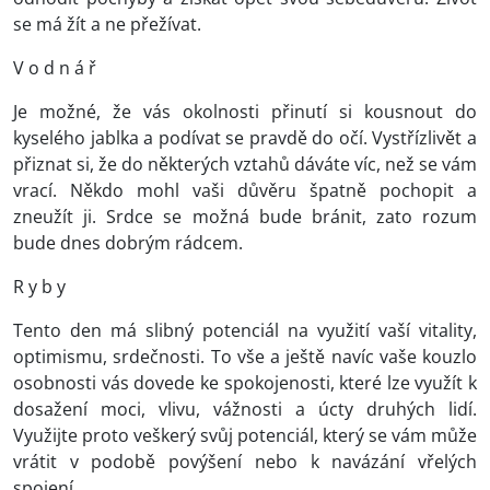
se má žít a ne přežívat.
V o d n á ř
Je možné, že vás okolnosti přinutí si kousnout do
kyselého jablka a podívat se pravdě do očí. Vystřízlivět a
přiznat si, že do některých vztahů dáváte víc, než se vám
vrací. Někdo mohl vaši důvěru špatně pochopit a
zneužít ji. Srdce se možná bude bránit, zato rozum
bude dnes dobrým rádcem.
R y b y
Tento den má slibný potenciál na využití vaší vitality,
optimismu, srdečnosti. To vše a ještě navíc vaše kouzlo
osobnosti vás dovede ke spokojenosti, které lze využít k
dosažení moci, vlivu, vážnosti a úcty druhých lidí.
Využijte proto veškerý svůj potenciál, který se vám může
vrátit v podobě povýšení nebo k navázání vřelých
spojení.