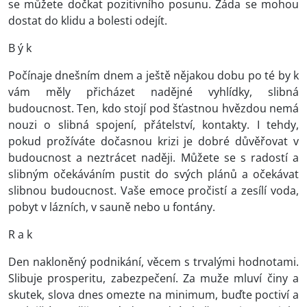
se můžete dočkat pozitivního posunu. Záda se mohou
dostat do klidu a bolesti odejít.
B ý k
Počínaje dnešním dnem a ještě nějakou dobu po té by k
vám měly přicházet nadějné vyhlídky, slibná
budoucnost. Ten, kdo stojí pod šťastnou hvězdou nemá
nouzi o slibná spojení, přátelství, kontakty. I tehdy,
pokud prožíváte dočasnou krizi je dobré důvěřovat v
budoucnost a neztrácet naději. Můžete se s radostí a
slibným očekáváním pustit do svých plánů a očekávat
slibnou budoucnost. Vaše emoce pročistí a zesílí voda,
pobyt v lázních, v sauně nebo u fontány.
R a k
Den nakloněný podnikání, věcem s trvalými hodnotami.
Slibuje prosperitu, zabezpečení. Za muže mluví činy a
skutek, slova dnes omezte na minimum, buďte poctiví a