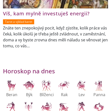
Víš, kam mylně investuješ energii?
Tarot a výklad karet
Znáte ten znepokojivý pocit, když zjistíte, kolik práce vás
čeká, kolik úkolů je třeba ještě zvládnout, v zaměstnání,
doma a vy byste zrovna dnes měli náladu se věnovat jen
tomu, co vás...
Horoskop na dnes
Beran
Býk
Blíženci
Rak
Lev
Panna