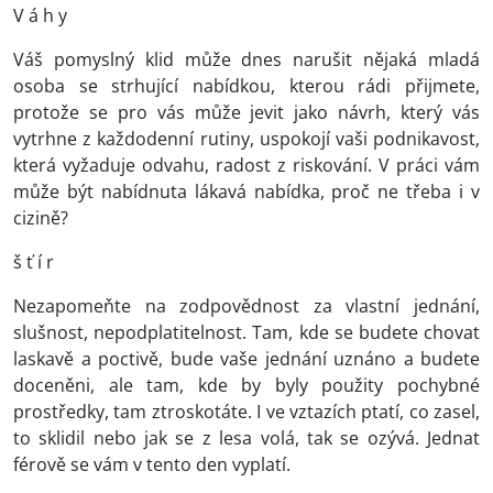
V á h y
Váš pomyslný klid může dnes narušit nějaká mladá
osoba se strhující nabídkou, kterou rádi přijmete,
protože se pro vás může jevit jako návrh, který vás
vytrhne z každodenní rutiny, uspokojí vaši podnikavost,
která vyžaduje odvahu, radost z riskování. V práci vám
může být nabídnuta lákavá nabídka, proč ne třeba i v
cizině?
š ť í r
Nezapomeňte na zodpovědnost za vlastní jednání,
slušnost, nepodplatitelnost. Tam, kde se budete chovat
laskavě a poctivě, bude vaše jednání uznáno a budete
doceněni, ale tam, kde by byly použity pochybné
prostředky, tam ztroskotáte. I ve vztazích ptatí, co zasel,
to sklidil nebo jak se z lesa volá, tak se ozývá. Jednat
férově se vám v tento den vyplatí.