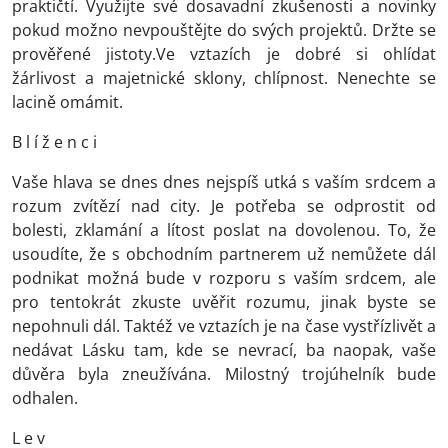
praktičtí. Využijte své dosavadní zkušenosti a novinky
pokud možno nevpouštějte do svých projektů. Držte se
prověřené jistoty.Ve vztazích je dobré si ohlídat
žárlivost a majetnické sklony, chlípnost. Nenechte se
lacině omámit.
B l í ž e n c i
Vaše hlava se dnes dnes nejspíš utká s vaším srdcem a
rozum zvítězí nad city. Je potřeba se odprostit od
bolesti, zklamání a lítost poslat na dovolenou. To, že
usoudíte, že s obchodním partnerem už nemůžete dál
podnikat možná bude v rozporu s vaším srdcem, ale
pro tentokrát zkuste uvěřit rozumu, jinak byste se
nepohnuli dál. Taktéž ve vztazích je na čase vystřízlivět a
nedávat Lásku tam, kde se nevrací, ba naopak, vaše
důvěra byla zneužívána. Milostný trojúhelník bude
odhalen.
L e v