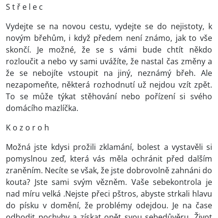
S t ř e l e c
Vydejte se na novou cestu, vydejte se do nejistoty, k
novým břehům, i když předem není známo, jak to vše
skončí. Je možné, že se s vámi bude chtít někdo
rozloučit a nebo vy sami uvážíte, že nastal čas změny a
že se nebojíte vstoupit na jiný, neznámý břeh. Ale
nezapomeňte, některá rozhodnutí už nejdou vzít zpět.
To se může týkat stěhování nebo pořízení si svého
domácího mazlíčka.
K o z o r o h
Možná jste kdysi prožili zklamání, bolest a vystavěli si
pomyslnou zeď, která vás měla ochránit před dalším
zraněním. Necíte se však, že jste dobrovolně zahnáni do
kouta? Jste sami svým vězněm. Vaše sebekontrola je
nad míru velká .Nejste přeci pštros, abyste strkali hlavu
do písku v domění, že problémy odejdou. Je na čase
odhodit pochyby a získat opět svou sebedůvěru. Život