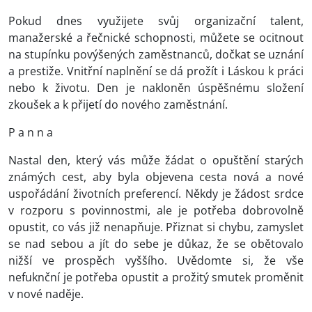
Pokud dnes využijete svůj organizační talent,
manažerské a řečnické schopnosti, můžete se ocitnout
na stupínku povýšených zaměstnanců, dočkat se uznání
a prestiže. Vnitřní naplnění se dá prožít i Láskou k práci
nebo k životu. Den je nakloněn úspěšnému složení
zkoušek a k přijetí do nového zaměstnání.
P a n n a
Nastal den, který vás může žádat o opuštění starých
známých cest, aby byla objevena cesta nová a nové
uspořádání životních preferencí. Někdy je žádost srdce
v rozporu s povinnostmi, ale je potřeba dobrovolně
opustit, co vás již nenapňuje. Přiznat si chybu, zamyslet
se nad sebou a jít do sebe je důkaz, že se obětovalo
nižší ve prospěch vyššího. Uvědomte si, že vše
nefuknční je potřeba opustit a prožitý smutek proměnit
v nové naděje.