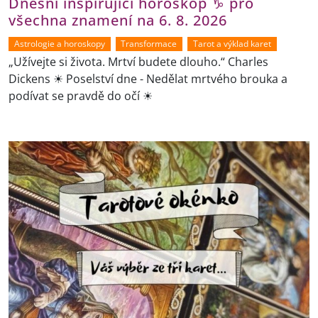
Dnešní inspirující horoskop ♑ pro
všechna znamení na 6. 8. 2026
Astrologie a horoskopy
Transformace
Tarot a výklad karet
„Užívejte si života. Mrtví budete dlouho.“ Charles
Dickens ☀ Poselství dne - Nedělat mrtvého brouka a
podívat se pravdě do očí ☀