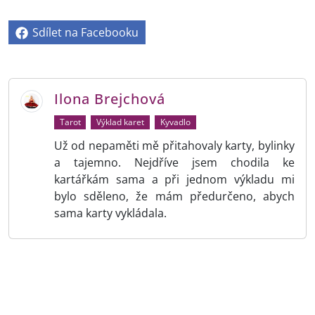
Sdílet na Facebooku
Ilona Brejchová
Tarot
Výklad karet
Kyvadlo
Už od nepaměti mě přitahovaly karty, bylinky
a tajemno. Nejdříve jsem chodila ke
kartářkám sama a při jednom výkladu mi
bylo sděleno, že mám předurčeno, abych
sama karty vykládala.