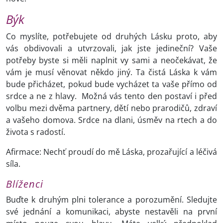
Býk
Co myslíte, potřebujete od druhých Lásku proto, aby
vás obdivovali a utvrzovali, jak jste jedineční? Vaše
potřeby byste si měli naplnit vy sami a neočekávat, že
vám je musí věnovat někdo jiný. Ta čistá Láska k vám
bude přicházet, pokud bude vycházet ta vaše přímo od
srdce a ne z hlavy. Možná vás tento den postaví i před
volbu mezi dvěma partnery, dětí nebo prarodičů, zdraví
a vašeho domova. Srdce na dlani, úsměv na rtech a do
života s radostí.
Afirmace: Nechť proudí do mě Láska, prozařující a léčivá
síla.
Blíženci
Buďte k druhým plni tolerance a porozumění. Sledujte
své jednání a komunikaci, abyste nestavěli na první