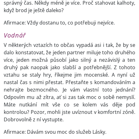
správný čas. Někdy méně je více. Proč stahovat kalhoty,
když brod je ještě daleko?
Afirmace: Vždy dostanu to, co potřebuji nejvíce.
Vodnář
V některých vztazích to občas vypadá asi i tak, že by se
dalo konstatovat, že jeden partner miluje toho druhého
více, jeden možná působí jako silný a nezávislý a ten
druhý pak naopak jako slabší a potřebnější. Z tohoto
vztahu se staly hry, říkejme jim mocenské. A nyní už
nastal čas s nimi přestat. Přestaňte s komandováním a
nehrajte bezmocného. Je vám vlastní toto jednání?
Odpovím mu až zítra, ať si zas tak moc o sobě nemyslí.
Máte nutkání mít vše co se kolem vás děje pod
kontrolou? Pozor, mohli jste uvíznout v komfortní zóně.
Dobrovolně z ní vystupte.
Afirmace: Dávám svou moc do služeb Lásky.