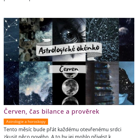
Červen, čas bilance a prověrek
Astrologie a horoskopy
Tento měsíc bude přát každému otevřenému srdci
zkusit něco nového. A to by jej mohlo přivést k