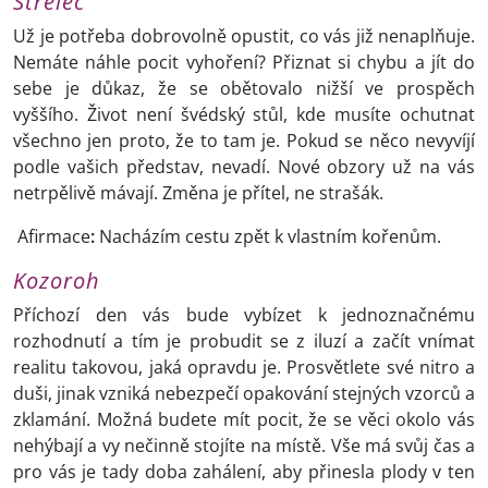
Střelec
Už je potřeba dobrovolně opustit, co vás již nenaplňuje.
Nemáte náhle pocit vyhoření? Přiznat si chybu a jít do
sebe je důkaz, že se obětovalo nižší ve prospěch
vyššího. Život není švédský stůl, kde musíte ochutnat
všechno jen proto, že to tam je. Pokud se něco nevyvíjí
podle vašich představ, nevadí. Nové obzory už na vás
netrpělivě mávají. Změna je přítel, ne strašák.
Afirmace
:
Nacházím cestu zpět k vlastním kořenům.
Kozoroh
Příchozí den vás bude vybízet k jednoznačnému
rozhodnutí a tím je probudit se z iluzí a začít vnímat
realitu takovou, jaká opravdu je. Prosvětlete své nitro a
duši, jinak vzniká nebezpečí opakování stejných vzorců a
zklamání. Možná budete mít pocit, že se věci okolo vás
nehýbají a vy nečinně stojíte na místě. Vše má svůj čas a
pro vás je tady doba zahálení, aby přinesla plody v ten