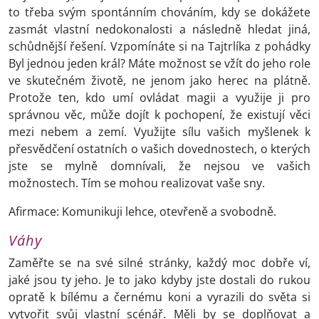
to třeba svým spontánním chováním, kdy se dokážete
zasmát vlastní nedokonalosti a následně hledat jiná,
schůdnější řešení. Vzpomínáte si na Tajtrlíka z pohádky
Byl jednou jeden král? Máte možnost se vžít do jeho role
ve skutečném životě, ne jenom jako herec na plátně.
Protože ten, kdo umí ovládat magii a využije ji pro
správnou věc, může dojít k pochopení, že existují věci
mezi nebem a zemí. Využijte sílu vašich myšlenek k
přesvědčení ostatních o vašich dovednostech, o kterých
jste se mylně domnívali, že nejsou ve vašich
možnostech. Tím se mohou realizovat vaše sny.
Afirmace: Komunikuji lehce, otevřeně a svobodně.
Váhy
Zaměřte se na své silné stránky, každý moc dobře ví,
jaké jsou ty jeho. Je to jako kdyby jste dostali do rukou
opratě k bílému a černému koni a vyrazili do světa si
vytvořit svůj vlastní scénář. Měli by se doplňovat a