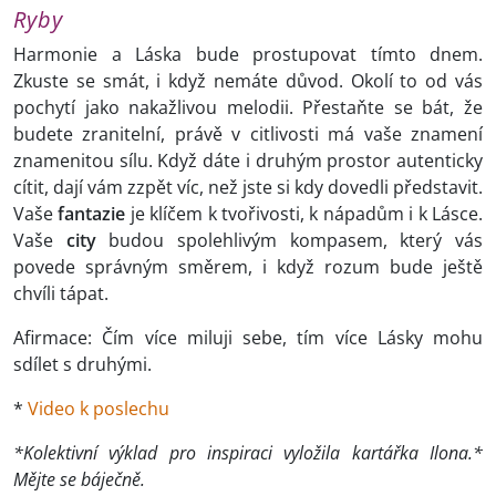
Ryby
Harmonie a Láska bude prostupovat tímto dnem.
Zkuste se smát, i když nemáte důvod. Okolí to od vás
pochytí jako nakažlivou melodii. Přestaňte se bát, že
budete zranitelní, právě v citlivosti má vaše znamení
znamenitou sílu. Když dáte i druhým prostor autenticky
cítit, dají vám zzpět víc, než jste si kdy dovedli představit.
Vaše
fantazie
je klíčem k tvořivosti, k nápadům i k Lásce.
Vaše
city
budou spolehlivým kompasem, který vás
povede správným směrem, i když rozum bude ještě
chvíli tápat.
Afirmace: Čím více miluji sebe, tím více Lásky mohu
sdílet s druhými.
*
Video k poslechu
*Kolektivní výklad pro inspiraci vyložila kartářka Ilona.*
Mějte se báječně.