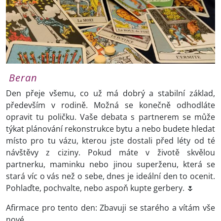
Beran
Den přeje všemu, co už má dobrý a stabilní základ,
především v rodině. Možná se konečně odhodláte
opravit tu poličku. Vaše debata s partnerem se může
týkat plánování rekonstrukce bytu a nebo budete hledat
místo pro tu vázu, kterou jste dostali před léty od té
návštěvy z ciziny. Pokud
máte v životě skvělou
partnerku, maminku nebo jinou superženu, která se
stará víc o vás než o sebe, dnes je ideální den to ocenit.
Pohlaďte, pochvalte, nebo aspoň kupte gerbery. 🌷
Afirmace pro tento den: Zbavuji se starého a vítám vše
nové.