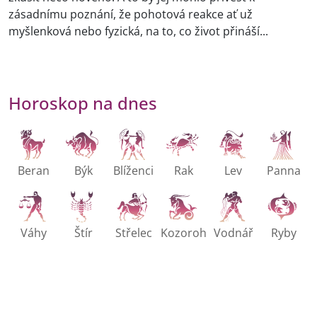
zásadnímu poznání, že pohotová reakce ať už
myšlenková nebo fyzická, na to, co život přináší...
Horoskop na dnes
Beran
Býk
Blíženci
Rak
Lev
Panna
Váhy
Štír
Střelec
Kozoroh
Vodnář
Ryby