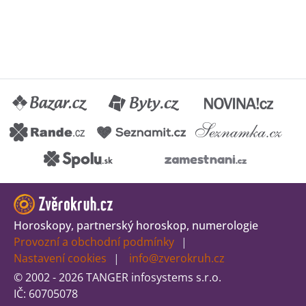
Horoskopy, partnerský horoskop, numerologie
Provozní a obchodní podmínky
Nastavení cookies
info@zverokruh.cz
© 2002 - 2026 TANGER infosystems s.r.o.
IČ: 60705078