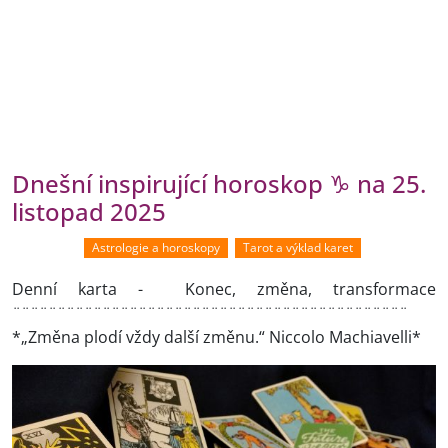
Dnešní inspirující horoskop ♑ na 25.
listopad 2025
Astrologie a horoskopy
Tarot a výklad karet
Denní karta - Konec, změna, transformace
¨¨¨¨¨¨¨¨¨¨¨¨¨¨¨¨¨¨¨¨¨¨¨¨¨¨¨¨¨¨¨¨¨¨¨¨¨¨¨¨¨¨¨¨
*„Změna plodí vždy další změnu.“ Niccolo Machiavelli*