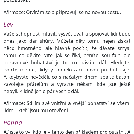
požadavku.
Afirmace: Otvírám se a připravuji se na novou cestu.
Lev
Vaše schopnost mluvit, vysvětlovat a spojovat lidi bude
dnes jako dar shůry. Můžete díky tomu nejen získat
něco hmotného, ale hlavně pocítit, že dáváte smysl
tomu, co děláte. Víte, jak se říká, peníze jsou fajn, ale
opravdové bohatství je to, co dáváte dál. Hledejte,
tvořte, měňte, i kdyby to mělo začít novou příchutí čaje.
A kdybyste nevěděli, co s načatým dnem, sbalte batoh,
zavolejte přátelům a vyrazte někam, kde jste ještě
nebyli. Klidně jen o pár vesnic dál.
Afirmace: Sdílím své vnitřní a vnější bohatství se všemi
lidmi , kteří jsou mu otevřeni.
Panna
Ať jste to vy, kdo je v tento den příkladem pro ostatní. A