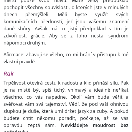
místo pouze svou hlavu. Máte velký předpoklad
pochopit všechny souvislosti, o kterých jste v minulých
dnech přemýšleli. Měli byste využít svých
komunikačních předností, jež jsou vašemu znamení
dané shůry. Avšak má to jistý předpoklad s tím je
zdvořilost, grácie. Aby se z toho nestal syndrom
nápomoci druhým.
Afirmace: Zbavuji se všeho, co mi brání v přístupu k mé
vlastní pravdě.
Rak
Trpělivost otevírá cestu k radosti a klid přináší sílu. Pak
je na místě být spíš tichý, vnímavý a ideálně neříkat
všechno, co vás napadne. Okolí vám bude věřit a
svěřovat vám svá tajemství. Vědí, že pod vaší ohnivou
slupkou je duše, která umí držet jazyk za zuby. A pokud
budete chtít někomu poradit, počkejte, až se vás
opravdu zeptá sám.
Nevkládejte moudrost bez