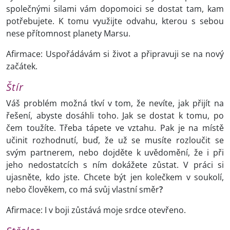
společnými silami vám dopomoici se dostat tam, kam
potřebujete. K tomu využijte odvahu, kterou s sebou
nese přítomnost planety Marsu.
Afirmace: Uspořádávám si život a připravuji se na nový
začátek.
Štír
Váš problém možná tkví v tom, že nevíte, jak přijít na
řešení, abyste dosáhli toho. Jak se dostat k tomu, po
čem toužíte. Třeba tápete ve vztahu. Pak je na místě
učinit rozhodnutí, buď, že už se musíte rozloučit se
svým partnerem, nebo dojděte k uvědomění, že i při
jeho nedostatcích s ním dokážete zůstat. V práci si
ujasněte, kdo jste. Chcete být jen kolečkem v soukolí,
nebo člověkem, co má svůj vlastní směr
?
Afirmace: I v boji zůstává moje srdce otevřeno.