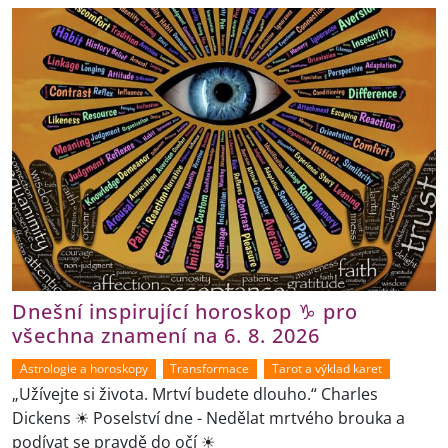
Dnešní inspirující horoskop ♑ pro
všechna znamení na 6. 8. 2026
Astrologie a horoskopy
Transformace
Tarot a výklad karet
„Užívejte si života. Mrtví budete dlouho.“ Charles
Dickens ☀ Poselství dne - Nedělat mrtvého brouka a
podívat se pravdě do očí ☀