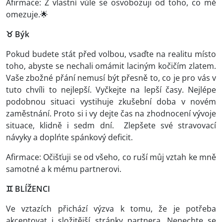
Afirmace: Z vlastní vůle se osvobozuji od toho, co mě
omezuje.🌟
♉ Býk
Pokud budete stát před volbou, vsaďte na realitu místo
toho, abyste se nechali omámit laciným kočičím zlatem.
Vaše zbožné přání nemusí být přesně to, co je pro vás v
tuto chvíli to nejlepší. Vyčkejte na lepší časy. Nejlépe
podobnou situaci vystihuje zkušební doba v novém
zaměstnání. Proto si i vy dejte čas na zhodnocení vývoje
situace, klidně i sedm dní. Zlepšete své stravovací
návyky a doplńte spánkový deficit.
Afirmace: Očišťuji se od všeho, co ruší můj vztah ke mně
samotné a k mému partnerovi.
♊
BLÍŽENCI
Ve vztazích přichází výzva k tomu, že je potřeba
akceptovat i složitější stránky partnera. Nenechte se