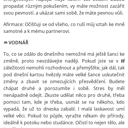
propadat různým pokušením, vy máte možnost zazářit
svou pevností. a ukázat sami sobě, že máte pevnou vůli.
Afirmace: Očišťuji se od všeho, co ruší můj vztah ke mně
samotné a k mému partnerovi.
♒ VODNÁŘ
To, co se zdálo do dnešního nemožné má ještě šanci ke
změně, proto nevzdávejte naději. Pokud jste se v
té
záležitosti nemohli rozhodnout a přemýšlíte, jak dál, tak
pod dnešní kartou hvězdy máte velké šance uskutečnit
změny a zbavit se omezujících přesvědčení. Budete
chápat druhé a porozumíte i sobě. Stres by měl
nenápadně odejít. Zkuste udělat něco pro druhé, třeba
pomoci tam, kde je třeba, usmát se na někoho, kdo
vypadá, že už to dneska zabalil. I malá laskavost umí
velké věci. Pokud to půjde, vyražte někam do přírody,
ideálně k potoku nebo studánce. Očistí to nejen tělo, ale