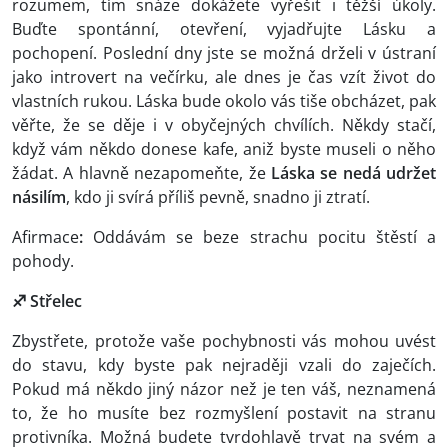
rozumem, tím snáze dokážete vyřešit i těžší úkoly.
Buďte spontánní, otevření, vyjadřujte Lásku a
pochopení. Poslední dny jste se možná drželi v ústraní
jako introvert na večírku, ale dnes je čas vzít život do
vlastních rukou. Láska bude okolo vás tiše obcházet, pak
věřte, že se děje i v obyčejných chvílích. Někdy stačí,
když vám někdo donese kafe, aniž byste museli o něho
žádat. A hlavně nezapomeňte, že
Láska se nedá udržet
násilím
, kdo ji svírá příliš pevně, snadno ji ztratí.
Afirmace
:
Oddávám se beze strachu pocitu štěstí a
pohody.
♐ Střelec
Zbystřete, protože vaše pochybnosti vás mohou uvést
do stavu, kdy byste pak nejraději vzali do zaječích.
Pokud má někdo jiný názor než je ten váš, neznamená
to, že ho musíte bez rozmyšlení postavit na stranu
protivníka. Možná budete tvrdohlavě trvat na svém a