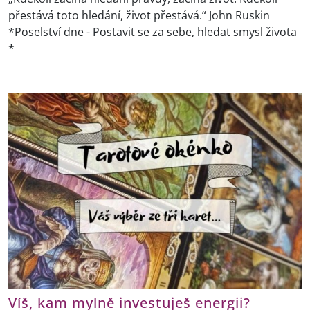
přestává toto hledání, život přestává.“ John Ruskin
*Poselství dne - Postavit se za sebe, hledat smysl života
*
Víš, kam mylně investuješ energii?