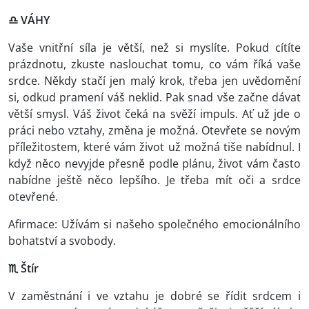
♎ VÁHY
Vaše vnitřní síla je větší, než si myslíte. Pokud cítíte
prázdnotu, zkuste naslouchat tomu, co vám říká vaše
srdce. Někdy stačí jen malý krok, třeba jen uvědomění
si, odkud pramení váš neklid. Pak snad vše začne dávat
větší smysl. Váš život čeká na svěží impuls. Ať už jde o
práci nebo vztahy, změna je možná. Otevřete se novým
příležitostem, které vám život už možná tiše nabídnul. I
když něco nevyjde přesně podle plánu, život vám často
nabídne ještě něco lepšího. Je třeba mít oči a srdce
otevřené.
Afirmace: Užívám si našeho společného emocionálního
bohatství a svobody.
♏ Štír
V zaměstnání i ve vztahu je dobré se řídit srdcem i