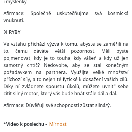
i myšlenky.
Afirmace: Společně uskutečňujme svá kosmická
vnuknutí.
♓ RYBY
Ve vztahu přichází výzva k tomu, abyste se zaměřili na
to, čemu dáváte větší pozornost. Měli byste
pojmenovat, kdy je to touha, kdy vášeń a kdy už jen
samotný chtíč? Nedovolte, aby se stal konečným
požadavkem na partnera. Využijte velké množství
příchozí síly, a to nejen té fyzické k dosažení vašich cílů.
Díky ní zvládnete spoustu úkolů, můžete uvnitř sebe
cítit silný motor, který vás bude hnát stále dál a dál.
Afirmace: Důvěřuji své schopnosti zůstat silná/ý.
*Video k poslechu -
Mírnost