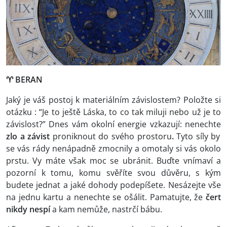
♈
BERAN
Jaký je váš postoj k materiálním závislostem? Položte si
otázku : “Je to ještě Láska, to co tak miluji nebo už je to
závislost?” Dnes vám okolní energie vzkazují: nenechte
zlo a závist
proniknout do svého prostoru
.
Tyto síly by
se vás rády nenápadně zmocnily a omotaly si vás okolo
prstu. Vy máte však moc se ubránit. Buďte vnímaví a
pozorní k tomu, komu svěříte svou důvěru, s kým
budete jednat a jaké dohody podepíšete. Nesázejte vše
na jednu kartu a nenechte se ošálit. Pamatujte, že
čert
nikdy nespí
a kam nemůže, nastrčí bábu.