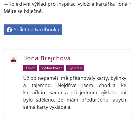
⛧Kolektivní výklad pro inspiraci vyložila kartářka Ilona.*
Mějte se báječně.
Sdílet na Facebooku
Ilona Brejchová
Tarot
Výklad karet
Kyvadlo
Už od nepaměti mě přitahovaly karty, bylinky
a tajemno. Nejdříve jsem chodila ke
kartářkám sama a při jednom výkladu mi
bylo sděleno, že mám předurčeno, abych
sama karty vykládala.