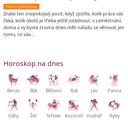
Tarot a výklad karet
Znáte ten znepokojivý pocit, když zjistíte, kolik práce vás
čeká, kolik úkolů je třeba ještě zvládnout, v zaměstnání,
doma a vy byste zrovna dnes měli náladu se věnovat jen
tomu, co vás...
Horoskop na dnes
Beran
Býk
Blíženci
Rak
Lev
Panna
Váhy
Štír
Střelec
Kozoroh
Vodnář
Ryby