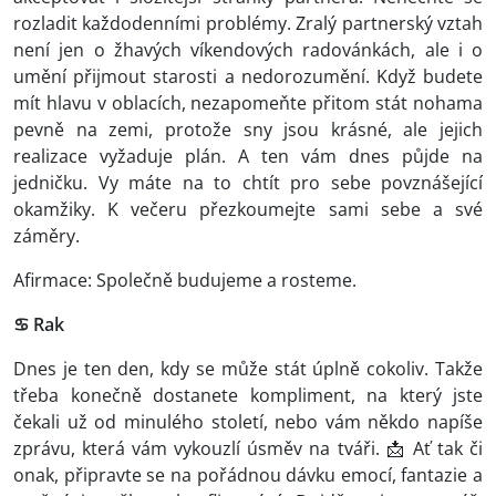
rozladit každodenními problémy. Zralý partnerský vztah
není jen o žhavých víkendových radovánkách, ale i o
umění přijmout starosti a nedorozumění. Když budete
mít hlavu v oblacích, nezapomeňte přitom stát nohama
pevně na zemi, protože sny jsou krásné, ale jejich
realizace vyžaduje plán. A ten vám dnes půjde na
jedničku. Vy máte na to chtít pro sebe povznášející
okamžiky. K večeru přezkoumejte sami sebe a své
záměry.
Afirmace: Společně budujeme a rosteme.
♋ Rak
Dnes je ten den, kdy se může stát úplně cokoliv. Takže
třeba konečně dostanete kompliment, na který jste
čekali už od minulého století, nebo vám někdo napíše
zprávu, která vám vykouzlí úsměv na tváři. 📩 Ať tak či
onak, připravte se na pořádnou dávku emocí, fantazie a