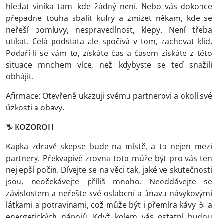
hledat viníka tam, kde žádný není. Nebo vás dokonce
přepadne touha sbalit kufry a zmizet někam, kde se
neřeší pomluvy, nespravedlnost, klepy. Není třeba
utíkat. Celá podstata ale spočívá v tom, zachovat klid.
Podaří-li se vám to, získáte čas a časem získáte z této
situace mnohem více, než kdybyste se teď snažili
obhájit.
Afirmace: Otevřeně ukazuji svému partnerovi a okolí své
úzkosti a obavy.
♑ KOZOROH
Kapka zdravé skepse bude na místě, a to nejen mezi
partnery. Překvapivě zrovna toto může být pro vás ten
nejlepší počin. Dívejte se na věci tak, jaké ve skutečnosti
jsou, neočekávejte příliš mnoho. Neoddávejte se
závislostem a neřešte své oslabení a únavu návykovými
látkami a potravinami, což může být i přemíra kávy ☕ a
energetických nápojů. Když kolem vás ostatní budou