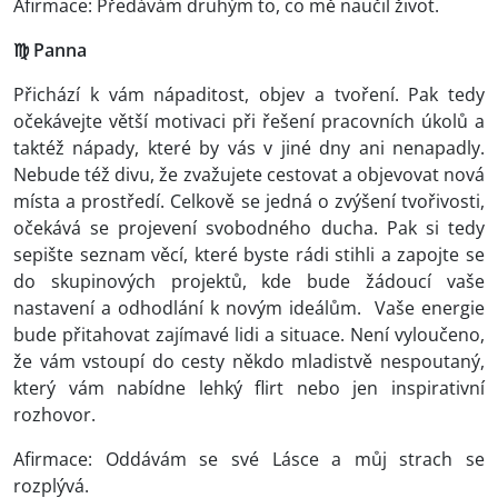
Afirmace: Předávám druhým to, co mě naučil život.
♍ Panna
Přichází k vám nápaditost, objev a tvoření. Pak tedy
očekávejte větší motivaci při řešení pracovních úkolů a
taktéž nápady, které by vás v jiné dny ani nenapadly.
Nebude též divu, že zvažujete cestovat a objevovat nová
místa a prostředí. Celkově se jedná o zvýšení tvořivosti,
očekává se projevení svobodného ducha. Pak si tedy
sepište seznam věcí, které byste rádi stihli a zapojte se
do skupinových projektů, kde bude žádoucí vaše
nastavení a odhodlání k novým ideálům. Vaše energie
bude přitahovat zajímavé lidi a situace. Není vyloučeno,
že vám vstoupí do cesty někdo mladistvě nespoutaný,
který vám nabídne lehký flirt nebo jen inspirativní
rozhovor.
Afirmace: Oddávám se své Lásce a můj strach se
rozplývá.