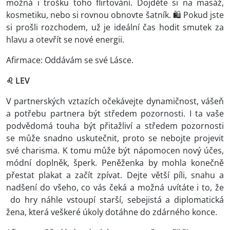
možná i trošku toho flirtování. Dojděte si na masáž,
kosmetiku, nebo si rovnou obnovte šatník. 🛍️ Pokud jste
si prošli rozchodem, už je ideální čas hodit smutek za
hlavu a otevřít se nové energii.
Afirmace: Oddávám se své Lásce.
♌ LEV
V partnerských vztazích očekávejte dynamičnost, vášeň
a potřebu partnera být středem pozornosti. I ta vaše
podvědomá touha být přitažliví a středem pozornosti
se může snadno uskutečnit, proto se nebojte projevit
své charisma. K tomu může být nápomocen nový účes,
módní doplněk, šperk. Peněženka by mohla konečně
přestat plakat a začít zpívat. Dejte větší píli, snahu a
nadšení do všeho, co vás čeká a možná uvítáte i to, že
do hry náhle vstoupí starší, sebejistá a diplomatická
žena, která veškeré úkoly dotáhne do zdárného konce.