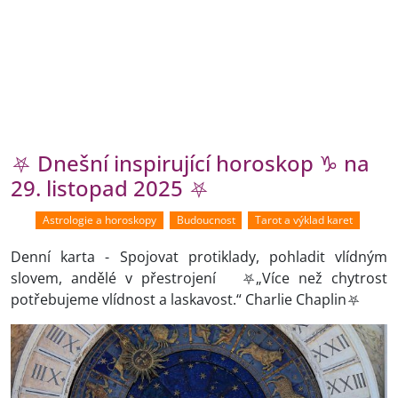
⛧ Dnešní inspirující horoskop ♑ na
29. listopad 2025 ⛧
Astrologie a horoskopy
Budoucnost
Tarot a výklad karet
Denní karta - Spojovat protiklady, pohladit vlídným
slovem, andělé v přestrojení ⛧„Více než chytrost
potřebujeme vlídnost a laskavost.“ Charlie Chaplin⛧