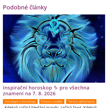
Podobné články
Inspirační horoskop ♑ pro všechna
znamení na 7. 8. 2026
Astrologie a horoskopy
Emoce a naděje
Tarot a výklad karet
„Kdekoli začíná hledání pravdy, začíná život. Kdekoli