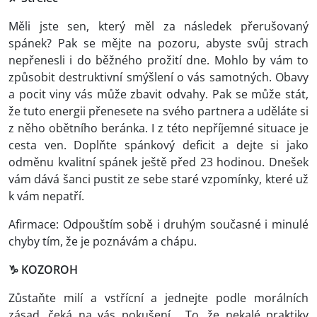
Měli jste sen, který měl za následek přerušovaný
spánek? Pak se mějte na pozoru, abyste svůj strach
nepřenesli i do běžného prožití dne. Mohlo by vám to
způsobit destruktivní smýšlení o vás samotných. Obavy
a pocit viny vás může zbavit odvahy. Pak se může stát,
že tuto energii přenesete na svého partnera a uděláte si
z něho obětního beránka. I z této nepříjemné situace je
cesta ven. Doplňte spánkový deficit a dejte si jako
odměnu kvalitní spánek ještě před 23 hodinou. Dnešek
vám dává šanci pustit ze sebe staré vzpomínky, které už
k vám nepatří.
Afirmace: Odpouštím sobě i druhým současné i minulé
chyby tím, že je poznávám a chápu.
♑ KOZOROH
Zůstaňte milí a vstřícní a jednejte podle morálních
zásad, čeká na vás pokušení. To, že nekalé praktiky