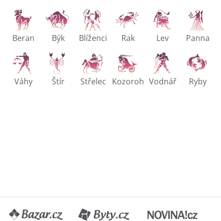
Beran
Býk
Blíženci
Rak
Lev
Panna
Váhy
Štír
Střelec
Kozoroh
Vodnář
Ryby