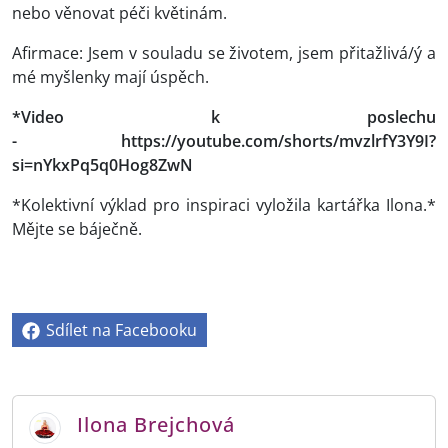
nebo věnovat péči květinám.
Afirmace: Jsem v souladu se životem, jsem přitažlivá/ý a
mé myšlenky mají úspěch.
*Video k poslechu
- https://youtube.com/shorts/mvzlrfY3Y9I?
si=nYkxPq5q0Hog8ZwN
*Kolektivní výklad pro inspiraci vyložila kartářka Ilona.*
Mějte se báječně.
Sdílet na Facebooku
Ilona Brejchová