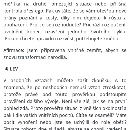
měřítka na druhé, omezující situace nebo přílišná
kontrola přes ego. Pak uvítáte, že se vám otevřou nové
brány poznání a cesty, díky nim dojdete k růstu a
obohacení. Pro co se rozhodnete? Přichází rozloučení,
uvolnění, konec, uzavření jednoho životního cyklu.
Pokud chcete opravdu rozkvést, potřebujete změnu.
Afirmace: Jsem připravena vnitřně zemřít, abych se
znovu transformací narodila.
♌ LEV
V osobních vztazích můžete zažít zkoušku. A to
znamená, že po neshodách nemusí vztah ztroskotat,
protože právě pod touto prověrkou podstoupíte
prověření dalšího vývoje. Není vše zlé, jak se na první
pohled zdá. Proto prověřte situaci z vnějších okolností a
pak i dle vašich vnitřních pocitů. Cítíte se osamělí? Máte
pocit vyhoření nebo jste se uchýlili do role oběti?
Situace tohoto dne si žádá, abyste se chopili vedení a