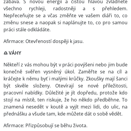
zábava. S novou energií a čistou hlavou zvládnete
všechno rychleji, radostněji a s přehledem.
Nepřeceňujte se a včas změňte ve vašem diáři to, co
změnu snese a naopak si naplánujte to, co pro samou
práci stále odkládáte.
Afirmace: Otevřeností dospěji k jasu.
♎ VÁHY
Někteří z vás mohou být v práci povýšeni nebo jim bude
konečně svěřen vysněný úkol. Zaměřte se na cíl a
kráčejte k němu byť i malými krůčky. Zkoušky mají šanci
být skvěle složeny. Otevírají se nové příležitosti,
pracovní nabídky. Důležité je jít dopředu, protože kdo
stojí na místě, ten riskuje, že ho někdo předběhne. To
znamená nesedět v koutě a vyjít mezi lidi, do ulic, na
přednášku a všude tam, kde můžete dát o sobě vědět.
Afirmace: Přizpůsobují se běhu života.