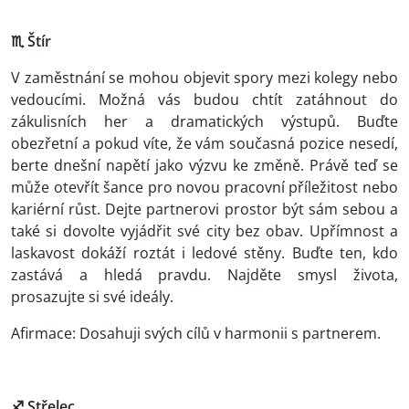
♏ Štír
V zaměstnání se mohou objevit spory mezi kolegy nebo
vedoucími. Možná vás budou chtít zatáhnout do
zákulisních her a dramatických výstupů. Buďte
obezřetní a pokud víte, že vám současná pozice nesedí,
berte dnešní napětí jako výzvu ke změně. Právě teď se
může otevřít šance pro novou pracovní příležitost nebo
kariérní růst. Dejte partnerovi prostor být sám sebou a
také si dovolte vyjádřit své city bez obav. Upřímnost a
laskavost dokáží roztát i ledové stěny. Buďte ten, kdo
zastává a hledá pravdu. Najděte smysl života,
prosazujte si své ideály.
Afirmace: Dosahuji svých cílů v harmonii s partnerem.
♐ Střelec