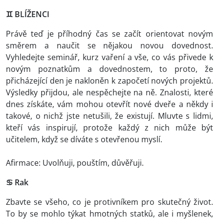
♊
BLÍŽENCI
Právě teď je příhodný čas se začít orientovat novým
směrem a naučit se nějakou novou dovednost.
Vyhledejte seminář, kurz vaření a vše, co vás přivede k
novým poznatkům a dovednostem, to proto, že
přicházející den je nakloněn k započetí nových projektů.
Výsledky přijdou, ale nespěchejte na ně. Znalosti, které
dnes získáte, vám mohou otevřít nové dveře a někdy i
takové, o nichž jste netušili, že existují. Mluvte s lidmi,
kteří vás inspirují, protože každý z nich může být
učitelem, když se díváte s otevřenou myslí.
Afirmace: Uvolňuji, pouštím, důvěřuji.
♋ Rak
Zbavte se všeho, co je protivníkem pro skutečný život.
To by se mohlo týkat hmotných statků, ale i myšlenek,