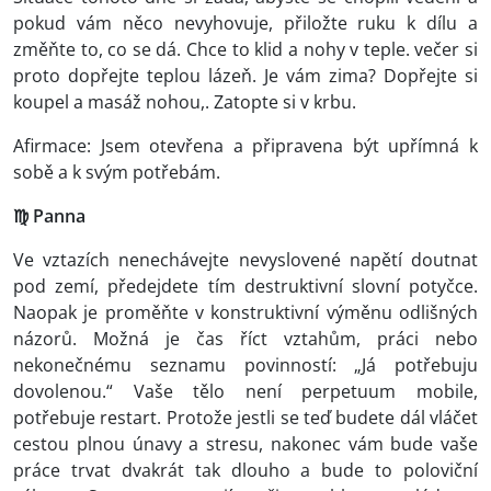
pokud vám něco nevyhovuje, přiložte ruku k dílu a
změňte to, co se dá. Chce to klid a nohy v teple. večer si
proto dopřejte teplou lázeň. Je vám zima? Dopřejte si
koupel a masáž nohou,. Zatopte si v krbu.
Afirmace: Jsem otevřena a připravena být upřímná k
sobě a k svým potřebám.
♍ Panna
Ve vztazích nenechávejte nevyslovené napětí doutnat
pod zemí, předejdete tím destruktivní slovní potyčce.
Naopak je proměňte v konstruktivní výměnu odlišných
názorů. Možná je čas říct vztahům, práci nebo
nekonečnému seznamu povinností: „Já potřebuju
dovolenou.“ Vaše tělo není perpetuum mobile,
potřebuje restart. Protože jestli se teď budete dál vláčet
cestou plnou únavy a stresu, nakonec vám bude vaše
práce trvat dvakrát tak dlouho a bude to poloviční