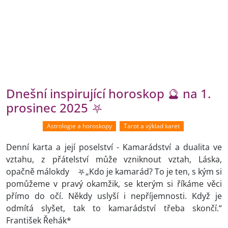
Dnešní inspirující horoskop 🔮 na 1.
prosinec 2025 ⛧
Astrologie a horoskopy
Tarot a výklad karet
Denní karta a její poselství - Kamarádství a dualita ve
vztahu, z přátelství může vzniknout vztah, Láska,
opačně málokdy ⛧„Kdo je kamarád? To je ten, s kým si
pomůžeme v pravý okamžik, se kterým si říkáme věci
přímo do očí. Někdy uslyší i nepříjemnosti. Když je
odmítá slyšet, tak to kamarádství třeba skončí.“
František Řehák*