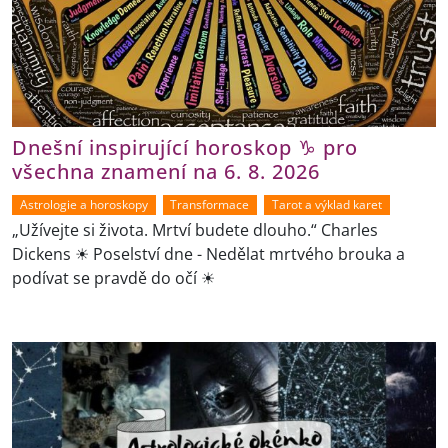
Dnešní inspirující horoskop ♑ pro
všechna znamení na 6. 8. 2026
Astrologie a horoskopy
Transformace
Tarot a výklad karet
„Užívejte si života. Mrtví budete dlouho.“ Charles
Dickens ☀ Poselství dne - Nedělat mrtvého brouka a
podívat se pravdě do očí ☀