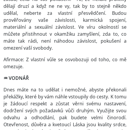
dělají druzí a když ne ne vy, tak by to stejně někdo
udělal, neberte za vlastní přesvědčení. Budou
prověřovány vaše závislosti, karmická spojení,
materiální a sexuální závislost. Ve víru okolností se
můžete přistihnout v okamžiku zamyšlení, zda to, co
máte tak rádi, není náhodou závislost, pokušení a
omezení vaší svobody.
Afirmace: Z vlastní vůle se osvobozuji od toho, co mě
omezuje.
♒ VODNÁŘ
Dnes máte na to udělat i nemožné, abyste překonali
překážky, které by vám náhle vstoupily do cesty. K tomu
je žádoucí respekt a zůstat věrni svému nastavení,
dodržení svých požadavků vůči druhým. Využijte svou
odvahu a odhodlání, pak budete velmi činorodí.
Otevřenost, důvěra a kvetoucí Láska jsou kvality srdce,