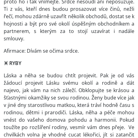
proto ho i tak vnímejte. Srdce nesoudí ani neposuzuje.
Ti z vás, kteří dnes budou prosazovat více činů, nežli
řečí, mohou zdárně uzavřít několik obchodů, dostat se k
hojnosti a být pro své okolí úspěšným obchodníkem a
partnerem, s kterým za to stojí uzavírat i nadále
smlouvy.
Afirmace: Dívám se očima srdce.
♓ RYBY
Láska a něha se budou chtít projevit. Pak je od vás
žádoucí projevit Lásku svému okolí a rodině a dát
najevo, jak vám na nich záleží. Obklopujte se krásou a
šťastnými okamžiky se svou rodinou. Ženy bude více jak
v jiné dny starostlivou matkou, která tráví hodně času s
rodinou, dětmi i prarodiči. Láska, něha a péče mohou
vnést do vašeho domova pohodu a harmonii. Pokud
toužíte po rozšíření rodiny, vesmír vám dnes přeje. Ve
chvilkách volna je vhodné cucat lékořici, jít si zatančit