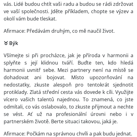
vás. Lidé budou chtít vaši radu a budou se rádi zdržovat
ve vaší společnosti. Jděte příkladem, chopte se výzev a
okolí vám bude tleskat.
Afirmace: Předávám druhým, co mě naučil život.
♉ Býk
Všímejte si při procházce, jak je příroda v harmonii a
splyňte s její klidnou tváří. Buďte ten, kdo hledá
harmonii uvnitř sebe. Mezi partnery není na místě se
dohadovat ani bojovat. Místo upozorňování na
nedostatky, zkuste alespoň pro tentokrát sjednotit
protiklady. Zlatá střední cesta vás dovede k cíli. Využijte
vícero vašich talentů najednou. To znamená, co jste
odmítali, co vás oslabovalo, to zkuste přijmout a nechte
se vést. Ať už na profesionální úrovni nebo i v
partnerském životě. Berte situaci takovou, jaká je.
Afirmace: Počkám na správnou chvíli a pak budu jednat.