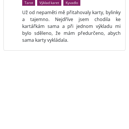
Tarot
Výklad karet
Kyvadlo
Už od nepaměti mě přitahovaly karty, bylinky
a tajemno. Nejdříve jsem chodila ke
kartářkám sama a při jednom výkladu mi
bylo sděleno, že mám předurčeno, abych
sama karty vykládala.