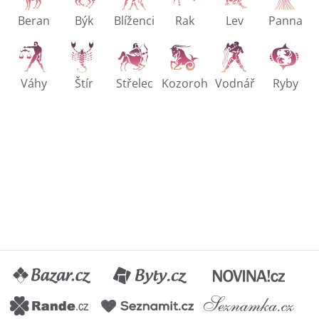
Beran
Býk
Blíženci
Rak
Lev
Panna
Váhy
Štír
Střelec
Kozoroh
Vodnář
Ryby