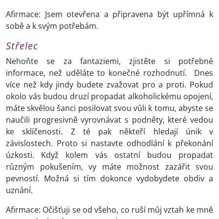
Afirmace: Jsem otevřena a připravena být upřímná k
sobě a k svým potřebám.
Střelec
Nehoňte se za fantaziemi, zjistěte si potřebné
informace, než uděláte to konečné rozhodnutí. Dnes
více než kdy jindy budete zvažovat pro a proti. Pokud
okolo vás budou druzí propadat alkoholickému opojení,
máte skvělou šanci posilovat svou vůli k tomu, abyste se
naučili progresivně vyrovnávat s podněty, které vedou
ke sklíčenosti. Z té pak někteří hledají únik v
závislostech. Proto si nastavte odhodlání k překonání
úzkosti. Když kolem vás ostatní budou propadat
různým pokušením, vy máte možnost zazářit svou
pevností. Možná si tím dokonce vydobydete obdiv a
uznání.
Afirmace: Očišťuji se od všeho, co ruší můj vztah ke mně