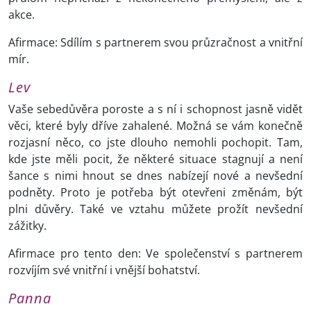
akce.
Afirmace: Sdílím s partnerem svou průzračnost a vnitřní
mír.
Lev
Vaše sebedůvěra poroste a s ní i schopnost jasně vidět
věci, které byly dříve zahalené. Možná se vám konečně
rozjasní něco, co jste dlouho nemohli pochopit. Tam,
kde jste měli pocit, že některé situace stagnují a není
šance s nimi hnout se dnes nabízejí nové a nevšední
podněty. Proto je potřeba být otevřeni změnám, být
plni důvěry. Také ve vztahu můžete prožít nevšední
zážitky.
Afirmace pro tento den: Ve společenství s partnerem
rozvíjím své vnitřní i vnější bohatství.
Panna