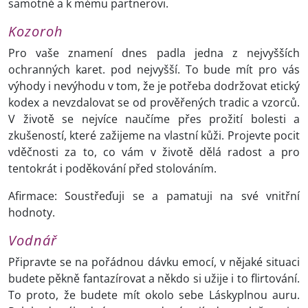
samotné a k mému partnerovi.
Kozoroh
Pro vaše znamení dnes padla jedna z nejvyšších
ochranných karet. pod nejvyšší. To bude mít pro vás
výhody i nevýhodu v tom, že je potřeba dodržovat etický
kodex a nevzdalovat se od prověřených tradic a vzorců.
V životě se nejvíce naučíme přes prožití bolesti a
zkušeností, které zažijeme na vlastní kůži. Projevte pocit
vděčnosti za to, co vám v životě dělá radost a pro
tentokrát i poděkování před stolováním.
Afirmace: Soustřeďuji se a pamatuji na své vnitřní
hodnoty.
Vodnář
Připravte se na pořádnou dávku emocí, v nějaké situaci
budete pěkně fantazírovat a někdo si užije i to flirtování.
To proto, že budete mít okolo sebe Láskyplnou auru.