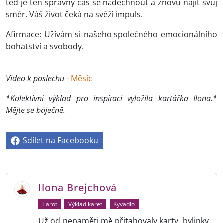
teď je ten správný čas se nadechnout a znovu najít svůj
směr. Váš život čeká na svěží impuls.
Afirmace: Užívám si našeho společného emocionálního
bohatství a svobody.
Video k poslechu -
Měsíc
*Kolektivní výklad pro inspiraci vyložila kartářka Ilona.*
Mějte se báječně.
Sdílet na Facebooku
Ilona Brejchová
Tarot
Výklad karet
Kyvadlo
Už od nepaměti mě přitahovaly karty, bylinky