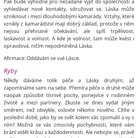
Pak bude výhodné pro nezadané vyjít do společnosti a
vyhledávat nové kontakty, sdružovat se. Láska může
vzniknout i mezi dlouhodobými kamarády. Vztahy, které
vznikly z kamarádství mají dobrý základ, protože v něm
nejsou přehnané očekávání, ale spíš trpělivost,
laskavost a volnost. A kde je volnost, tam může kvést i
opravdová, ničím nepodmíněná Láska.
Afirmace: Oddávám se své Lásce.
Ryby
Někdy dáváme tolik péče a Lásky druhým, až
zapomínáme sami na sebe. Přemíra péče o druhé může
naopak způsobit tísnivé pocity, ponejvíce v rodinném
životě a mezi partnery. Zkuste se dnes vydat jiným
směrem, než obvykle, oslovte někoho nového. Cítíte v
poslední době, jako by se svět kolem vás zpomalil a vy s
ním? Možná se vás zmocnily pochybnosti, které vám
brání vidět krásu v každodennosti. Ale nebojte se, právě