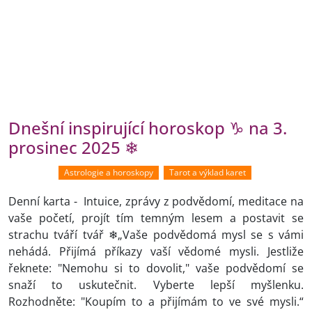
Dnešní inspirující horoskop ♑ na 3.
prosinec 2025 ❄
Astrologie a horoskopy
Tarot a výklad karet
Denní karta - Intuice, zprávy z podvědomí, meditace na
vaše početí, projít tím temným lesem a postavit se
strachu tváří tvář ❄„Vaše podvědomá mysl se s vámi
nehádá. Přijímá příkazy vaší vědomé mysli. Jestliže
řeknete: "Nemohu si to dovolit," vaše podvědomí se
snaží to uskutečnit. Vyberte lepší myšlenku.
Rozhodněte: "Koupím to a přijímám to ve své mysli.“