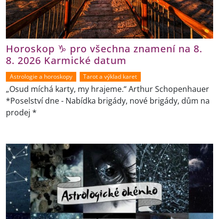
Horoskop ♑ pro všechna znamení na 8.
8. 2026 Karmické datum
Astrologie a horoskopy
Tarot a výklad karet
„Osud míchá karty, my hrajeme.“ Arthur Schopenhauer
*Poselství dne - Nabídka brigády, nové brigády, dům na
prodej *