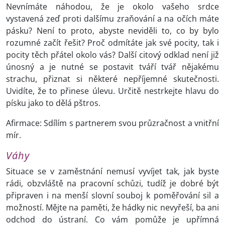
Nevnímáte náhodou, že je okolo vašeho srdce
vystavená zeď proti dalšímu zraňování a na očích máte
pásku? Není to proto, abyste neviděli to, co by bylo
rozumné začít řešit? Proč odmítáte jak své pocity, tak i
pocity těch přátel okolo vás? Další citový odklad není již
únosný a je nutné se postavit tváří tvář nějakému
strachu, přiznat si některé nepříjemné skutečnosti.
Uvidíte, že to přinese úlevu. Určitě nestrkejte hlavu do
písku jako to dělá pštros.
Afirmace: Sdílím s partnerem svou průzračnost a vnitřní
mír.
Váhy
Situace se v zaměstnání nemusí vyvíjet tak, jak byste
rádi, obzvláště na pracovní schůzi, tudíž je dobré být
připraven i na menší slovní souboj k poměřování sil a
možností. Mějte na paměti, že hádky nic nevyřeší, ba ani
odchod do ústraní. Co vám pomůže je upřímná