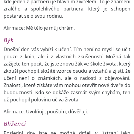
kde jeden z partnerů je hlavním živitelem. To je znamení
zralého a spolehlivého partnera, který je schopen
postarat se o svou rodinu.
Afirmace: Mé tělo je můj chrám.
Býk
Dnešní den vás vybízí k učení. Tím není na mysli se učit
pouze z knih, ale i z vlastních zkušeností. Možná tak
zažijete ten pocit, že jste znovu žák ve škole života, který
zkouší pochopit složité vzorce osudu a vztahů a zjistí, že
učení není o známkách, ale o radosti z objevování.
Znalosti, které získáte vám mohou otevřít nové dveře do
budoucnosti. Kdo se dokáže zasmát svým chybám, ten
už pochopil polovinu učiva života.
Afirmace: Uvolňuji, pouštím, důvěřuji.
Blíženci
Poslední dny jste se možná drželi v ústraní jako