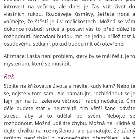
introvert na večírku, ale dnes je čas vzít život do
vlastních rukou. Rozdávejte úsměvy, šetřete ironii a
vnímejte, že štěstí je i v maličkostech. Možná se vám
dokonce rozbuší srdce a postaví vás to před důležité
rozhodnutí. Nezadaní budou mít ne jednu příležitost k
osudovému setkání, pokud budou mít oči otevřené.
Afirmace: Láska není problém, který by se měl řešit, je to
mystérium, které se musí žít.
Rak
Stojíte na křižovatce života a nevíte, kudy kam?
Nebojte
se, nejste v tom sami. Ale pamatujte, rozhlédnout se je
fajn, jen na tu „zelenou věčnosti“ raději nečekejte. Čím
déle budete stát v neutralitě, tím větší šanci dáváte
stresu, aby si to udělal po svém. Nebojte se
rozhodnout. Možná uděláte chybu. Možná ne. Klidně si
dejte chvilku na rozmyšlenou, ale pamatujte, že žádný
průlom nepřichází z nekonečného přemýšlení, ale z