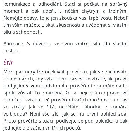
komunikace a odhodlání. Stačí si počkat na správný
moment a pak udeřit s něčím chytrým a trefným.
Nemějte obavy, to je jen zkouška vaší trpělivosti. Neboť
tím vším můžete získat zkušenosti a uvědomit si vlastní
sílu a schopnosti.
Afirmace: S důvěrou ve svou vnitřní sílu jdu vlastní
cestou.
Štír
Mezi partnery lze očekávat prověrku, jak se zachováte
při nesnázích, kdy vztah nemusí vést ke ztrátě, ale právě
pod jejím vlivem podstoupíte prověření zda máte na to
spolu zůstat. To znamená, že se nejedná o opravdové
ukončení vztahu, leč prověření vašich možností a obav
ze ztráty. Jak se říká, neděláte náhodou z komára
velblouda? Není vše zlé, jak se na první pohled zdá.
Proto prověřte situaci, podívejte se pod pokličku a pak
jednejte dle vašich vnitřních pocitů.