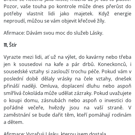
Pozor, vaše touha po kontrole může dnes přerůst do
potřeby vlastnit lidi jako majetek. Když energie
neproudí, můžou se vám objevit křečové žíly.
Afirmace: Dávám svou moc do služeb Lásky.
♏ Štír
Vyrazte mezi lidi, ať už na výlet, do kavárny nebo třeba
jen k sousedovi na kafe a pár drbů. Koneckonců, i
sousedské vztahy si zaslouží trochu péče. Pokud vám v
poslední době dělaly vrásky na čele vztahy, dnešek
přináší naději. Omluva, doplacení dluhu nebo aspoň
smířlivá čokoláda může udělat zázraky. Pokud uvažujete
o koupi domu, zásnubách nebo aspoň o investici do
pořádné večeře, hvězdy jsou na vaší straně. V
zaměstnání se bude dařit těm, kteří pomáhají rodinám
a dětem.
Afirmace: Vyzařuji Lásku, kterou jsem dostala.