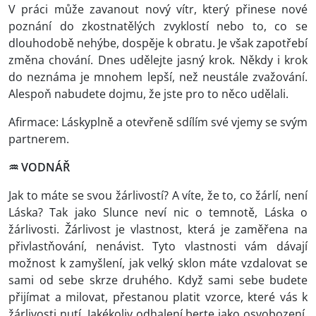
V práci může zavanout nový vítr, který přinese nové
poznání do zkostnatělých zvyklostí nebo to, co se
dlouhodobě nehýbe, dospěje k obratu. Je však zapotřebí
změna chování. Dnes udělejte jasný krok. Někdy i krok
do neznáma je mnohem lepší, než neustále zvažování.
Alespoň nabudete dojmu, že jste pro to něco udělali.
Afirmace: Láskyplně a otevřeně sdílím své vjemy se svým
partnerem.
♒ VODNÁŘ
Jak to máte se svou žárlivostí? A víte, že to, co žárlí, není
Láska? Tak jako Slunce neví nic o temnotě, Láska o
žárlivosti. Žárlivost je vlastnost, která je zaměřena na
přivlastňování, nenávist. Tyto vlastnosti vám dávají
možnost k zamyšlení, jak velký sklon máte vzdalovat se
sami od sebe skrze druhého. Když sami sebe budete
přijímat a milovat, přestanou platit vzorce, které vás k
žárlivosti nutí. Jakékoliv odhalení berte jako osvobození,