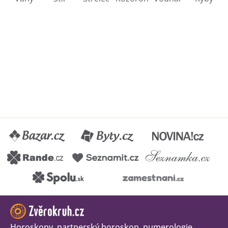
Horoskopy, partnerský horoskop, numerologie