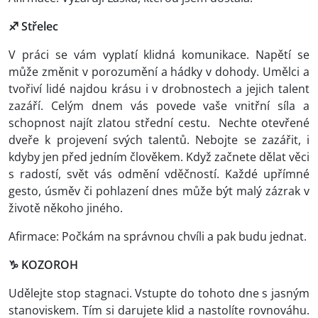
♐ Střelec
V práci se vám vyplatí klidná komunikace. Napětí se
může změnit v porozumění a hádky v dohody. Umělci a
tvořiví lidé najdou krásu i v drobnostech a jejich talent
zazáří. Celým dnem vás povede vaše vnitřní síla a
schopnost najít zlatou střední cestu. Nechte otevřené
dveře k projevení svých talentů. Nebojte se zazářit, i
kdyby jen před jedním člověkem. Když začnete dělat věci
s radostí, svět vás odmění vděčností. Každé upřímné
gesto, úsměv či pohlazení dnes může být malý zázrak v
životě někoho jiného.
Afirmace: Počkám na správnou chvíli a pak budu jednat.
♑ KOZOROH
Udělejte stop stagnaci. Vstupte do tohoto dne s jasným
stanoviskem. Tím si darujete klid a nastolíte rovnováhu.