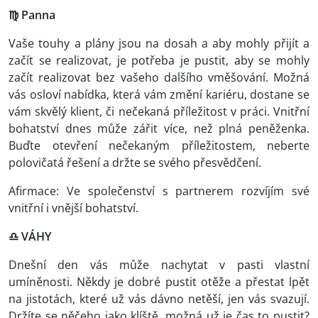
♍ Panna
Vaše touhy a plány jsou na dosah a aby mohly přijít a
začít se realizovat, je potřeba je pustit, aby se mohly
začít realizovat bez vašeho dalšího vměšování. Možná
vás osloví nabídka, která vám změní kariéru, dostane se
vám skvělý klient, či nečekaná příležitost v práci. Vnitřní
bohatství dnes může zářit více, než plná peněženka.
Buďte otevření nečekaným příležitostem, neberte
polovičatá řešení a držte se svého přesvědčení.
Afirmace: Ve společenství s partnerem rozvíjím své
vnitřní i vnější bohatství.
♎ VÁHY
Dnešní den vás může nachytat v pasti vlastní
umíněnosti. Někdy je dobré pustit otěže a přestat lpět
na jistotách, které už vás dávno netěší, jen vás svazují.
Držíte se něčeho jako klíště, možná už je čas to pustit?