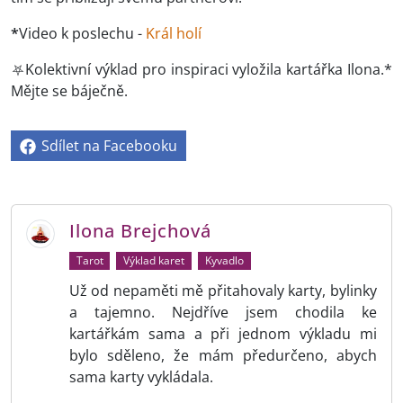
*
Video k poslechu -
Král holí
⛧Kolektivní výklad pro inspiraci vyložila kartářka Ilona.*
Mějte se báječně.
Sdílet na Facebooku
Ilona Brejchová
Tarot
Výklad karet
Kyvadlo
Už od nepaměti mě přitahovaly karty, bylinky
a tajemno. Nejdříve jsem chodila ke
kartářkám sama a při jednom výkladu mi
bylo sděleno, že mám předurčeno, abych
sama karty vykládala.