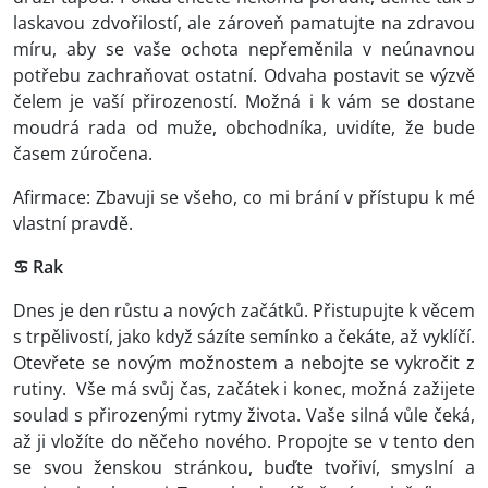
laskavou zdvořilostí, ale zároveň pamatujte na zdravou
míru, aby se vaše ochota nepřeměnila v neúnavnou
potřebu zachraňovat ostatní. Odvaha postavit se výzvě
čelem je vaší přirozeností. Možná i k vám se dostane
moudrá rada od muže, obchodníka, uvidíte, že bude
časem zúročena.
Afirmace: Zbavuji se všeho, co mi brání v přístupu k mé
vlastní pravdě.
♋ Rak
Dnes je den růstu a nových začátků. Přistupujte k věcem
s trpělivostí, jako když sázíte semínko a čekáte, až vyklíčí.
Otevřete se novým možnostem a nebojte se vykročit z
rutiny. Vše má svůj čas, začátek i konec, možná zažijete
soulad s přirozenými rytmy života. Vaše silná vůle čeká,
až ji vložíte do něčeho nového. Propojte se v tento den
se svou ženskou stránkou, buďte tvořiví, smyslní a