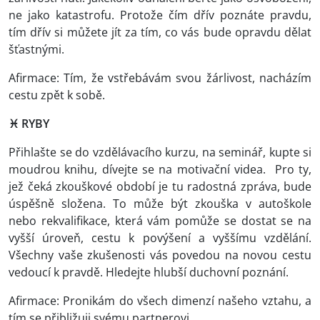
ne jako katastrofu. Protože čím dřív poznáte pravdu,
tím dřív si můžete jít za tím, co vás bude opravdu dělat
šťastnými.
Afirmace: Tím, že vstřebávám svou žárlivost, nacházím
cestu zpět k sobě.
♓ RYBY
Přihlašte se do vzdělávacího kurzu, na seminář, kupte si
moudrou knihu, dívejte se na motivační videa. Pro ty,
jež čeká zkouškové období je tu radostná zpráva, bude
úspěšně složena. To může být zkouška v autoškole
nebo rekvalifikace, která vám pomůže se dostat se na
vyšší úroveň, cestu k povýšení a vyššímu vzdělání.
Všechny vaše zkušenosti vás povedou na novou cestu
vedoucí k pravdě. Hledejte hlubší duchovní poznání.
Afirmace: Pronikám do všech dimenzí našeho vztahu, a
tím se přibližuji svému partnerovi.