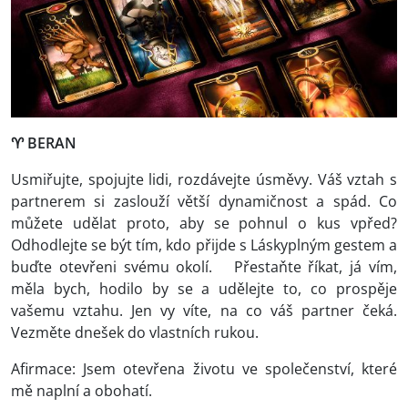
♈ BERAN
Usmiřujte, spojujte lidi, rozdávejte úsměvy. Váš vztah s
partnerem si zaslouží větší dynamičnost a spád. Co
můžete udělat proto, aby se pohnul o kus vpřed?
Odhodlejte se být tím, kdo přijde s Láskyplným gestem a
buďte otevřeni svému okolí. Přestaňte říkat, já vím,
měla bych, hodilo by se a udělejte to, co prospěje
vašemu vztahu. Jen vy víte, na co váš partner čeká.
Vezměte dnešek do vlastních rukou.
Afirmace: Jsem otevřena životu ve společenství, které
mě naplní a obohatí.