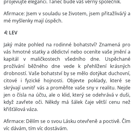
projevujte eleganci. Tanec bude váš věrný společník.
Afirmace: Jsem v souladu se životem, jsem přitažlivá/ý a
mé myšlenky mají úspěch.
♌ LEV
Jaký máte pohled na rodinné bohatství? Znamená pro
vás hmotné statky a dědictví nebo oceníte vaše jmění a
kapitál v maličkostech všedního dne. Uspěchané
prožívání běžného dne vede k přehlížení krásných
drobností. Vaše bohatství by se mělo dotýkat duchovní,
citové i fyzické hojnosti. Objevte poklady, které se
skrývají uvnitř vás a proměňte vaše sny v realitu. Nejde
jen o čísla na účtu, ale o klid, který se odehrává v duši,
když zavřete oči. Někdy má šálek čaje větší cenu než
křišťálová váza.
Afirmace: Dělím se o svou Lásku otevřeně a poctivě. Čím
víc dávám, tím víc dostávám.