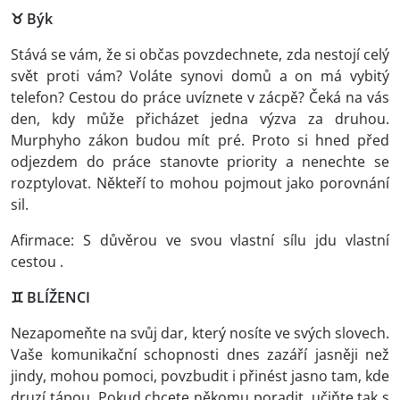
♉ Býk
Stává se vám, že si občas povzdechnete, zda nestojí celý
svět proti vám? Voláte synovi domů a on má vybitý
telefon? Cestou do práce uvíznete v zácpě? Čeká na vás
den, kdy může přicházet jedna výzva za druhou.
Murphyho zákon budou mít pré. Proto si hned před
odjezdem do práce stanovte priority a nenechte se
rozptylovat. Někteří to mohou pojmout jako porovnání
sil.
Afirmace: S důvěrou ve svou vlastní sílu jdu vlastní
cestou .
♊ BLÍŽENCI
Nezapomeňte na svůj dar, který nosíte ve svých slovech.
Vaše komunikační schopnosti dnes zazáří jasněji než
jindy, mohou pomoci, povzbudit i přinést jasno tam, kde
druzí tápou. Pokud chcete někomu poradit, učiňte tak s