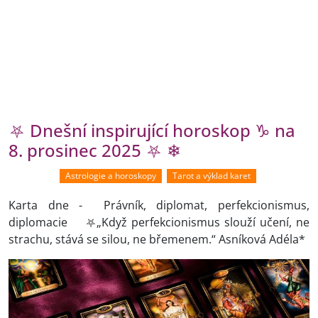
⛧ Dnešní inspirující horoskop ♑ na
8. prosinec 2025 ⛧ ❄
Astrologie a horoskopy
Tarot a výklad karet
Karta dne - Právník, diplomat, perfekcionismus,
diplomacie ⛧„Když perfekcionismus slouží učení, ne
strachu, stává se silou, ne břemenem.“ Asníková Adéla*