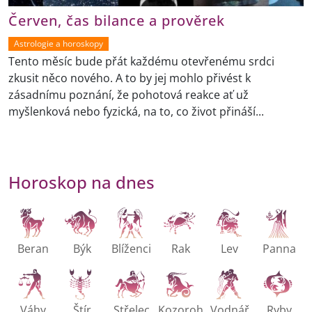
Červen, čas bilance a prověrek
Astrologie a horoskopy
Tento měsíc bude přát každému otevřenému srdci
zkusit něco nového. A to by jej mohlo přivést k
zásadnímu poznání, že pohotová reakce ať už
myšlenková nebo fyzická, na to, co život přináší...
Horoskop na dnes
Beran
Býk
Blíženci
Rak
Lev
Panna
Váhy
Štír
Střelec
Kozoroh
Vodnář
Ryby