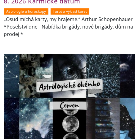
8. 2026 Karmické datum
Astrologie a horoskopy
Tarot a výklad karet
„Osud míchá karty, my hrajeme.“ Arthur Schopenhauer
*Poselství dne - Nabídka brigády, nové brigády, dům na
prodej *