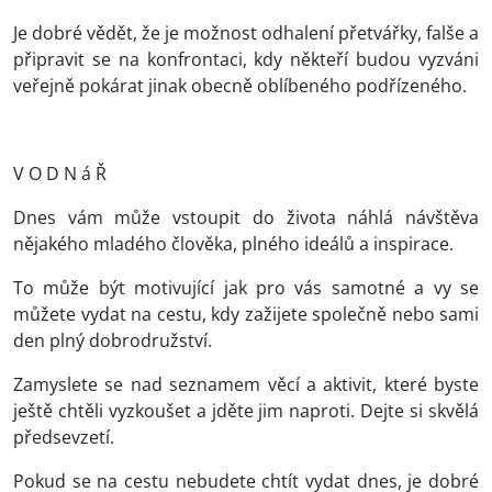
Je dobré vědět, že je možnost odhalení přetvářky, falše a
připravit se na konfrontaci, kdy někteří budou vyzváni
veřejně pokárat jinak obecně oblíbeného podřízeného.
V O D N á Ř
Dnes vám může vstoupit do života náhlá návštěva
nějakého mladého člověka, plného ideálů a inspirace.
To může být motivující jak pro vás samotné a vy se
můžete vydat na cestu, kdy zažijete společně nebo sami
den plný dobrodružství.
Zamyslete se nad seznamem věcí a aktivit, které byste
ještě chtěli vyzkoušet a jděte jim naproti. Dejte si skvělá
předsevzetí.
Pokud se na cestu nebudete chtít vydat dnes, je dobré