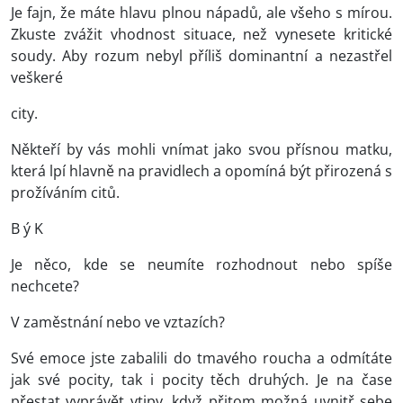
Je fajn, že máte hlavu plnou nápadů, ale všeho s mírou.
Zkuste zvážit vhodnost situace, než vynesete kritické
soudy. Aby rozum nebyl příliš dominantní a nezastřel
veškeré
city.
Někteří by vás mohli vnímat jako svou přísnou matku,
která lpí hlavně na pravidlech a opomíná být přirozená s
prožíváním citů.
B ý K
Je něco, kde se neumíte rozhodnout nebo spíše
nechcete?
V zaměstnání nebo ve vztazích?
Své emoce jste zabalili do tmavého roucha a odmítáte
jak své pocity, tak i pocity těch druhých. Je na čase
přestat vyprávět vtipy, když přitom možná uvnitř sebe