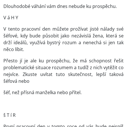
Dlouhodobé váhání vám dnes nebude ku prospěchu.
V á H Y
V tento pracovní den můžete prožívat jisté nálady své
šéfové, kdy bude působit jako nezávislá žena, která se
drží ideálů, využívá bystrý rozum a nenechá si jen tak
něco líbit.
Přesto jí je ale ku prospěchu, že má schopnost řešit
problematické situace rozumem a tudíž z nich vytěžit co
nejvíce. Zkuste uvítat tuto skutečnost, lepší taková
šéfová nebo
šéf, než přísná manželka nebo přítel.
š T í R
První pracovní den v tomto roce od vás bude nejspíš