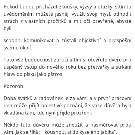
Pokud budou přicházet zkoušky, výzvy a otázky, s tímto
uvědoměním můžete jasněji využít svoji mysl, odhodit
strach z vlastních prožitků a mít oči otevřené, abyste
byli
schopni komunikovat a zůstali objektivní a prospěšní
svému okolí.
Toto vše budoucnost zúročí a tím si otevřete dveře pro
úspěšný vstup do nového roku bez přetvářky a strkání
hlavy do písku jako pštros.
Kozoroh
Doba svátků a radovánek je za vámi a v první pracovní
den může přijít bolestivé poznání, že vaše důvěra byla
vkládána tam, kde nyní přijde prozření.
Někdo tuto důvěru může zneužít a nasměrovat proti
vám. Jak se říká : " kousnout si do kyselého jablka".