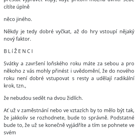
cítíte úplně
něco jiného.
Někdy je tedy dobré vyčkat, až do hry vstoupí nějaký
nový faktor.
B L í Ž E N C I
Svátky a završení loňského roku máte za sebou a pro
někoho z vás mohly přinést i uvědomění, že do nového
roku není dobré vstupovat s resty a udělají radikální
krok, tzn.,
že nebudou sedět na dvou židlích.
Ať už v zaměstnání nebo ve vztazích by to mělo být tak,
že jakkoliv se rozhodnete, bude to správně. Podstatné
bude to, že už se konečně vyjádříte a tím se pohnete ve
svém