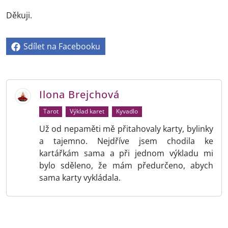
Děkuji.
Sdílet na Facebooku
Ilona Brejchová
Tarot
Výklad karet
Kyvadlo
Už od nepaměti mě přitahovaly karty, bylinky
a tajemno. Nejdříve jsem chodila ke
kartářkám sama a při jednom výkladu mi
bylo sděleno, že mám předurčeno, abych
sama karty vykládala.