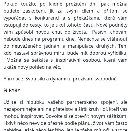
Pokud toužíte po klidně prožitém dni, pak možná
budete zaskočeni. Jít za svým cílem a přitom se
vypořádat s konkurencí a s překážkami, které vám
vstupují do cesty, to je úkol tohoto času. Nové podněty
vám způsobí novou chuť do života. Pasivní chování
nebude dnes na programu dne. Nenechte se vtáhnout
do neuváženého jednání a manipulace druhých. Ten,
kdo nastaví správnou míru, bude mít dobrou vyřídilku.
Možná se setkáte s inspirativní osobou, která vám
ukáže nový pohled na věc.
Afirmace: Svou sílu a dynamiku prožívám svobodně
♓ RYBY
Užijte si hloubku vašeho partnerského spojení, ale
nezapomínejte ani na přátelství a širší kruh lidí, kteří vás
mohou inspirovat. Dovolte si se otevřít novým zážitkům.
I když něco nevyjde přesně podle plánu, život vám často
nabídne ještě něco lepšího, jen je třeba mít oči a srdce