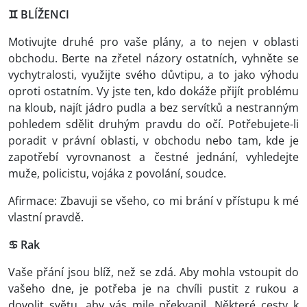
♊
BLÍŽENCI
Motivujte druhé pro vaše plány, a to nejen v oblasti
obchodu. Berte na zřetel názory ostatních, vyhněte se
vychytralosti, využijte svého důvtipu, a to jako výhodu
oproti ostatním. Vy jste ten, kdo dokáže přijít problému
na kloub, najít jádro pudla a bez servítků a nestranným
pohledem sdělit druhým pravdu do očí. Potřebujete-li
poradit v právní oblasti, v obchodu nebo tam, kde je
zapotřebí vyrovnanost a čestné jednání, vyhledejte
muže, policistu, vojáka z povolání, soudce.
Afirmace: Zbavuji se všeho, co mi brání v přístupu k mé
vlastní pravdě.
♋ Rak
Vaše přání jsou blíž, než se zdá. Aby mohla vstoupit do
vašeho dne, je potřeba je na chvíli pustit z rukou a
dovolit světu, aby vás mile překvapil. Některé cesty k