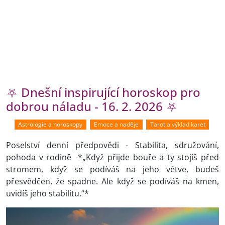
⛧ Dnešní inspirující horoskop pro
dobrou náladu - 16. 2. 2026 ⛧
Astrologie a horoskopy
Emoce a naděje
Tarot a výklad karet
Poselství denní předpovědi - Stabilita, sdružování,
pohoda v rodině *„Když přijde bouře a ty stojíš před
stromem, když se podíváš na jeho větve, budeš
přesvědčen, že spadne. Ale když se podíváš na kmen,
uvidíš jeho stabilitu.“*