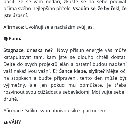
pocit, že se vám nedaří, zkuste se na sebe podívat
očima svého nejlepšího přítele.
Vsadím se, že by řekl, že
jste úžasní.
Afirmace: Uvolňuji se a nacházím svůj jas.
♍ Panna
Stagnace, dneska ne?
Nový přísun energie vás může
katapultovat tam, kam jste se dlouho chtěli dostat.
Dejte do svých projektů elán a ostatní budou nadšení
vaší nakažlivou vášní. 💥
Šance klepe, slyšíte?
Mějte oči
na stopkách a buďte připraveni, tento den může být
výjimečný, ale jen pokud mu pomůžete. Je třeba
rozvinout svou ctižádost a sebevědomí. Motivujte sebe i
druhé.
Afirmace: Sdílím svou ohnivou sílu s partnerem.
♎ VÁHY