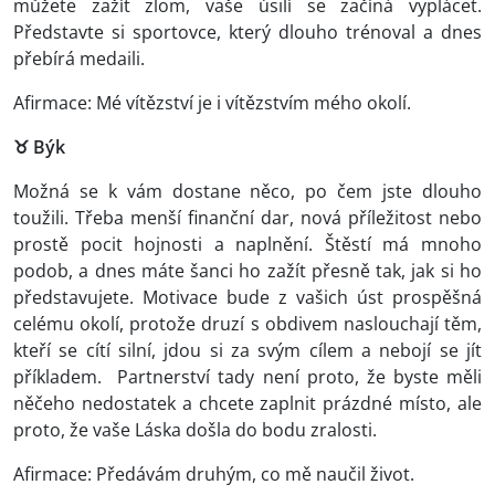
můžete zažít zlom, vaše úsilí se začíná vyplácet.
Představte si sportovce, který dlouho trénoval a dnes
přebírá medaili.
Afirmace: Mé vítězství je i vítězstvím mého okolí.
♉ Býk
Možná se k vám dostane něco, po čem jste dlouho
toužili. Třeba menší finanční dar, nová příležitost nebo
prostě pocit hojnosti a naplnění. Štěstí má mnoho
podob, a dnes máte šanci ho zažít přesně tak, jak si ho
představujete. Motivace bude z vašich úst prospěšná
celému okolí, protože druzí s obdivem naslouchají těm,
kteří se cítí silní, jdou si za svým cílem a nebojí se jít
příkladem. Partnerství tady není proto, že byste měli
něčeho nedostatek a chcete zaplnit prázdné místo, ale
proto, že vaše Láska došla do bodu zralosti.
Afirmace: Předávám druhým, co mě naučil život.