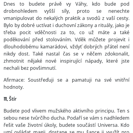
Dnes to budete právě vy Váhy, kdo bude pod
drobnohledem vyšší síly, proto se nenechte
vmanipulovat do nekalých praktik a svodů z vaší cesty.
Bylo by dobré uctívat i duchovní zákony a rituály, jako je
třeba pocit vděčnosti za to, co už máte a také
poděkování před stolováním. Vděk můžete projevit i
dlouhodobému kamarádovi, vždyť dobrých přátel není
nikdy dost. Také nastal čas se v něčem zdokonalit,
zhmotnit nějaké nové inspirující nápady, které jste
nechali bez povšimnutí.
Afirmace: Soustřeďuji se a pamatuji na své vnitřní
hodnoty.
♏ Štír
Budete pod vlivem mužského aktivního principu. Ten s
sebou nese tvůrčího ducha. Podaří se vám s nadhledem
řešit vaše životní úkoly, budete součástí Universa. Kdo
umí ovládat magii, dostane se mu šance ji využít pro