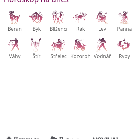
Beran
Býk
Blíženci
Rak
Lev
Panna
Váhy
Štír
Střelec
Kozoroh
Vodnář
Ryby