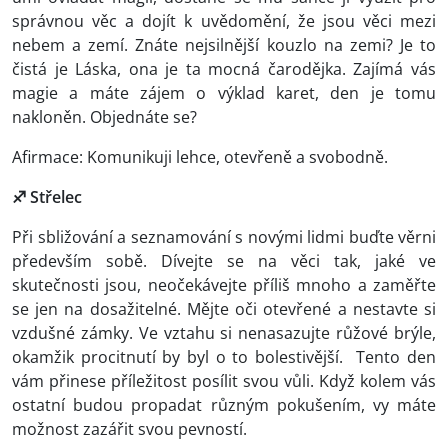
správnou věc a dojít k uvědomění, že jsou věci mezi
nebem a zemí. Znáte nejsilnější kouzlo na zemi? Je to
čistá je Láska, ona je ta mocná čarodějka. Zajímá vás
magie a máte zájem o výklad karet, den je tomu
nakloněn. Objednáte se?
Afirmace: Komunikuji lehce, otevřeně a svobodně.
♐ Střelec
Při sbližování a seznamování s novými lidmi buďte věrni
především sobě. Dívejte se na věci tak, jaké ve
skutečnosti jsou, neočekávejte příliš mnoho a zaměřte
se jen na dosažitelné. Mějte oči otevřené a nestavte si
vzdušné zámky. Ve vztahu si nenasazujte růžové brýle,
okamžik procitnutí by byl o to bolestivější. Tento den
vám přinese příležitost posílit svou vůli. Když kolem vás
ostatní budou propadat různým pokušením, vy máte
možnost zazářit svou pevností.