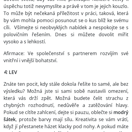
úspěchu totiž nevymyslíte a právě v tom je jejich kouzlo.
To může být nečekaná příležitost v práci, taková, která
by vám mohla pomoci posunout se o kus blíž ke svému
cíli. Všímejte si neobvyklých nabídek a nespokojte se s
polovičním řešením. Dnes si můžete dovolit mířit
vysoko a s lehkostí.
Afirmace: Ve společenství s partnerem rozvíjím své
vnitřní i vnější bohatství.
♌ LEV
Znáte ten pocit, kdy stále dokola řešíte to samé, ale bez
výsledku? Možná jste si sami sobě nastavili omezení,
která vás drží zpět. Možná budete čelit strachu z
chybných rozhodnutí, nedůvěře a zatěžování hlavy.
Pokud se cítíte zahlcení, dejte si pauzu, oblečte si
modrý
šátek
, protože barvy mají sílu
.
Kreativita se vám vrátí,
když jí přestanete házet klacky pod nohy. A pokud máte