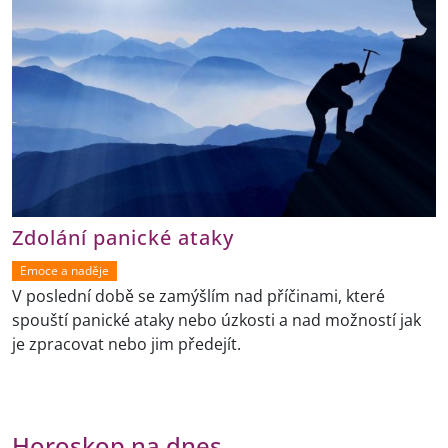
Zdolání panické ataky
Emoce a naděje
V poslední době se zamýšlím nad příčinami, které
spouští panické ataky nebo úzkosti a nad možností jak
je zpracovat nebo jim předejít.
Horoskop na dnes