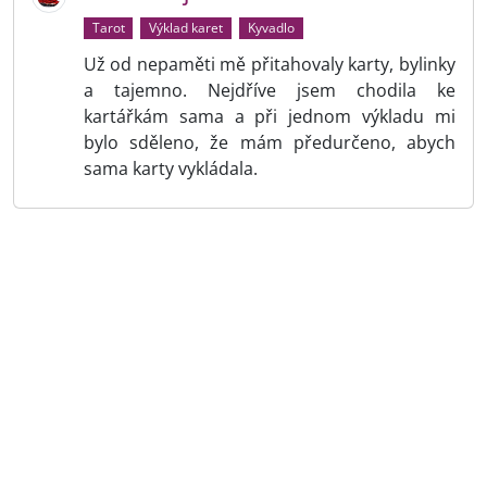
Tarot
Výklad karet
Kyvadlo
Už od nepaměti mě přitahovaly karty, bylinky
a tajemno. Nejdříve jsem chodila ke
kartářkám sama a při jednom výkladu mi
bylo sděleno, že mám předurčeno, abych
sama karty vykládala.