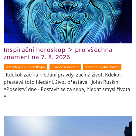
Inspirační horoskop ♑ pro všechna
znamení na 7. 8. 2026
Astrologie a horoskopy
Emoce a naděje
Tarot a výklad karet
„Kdekoli začíná hledání pravdy, začíná život. Kdekoli
přestává toto hledání, život přestává.“ John Ruskin
*Poselství dne - Postavit se za sebe, hledat smysl života
*