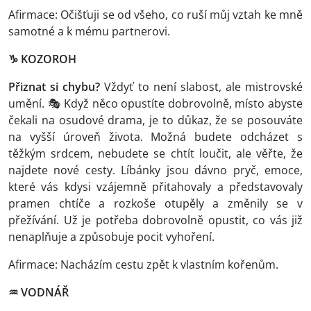
Afirmace: Očišťuji se od všeho, co ruší můj vztah ke mně
samotné a k mému partnerovi.
♑ KOZOROH
Přiznat si chybu?
Vždyť to není slabost, ale mistrovské
umění. 🎭 Když něco opustíte dobrovolně, místo abyste
čekali na osudové drama, je to důkaz, že se posouváte
na vyšší úroveň života. Možná budete odcházet s
těžkým srdcem, nebudete se chtít loučit, ale věřte, že
najdete nové cesty. Líbánky jsou dávno pryč, emoce,
které vás kdysi vzájemně přitahovaly a představovaly
pramen chtíče a rozkoše otupěly a změnily se v
přežívání. Už je potřeba dobrovolně opustit, co vás již
nenaplňuje a způsobuje pocit vyhoření.
Afirmace: Nacházím cestu zpět k vlastním kořenům.
♒ VODNÁŘ