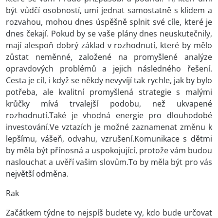
být vůdčí osobností, umí jednat samostatně s klidem a
rozvahou, mohou dnes úspěšně splnit své cíle, které je
dnes čekají. Pokud by se vaše plány dnes neuskutečnily,
mají alespoň dobrý základ v rozhodnutí, které by mělo
zůstat neměnné, založené na promyšlené analýze
opravdových problémů a jejich následného řešení.
Cesta je cíl, i když se někdy nevyvíjí tak rychle, jak by bylo
potřeba, ale kvalitní promyšlená strategie s malými
krůčky mívá trvalejší podobu, než ukvapené
rozhodnutí.Také je vhodná energie pro dlouhodobé
investování.Ve vztazích je možné zaznamenat změnu k
lepšímu, vášeň, odvahu, vzrušení.Komunikace s dětmi
by měla být přínosná a uspokojující, protože vám budou
naslouchat a uvěří vašim slovům.To by měla být pro vás
největší odměna.
Rak
Začátkem týdne to nejspíš budete vy, kdo bude určovat