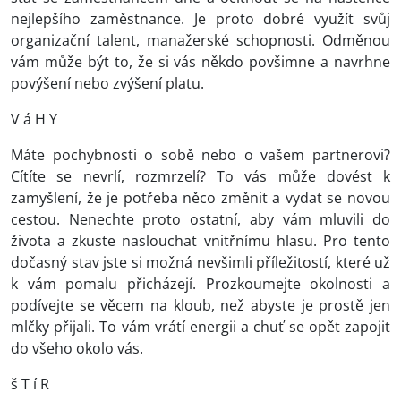
nejlepšího zaměstnance. Je proto dobré využít svůj
organizační talent, manažerské schopnosti. Odměnou
vám může být to, že si vás někdo povšimne a navrhne
povýšení nebo zvýšení platu.
V á H Y
Máte pochybnosti o sobě nebo o vašem partnerovi?
Cítíte se nevrlí, rozmrzelí? To vás může dovést k
zamyšlení, že je potřeba něco změnit a vydat se novou
cestou. Nenechte proto ostatní, aby vám mluvili do
života a zkuste naslouchat vnitřnímu hlasu. Pro tento
dočasný stav jste si možná nevšimli příležitostí, které už
k vám pomalu přicházejí. Prozkoumejte okolnosti a
podívejte se věcem na kloub, než abyste je prostě jen
mlčky přijali. To vám vrátí energii a chuť se opět zapojit
do všeho okolo vás.
š T í R