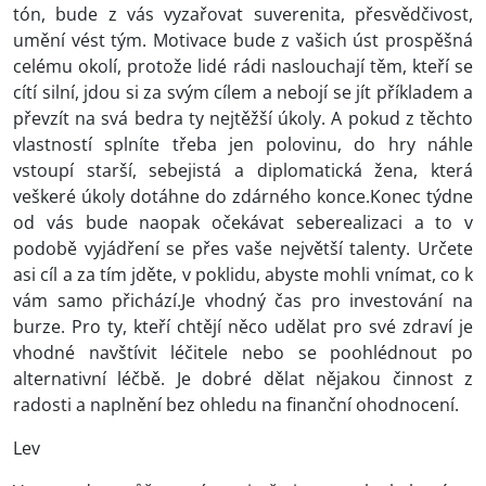
tón, bude z vás vyzařovat suverenita, přesvědčivost,
umění vést tým. Motivace bude z vašich úst prospěšná
celému okolí, protože lidé rádi naslouchají těm, kteří se
cítí silní, jdou si za svým cílem a nebojí se jít příkladem a
převzít na svá bedra ty nejtěžší úkoly. A pokud z těchto
vlastností splníte třeba jen polovinu, do hry náhle
vstoupí starší, sebejistá a diplomatická žena, která
veškeré úkoly dotáhne do zdárného konce.Konec týdne
od vás bude naopak očekávat seberealizaci a to v
podobě vyjádření se přes vaše největší talenty. Určete
asi cíl a za tím jděte, v poklidu, abyste mohli vnímat, co k
vám samo přichází.Je vhodný čas pro investování na
burze. Pro ty, kteří chtějí něco udělat pro své zdraví je
vhodné navštívit léčitele nebo se poohlédnout po
alternativní léčbě. Je dobré dělat nějakou činnost z
radosti a naplnění bez ohledu na finanční ohodnocení.
Lev