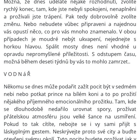
Možná, že dnes uděláte nějaké rozhodnutí, zvolíte
rychlý konec, tam, kde jste nebyli spokojeni, nenaplněni
a prožívali jste trápení. Pak tedy dobrovolně zvolíte
změnu. Nebo nebudete vůbec připraveni a najednou
vás opustí něco, co pro vás mnoho znamenalo. V obou
případech je moudré nebýt ukvapení, nejednejte s
horkou hlavou. Spálit mosty dnes není vhodné u
opravdu nepromyšlené příležitosti. S odstupem času,
možná během deseti týdnů by vás to mohlo zamrzet..
V O D N á Ř
Někomu se dnes může podařit zažít pocit být v sedmém
nebi nebo potkat prince na bílém koni a to po prožití
nějakého příjemného emocionálního prožitku. Tam, kde
se dlouhodobě nedařilo urovnat spory, prožívat
přátelskou atmosféru jsou velké šance na usmíření.
Pokud to tak cítíte, nebojte se i vy sami přijít s
láskyplným gestem. Neskrývejte proto své city a buďte
otevřeni svému okolí. Tyto pocity budete prožívat jak v