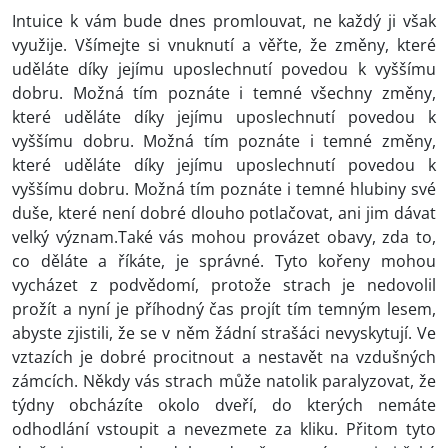
Intuice k vám bude dnes promlouvat, ne každý ji však
využije. Všímejte si vnuknutí a věřte, že změny, které
uděláte díky jejímu uposlechnutí povedou k vyššímu
dobru. Možná tím poznáte i temné všechny změny,
které uděláte díky jejímu uposlechnutí povedou k
vyššímu dobru. Možná tím poznáte i temné změny,
které uděláte díky jejímu uposlechnutí povedou k
vyššímu dobru. Možná tím poznáte i temné hlubiny své
duše, které není dobré dlouho potlačovat, ani jim dávat
velký význam.Také vás mohou provázet obavy, zda to,
co děláte a říkáte, je správné. Tyto kořeny mohou
vycházet z podvědomí, protože strach je nedovolil
prožít a nyní je příhodný čas projít tím temným lesem,
abyste zjistili, že se v něm žádní strašáci nevyskytují. Ve
vztazích je dobré procitnout a nestavět na vzdušných
zámcích. Někdy vás strach může natolik paralyzovat, že
týdny obcházíte okolo dveří, do kterých nemáte
odhodlání vstoupit a nevezmete za kliku. Přitom tyto