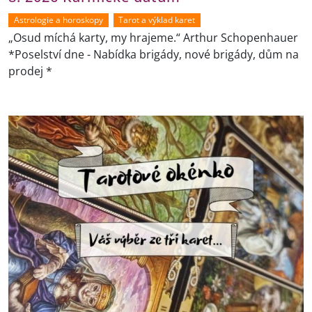
Astrologie a horoskopy
Tarot a výklad karet
„Osud míchá karty, my hrajeme.“ Arthur Schopenhauer
*Poselství dne - Nabídka brigády, nové brigády, dům na
prodej *