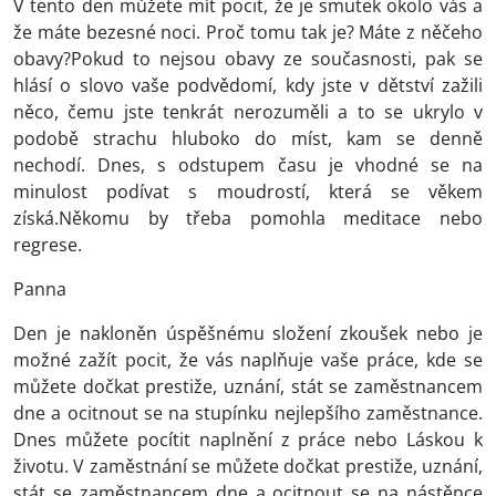
V tento den můžete mít pocit, že je smutek okolo vás a
že máte bezesné noci. Proč tomu tak je? Máte z něčeho
obavy?Pokud to nejsou obavy ze současnosti, pak se
hlásí o slovo vaše podvědomí, kdy jste v dětství zažili
něco, čemu jste tenkrát nerozuměli a to se ukrylo v
podobě strachu hluboko do míst, kam se denně
nechodí. Dnes, s odstupem času je vhodné se na
minulost podívat s moudrostí, která se věkem
získá.Někomu by třeba pomohla meditace nebo
regrese.
Panna
Den je nakloněn úspěšnému složení zkoušek nebo je
možné zažít pocit, že vás naplňuje vaše práce, kde se
můžete dočkat prestiže, uznání, stát se zaměstnancem
dne a ocitnout se na stupínku nejlepšího zaměstnance.
Dnes můžete pocítit naplnění z práce nebo Láskou k
životu. V zaměstnání se můžete dočkat prestiže, uznání,
stát se zaměstnancem dne a ocitnout se na nástěnce