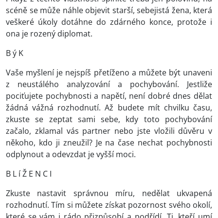
scéně se může náhle objevit starší, sebejistá žena, která
veškeré úkoly dotáhne do zdárného konce, protože i
ona je rozený diplomat.
B ý K
Vaše myšlení je nejspíš přetíženo a můžete být unaveni
z neustálého analyzování a pochybování. Jestliže
pociťujete pochybnosti a napětí, není dobré dnes dělat
žádná vážná rozhodnutí. Až budete mít chvilku času,
zkuste se zeptat sami sebe, kdy toto pochybování
začalo, zklamal vás partner nebo jste vložili důvěru v
někoho, kdo ji zneužil? Je na čase nechat pochybnosti
odplynout a odevzdat je vyšší moci.
B L í Ž E N C I
Zkuste nastavit správnou míru, nedělat ukvapená
rozhodnutí. Tím si můžete získat pozornost svého okolí,
které se vám i rádo přizpůsobí a podřídí. Ti, kteří umí