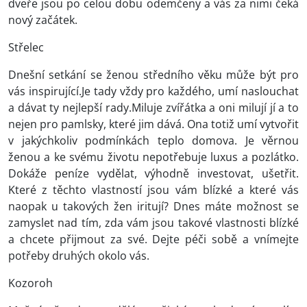
dveře jsou po celou dobu odemčeny a vás za nimi čeká
nový začátek.
Střelec
Dnešní setkání se ženou středního věku může být pro
vás inspirující.Je tady vždy pro každého, umí naslouchat
a dávat ty nejlepší rady.Miluje zvířátka a oni milují jí a to
nejen pro pamlsky, které jim dává. Ona totiž umí vytvořit
v jakýchkoliv podmínkách teplo domova. Je věrnou
ženou a ke svému životu nepotřebuje luxus a pozlátko.
Dokáže peníze vydělat, výhodně investovat, ušetřit.
Které z těchto vlastností jsou vám blízké a které vás
naopak u takových žen iritují? Dnes máte možnost se
zamyslet nad tím, zda vám jsou takové vlastnosti blízké
a chcete přijmout za své. Dejte péči sobě a vnímejte
potřeby druhých okolo vás.
Kozoroh