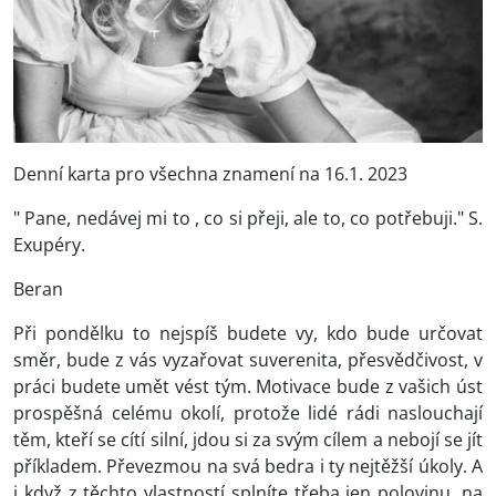
Denní karta pro všechna znamení na 16.1. 2023
" Pane, nedávej mi to , co si přeji, ale to, co potřebuji." S.
Exupéry.
Beran
Při pondělku to nejspíš budete vy, kdo bude určovat
směr, bude z vás vyzařovat suverenita, přesvědčivost, v
práci budete umět vést tým. Motivace bude z vašich úst
prospěšná celému okolí, protože lidé rádi naslouchají
těm, kteří se cítí silní, jdou si za svým cílem a nebojí se jít
příkladem. Převezmou na svá bedra i ty nejtěžší úkoly. A
i když z těchto vlastností splníte třeba jen polovinu, na