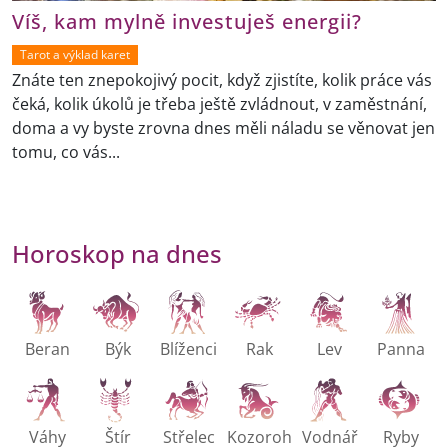
Víš, kam mylně investuješ energii?
Tarot a výklad karet
Znáte ten znepokojivý pocit, když zjistíte, kolik práce vás
čeká, kolik úkolů je třeba ještě zvládnout, v zaměstnání,
doma a vy byste zrovna dnes měli náladu se věnovat jen
tomu, co vás...
Horoskop na dnes
Beran
Býk
Blíženci
Rak
Lev
Panna
Váhy
Štír
Střelec
Kozoroh
Vodnář
Ryby