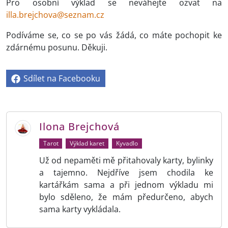
Pro osobní výklad se neváhejte ozvat na
illa.brejchova@seznam.cz
Podíváme se, co se po vás žádá, co máte pochopit ke
zdárnému posunu. Děkuji.
Sdílet na Facebooku
Ilona Brejchová
Tarot
Výklad karet
Kyvadlo
Už od nepaměti mě přitahovaly karty, bylinky
a tajemno. Nejdříve jsem chodila ke
kartářkám sama a při jednom výkladu mi
bylo sděleno, že mám předurčeno, abych
sama karty vykládala.