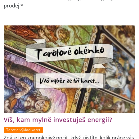
prodej *
Víš, kam mylně investuješ energii?
Tarot a výklad karet
Znáte ten znepokojivý pocit, když zjistíte, kolik práce vás