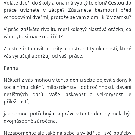
Voláte dceři do školy a ona má vybitý telefon? Cestou do
práce uvíznete v zácpě? Zůstanete bezmocní před
vchodovými dveřmi, protože se vám zlomil klíč v zámku?
V práci zažíváte rivalitu mezi kolegy? Nastává otázka, co
vám tyto situace mají říct?
Zkuste si stanovit priority a odstranit ty okolnosti, které
vás vyrušují a zdržují od vaší práce.
Panna
Někteří z vás mohou v tento den u sebe objevit sklony k
sociálnímu cítění, milosrdenství, dobročinnosti, dávání
nezištných darů. Vaše laskavost a velkorysost je
příležitostí,
jak pomoci potřebným a právě v tento den by měla být
dvojnásobně zúročena.
Nezapomeňte ale také na sebe a vyjádřite i své potřeby