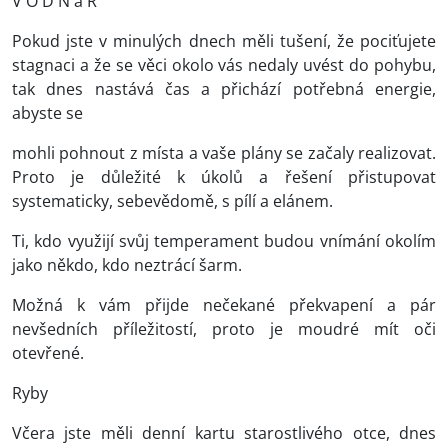
V O D N á Ř
Pokud jste v minulých dnech měli tušení, že pociťujete
stagnaci a že se věci okolo vás nedaly uvést do pohybu,
tak dnes nastává čas a přichází potřebná energie,
abyste se
mohli pohnout z místa a vaše plány se začaly realizovat.
Proto je důležité k úkolů a řešení přistupovat
systematicky, sebevědomě, s pílí a elánem.
Ti, kdo využijí svůj temperament budou vnímání okolím
jako někdo, kdo neztrácí šarm.
Možná k vám přijde nečekané překvapení a pár
nevšedních příležitostí, proto je moudré mít oči
otevřené.
Ryby
Včera jste měli denní kartu starostlivého otce, dnes