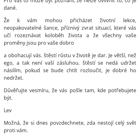
Pro vás to může být poznání, že nelze ovlivnit to, co je
dané.
Že k vám mohou přicházet životní lekce,
neopakovatelné šance, příznivý zvrat situací, které vás
učí rozeznávat koloběh života a že všechny vaše
proměny jsou pro vaše dobro
a obohacují vás. štěstí růstu v životě je dar. Je větší, než
ego, a tak není vaší zásluhou. štěstí se nedá udržet
násilím, pokud se bude chtít rozloučit, je dobré ho
nedržet.
Důvěřujte vesmíru, že vás pošle tam, kde potřebujete
být.
Lev
Možná, že si dnes povzdechnete, zda nestojí celý svět
proti vám.