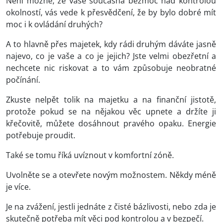
Není možné, že vaše současná bezmoc nad kontrolou
okolností, vás vede k přesvědčení, že by bylo dobré mít
moc i k ovládání druhých?
A to hlavně přes majetek, kdy rádi druhým dáváte jasně
najevo, co je vaše a co je jejich? Jste velmi obezřetní a
nechcete nic riskovat a to vám způsobuje neobratné
počínání.
Zkuste nelpět tolik na majetku a na finanční jistotě,
protože pokud se na nějakou věc upnete a držíte ji
křečovitě, můžete dosáhnout pravého opaku. Energie
potřebuje proudit.
Také se tomu říká uvíznout v komfortní zóně.
Uvolněte se a otevřete novým možnostem. Někdy méně
je více.
Je na zvážení, jestli jednáte z čisté bázlivosti, nebo zda je
skutečně potřeba mít věci pod kontrolou a v bezpečí.