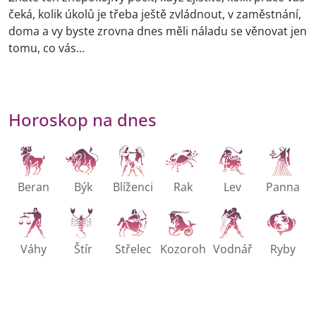
čeká, kolik úkolů je třeba ještě zvládnout, v zaměstnání,
doma a vy byste zrovna dnes měli náladu se věnovat jen
tomu, co vás...
Horoskop na dnes
Beran
Býk
Blíženci
Rak
Lev
Panna
Váhy
Štír
Střelec
Kozoroh
Vodnář
Ryby