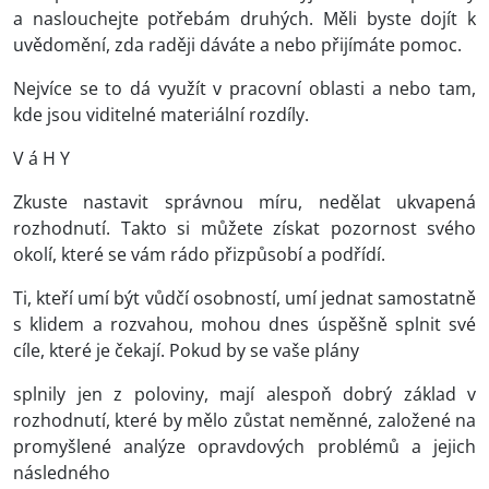
a naslouchejte potřebám druhých. Měli byste dojít k
uvědomění, zda raději dáváte a nebo přijímáte pomoc.
Nejvíce se to dá využít v pracovní oblasti a nebo tam,
kde jsou viditelné materiální rozdíly.
V á H Y
Zkuste nastavit správnou míru, nedělat ukvapená
rozhodnutí. Takto si můžete získat pozornost svého
okolí, které se vám rádo přizpůsobí a podřídí.
Ti, kteří umí být vůdčí osobností, umí jednat samostatně
s klidem a rozvahou, mohou dnes úspěšně splnit své
cíle, které je čekají. Pokud by se vaše plány
splnily jen z poloviny, mají alespoň dobrý základ v
rozhodnutí, které by mělo zůstat neměnné, založené na
promyšlené analýze opravdových problémů a jejich
následného