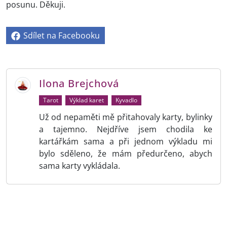
posunu. Děkuji.
Sdílet na Facebooku
Ilona Brejchová
Tarot
Výklad karet
Kyvadlo
Už od nepaměti mě přitahovaly karty, bylinky
a tajemno. Nejdříve jsem chodila ke
kartářkám sama a při jednom výkladu mi
bylo sděleno, že mám předurčeno, abych
sama karty vykládala.