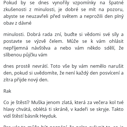
Pokud by se dnes vynořily vzpomínky na špatné
zkušenosti z minulosti, je dobré se mít na pozoru,
abyste se neuzavřeli před světem a neprožili den plný
obav z dávné
minulosti. Dobrá rada zní, buďte si vědomi své síly a
postavte se výzvě čelem. Může se k vám ohlásit
nepříjemná návštěva a nebo vám někdo sdělí, že
slíbenou půjčku vám
dnes prostě nevrátí. Toto vše by vám nemělo narušit
den, pokud si uvědomíte, že není každý den posvícení a
zítra přijde nový den.
Rak
Co je štěstí? Muška jenom zlatá, která za večera kol tvé
hlavy chvátá, oblétá ti skráně, v kadeři se skryje. Takto
vidí štěstí básník Heyduk.