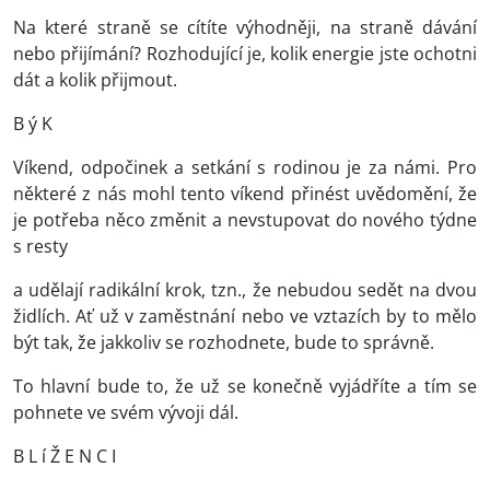
Na které straně se cítíte výhodněji, na straně dávání
nebo přijímání? Rozhodující je, kolik energie jste ochotni
dát a kolik přijmout.
B ý K
Víkend, odpočinek a setkání s rodinou je za námi. Pro
některé z nás mohl tento víkend přinést uvědomění, že
je potřeba něco změnit a nevstupovat do nového týdne
s resty
a udělají radikální krok, tzn., že nebudou sedět na dvou
židlích. Ať už v zaměstnání nebo ve vztazích by to mělo
být tak, že jakkoliv se rozhodnete, bude to správně.
To hlavní bude to, že už se konečně vyjádříte a tím se
pohnete ve svém vývoji dál.
B L í Ž E N C I