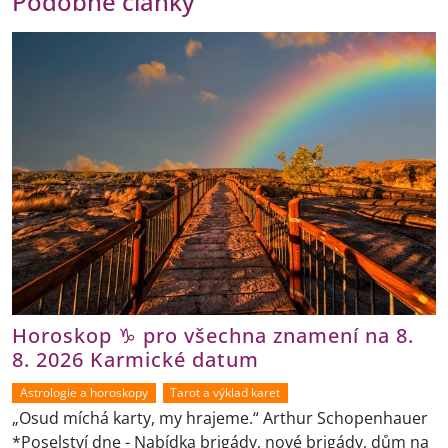
Podobné články
Horoskop ♑ pro všechna znamení na 8.
8. 2026 Karmické datum
Astrologie a horoskopy
Tarot a výklad karet
„Osud míchá karty, my hrajeme.“ Arthur Schopenhauer
*Poselství dne - Nabídka brigády, nové brigády, dům na