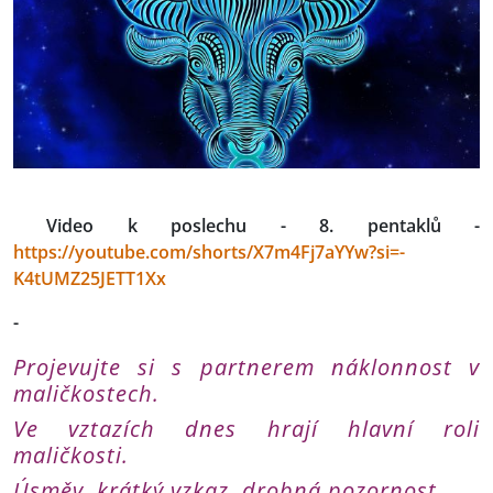
Video k poslechu - 8. pentaklů -
https://youtube.com/shorts/X7m4Fj7aYYw?si=-
K4tUMZ25JETT1Xx
-
Projevujte si s partnerem náklonnost v
maličkostech.
Ve vztazích dnes hrají hlavní roli
maličkosti.
Úsměv, krátký vzkaz, drobná pozornost.