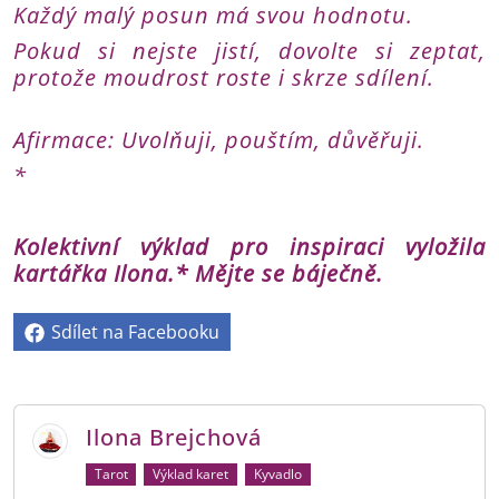
Každý malý posun má svou hodnotu.
Pokud si nejste jistí, dovolte si zeptat,
protože moudrost roste i skrze sdílení.
Afirmace: Uvolňuji, pouštím, důvěřuji.
*
Kolektivní výklad pro inspiraci vyložila
kartářka Ilona.* Mějte se báječně.
Sdílet na Facebooku
Ilona Brejchová
Tarot
Výklad karet
Kyvadlo