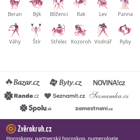
Beran
Býk
Blíženci
Rak
Lev
Panna
Váhy
Štír
Střelec
Kozoroh
Vodnář
Ryby
Horoskopy, partnerský horoskop, numerologie