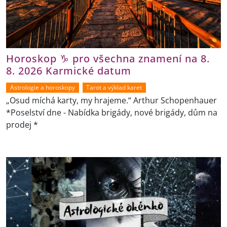
Horoskop ♑ pro všechna znamení na 8.
8. 2026 Karmické datum
Astrologie a horoskopy
Tarot a výklad karet
„Osud míchá karty, my hrajeme.“ Arthur Schopenhauer
*Poselství dne - Nabídka brigády, nové brigády, dům na
prodej *