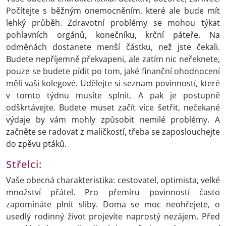
Počítejte s běžným onemocněním, které ale bude mít
lehký průběh. Zdravotní problémy se mohou týkat
pohlavních orgánů, konečníku, krční páteře. Na
odměnách dostanete menší částku, než jste čekali.
Budete nepříjemně překvapeni, ale zatím nic neřeknete,
pouze se budete pídit po tom, jaké finanční ohodnocení
měli vaši kolegové. Udělejte si seznam povinností, které
v tomto týdnu musíte splnit. A pak je postupně
odškrtávejte. Budete muset začít více šetřit, nečekané
výdaje by vám mohly způsobit nemilé problémy. A
začněte se radovat z maličkostí, třeba se zaposlouchejte
do zpěvu ptáků.
Střelci:
Vaše obecná charakteristika: cestovatel, optimista, velké
množství přátel. Pro přemíru povinností často
zapomínáte plnit sliby. Doma se moc neohřejete, o
usedlý rodinný život projevíte naprostý nezájem. Před