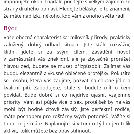
imponujete okolí. I nadále počítejte s velkým zájmem ze
strany druhého pohlaví. Hledejte bělásky. Je to znamení,
že máte nablízku někoho, kdo vám z onoho světa radí.
Býci:
Vaše obecná charakteristika: milovník přírody, prakticky
založený, dobrý odhad situace. Jste stále rozvážní,
klidní, jdete si za svým cílem. Zavádění novot
v zaměstnání vás zneklidní, ale je zbytečné prorážet
hlavou zeď, budete se muset přizpůsobit. Zajímat vás
budou elegantně a vkusně oblečené protějšky. Pokusíte
se osobu, která vás zaujme, pozvat na chutné jídlo a
kvalitní pití. Zabodujete, stále si budete mít o čem
povídat. Bude dobré si co nejdříve ujasnit vzájemné
priority. Vám asi půjde více o sex, protějšek by na vás
mohl být hodně citově závislý. Jste perfektní rodiče,
máte pochopení pro rošťárny svých potomků. Vážíte si
toho, že je máte. Naplánujte si v tomto týdnu jen tolik
aktivit, kolik můžete bez obav stihnout.