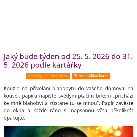
Jaký bude týden od 25. 5. 2026 do 31.
5. 2026 podle kartářky
Astrologie a horoskopy
Tarot a výklad karet
Kouzlo na přivolání blahobytu do vašeho domova: na
kousek papíru napište světlým ptačím brkem „přichází
ke mně blahobyt a zůstane tu se mnou“. Papír zavěste
do okna a každé ráno si napsanou větu několikrát
opakujte.