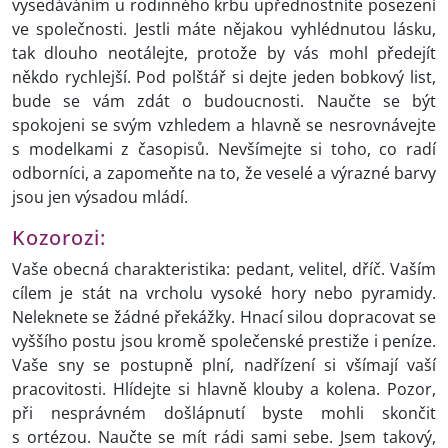
vysedáváním u rodinného krbu upřednostníte posezení
ve společnosti. Jestli máte nějakou vyhlédnutou lásku,
tak dlouho neotálejte, protože by vás mohl předejít
někdo rychlejší. Pod polštář si dejte jeden bobkový list,
bude se vám zdát o budoucnosti. Naučte se být
spokojeni se svým vzhledem a hlavně se nesrovnávejte
s modelkami z časopisů. Nevšímejte si toho, co radí
odborníci, a zapomeňte na to, že veselé a výrazné barvy
jsou jen výsadou mládí.
Kozorozi:
Vaše obecná charakteristika: pedant, velitel, dříč. Vaším
cílem je stát na vrcholu vysoké hory nebo pyramidy.
Neleknete se žádné překážky. Hnací silou dopracovat se
vyššího postu jsou kromě společenské prestiže i peníze.
Vaše sny se postupně plní, nadřízení si všímají vaší
pracovitosti. Hlídejte si hlavně klouby a kolena. Pozor,
při nesprávném došlápnutí byste mohli skončit
s ortézou. Naučte se mít rádi sami sebe. Jsem takový,