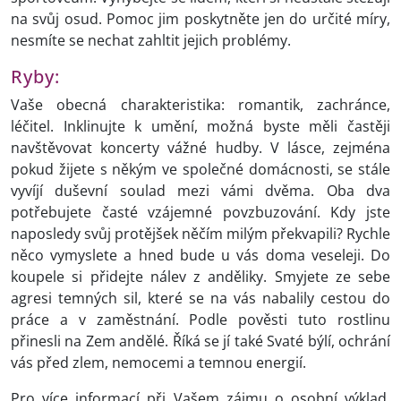
na svůj osud. Pomoc jim poskytněte jen do určité míry,
nesmíte se nechat zahltit jejich problémy.
Ryby:
Vaše obecná charakteristika: romantik, zachránce,
léčitel. Inklinujte k umění, možná byste měli častěji
navštěvovat koncerty vážné hudby. V lásce, zejména
pokud žijete s někým ve společné domácnosti, se stále
vyvíjí duševní soulad mezi vámi dvěma. Oba dva
potřebujete časté vzájemné povzbuzování. Kdy jste
naposledy svůj protějšek něčím milým překvapili? Rychle
něco vymyslete a hned bude u vás doma veseleji. Do
koupele si přidejte nálev z anděliky. Smyjete ze sebe
agresi temných sil, které se na vás nabalily cestou do
práce a v zaměstnání. Podle pověsti tuto rostlinu
přinesli na Zem andělé. Říká se jí také Svaté býlí, ochrání
vás před zlem, nemocemi a temnou energií.
Pro více informací při Vašem zájmu o osobní výklad,