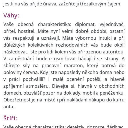
jestli na vás přijde únava, zažeňte ji třezalkovým čajem.
Váhy:
Vaše obecná charakteristika: diplomat, vyjednávač,
přítel, hostitel. Máte nyní velmi dobré období, ostatní
vás respektují a uznávají. Máte výbornou intuici a při
důležitých kolektivních rozhodováních vás bude okolí
následovat. Jste pro lidi kolem vás přirozenou autoritou.
V zaměstnání budete usmiřovat hádající se strany. A
sbírejte síly na pracovní maraton, který potrvá do
poloviny června. Kdy jste naposledy někoho doma nebo
v práci pochválili? I malé ocenění potěší, a hlavně
zpříjemní atmosféru. Dávejte si, hlavně v obchodních
domech, obzvlášť pozor na doklady, mobil a peněženku.
Obezřetnost je na místě i při nakládání nákupu do kufru
auta.
Štíři:
Vaše obecná charakteristika: detektiv, dozorce, žárlivec.