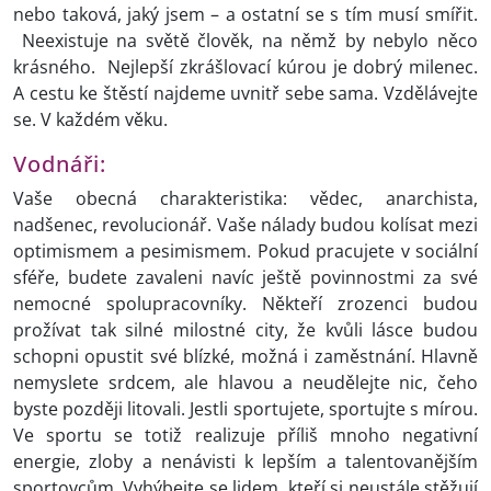
nebo taková, jaký jsem – a ostatní se s tím musí smířit.
Neexistuje na světě člověk, na němž by nebylo něco
krásného. Nejlepší zkrášlovací kúrou je dobrý milenec.
A cestu ke štěstí najdeme uvnitř sebe sama. Vzdělávejte
se. V každém věku.
Vodnáři:
Vaše obecná charakteristika: vědec, anarchista,
nadšenec, revolucionář. Vaše nálady budou kolísat mezi
optimismem a pesimismem. Pokud pracujete v sociální
sféře, budete zavaleni navíc ještě povinnostmi za své
nemocné spolupracovníky. Někteří zrozenci budou
prožívat tak silné milostné city, že kvůli lásce budou
schopni opustit své blízké, možná i zaměstnání. Hlavně
nemyslete srdcem, ale hlavou a neudělejte nic, čeho
byste později litovali. Jestli sportujete, sportujte s mírou.
Ve sportu se totiž realizuje příliš mnoho negativní
energie, zloby a nenávisti k lepším a talentovanějším
sportovcům. Vyhýbejte se lidem, kteří si neustále stěžují