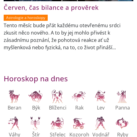
Červen, čas bilance a prověrek
Astrologie a horoskopy
Tento měsíc bude přát každému otevřenému srdci
zkusit něco nového. A to by jej mohlo přivést k
zásadnímu poznání, že pohotová reakce ať už
myšlenková nebo fyzická, na to, co život přináší...
Horoskop na dnes
Beran
Býk
Blíženci
Rak
Lev
Panna
Váhy
Štír
Střelec
Kozoroh
Vodnář
Ryby