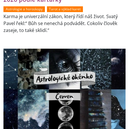
Astrologie a horoskopy
Tarot a výklad karet
Karma je univerzální zákon, který řídí náš život. Svatý
Pavel řekl:“ Bůh se nenechá podvádět. Cokoliv člověk
zaseje, to také sklidí.“