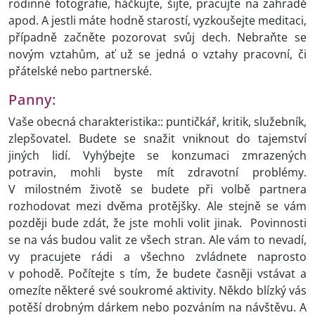
rodinné fotografie, háčkujte, šijte, pracujte na zahradě
apod. A jestli máte hodně starostí, vyzkoušejte meditaci,
případně začněte pozorovat svůj dech. Nebraňte se
novým vztahům, ať už se jedná o vztahy pracovní, či
přátelské nebo partnerské.
Panny:
Vaše obecná charakteristika:: puntičkář, kritik, služebník,
zlepšovatel. Budete se snažit vniknout do tajemství
jiných lidí. Vyhýbejte se konzumaci zmrazených
potravin, mohli byste mít zdravotní problémy.
V milostném životě se budete při volbě partnera
rozhodovat mezi dvěma protějšky. Ale stejně se vám
později bude zdát, že jste mohli volit jinak. Povinnosti
se na vás budou valit ze všech stran. Ale vám to nevadí,
vy pracujete rádi a všechno zvládnete naprosto
v pohodě. Počítejte s tím, že budete časněji vstávat a
omezíte některé své soukromé aktivity. Někdo blízký vás
potěší drobným dárkem nebo pozváním na návštěvu. A