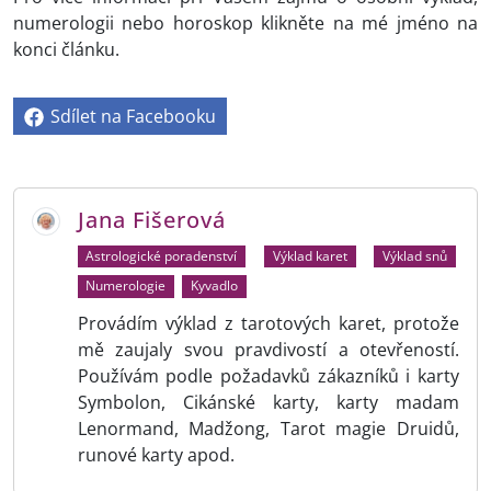
numerologii nebo horoskop klikněte na mé jméno na
konci článku.
Sdílet na Facebooku
Jana Fišerová
Astrologické poradenství
Výklad karet
Výklad snů
Numerologie
Kyvadlo
Provádím výklad z tarotových karet, protože
mě zaujaly svou pravdivostí a otevřeností.
Používám podle požadavků zákazníků i karty
Symbolon, Cikánské karty, karty madam
Lenormand, Madžong, Tarot magie Druidů,
runové karty apod.