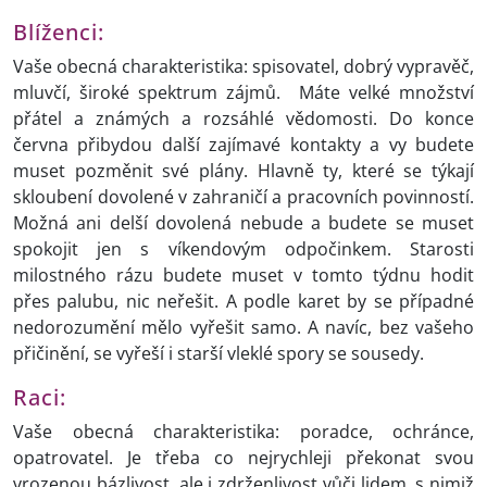
Blíženci:
Vaše obecná charakteristika: spisovatel, dobrý vypravěč,
mluvčí, široké spektrum zájmů. Máte velké množství
přátel a známých a rozsáhlé vědomosti. Do konce
června přibydou další zajímavé kontakty a vy budete
muset pozměnit své plány. Hlavně ty, které se týkají
skloubení dovolené v zahraničí a pracovních povinností.
Možná ani delší dovolená nebude a budete se muset
spokojit jen s víkendovým odpočinkem. Starosti
milostného rázu budete muset v tomto týdnu hodit
přes palubu, nic neřešit. A podle karet by se případné
nedorozumění mělo vyřešit samo. A navíc, bez vašeho
přičinění, se vyřeší i starší vleklé spory se sousedy.
Raci:
Vaše obecná charakteristika: poradce, ochránce,
opatrovatel. Je třeba co nejrychleji překonat svou
vrozenou bázlivost, ale i zdrženlivost vůči lidem, s nimiž