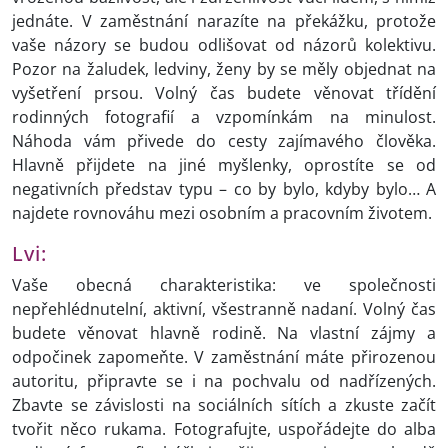
jednáte. V zaměstnání narazíte na překážku, protože
vaše názory se budou odlišovat od názorů kolektivu.
Pozor na žaludek, ledviny, ženy by se měly objednat na
vyšetření prsou. Volný čas budete věnovat třídění
rodinných fotografií a vzpomínkám na minulost.
Náhoda vám přivede do cesty zajímavého člověka.
Hlavně přijdete na jiné myšlenky, oprostíte se od
negativních představ typu – co by bylo, kdyby bylo… A
najdete rovnováhu mezi osobním a pracovním životem.
Lvi:
Vaše obecná charakteristika: ve společnosti
nepřehlédnutelní, aktivní, všestranně nadaní. Volný čas
budete věnovat hlavně rodině. Na vlastní zájmy a
odpočinek zapomeňte. V zaměstnání máte přirozenou
autoritu, připravte se i na pochvalu od nadřízených.
Zbavte se závislosti na sociálních sítích a zkuste začít
tvořit něco rukama. Fotografujte, uspořádejte do alba