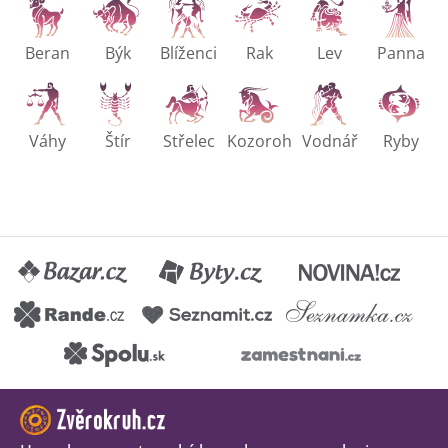
Beran
Býk
Blíženci
Rak
Lev
Panna
Váhy
Štír
Střelec
Kozoroh
Vodnář
Ryby