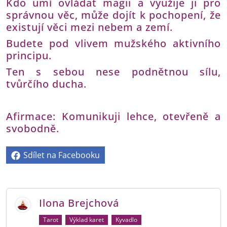
Kdo umí ovládat magii a využije ji pro
správnou věc, může dojít k pochopení, že
existují věci mezi nebem a zemí.
Budete pod vlivem mužského aktivního
principu.
Ten s sebou nese podnětnou sílu,
tvůrčího ducha.
Afirmace: Komunikuji lehce, otevřeně a
svobodně.
Sdílet na Facebooku
Ilona Brejchová
Tarot
Výklad karet
Kyvadlo