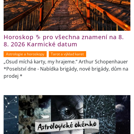
Horoskop ♑ pro všechna znamení na 8.
8. 2026 Karmické datum
Astrologie a horoskopy
Tarot a výklad karet
„Osud míchá karty, my hrajeme.“ Arthur Schopenhauer
*Poselství dne - Nabídka brigády, nové brigády, dům na
prodej *