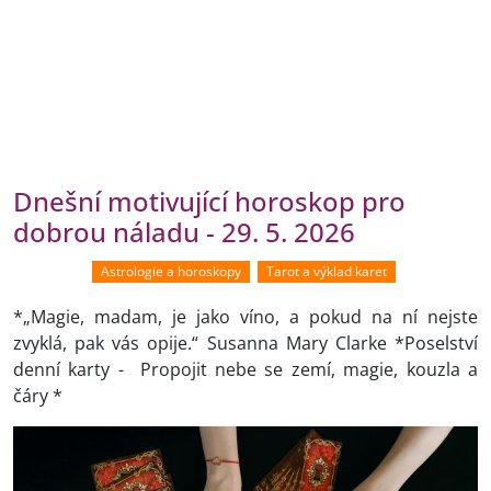
Dnešní motivující horoskop pro
dobrou náladu - 29. 5. 2026
Astrologie a horoskopy
Tarot a výklad karet
*„Magie, madam, je jako víno, a pokud na ní nejste
zvyklá, pak vás opije.“ Susanna Mary Clarke *Poselství
denní karty - Propojit nebe se zemí, magie, kouzla a
čáry *