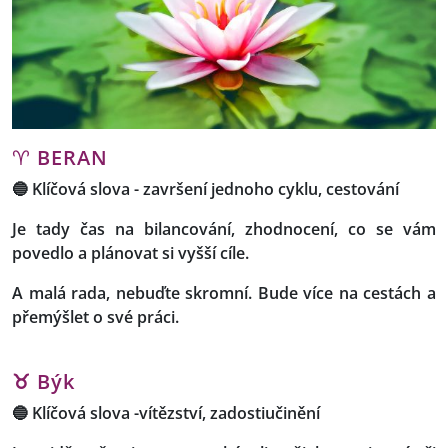
♈
BERAN
🔵
Klíčová slova
- završení jednoho cyklu, cestování
Je tady čas na bilancování, zhodnocení, co se vám
povedlo a plánovat si vyšší cíle.
A malá rada, nebuďte skromní. Bude více na cestách a
přemýšlet o své práci.
♉ Býk
🔵
Klíčová slova -
vítězství, zadostiučinění