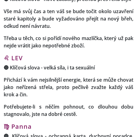
Vše má svůj čas a ten váš se bude točit okolo uzavření
staré kapitoly a bude vyžadováno přejít na nový břeh,
odkud není návratu.
Třeba u těch, co si pořídí nového mazlíčka, který už pak
nejde vrátit jako nepotřebné zboží.
♌ LEV
🔵
Klíčová slova
-
velká síla, i ta sexuální
Přichází k vám nejsilnější energie, která se může chovat
jako neřízená střela, proto pečlivě zvažte každý váš
krok a čin.
Potřebujete-li s něčím pohnout, co dlouhou dobu
stagnovalo, jste na dobré cestě.
♍ Panna
🔵
Klíčová slova -
ochranná karta, duchovní poradce,