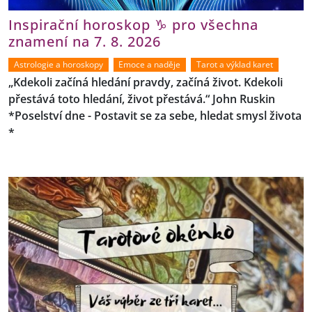
Inspirační horoskop ♑ pro všechna
znamení na 7. 8. 2026
Astrologie a horoskopy
Emoce a naděje
Tarot a výklad karet
„Kdekoli začíná hledání pravdy, začíná život. Kdekoli
přestává toto hledání, život přestává.“ John Ruskin
*Poselství dne - Postavit se za sebe, hledat smysl života
*