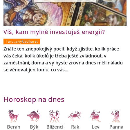
Víš, kam mylně investuješ energii?
Tarot a výklad karet
Znáte ten znepokojivý pocit, když zjistíte, kolik práce
vás čeká, kolik úkolů je třeba ještě zvládnout, v
zaměstnání, doma a vy byste zrovna dnes měli náladu
se věnovat jen tomu, co vás...
Horoskop na dnes
Beran
Býk
Blíženci
Rak
Lev
Panna