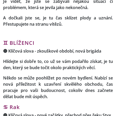
Je vidět, že jste se zabývali nějakou situací či
problémem, která se jevila jako nekonečná.
A dočkali jste se, je tu čas sklízet plody a uznání.
Přestupujete na stranu vítězů.
♊
BLÍŽENCI
🔵
Klíčová slova -
zkouškové období, nová brigáda
Hlídejte si dobře to, co už se vám podařilo získat, je tu
den, který se bude točit okolo praktických věcí.
Někdo se může poohlížet po novém bydlení. Nabízí se
nová příležitost k uzavření skvělého obchodu, čas
pracuje pro vaši budoucnost, cokoliv dnes začnete
dělat bude mít úspěch.
♋ Rak
🔵
Klíčová slova
-
nové začátky, přechod přes řeku Styx