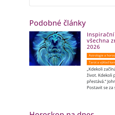
Podobné články
Inspiračn
všechna z
2026
Astrologie a horo
Tarot a výklad kar
„Kdekoli začín
život. Kdekoli 
přestává.“ Joh
Postavit se za 
Horoskop na dnes