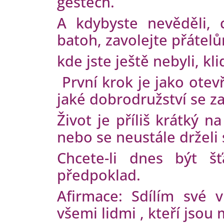
gestech.
A kdybyste nevěděli,
batoh, zavolejte přátel
kde jste ještě nebyli, kl
První krok je jako otevř
jaké dobrodružství se za
Život je příliš krátký n
nebo se neustále drželi
Chcete-li dnes být š
předpoklad.
Afirmace: Sdílím své v
všemi lidmi , kteří jsou