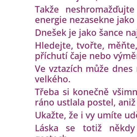
Takže neshromažďujt
energie nezasekne jako 
Dnešek je jako šance na
Hledejte, tvořte, měňte
příchutí čaje nebo vým
Ve vztazích může dnes 
velkého.
Třeba si konečně všimn
ráno ustlala postel, ani
Ukažte, že i vy umíte u
Láska se totiž někdy