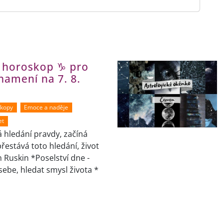
í horoskop ♑ pro
namení na 7. 8.
skopy
Emoce a naděje
et
á hledání pravdy, začíná
přestává toto hledání, život
n Ruskin *Poselství dne -
sebe, hledat smysl života *