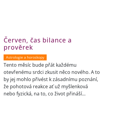
Červen, čas bilance a
prověrek
Astrologie a horoskopy
Tento měsíc bude přát každému
otevřenému srdci zkusit něco nového. A to
by jej mohlo přivést k zásadnímu poznání,
že pohotová reakce ať už myšlenková
nebo fyzická, na to, co život přináší...