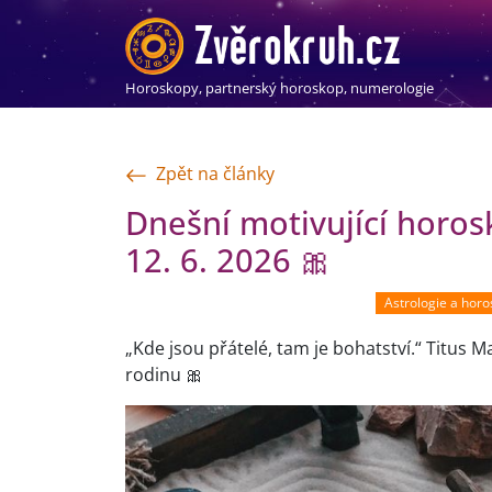
Horoskopy, partnerský horoskop, numerologie
Zpět na články
Dnešní motivující horo
12. 6. 2026 🎀
Astrologie a hor
„Kde jsou přátelé, tam je bohatství.“ Titus M
rodinu 🎀