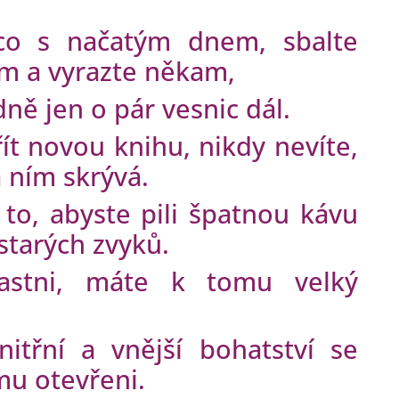
 co s načatým dnem, sbalte
ům a vyrazte někam,
idně jen o pár vesnic dál.
ít novou knihu, nikdy nevíte,
 ním skrývá.
a to, abyste pili špatnou kávu
 starých zvyků.
ťastni, máte k tomu velký
nitřní a vnější bohatství se
 mu otevřeni.