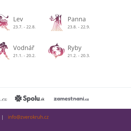
Lev
Panna
23.7. - 22.8.
23.8. - 22.9.
Vodnář
Ryby
21.1. - 20.2.
21.2. - 20.3.
info@zverokruh.cz