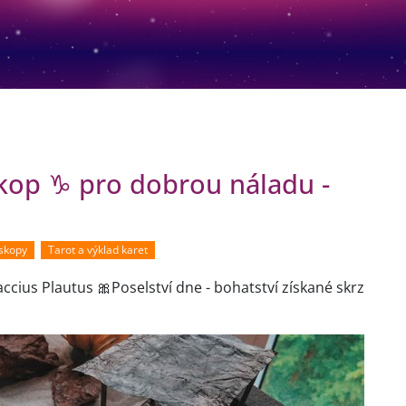
skop ♑ pro dobrou náladu -
oskopy
Tarot a výklad karet
accius Plautus 🎀Poselství dne - bohatství získané skrz