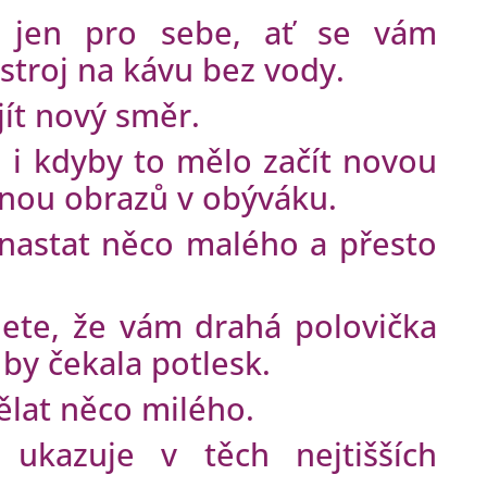
e jen pro sebe, ať se vám
stroj na kávu bez vody.
jít nový směr.
, i kdyby to mělo začít novou
ěnou obrazů v obýváku.
nastat něco malého a přesto
ete, že vám drahá polovička
ž by čekala potlesk.
dělat něco milého.
 ukazuje v těch nejtišších