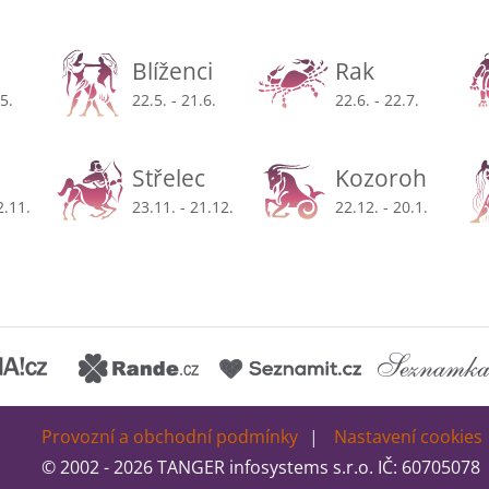
Blíženci
Rak
.5.
22.5. - 21.6.
22.6. - 22.7.
Střelec
Kozoroh
2.11.
23.11. - 21.12.
22.12. - 20.1.
Provozní a obchodní podmínky
Nastavení cookies
© 2002 - 2026 TANGER infosystems s.r.o. IČ: 60705078