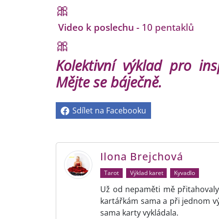
🎀
Video k poslechu -
10 pentaklů
🎀
Kolektivní výklad pro ins
Mějte se báječně.
Sdílet na Facebooku
Ilona Brejchová
Tarot
Výklad karet
Kyvadlo
Už od nepaměti mě přitahovaly 
kartářkám sama a při jednom v
sama karty vykládala.