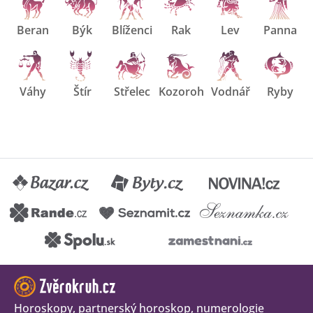
Beran
Býk
Blíženci
Rak
Lev
Panna
Váhy
Štír
Střelec
Kozoroh
Vodnář
Ryby
Horoskopy, partnerský horoskop, numerologie