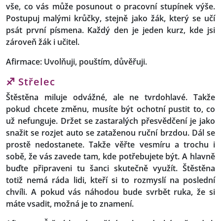
vše, co vás může posunout o pracovní stupínek výše.
Postupuj
malými krůčky
, stejně jako žák, který se učí
psát první písmena. Každý den je jeden kurz, kde jsi
zároveň žák i učitel.
Afirmace: Uvolňuji, pouštím, důvěřuji.
♐ Střelec
Štěstěna miluje odvážné, ale ne tvrdohlavé. Takže
pokud chcete změnu, musíte být ochotní pustit to, co
už nefunguje. Držet se zastaralých přesvědčení je jako
snažit se rozjet auto se zataženou ruční brzdou. Dál se
prostě nedostanete. Takže věřte vesmíru a trochu i
sobě, že vás zavede tam, kde potřebujete být. A hlavně
buďte připraveni tu šanci skutečně využít. Štěstěna
totiž nemá ráda lidi, kteří si to rozmyslí na poslední
chvíli. A pokud vás náhodou bude svrbět ruka, že si
máte vsadit, možná je to znamení.