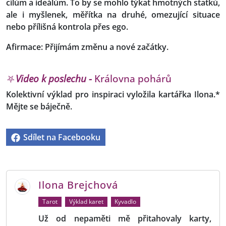
cílům a ideálům. To by se mohlo týkat hmotných statků,
ale i myšlenek, měřítka na druhé, omezující situace
nebo přílišná kontrola přes ego.
Afirmace: Přijímám změnu a nové začátky.
⛧
Video k poslechu -
Královna pohárů
Kolektivní výklad pro inspiraci vyložila kartářka Ilona.*
Mějte se báječně.
Sdílet na Facebooku
Ilona Brejchová
Tarot
Výklad karet
Kyvadlo
Už od nepaměti mě přitahovaly karty,