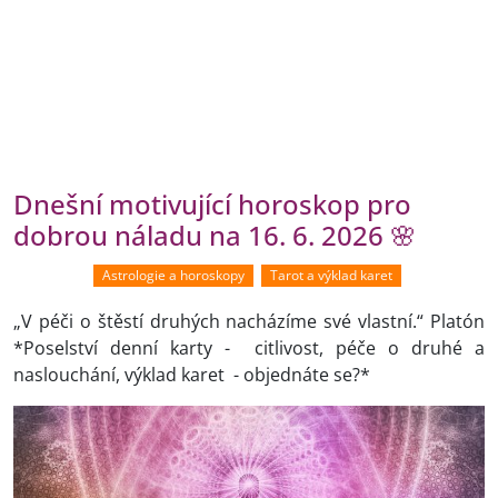
Dnešní motivující horoskop pro
dobrou náladu na 16. 6. 2026 🌸
Astrologie a horoskopy
Tarot a výklad karet
„V péči o štěstí druhých nacházíme své vlastní.“ Platón
*Poselství denní karty - citlivost, péče o druhé a
naslouchání, výklad karet - objednáte se?*