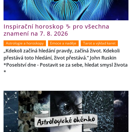
Inspirační horoskop ♑ pro všechna
znamení na 7. 8. 2026
Astrologie a horoskopy
Emoce a naděje
Tarot a výklad karet
„Kdekoli začíná hledání pravdy, začíná život. Kdekoli
přestává toto hledání, život přestává.“ John Ruskin
*Poselství dne - Postavit se za sebe, hledat smysl života
*