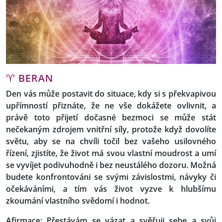
♈
BERAN
Den vás může postavit do situace, kdy si s překvapivou
upřímností přiznáte, že ne vše dokážete ovlivnit, a
právě toto přijetí dočasné bezmoci se může stát
nečekaným zdrojem vnitřní síly, protože když dovolíte
světu, aby se na chvíli točil bez vašeho usilovného
řízení, zjistíte, že život má svou vlastní moudrost a umí
se vyvíjet podivuhodně i bez neustálého dozoru. Možná
budete konfrontováni se svými závislostmi, návyky či
očekáváními, a tím vás život vyzve k hlubšímu
zkoumání vlastního svědomí i hodnot.
Afirmace: Přestávám se vázat a svěřuji sebe a svůj