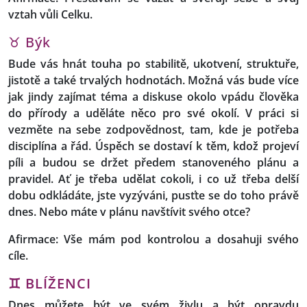
vztah vůli Celku.
♉ Býk
Bude vás hnát touha po stabilitě, ukotvení, struktuře,
jistotě a také trvalých hodnotách. Možná vás bude více
jak jindy zajímat téma a diskuse okolo vpádu člověka
do přírody a uděláte něco pro své okolí. V práci si
vezměte na sebe zodpovědnost, tam, kde je potřeba
disciplína a řád. Úspěch se dostaví k těm, kdož projeví
píli a budou se držet předem stanoveného plánu a
pravidel. Ať je třeba udělat cokoli, i co už třeba delší
dobu odkládáte, jste vyzýváni, pusťte se do toho právě
dnes. Nebo máte v plánu navštívit svého otce?
Afirmace: Vše mám pod kontrolou a dosahuji svého
cíle.
♊
BLÍŽENCI
Dnes můžete být ve svém živlu a být opravdu