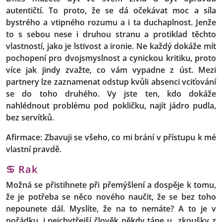
autentičtí. To proto, že se dá očekávat moc a síla
bystrého a vtipného rozumu a i ta duchaplnost. Jenže
to s sebou nese i druhou stranu a protiklad těchto
vlastností, jako je lstivost a ironie. Ne každý dokáže mít
pochopení pro dvojsmyslnost a cynickou kritiku, proto
více jak jindy zvažte, co vám vypadne z úst. Mezi
partnery lze zaznamenat odstup kvůli absenci vciťování
se do toho druhého. Vy jste ten, kdo dokáže
nahlédnout problému pod pokličku, najít jádro pudla,
bez servítků.
Afirmace: Zbavuji se všeho, co mi brání v přístupu k mé
vlastní pravdě.
♋ Rak
Možná se přistihnete při přemýšlení a dospěje k tomu,
že je potřeba se něco nového naučit, že se bez toho
nepounete dál. Myslíte, že na to nemáte? A to je v
pořádku, i nejchytřejší člověk někdy tápe u „zkoušky z