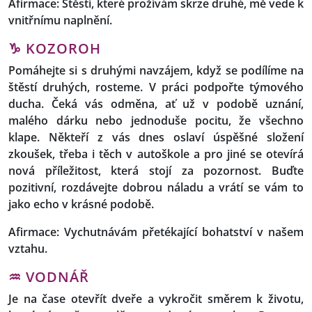
Afirmace: Štěstí, které prožívám skrze druhé, mě vede k
vnitřnímu naplnění.
♑ KOZOROH
Pomáhejte si s druhými navzájem, když se podílíme na
štěstí druhých, rosteme. V práci podpořte týmového
ducha. Čeká vás odměna, ať už v podobě uznání,
malého dárku nebo jednoduše pocitu, že všechno
klape. Někteří z vás dnes oslaví úspěšné složení
zkoušek, třeba i těch v autoškole a pro jiné se otevírá
nová příležitost, která stojí za pozornost. Buďte
pozitivní, rozdávejte dobrou náladu a vrátí se vám to
jako echo v krásné podobě.
Afirmace: Vychutnávám přetékající bohatství v našem
vztahu.
♒ VODNÁŘ
Je na čase otevřít dveře a vykročit směrem k životu,