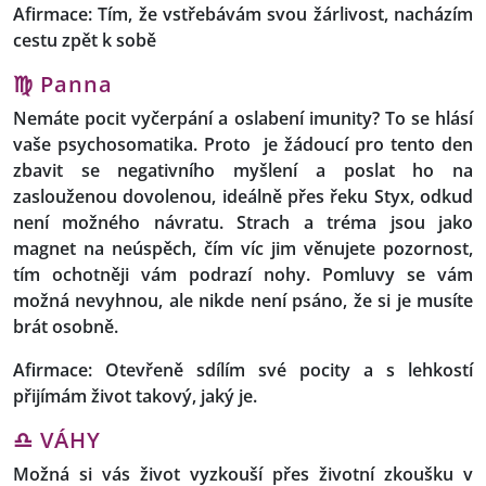
Afirmace: Tím, že vstřebávám svou žárlivost, nacházím
cestu zpět k sobě
♍ Panna
Nemáte pocit vyčerpání a oslabení imunity? To se hlásí
vaše psychosomatika. Proto je žádoucí pro tento den
zbavit se negativního myšlení a poslat ho na
zaslouženou dovolenou, ideálně přes řeku Styx, odkud
není možného návratu. Strach a tréma jsou jako
magnet na neúspěch, čím víc jim věnujete pozornost,
tím ochotněji vám podrazí nohy. Pomluvy se vám
možná nevyhnou, ale nikde není psáno, že si je musíte
brát osobně.
Afirmace
:
Otevřeně sdílím své pocity a s lehkostí
přijímám život takový, jaký je.
♎ VÁHY
Možná si vás život vyzkouší přes životní zkoušku v