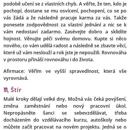
podobě učení se z vlastních chyb. A věřte, že ten, kdo je
pochopí, dostane se mu osvícení, pochopení, co se po
vás žádá a že následně pracuje karma za vás. Takže
ponesete zodpovědnost za vlastní jednání a nic se k
vám nedostaví zadarmo. Zasévejte dobro a sklidíte
hojnost. Věnujte péči svému domovu. Kupte si něco
nového, co vám udělá radost a následně se zbavte věcí,
které už vám neslouží a rok jste je nepoužili. Rovnováha
v prostoru přináší rovnováhu i do života.
Afirmace: Věřím ve vyšší spravedlnost, která vše
vyrovnává.
♏ Štír
Malé kroky dělají velké dny. Možná vás čeká povýšení,
změna zaměstnání nebo nový pracovní úkol.
Nepropásněte šanci se sebevzdělávat, třeba
docházením do vzdělávacího kurzu, autoškoly nebo
můžete začít pracovat na novém projektu. Jedná se o