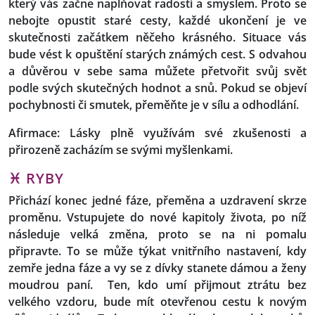
který vás začne naplňovat radostí a smyslem. Proto se
nebojte opustit staré cesty, každé ukončení je ve
skutečnosti začátkem něčeho krásného. Situace vás
bude vést k opuštění starých známých cest. S odvahou
a důvěrou v sebe sama můžete přetvořit svůj svět
podle svých skutečných hodnot a snů. Pokud se objeví
pochybnosti či smutek, přeměňte je v sílu a odhodlání.
Afirmace: Lásky plně využívám své zkušenosti a
přirozeně zacházím se svými myšlenkami.
♓ RYBY
Přichází konec jedné fáze, přeměna a uzdravení skrze
proměnu. Vstupujete do nové kapitoly života, po níž
následuje velká změna, proto se na ni pomalu
připravte. To se může týkat vnitřního nastavení, kdy
zemře jedna fáze a vy se z dívky stanete dámou a ženy
moudrou paní. Ten, kdo umí přijmout ztrátu bez
velkého vzdoru, bude mít otevřenou cestu k novým