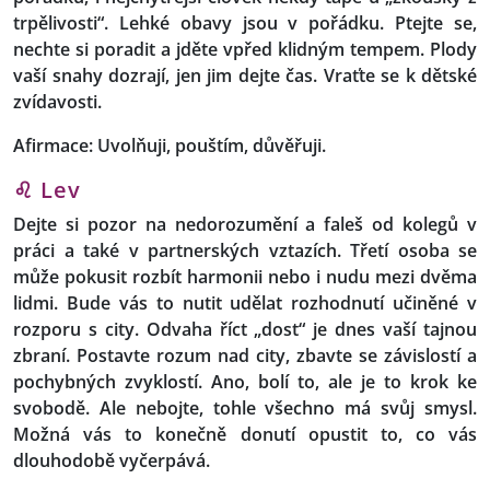
trpělivosti“. Lehké obavy jsou v pořádku. Ptejte se,
nechte si poradit a jděte vpřed klidným tempem. Plody
vaší snahy dozrají, jen jim dejte čas. Vraťte se k dětské
zvídavosti.
Afirmace: Uvolňuji, pouštím, důvěřuji.
♌ Lev
Dejte si pozor na nedorozumění a faleš od kolegů v
práci a také v partnerských vztazích. Třetí osoba se
může pokusit rozbít harmonii nebo i nudu mezi dvěma
lidmi. Bude vás to nutit udělat rozhodnutí učiněné v
rozporu s city. Odvaha říct „dost“ je dnes vaší tajnou
zbraní. Postavte rozum nad city, zbavte se závislostí a
pochybných zvyklostí. Ano, bolí to, ale je to krok ke
svobodě. Ale nebojte, tohle všechno má svůj smysl.
Možná vás to konečně donutí opustit to, co vás
dlouhodobě vyčerpává.