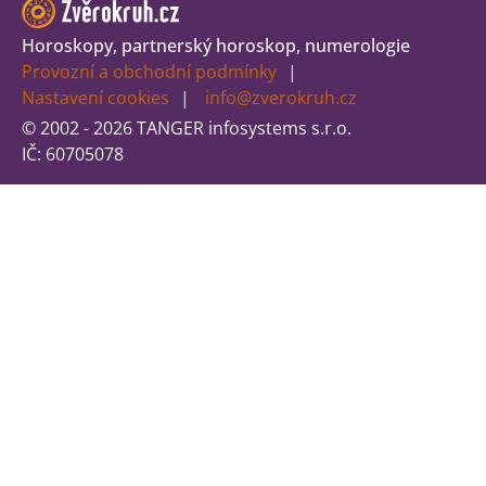
Horoskopy, partnerský horoskop, numerologie
Provozní a obchodní podmínky
Nastavení cookies
info@zverokruh.cz
© 2002 - 2026 TANGER infosystems s.r.o.
IČ: 60705078