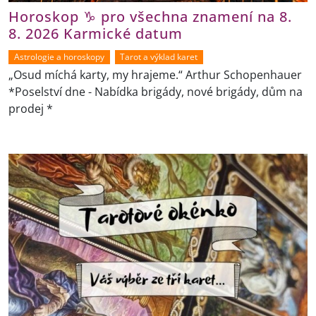
Horoskop ♑ pro všechna znamení na 8.
8. 2026 Karmické datum
Astrologie a horoskopy
Tarot a výklad karet
„Osud míchá karty, my hrajeme.“ Arthur Schopenhauer
*Poselství dne - Nabídka brigády, nové brigády, dům na
prodej *