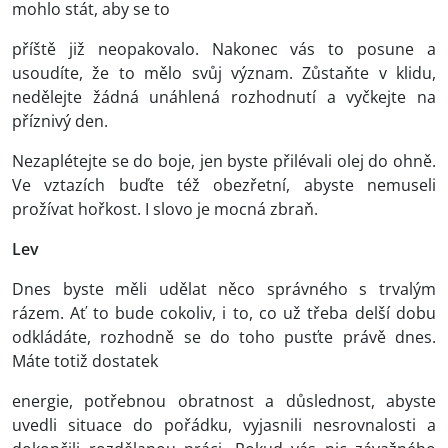
mohlo stát, aby se to
příště již neopakovalo. Nakonec vás to posune a
usoudíte, že to mělo svůj význam. Zůstaňte v klidu,
nedělejte žádná unáhlená rozhodnutí a vyčkejte na
příznivý den.
Nezaplétejte se do boje, jen byste přilévali olej do ohně.
Ve vztazích buďte též obezřetní, abyste nemuseli
prožívat hořkost. I slovo je mocná zbraň.
Lev
Dnes byste měli udělat něco správného s trvalým
rázem. Ať to bude cokoliv, i to, co už třeba delší dobu
odkládáte, rozhodně se do toho pusťte právě dnes.
Máte totiž dostatek
energie, potřebnou obratnost a důslednost, abyste
uvedli situace do pořádku, vyjasnili nesrovnalosti a