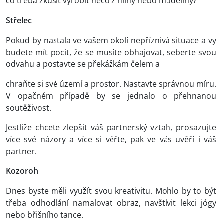
co třeba zkusit vyrobit něco z hlíny nebo modelíny?
Střelec
Pokud by nastala ve vašem okolí nepříznivá situace a vy
budete mít pocit, že se musíte obhajovat, seberte svou
odvahu a postavte se překážkám čelem a
chraňte si své území a prostor. Nastavte správnou míru.
V opačném případě by se jednalo o přehnanou
soutěživost.
Jestliže chcete zlepšit váš partnerský vztah, prosazujte
více své názory a více si věřte, pak ve vás uvěří i váš
partner.
Kozoroh
Dnes byste měli využít svou kreativitu. Mohlo by to být
třeba odhodlání namalovat obraz, navštívit lekci jógy
nebo břišního tance.