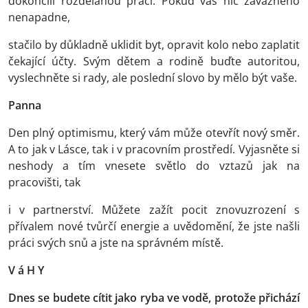
dokončili rozdělanou práci. Pokud vás nic závažného
nenapadne,
stačilo by důkladně uklidit byt, opravit kolo nebo zaplatit
čekající účty. Svým dětem a rodině buďte autoritou,
vyslechněte si rady, ale poslední slovo by mělo být vaše.
Panna
Den plný optimismu, který vám může otevřít nový směr.
A to jak v Lásce, tak i v pracovním prostředí. Vyjasněte si
neshody a tím vnesete světlo do vztazů jak na
pracovišti, tak
i v partnerství. Můžete zažít pocit znovuzrození s
přívalem nové tvůrčí energie a uvědomění, že jste našli
práci svých snů a jste na správném místě.
V á H Y
Dnes se budete cítit jako ryba ve vodě, protože přichází