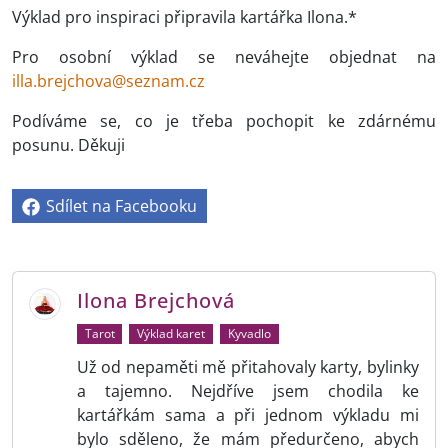
Výklad pro inspiraci připravila kartářka Ilona.*
Pro osobní výklad se neváhejte objednat na
illa.brejchova@seznam.cz
Podíváme se, co je třeba pochopit ke zdárnému
posunu. Děkuji
Sdílet na Facebooku
Ilona Brejchová
Tarot
Výklad karet
Kyvadlo
Už od nepaměti mě přitahovaly karty, bylinky
a tajemno. Nejdříve jsem chodila ke
kartářkám sama a při jednom výkladu mi
bylo sděleno, že mám předurčeno, abych