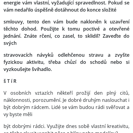
energie vám vlastní, vyžadující spravedlnost. Pokud se
vám nedařilo úspěšně dotáhnout do konce složité
smlouvy, tento den vám bude nakloněn k uzavření
těchto dohod. Použijte k tomu poctivé a otevřené
jednání. Znáte rčení, co zasel, to sklidil? Zaveďte do
svých
stravovacích návyků odlehčenou stravu a zvyšte
fyzickou aktivitu, třeba chůzí do schodů nebo si
vyzkoušejte švihadlo.
š T í R
V osobních vztazích někteří prožijí den plný citů,
náklonnosti, porozumění. Je dobré druhým naslouchat i
být dobrým rádcem. Lidé se vám budou rádi svěřovat a
vy byste měli
být dobrými rádci. Využijte dnes sobě vlastní kreativitu,