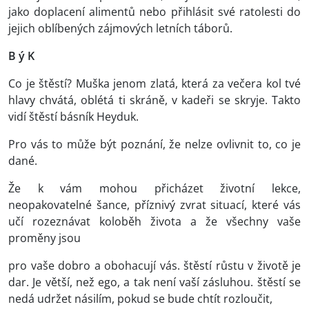
jako doplacení alimentů nebo přihlásit své ratolesti do
jejich oblíbených zájmových letních táborů.
B ý K
Co je štěstí? Muška jenom zlatá, která za večera kol tvé
hlavy chvátá, oblétá ti skráně, v kadeři se skryje. Takto
vidí štěstí básník Heyduk.
Pro vás to může být poznání, že nelze ovlivnit to, co je
dané.
Že k vám mohou přicházet životní lekce,
neopakovatelné šance, příznivý zvrat situací, které vás
učí rozeznávat koloběh života a že všechny vaše
proměny jsou
pro vaše dobro a obohacují vás. štěstí růstu v životě je
dar. Je větší, než ego, a tak není vaší zásluhou. štěstí se
nedá udržet násilím, pokud se bude chtít rozloučit,