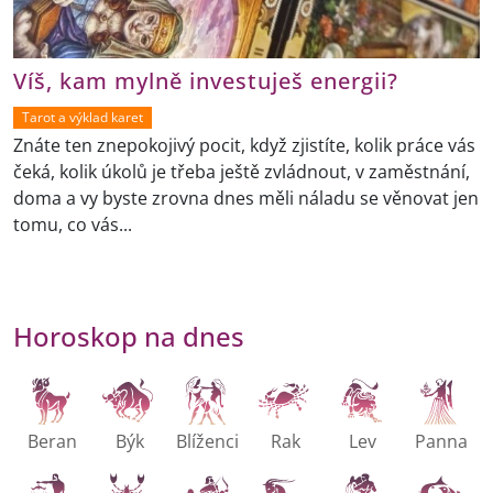
Víš, kam mylně investuješ energii?
Tarot a výklad karet
Znáte ten znepokojivý pocit, když zjistíte, kolik práce vás
čeká, kolik úkolů je třeba ještě zvládnout, v zaměstnání,
doma a vy byste zrovna dnes měli náladu se věnovat jen
tomu, co vás...
Horoskop na dnes
Beran
Býk
Blíženci
Rak
Lev
Panna