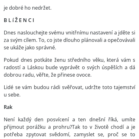
je dobré ho nedržet.
B L í Ž E N C I
Dnes naslouchejte svému vnitřnímu nastavení a jděte si
za svým cílem. To, co jste dlouho plánovali a opečovávali
se ukáže jako správné.
Pokud dnes potkáte ženu středního věku, která vám s
radostí a Láskou bude vyprávět o svých úspěších a dá
dobrou radu, věřte, že přinese ovoce.
Lidé se vám budou rádi svěřovat, udržte toto tajemství
u sebe.
Rak
Není každý den posvícení a ten dnešní říká, umíte
přijmout porážku a prohru?Tak to v životě chodí a je
potřeba zpytovat svědomí, zamyslet se, proč se to