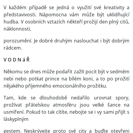
V každém případě se jedná o využití své kreativity a
představivosti. Nápomocna vám může být uklidňující
hudba. V osobních vztazích někteří prožijí den plný citů,
náklonnosti,
porozumění. Je dobré druhým naslouchat i být dobrým
rádcem.
V O D N á Ř
Někomu se dnes může podařit zažít pocit být v sedmém
nebi nebo potkat prince na bílém koni, a to po prožití
nějakého příjemného emocionálního prožitku.
Tam, kde se dlouhodobě nedařilo urovnat spory,
prožívat přátelskou atmosféru jsou velké šance na
usmíření. Pokud to tak cítíte, nebojte se i vy sami přijít s
láskyplným
gestem. Neskrývejte proto své city a buďte otevřeni