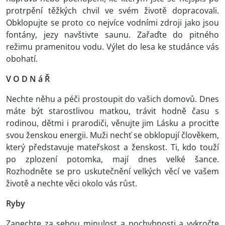
protrpění těžkých chvil ve svém životě dopracovali.
Obklopujte se proto co nejvíce vodními zdroji jako jsou
fontány, jezy navštivte saunu. Zařaďte do pitného
režimu pramenitou vodu. Výlet do lesa ke studánce vás
obohatí.
V O D N á Ř
Nechte něhu a péči prostoupit do vašich domovů. Dnes
máte být starostlivou matkou, trávit hodně času s
rodinou, dětmi i prarodiči, věnujte jim Lásku a prociťte
svou ženskou energii. Muži nechť se obklopují člověkem,
který představuje mateřskost a ženskost. Ti, kdo touží
po zplození potomka, mají dnes velké šance.
Rozhodněte se pro uskutečnění velkých věcí ve vašem
životě a nechte věci okolo vás růst.
Ryby
Zanechte za sebou minulost a pochybnosti a vykročte