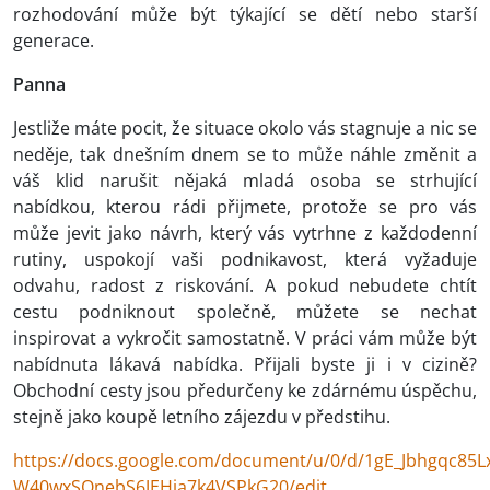
rozhodování může být týkající se dětí nebo starší
generace.
Panna
Jestliže máte pocit, že situace okolo vás stagnuje a nic se
neděje, tak dnešním dnem se to může náhle změnit a
váš klid narušit nějaká mladá osoba se strhující
nabídkou, kterou rádi přijmete, protože se pro vás
může jevit jako návrh, který vás vytrhne z každodenní
rutiny, uspokojí vaši podnikavost, která vyžaduje
odvahu, radost z riskování. A pokud nebudete chtít
cestu podniknout společně, můžete se nechat
inspirovat a vykročit samostatně. V práci vám může být
nabídnuta lákavá nabídka. Přijali byste ji i v cizině?
Obchodní cesty jsou předurčeny ke zdárnému úspěchu,
stejně jako koupě letního zájezdu v předstihu.
https://docs.google.com/document/u/0/d/1gE_Jbhgqc85L
W40wxSOnebS6JEHia7k4VSPkG20/edit