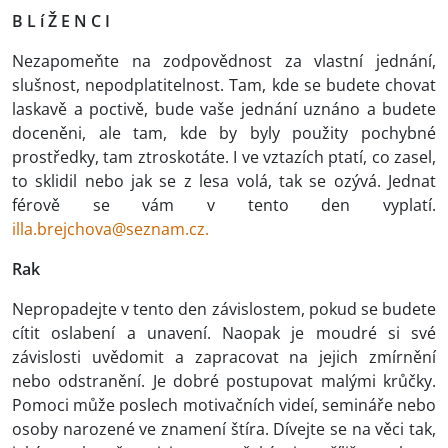
B L í Ž E N C I
Nezapomeňte na zodpovědnost za vlastní jednání,
slušnost, nepodplatitelnost. Tam, kde se budete chovat
laskavě a poctivě, bude vaše jednání uznáno a budete
doceněni, ale tam, kde by byly použity pochybné
prostředky, tam ztroskotáte. I ve vztazích ptatí, co zasel,
to sklidil nebo jak se z lesa volá, tak se ozývá. Jednat
férově se vám v tento den vyplatí.
illa.brejchova@seznam.cz.
Rak
Nepropadejte v tento den závislostem, pokud se budete
cítit oslabení a unavení. Naopak je moudré si své
závislosti uvědomit a zapracovat na jejich zmírnění
nebo odstranění. Je dobré postupovat malými krůčky.
Pomoci může poslech motivačních videí, semináře nebo
osoby narozené ve znamení štíra. Dívejte se na věci tak,