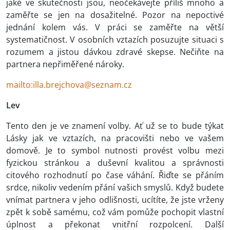
jaké ve skutečnosti jsou, neočekávejte příliš mnoho a
zaměřte se jen na dosažitelné. Pozor na nepoctivé
jednání kolem vás. V práci se zaměřte na větší
systematičnost. V osobních vztazích posuzujte situaci s
rozumem a jistou dávkou zdravé skepse. Nečiňte na
partnera nepřiměřené nároky.
mailto:illa.brejchova@seznam.cz
Lev
Tento den je ve znamení volby. Ať už se to bude týkat
Lásky jak ve vztazích, na pracovišti nebo ve vašem
domově. Je to symbol nutnosti provést volbu mezi
fyzickou stránkou a duševní kvalitou a správnosti
citového rozhodnutí po čase váhání. Řiďte se přáním
srdce, nikoliv vedením přání vašich smyslů. Když budete
vnímat partnera v jeho odlišnosti, ucítíte, že jste vrženy
zpět k sobě samému, což vám pomůže pochopit vlastní
úplnost a překonat vnitřní rozpolcení. Další