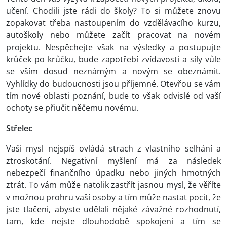
učení. Chodili jste rádi do školy? To si můžete znovu
zopakovat třeba nastoupením do vzdělávacího kurzu,
autoškoly nebo můžete začít pracovat na novém
projektu. Nespěchejte však na výsledky a postupujte
krůček po krůčku, bude zapotřebí zvídavosti a síly vůle
se vším dosud neznámým a novým se obeznámit.
Vyhlídky do budoucnosti jsou příjemné. Otevřou se vám
tím nové oblasti poznání, bude to však odvislé od vaší
ochoty se přiučit něčemu novému.
Střelec
Vaši mysl nejspíš ovládá strach z vlastního selhání a
ztroskotání. Negativní myšlení má za následek
nebezpečí finančního úpadku nebo jiných hmotných
ztrát. To vám může natolik zastřít jasnou mysl, že věříte
v možnou prohru vaší osoby a tím může nastat pocit, že
jste tlačeni, abyste udělali nějaké závažné rozhodnutí,
tam, kde nejste dlouhodobě spokojeni a tím se