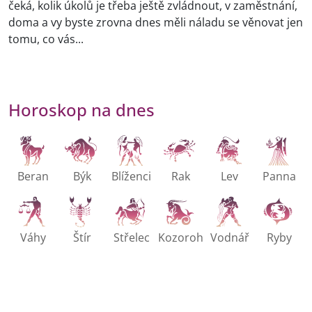
čeká, kolik úkolů je třeba ještě zvládnout, v zaměstnání,
doma a vy byste zrovna dnes měli náladu se věnovat jen
tomu, co vás...
Horoskop na dnes
Beran
Býk
Blíženci
Rak
Lev
Panna
Váhy
Štír
Střelec
Kozoroh
Vodnář
Ryby