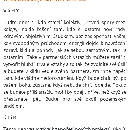
V á H Y
Buďte dnes ti, kdo stmelí kolektiv, urovná spory mezi
kolegy, najde řešení tam, kde si ostatní neví rady.
Zdravým, objektivním úsudkem, bez zaslepenosti vášní,
kdy svobodným průchodem energií dojde k navrácení
zdraví, klidu a pohody. Jak se sebou samotným, tak i s
ostatními. Také v partnerských vztazích můžete zazářit,
vytvořit hlubší, trvalé vztahy a to tak, že zvolníte své úsilí
a budete v klidu vedle svého partnera, zmírníte napětí
tam, kde vládne nedorozumění. Když bude chtít být po
vašem boku, zůstane, když nebude chtít, odejde. Pokud
se budete příliš snažit, mohl by odejít dříve, než když se
přestanete lpět. Buďte pro své okolí pozemským
andělem.
š T í R
Tento den vás vyzývá k započetí nových projektů, úkolů,