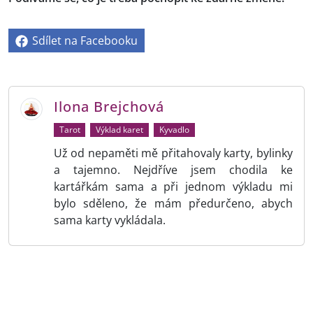
Sdílet na Facebooku
Ilona Brejchová
Tarot
Výklad karet
Kyvadlo
Už od nepaměti mě přitahovaly karty, bylinky
a tajemno. Nejdříve jsem chodila ke
kartářkám sama a při jednom výkladu mi
bylo sděleno, že mám předurčeno, abych
sama karty vykládala.