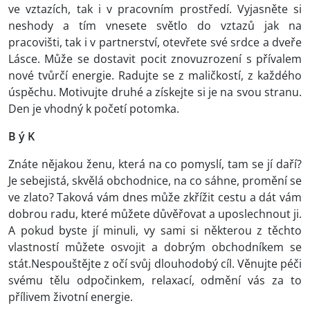
ve vztazích, tak i v pracovním prostředí. Vyjasněte si
neshody a tím vnesete světlo do vztazů jak na
pracovišti, tak i v partnerství, otevřete své srdce a dveře
Lásce. Může se dostavit pocit znovuzrození s přívalem
nové tvůrčí energie. Radujte se z maličkostí, z každého
úspěchu. Motivujte druhé a získejte si je na svou stranu.
Den je vhodný k početí potomka.
B ý K
Znáte nějakou ženu, která na co pomyslí, tam se jí daří?
Je sebejistá, skvělá obchodnice, na co sáhne, promění se
ve zlato? Taková vám dnes může zkřížit cestu a dát vám
dobrou radu, které můžete důvěřovat a uposlechnout ji.
A pokud byste jí minuli, vy sami si některou z těchto
vlastností můžete osvojit a dobrým obchodníkem se
stát.Nespouštějte z očí svůj dlouhodobý cíl. Věnujte péči
svému tělu odpočinkem, relaxací, odmění vás za to
přílivem životní energie.