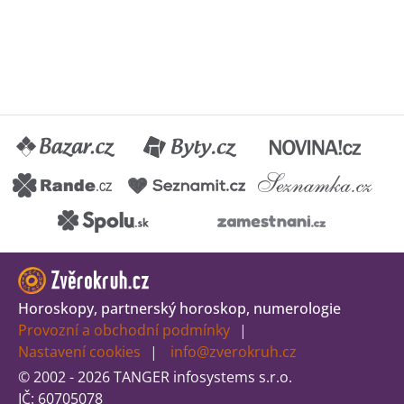
Horoskopy, partnerský horoskop, numerologie
Provozní a obchodní podmínky
Nastavení cookies
info@zverokruh.cz
© 2002 - 2026 TANGER infosystems s.r.o.
IČ: 60705078