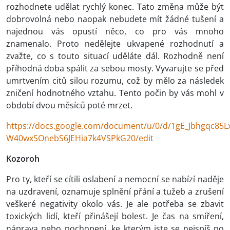
rozhodnete udělat rychlý konec. Tato změna může být
dobrovolná nebo naopak nebudete mít žádné tušení a
najednou vás opustí něco, co pro vás mnoho
znamenalo. Proto nedělejte ukvapené rozhodnutí a
zvažte, co s touto situací uděláte dál. Rozhodně není
příhodná doba spálit za sebou mosty. Vyvarujte se před
umrtvením citů silou rozumu, což by mělo za následek
zničení hodnotného vztahu. Tento počin by vás mohl v
období dvou měsíců poté mrzet.
https://docs.google.com/document/u/0/d/1gE_Jbhgqc85L
W40wxSOnebS6JEHia7k4VSPkG20/edit
Kozoroh
Pro ty, kteří se cítili oslabení a nemocní se nabízí naděje
na uzdravení, oznamuje splnění přání a tužeb a zrušení
veškeré negativity okolo vás. Je ale potřeba se zbavit
toxických lidí, kteří přinášejí bolest. Je čas na smíření,
náprava nebo pochopení, ke kterým jste se nejspíš po