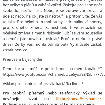
bez velkých plánů a váhání vpřed. Získejte pro sebe opět
svobodu, nezávislost. Nebojte se zdravě zariskovat a
udělat něco, na co jste si netroufli a přitom víte, že vás
to láká. Pro někoho to mohou být adrenalinové sporty,
pro druhého změna zaměstnání. I ve vztazích se
očekává změna a menší riskování. Líbí se vám sousedka
a neměli jste odvahu ji oslovit? Proč to nezkusit právě
dnes? Že by vás mohla odmítnout? Vy můžete získat,
ztratit není co.
Přeji všem báječný den.
Denní kartu si můžete poslechnout na mém kanálu YT
https://www.youtube.com/channel/UCe5yoa9zN5L_r7xcV
Výklad pro inspiraci připravila kartářka Ilona.*
Pro osobní, písemný nebo telefonický výklad se
neváhejte ozvat na
illa.brejchova@seznam.cz
.
Podíváme se, co je třeba pochopit ke zdárné změně.