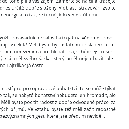
e do toho píli a váš zájem. Zaměřte se na cíl a kráčejte
nes určitě dobře složeny. V oblasti stravování zvolte
o energii a to tak, že tučné jídlo vede k útlumu.
yužít dosavadních znalostí a to jak na vědomé úrovni,
jit v celek? Měli byste být ostatním příkladem a to i
stním omezením a tím hledat jiná, schůdnější řešení,
 král měl svého šaška, který uměl nejen bavit, ale i
na Tajtrlíka? Já často.
pností pro pro opravdové bohatství. To se může týkat
to tak, že nabyté bohatství nebudete jen hromadit, ale
a. Měli byste pocítit radost z dobře odvedené práce, za
ch příjmů. Ve vztahu byste též měli zažít radostné
ě bezvýznamných gest, které jste předtím neviděli.