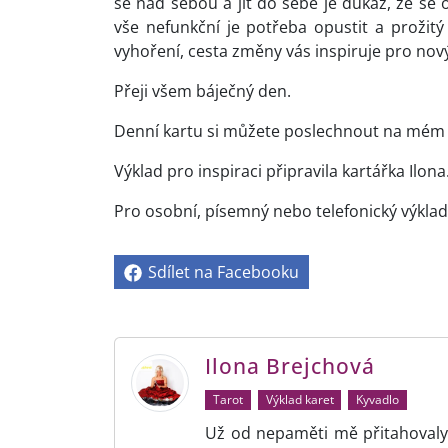
se nad sebou a jít do sebe je důkaz, že se 
vše nefunkční je potřeba opustit a proži
vyhoření, cesta změny vás inspiruje pro nový 
Přeji všem báječný den.
Denní kartu si můžete poslechnout na mém 
Výklad pro inspiraci připravila kartářka Ilona
Pro osobní, písemný nebo telefonický výklad
Sdílet na Facebooku
Ilona Brejchová
Tarot
Výklad karet
Kyvadlo
Už od nepaměti mě přitahovaly 