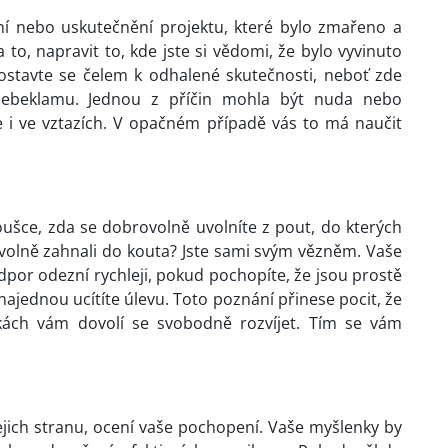
ní nebo uskutečnění projektu, které bylo zmařeno a
o, napravit to, kde jste si vědomi, že bylo vyvinuto
Postavte se čelem k odhalené skutečnosti, neboť zde
ebeklamu. Jednou z příčin mohla být nuda nebo
e i ve vztazích. V opačném případě vás to má naučit
šce, zda se dobrovolně uvolníte z pout, do kterých
rovolně zahnali do kouta? Jste sami svým vězněm. Vaše
dpor odezní rychleji, pokud pochopíte, že jsou prostě
najednou ucítíte úlevu. Toto poznání přinese pocit, že
nkách vám dovolí se svobodně rozvíjet. Tím se vám
jejich stranu, ocení vaše pochopení. Vaše myšlenky by