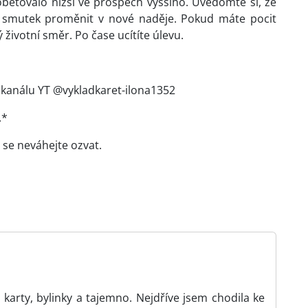
obětovalo nižší ve prospěch vyššího. Uvědomte si, že
tý smutek proměnit v nové naděje. Pokud máte pocit
životní směr. Po čase ucítíte úlevu.
kanálu YT @vykladkaret-ilona1352
.*
 se neváhejte ozvat.
karty, bylinky a tajemno. Nejdříve jsem chodila ke