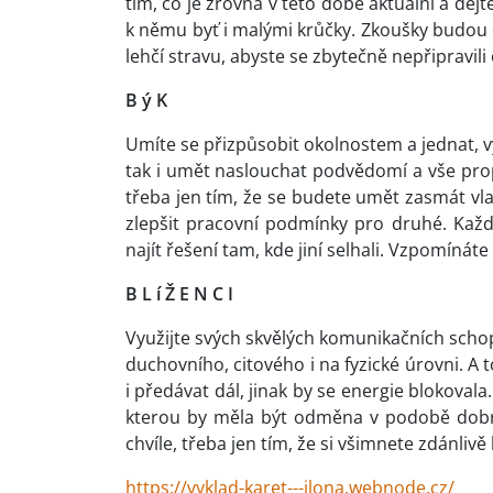
tím, co je zrovna v této době aktuální a dejt
k němu byť i malými krůčky. Zkoušky budou d
lehčí stravu, abyste se zbytečně nepřipravili 
B ý K
Umíte se přizpůsobit okolnostem a jednat, v
tak i umět naslouchat podvědomí a vše propo
třeba jen tím, že se budete umět zasmát vla
zlepšit pracovní podmínky pro druhé. Každý
najít řešení tam, kde jiní selhali. Vzpomínáte 
B L í Ž E N C I
Využijte svých skvělých komunikačních scho
duchovního, citového i na fyzické úrovni. A 
i předávat dál, jinak by se energie blokoval
kterou by měla být odměna v podobě dobrý
chvíle, třeba jen tím, že si všimnete zdánliv
https://vyklad-karet---ilona.webnode.cz/