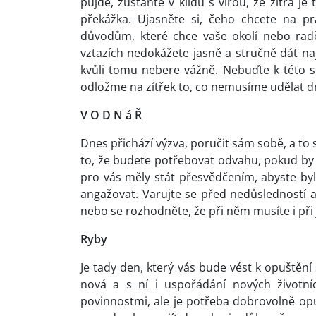
půjde, zůstaňte v klidu s vírou, že zítra 
překážka. Ujasněte si, čeho chcete na pr
důvodům, které chce vaše okolí nebo raději
vztazích nedokážete jasně a stručně dát naj
kvůli tomu nebere vážně. Nebuďte k této si
odložme na zítřek to, co nemusíme udělat d
V O D N á Ř
Dnes přichází výzva, poručit sám sobě, a to
to, že budete potřebovat odvahu, pokud by
pro vás měly stát přesvědčením, abyste byl
angažovat. Varujte se před nedůsledností a
nebo se rozhodněte, že při něm musíte i při 
Ryby
Je tady den, který vás bude vést k opuštěn
nová a s ní i uspořádání nových životní
povinnostmi, ale je potřeba dobrovolně opus