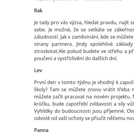
Rak
Je tady pro vás výzva, hledat pravdu, najít s
sebe. Je možné, že se setkáte se zákeřno
záludností. Jak v zaměstnání, kde se můžete s
strany partnera. Jindy spolehlivé zákl
ztroskotat.Ale pokud budete ve střehu a při
poučeni a vystřízlivění do dalších dní.
Lev
První den v tomto týdnu je vhodný k započet
školy? Tam se můžete znovu vrátit třeba 
můžete začít pracovat na novém projektu. 
krůčku, bude zapotřebí zvídavosti a síly
Vyhlídky do budoucnosti jsou příjemné. Ot
odvislé od vaší ochoty se přiučit něčemu n
Panna