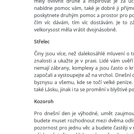
měly ovlivnit druhé a inspirovat je za 
nabídne pomoc vám, také je dobré ji přijmo
poskytnete druhým pomoc a prostor pro poro
čím víc dávám, tím víc dostávám. Je to z
velkorysost měla vrátit dvojnásobně.
Střelec
Činy jsou více, než dalekosáhlé mluvení o 
znalosti a ukažte je v praxi. Lidé vám uvěř
nemají zábrany, komplexy a jsou často o kr
započali a vystoupejte až na vrchol. Dneš
byznysu a všemu, kde se točí velké peníze
také Lásku, jinak i ta se promění v blyštivé p
Kozoroh
Pro dnešní den je výhodné, umět zaujmout
budete muset rozhodnout mezi dvěma odliš
pozornost pro jednu věc a budete častěji v