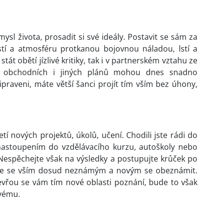
mysl života, prosadit si své ideály. Postavit se sám za
stí a atmosféru protkanou bojovnou náladou, lstí a
tát obětí jízlivé kritiky, tak i v partnerském vztahu ze
ady obchodních i jiných plánů mohou dnes snadno
praveni, máte větší šanci projít tím vším bez úhony,
í nových projektů, úkolů, učení. Chodili jste rádi do
nastoupením do vzdělávacího kurzu, autoškoly nebo
Nespěchejte však na výsledky a postupujte krůček po
 vůle se vším dosud neznámým a novým se obeznámit.
evřou se vám tím nové oblasti poznání, bude to však
ovému.