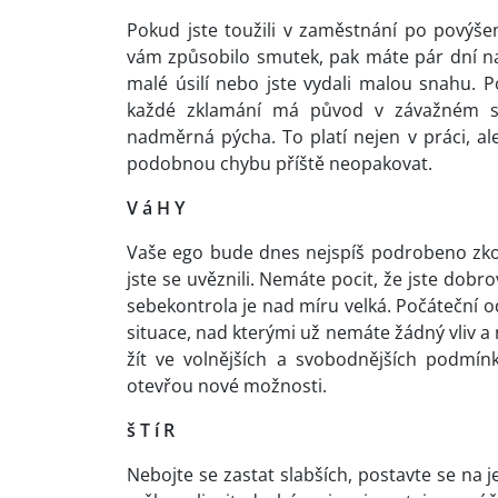
Pokud jste toužili v zaměstnání po povýše
vám způsobilo smutek, pak máte pár dní na t
malé úsilí nebo jste vydali malou snahu. 
každé zklamání má původ v závažném s
nadměrná pýcha. To platí nejen v práci, al
podobnou chybu příště neopakovat.
V á H Y
Vaše ego bude dnes nejspíš podrobeno zkou
jste se uvěznili. Nemáte pocit, že jste dob
sebekontrola je nad míru velká. Počáteční o
situace, nad kterými už nemáte žádný vliv a 
žít ve volnějších a svobodnějších podmí
otevřou nové možnosti.
š T í R
Nebojte se zastat slabších, postavte se na 