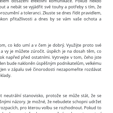
účelem dosažení efektivní komunikace. Pokud někdo
ut a nebát se vyjádřit své touhy a potřeby s tím, že
zumění a toleranci. Zkuste se dnes řídit pravidlem,
ákon přitažlivosti a dnes by se vám vaše ochota a
tom, co kdo umí a v čem je dobrý. Využijte proto své
í a vy je můžete zúročit. úspěch je na dosah těm, co
ok napřed před ostatními. Vytrvejte v tom, čeho jste
ní den bude nakloněn úspěšným podnikatelům, velkému
. Jen v zápalu své činorodosti nezapomeňte rozdávat
oklady.
 neutrální stanovisko, protože se může stát, že se
nými názory. Je možné, že nebudete schopni udržet
 rozpacích, pro kterou volbu se rozhodnout. Pokud to