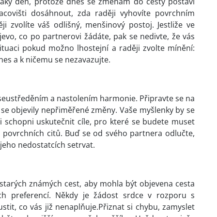
je taky den, protože dnes se změnám do cesty postaví
acovišti dosáhnout, zda raději vyhovíte povrchním
 zvolíte váš odlišný, menšinový postoj. Jestliže ve
evo, co po partnerovi žádáte, pak se nedivte, že vás
tuaci pokud možno lhostejní a raději zvolte mínění:
nes a k ničemu se nezavazujte.
 seustředěním a nastolením harmonie. Připravte se na
 se objevily nepřiměřené změny. Vaše myšlenky by se
i schopni uskutečnit cíle, pro které se budete muset
 povrchních citů. Buď se od svého partnera odlučte,
jeho nedostatcích setrvat.
í starých známých cest, aby mohla být objevena cesta
ch preferencí. Někdy je žádost srdce v rozporu s
tit, co vás již nenaplňuje.Přiznat si chybu, zamyslet