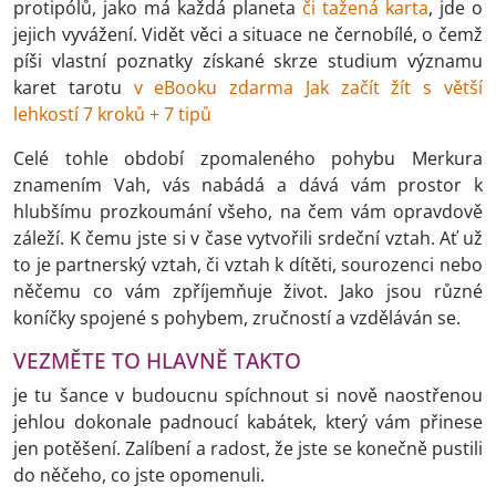
protipólů, jako má každá planeta
či tažená karta
, jde o
jejich vyvážení. Vidět věci a situace ne černobílé, o čemž
píši vlastní poznatky získané skrze studium významu
karet tarotu
v eBooku zdarma Jak začít žít s větší
lehkostí 7 kroků + 7 tipů
Celé tohle období zpomaleného pohybu Merkura
znamením Vah, vás nabádá a dává vám prostor k
hlubšímu prozkoumání všeho, na čem vám opravdově
záleží. K čemu jste si v čase vytvořili srdeční vztah. Ať už
to je partnerský vztah, či vztah k dítěti, sourozenci nebo
něčemu co vám zpříjemňuje život. Jako jsou různé
koníčky spojené s pohybem, zručností a vzděláván se.
VEZMĚTE TO HLAVNĚ TAKTO
je tu šance v budoucnu spíchnout si nově naostřenou
jehlou dokonale padnoucí kabátek, který vám přinese
jen potěšení. Zalíbení a radost, že jste se konečně pustili
do něčeho, co jste opomenuli.