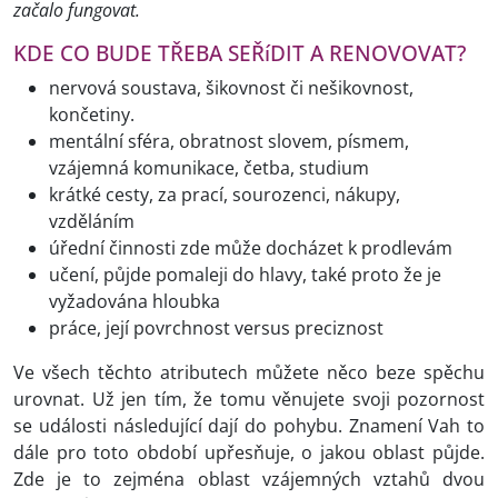
začalo fungovat.
KDE CO BUDE TŘEBA SEŘíDIT A RENOVOVAT?
nervová soustava, šikovnost či nešikovnost,
končetiny.
mentální sféra, obratnost slovem, písmem,
vzájemná komunikace, četba, studium
krátké cesty, za prací, sourozenci, nákupy,
vzděláním
úřední činnosti zde může docházet k prodlevám
učení, půjde pomaleji do hlavy, také proto že je
vyžadována hloubka
práce, její povrchnost versus preciznost
Ve všech těchto atributech můžete něco beze spěchu
urovnat. Už jen tím, že tomu věnujete svoji pozornost
se události následující dají do pohybu. Znamení Vah to
dále pro toto období upřesňuje, o jakou oblast půjde.
Zde je to zejména oblast vzájemných vztahů dvou