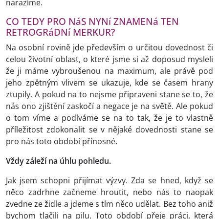
narazíme.
CO TEDY PRO NáS NYNí ZNAMENá TEN
RETROGRáDNí MERKUR?
Na osobní rovině jde především o určitou dovednost či
celou životní oblast, o které jsme si až doposud mysleli
že ji máme vybroušenou na maximum, ale právě pod
jeho zpětným vlivem se ukazuje, kde se časem hrany
ztupily. A pokud na to nejsme připraveni stane se to, že
nás ono zjištění zaskočí a negace je na světě. Ale pokud
o tom víme a podíváme se na to tak, že je to vlastně
příležitost zdokonalit se v nějaké dovednosti stane se
pro nás toto období přínosné.
Vždy záleží na úhlu pohledu.
Jak jsem schopni přijímat výzvy. Zda se hned, když se
něco zadrhne začneme hroutit, nebo nás to naopak
zvedne ze židle a jdeme s tím něco udělat. Bez toho aniž
bychom tlačili na pilu. Toto období přeje práci, která