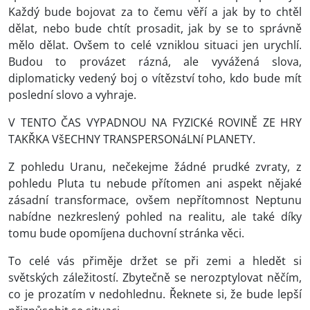
Každý bude bojovat za to čemu věří a jak by to chtěl
dělat, nebo bude chtít prosadit, jak by se to správně
mělo dělat. Ovšem to celé vzniklou situaci jen urychlí.
Budou to provázet rázná, ale vyvážená slova,
diplomaticky vedený boj o vítězství toho, kdo bude mít
poslední slovo a vyhraje.
V TENTO ČAS VYPADNOU NA FYZICKé ROVINĚ ZE HRY
TAKŘKA VšECHNY TRANSPERSONáLNí PLANETY.
Z pohledu Uranu, nečekejme žádné prudké zvraty, z
pohledu Pluta tu nebude přítomen ani aspekt nějaké
zásadní transformace, ovšem nepřítomnost Neptunu
nabídne nezkreslený pohled na realitu, ale také díky
tomu bude opomíjena duchovní stránka věci.
To celé vás přiměje držet se při zemi a hledět si
světských záležitostí. Zbytečně se nerozptylovat něčím,
co je prozatím v nedohlednu. Řeknete si, že bude lepší