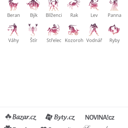
Beran
Býk
Blíženci
Rak
Lev
Panna
Váhy
Štír
Střelec
Kozoroh
Vodnář
Ryby