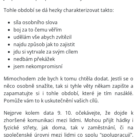
Tohle období se dá hezky charakterizovat takto:
síla osobního slova
boj za to čemu věřím
udělám vše abych zvítězil
najdu způsob jak to zajistit
jdu si vytrvale za svým cílem
nedbám překážek
jsem nekompromisní
Mimochodem zde bych k tomu chtěla dodat. Jestli se o
něco osobně snažíte, tak si tyhle věty někam zapište a
zapamatujte si i tohle období, které je tím nasáklé.
Pomůže vám to k uskutečnění vašich cílů.
Nejprve kolem data 9. 10. očekávejte, že dojde k
zhoršené komunikaci mezi lidmi. Mohou přijít hádky i
fyzické střety, jak doma, tak v zaměstnání, či na
společenské úrovni mezi lidmi co spolu "spolupracují".