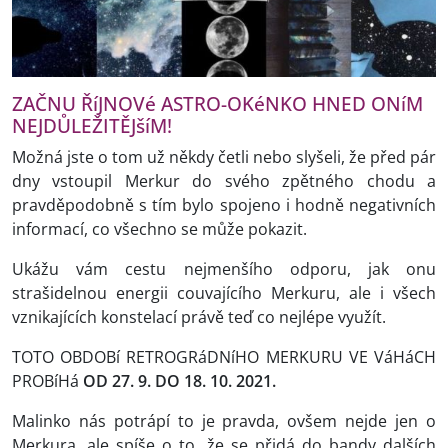
ZAČNU ŘíJNOVé ASTRO-OKéNKO HNED ONíM
NEJDŮLEŽITĚJšíM!
Možná jste o tom už někdy četli nebo slyšeli, že před pár
dny vstoupil Merkur do svého zpětného chodu a
pravděpodobně s tím bylo spojeno i hodně negativních
informací, co všechno se může pokazit.
Ukážu vám cestu nejmenšího odporu, jak onu
strašidelnou energii couvajícího Merkuru, ale i všech
vznikajících konstelací právě teď co nejlépe využít.
TOTO OBDOBí RETROGRáDNíHO MERKURU VE VáHáCH
PROBíHá
OD 27. 9. DO 18. 10. 2021.
Malinko nás potrápí to je pravda, ovšem nejde jen o
Merkura, ale spíše o to, že se přidá do bandy dalších