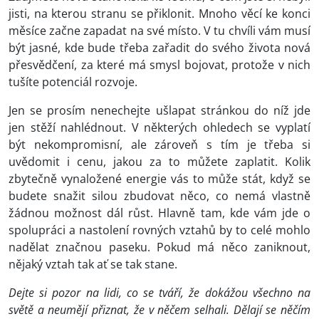
jisti, na kterou stranu se přiklonit. Mnoho věcí ke konci
měsíce začne zapadat na své místo. V tu chvíli vám musí
být jasné, kde bude třeba zařadit do svého života nová
přesvědčení, za které má smysl bojovat, protože v nich
tušíte potenciál rozvoje.
Jen se prosím nenechejte ušlapat stránkou do níž jde
jen stěží nahlédnout. V některých ohledech se vyplatí
být nekompromisní, ale zároveň s tím je třeba si
uvědomit i cenu, jakou za to můžete zaplatit. Kolik
zbytečně vynaložené energie vás to může stát, když se
budete snažit silou zbudovat něco, co nemá vlastně
žádnou možnost dál růst. Hlavně tam, kde vám jde o
spolupráci a nastolení rovných vztahů by to celé mohlo
nadělat značnou paseku. Pokud má něco zaniknout,
nějaký vztah tak ať se tak stane.
Dejte si pozor na lidi, co se tváří, že dokážou všechno na
světě a neumějí přiznat, že v něčem selhali. Dělají se něčím