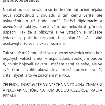
přizpůsobit se situaci.
Na druhou stranu vás to sic bude táhnout učinit nějaká
nová rozhodnutí v souladu s tím čemu věříte, ale
uskutečnit to už bude horší. Zvítězí diplomacie a
osvědčené taktiky, které vám už několikrát přinesli
úspěch. Tak že s blízkými a ve vztazích si můžete
ledacos v poklidu urovnat, bez blamáže. Ale také
očekávejte, že se nic extra nezmění.
Tak stejně můžeme očekávat obecný výsledek voleb bez
nějakých větších změn v uspořádání. Spokojení budou
ti, co sic bojovali slovem i mečem sami za sebe, ale ve
své rétorice volili taková slova, která opozice - voliči,
chtěli slyšet, a to ve značném měřítku.
ZELENOU DOSTáVáTE VY VšECHNA VZDUšNá ZNAMENí
A NAOPAK NEJHŮŘE NA TOM BUDOU KOZOROZI, RACI A
BERANI.