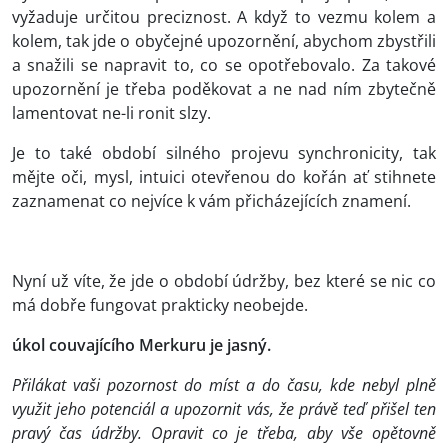
vyžaduje určitou preciznost. A když to vezmu kolem a
kolem, tak jde o obyčejné upozornění, abychom zbystřili
a snažili se napravit to, co se opotřebovalo. Za takové
upozornění je třeba poděkovat a ne nad ním zbytečně
lamentovat ne-li ronit slzy.
Je to také období silného projevu synchronicity, tak
mějte oči, mysl, intuici otevřenou do kořán ať stihnete
zaznamenat co nejvíce k vám přicházejících znamení.
Nyní už víte, že jde o období údržby, bez které se nic co
má dobře fungovat prakticky neobejde.
úkol couvajícího Merkuru je jasný.
Přilákat vaši pozornost do míst a do času, kde nebyl plně
využit jeho potenciál a upozornit vás, že právě teď přišel ten
pravý čas údržby. Opravit co je třeba, aby vše opětovně