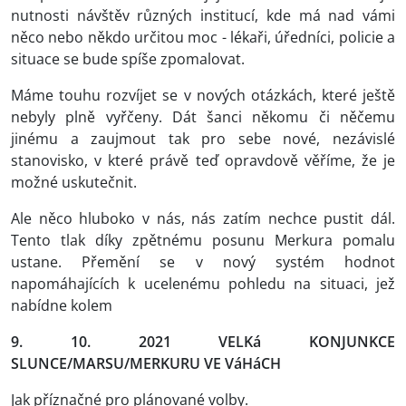
nutnosti návštěv různých institucí, kde má nad vámi
něco nebo někdo určitou moc - lékaři, úředníci, policie a
situace se bude spíše zpomalovat.
Máme touhu rozvíjet se v nových otázkách, které ještě
nebyly plně vyřčeny. Dát šanci někomu či něčemu
jinému a zaujmout tak pro sebe nové, nezávislé
stanovisko, v které právě teď opravdově věříme, že je
možné uskutečnit.
Ale něco hluboko v nás, nás zatím nechce pustit dál.
Tento tlak díky zpětnému posunu Merkura pomalu
ustane. Přemění se v nový systém hodnot
napomáhajících k ucelenému pohledu na situaci, jež
nabídne kolem
9. 10. 2021 VELKá KONJUNKCE
SLUNCE/MARSU/MERKURU VE VáHáCH
Jak příznačné pro plánované volby.