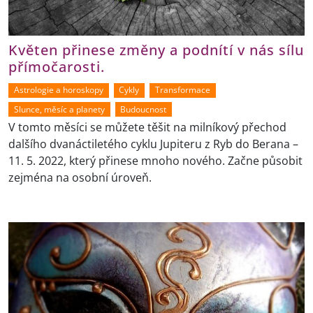
Květen přinese změny a podnítí v nás sílu
přímočarosti.
Astrologie a horoskopy
Cykly
Transformace
Slunce, měsíc a planety
Budoucnost
V tomto měsíci se můžete těšit na milníkový přechod
dalšího dvanáctiletého cyklu Jupiteru z Ryb do Berana –
11. 5. 2022, který přinese mnoho nového. Začne působit
zejména na osobní úroveň.