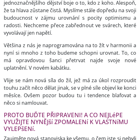
jednoznačnějšího dějství boje o to, kdo z koho. Alespoň,
že ta hlava zůstane čistá. Myslíme stále dopředu na svoji
budoucnost v zájmu urovnání s pocity optimismu a
radosti. Nechceme přece zabřednout ve svárech, které
vyvolávají jen napětí.
Většina z nás je naprogramována na to žít v harmonii a
nyní si mnoho z toho budeme schopni urovnat. To, co
má opravdovou šanci přetrvat najde svoje nové
uplatnění. V novém kabátku.
Vlije se nám nová síla do žil, jež má za úkol rozproudit
touhu začít něco dělat jinak, se v plné síle objeví ke konci
měsíce. Ovšem pozor budou tu i tendence blafovat a
něco si namlouvat.
PROTO BUĎTE PŘIPRAVENI! A CO NEJLéPE
VYUŽIJTE NYNĚJší ZPOMALENí K VLASTNíMU
VYLEPšENí.
Zaujměte nová stanoviska ke všemu, o čem jste si nebyli