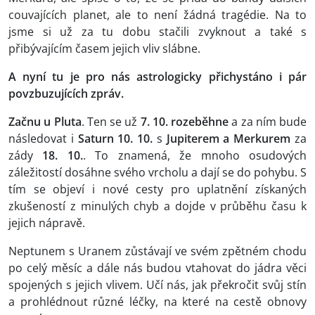
couvajících planet, ale to není žádná tragédie. Na to
jsme si už za tu dobu stačili zvyknout a také s
přibývajícím časem jejich vliv slábne.
A nyní tu je pro nás astrologicky přichystáno i pár
povzbuzujících zpráv.
Začnu u Pluta
. Ten se už
7. 10. rozeběhne
a za ním bude
následovat i
Saturn 10. 10.
s
Jupiterem a Merkurem
za
zády
18. 10.
. To znamená, že mnoho osudových
záležitostí dosáhne svého vrcholu a dají se do pohybu. S
tím se objeví i nové cesty pro uplatnění získaných
zkušeností z minulých chyb a dojde v průběhu času k
jejich nápravě.
Neptunem s Uranem zůstávají ve svém zpětném chodu
po celý měsíc a dále nás budou vtahovat do jádra věci
spojených s jejich vlivem. Učí nás, jak překročit svůj stín
a prohlédnout různé léčky, na které na cestě obnovy