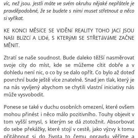
víc, než jsou. Jestli máte ve svém okruhu nějaké nepřátele je
pravděpodobné, že se budete s nimi muset střetnout a něco
si vyříkat.
KE KONCI MĚSíCE SE VIDĚNí REALITY TOHO JACí JSOU
NAšI BLíZCí A LIDé, S KTERýMI SE STŘETáVáME ZAČNE
MĚNIT.
Ztratí se naše soudnost. Bude daleko těžší nasměrovat
svoje city do míst, kde se můžeme cítit dobře a v
dohledu není nic, o co by se dalo opřít. Co bylo až doteď
povrchní bude ještě více znatelné. Snad jen tlak, který je
na nás vyvíjený abychom se chytili vlastní iniciativy nás
může vysvobodit.
Ponese se také v duchu osobních omezení, které ovšem
mohou přinést i něco málo pozitivního. Touhy objevit v
tom vyšší smysl, s kterým se dá ztotožnit. Absorbovat
do sebe překážky, které stojí v cestě, jako výzvy k tomu
přitáhnout si do života to čemu opravdu věříme a