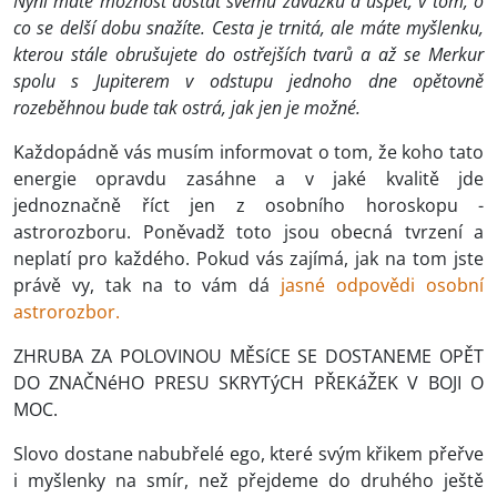
Nyní máte možnost dostát svému závazku a uspět, v tom, o
co se delší dobu snažíte. Cesta je trnitá, ale máte myšlenku,
kterou stále obrušujete do ostřejších tvarů a až se Merkur
spolu s Jupiterem v odstupu jednoho dne opětovně
rozeběhnou bude tak ostrá, jak jen je možné.
Každopádně vás musím informovat o tom, že koho tato
energie opravdu zasáhne a v jaké kvalitě jde
jednoznačně říct jen z osobního horoskopu -
astrorozboru. Poněvadž toto jsou obecná tvrzení a
neplatí pro každého. Pokud vás zajímá, jak na tom jste
právě vy, tak na to vám dá
jasné odpovědi osobní
astrorozbor.
ZHRUBA ZA POLOVINOU MĚSíCE SE DOSTANEME OPĚT
DO ZNAČNéHO PRESU SKRYTýCH PŘEKáŽEK V BOJI O
MOC.
Slovo dostane nabubřelé ego, které svým křikem přeřve
i myšlenky na smír, než přejdeme do druhého ještě