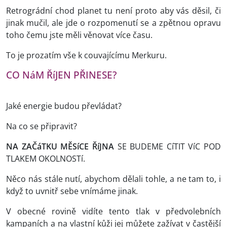
Retrográdní chod planet tu není proto aby vás děsil, či
jinak mučil, ale jde o rozpomenutí se a zpětnou opravu
toho čemu jste měli věnovat více času.
To je prozatím vše k couvajícímu Merkuru.
CO NáM ŘíJEN PŘINESE?
Jaké energie budou převládat?
Na co se připravit?
NA ZAČáTKU MĚSíCE ŘíJNA
SE BUDEME CíTIT VíC POD
TLAKEM OKOLNOSTí.
Něco nás stále nutí, abychom dělali tohle, a ne tam to, i
když to uvnitř sebe vnímáme jinak.
V obecné rovině vidíte tento tlak v předvolebních
kampaních a na vlastní kůži jej můžete zažívat v častější