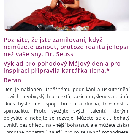
Poznáte, že jste zamilovaní, když
nemůžete usnout, protože realita je lepší
než vaše sny. Dr. Seuss
Výklad pro pohodový Májový den a pro
inspiraci připravila kartářka Ilona.*
Beran
Den je nakloněn úspěšnému podnikání a uskutečnění
nových, neobvyklých projektů, vašich myšlenek a plánů.
Dnes byste měli spojit hmotu a ducha, tělesnost a
spiritualitu. Proto využijte svých talentů, kterými
oplýváte a nebojte se rozvoje. Můžete se cítit bohatý
uvnitř, bez ohledu na vnější bohatství, ale můžete získat
i hmotné bohatství, záleží, pro co se uvnitř rozhodnete.