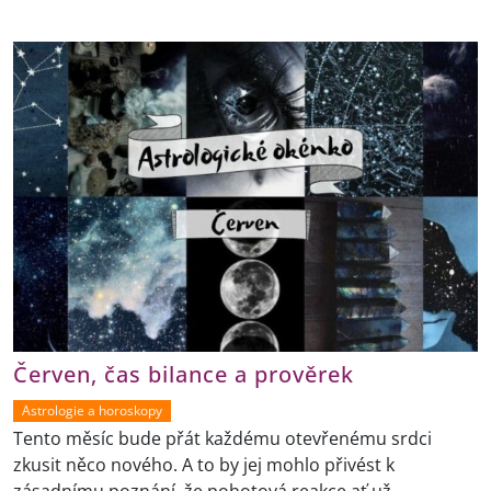
Červen, čas bilance a prověrek
Astrologie a horoskopy
Tento měsíc bude přát každému otevřenému srdci
zkusit něco nového. A to by jej mohlo přivést k