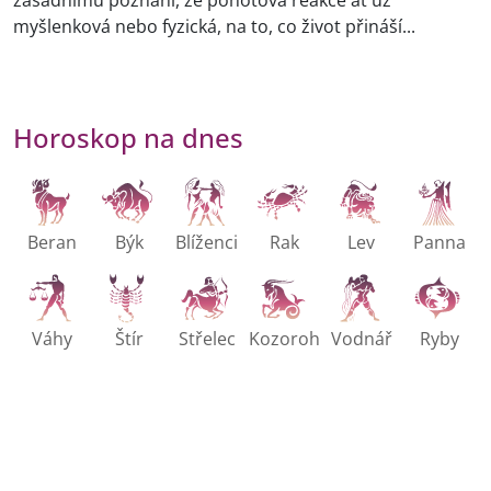
zásadnímu poznání, že pohotová reakce ať už
myšlenková nebo fyzická, na to, co život přináší...
Horoskop na dnes
Beran
Býk
Blíženci
Rak
Lev
Panna
Váhy
Štír
Střelec
Kozoroh
Vodnář
Ryby