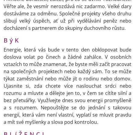
Věřte ale, že vesmír nerozdává nic zadarmo. Velké dary
dostáváme za odměnu. Společné projekty všeho druhu
slibují velký úspěch, ať už při vydělávání peněz nebo
docházení s partnerem do skupiny duchovního růstu.
B ý K
Energie, která vás bude v tento den obklopovat bude
doslova volat po činech a žádné zahálce. V osobních
vztazích to může znamenat, že byste měli začít pracovat
na společných projektech nebo každý sám. To se může
týkat zaměstnání nebo může jít o rodinu nebo domov.
Ujasnite si, zda chcete více naslouchat srdci nebo
rozumu a mluvte a dělejte jen to, v čem se cítíte silní a
bez přetvářky. Využívejte dnes svou energii promyšleně
a s rozumem. Nepouštějte se do jednání s takovou
energií, která vám není vlastní, vyplatí se mluvit pravdu
a mít své myšlenky a slova pod kontrolou.
B L í Ž E N C I