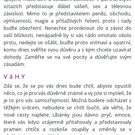
vztazích představuje ďábel vášeň, sex a tělesnou
závislost. Mimo to je představitelem peněz, obchodu,
výmluvnosti, magie a přitažlivých řešení, proto i tady
buďte obezřetní. Nenechte proniknout zlo a závist do
vaší blízkosti, nenápadně by si vás rádo omotalo okolo
prstu, nedejte se ošálit, buďte proto vnímaví a opatrní,
komu dnes svěříte svou důvěru a s kým chcete uzavírat
dohody. Zaměřte se na své pocity a důvěřujte svým
zásadám.
V á H Y
Zdá se, že se po vás dnes bude chtít, abyste opustili
něco, co je pro vás důvěrně známé a vy jste si mysleli, že
je to pro vás samozřejmostí. Možná budete odcházet s
těžkým srdcem, nebudete se chtít loučit, ale věřte, že
nové cesty najdete. Líbánky jsou dávno pryč, emoce,
které vás kdysi vzájemně přitahovaly a představovaly
pramen chtíče a rozkoše otupěly a změnily se v