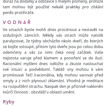
důraz na dodatky a odstavce s malými písmeny, protože
tam mohou být použité nekalé praktiky pro získání
peněz protihráče.
V O D N á Ř
Ve vztazích byste mohli dnes procitnout a nestavět na
vzdušných zámcích. Někdy vás strach může natolik
paralyzovat, že týdny obcházíte okolo dveří, do kterých
se bojíte vstoupit, přitom tyto dveře jsou po celou dobu
odemčeny a vás za nimi čeká nový začátek. Vaše
nejistota varuje před klamem a ponoření se do iluzí.
Racionální myšlení dnes odložte a zkuste naslouchat
své intuici a podvědomí. Taktéž sny mohou k vám
promlouvat řečí iracionálna, kdy mohou varovat před
omyly a z nich plynoucí zklamání. Vhodná je meditace
na rozpuštění strachu. Naopak den je příznivě nakloněn
tvůrčí činnosti , obzvlášť v oblasti umění.
Ryby