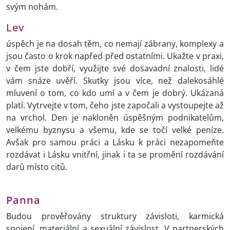
svým nohám.
Lev
úspěch je na dosah těm, co nemají zábrany, komplexy a
jsou často o krok napřed před ostatními. Ukažte v praxi,
v čem jste dobří, využijte své dosavadní znalosti, lidé
vám snáze uvěří. Skutky jsou více, než dalekosáhlé
mluvení o tom, co kdo umí a v čem je dobrý. Ukázaná
platí. Vytrvejte v tom, čeho jste započali a vystoupejte až
na vrchol. Den je nakloněn úspěšným podnikatelům,
velkému byznysu a všemu, kde se točí velké peníze.
Avšak pro samou práci a Lásku k práci nezapomeňte
rozdávat i Lásku vnitřní, jinak i ta se promění rozdávání
darů místo citů.
Panna
Budou prověřovány struktury závisloti, karmická
spojení, materiální a sexuální závislost. V partnerských