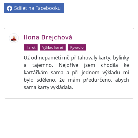
Sdílet na Facebooku
Ilona Brejchová
Tarot
Výklad karet
Kyvadlo
Už od nepaměti mě přitahovaly karty, bylinky
a tajemno. Nejdříve jsem chodila ke
kartářkám sama a při jednom výkladu mi
bylo sděleno, že mám předurčeno, abych
sama karty vykládala.