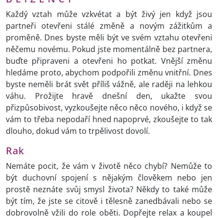
Každý vztah může vzkvétat a být živý jen když jsou
partneři otevřeni stálé změně a novým zážitkům a
proměně. Dnes byste měli být ve svém vztahu otevřeni
něčemu novému. Pokud jste momentálně bez partnera,
buďte připraveni a otevřeni ho potkat. Vnější změnu
hledáme proto, abychom podpořili změnu vnitřní. Dnes
byste neměli brát svět příliš vážně, ale raději na lehkou
váhu. Prožijte hravě dnešní den, ukažte svou
přizpůsobivost, vyzkoušejte něco něco nového, i když se
vám to třeba nepodaří hned napoprvé, zkoušejte to tak
dlouho, dokud vám to trpělivost dovolí.
Rak
Nemáte pocit, že vám v životě něco chybí? Nemůže to
být duchovní spojení s nějakým člověkem nebo jen
prostě neznáte svůj smysl života? Někdy to také může
být tím, že jste se citově i tělesně zanedbávali nebo se
dobrovolně vžili do role oběti. Dopřejte relax a koupel