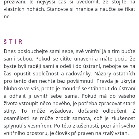
přežívání. Je nejvyšší čas si uvědomit, že stojíte na
vlastních nohách. Stanovte si hranice a naučte se říkat
ne.
š T í R
Dnes poslouchejte sami sebe, své vnitřní Já a tím buďte
sami sebou. Pokud se cítíte unaveni a máte pocit, že
byste byli raději sami a odešli do ústraní, nebojte se na
čas opustit společnost a radovánky. Názory ostatních
pro tento den nechte bez povšimnutí. Pravda je ukryta
hluboko ve vás, proto je moudré se stáhnout do ústraní
a odhalit ji uvnitř sebe sama. Pokud má do vašeho
života vstoupit něco nového, je potřeba zpracovat staré
stíny. To může vyžadovat dočasné odloučení. Z
osamělosti se může zrodit samota, což je zkušenost
splynutí s vesmírem. Po této zkušenosti, poznání svého
vnitřního prostoru, je člověk připraven na zralý vztah.