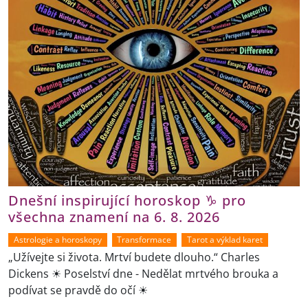
Dnešní inspirující horoskop ♑ pro
všechna znamení na 6. 8. 2026
Astrologie a horoskopy
Transformace
Tarot a výklad karet
„Užívejte si života. Mrtví budete dlouho.“ Charles
Dickens ☀ Poselství dne - Nedělat mrtvého brouka a
podívat se pravdě do očí ☀