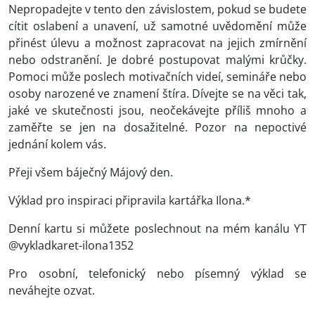
Nepropadejte v tento den závislostem, pokud se budete
cítit oslabení a unavení, už samotné uvědomění může
přinést úlevu a možnost zapracovat na jejich zmírnění
nebo odstranění. Je dobré postupovat malými krůčky.
Pomoci může poslech motivačních videí, semináře nebo
osoby narozené ve znamení štíra. Dívejte se na věci tak,
jaké ve skutečnosti jsou, neočekávejte příliš mnoho a
zaměřte se jen na dosažitelné. Pozor na nepoctivé
jednání kolem vás.
Přeji všem báječný Májový den.
Výklad pro inspiraci připravila kartářka Ilona.*
Denní kartu si můžete poslechnout na mém kanálu YT
@vykladkaret-ilona1352
Pro osobní, telefonický nebo písemný výklad se
neváhejte ozvat.