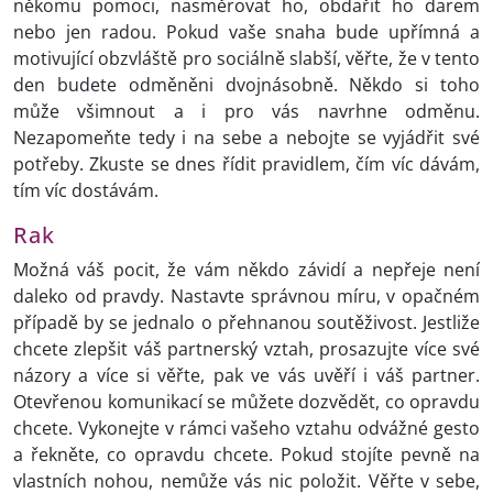
někomu pomoci, nasměrovat ho, obdařit ho darem
nebo jen radou. Pokud vaše snaha bude upřímná a
motivující obzvláště pro sociálně slabší, věřte, že v tento
den budete odměněni dvojnásobně. Někdo si toho
může všimnout a i pro vás navrhne odměnu.
Nezapomeňte tedy i na sebe a nebojte se vyjádřit své
potřeby. Zkuste se dnes řídit pravidlem, čím víc dávám,
tím víc dostávám.
Rak
Možná váš pocit, že vám někdo závidí a nepřeje není
daleko od pravdy. Nastavte správnou míru, v opačném
případě by se jednalo o přehnanou soutěživost. Jestliže
chcete zlepšit váš partnerský vztah, prosazujte více své
názory a více si věřte, pak ve vás uvěří i váš partner.
Otevřenou komunikací se můžete dozvědět, co opravdu
chcete. Vykonejte v rámci vašeho vztahu odvážné gesto
a řekněte, co opravdu chcete. Pokud stojíte pevně na
vlastních nohou, nemůže vás nic položit. Věřte v sebe,