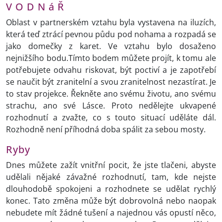
V O D N á Ř
Oblast v partnerském vztahu byla vystavena na iluzích,
která teď ztrácí pevnou půdu pod nohama a rozpadá se
jako domečky z karet. Ve vztahu bylo dosaženo
nejnižšího bodu.Tímto bodem můžete projít, k tomu ale
potřebujete odvahu riskovat, být poctiví a je zapotřebí
se naučit být zranitelní a svou zranitelnost nezastírat. Je
to stav projekce. Řekněte ano svému životu, ano svému
strachu, ano své Lásce. Proto nedělejte ukvapené
rozhodnutí a zvažte, co s touto situací uděláte dál.
Rozhodně není příhodná doba spálit za sebou mosty.
Ryby
Dnes můžete zažít vnitřní pocit, že jste tlačeni, abyste
udělali nějaké závažné rozhodnutí, tam, kde nejste
dlouhodobě spokojeni a rozhodnete se udělat rychlý
konec. Tato změna může být dobrovolná nebo naopak
nebudete mít žádné tušení a najednou vás opustí něco,