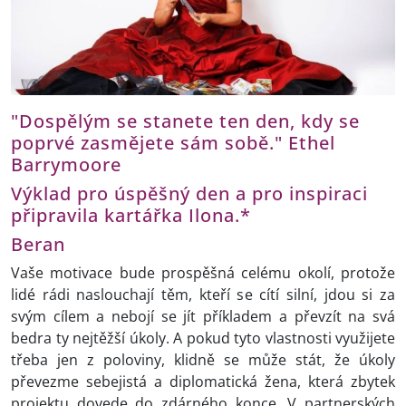
"Dospělým se stanete ten den, kdy se
poprvé zasmějete sám sobě." Ethel
Barrymoore
Výklad pro úspěšný den a pro inspiraci
připravila kartářka Ilona.*
Beran
Vaše motivace bude prospěšná celému okolí, protože
lidé rádi naslouchají těm, kteří se cítí silní, jdou si za
svým cílem a nebojí se jít příkladem a převzít na svá
bedra ty nejtěžší úkoly. A pokud tyto vlastnosti využijete
třeba jen z poloviny, klidně se může stát, že úkoly
převezme sebejistá a diplomatická žena, která zbytek
projektu dovede do zdárného konce. V partnerských