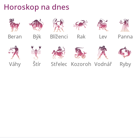
Horoskop na dnes
Beran
Býk
Blíženci
Rak
Lev
Panna
Váhy
Štír
Střelec
Kozoroh
Vodnář
Ryby