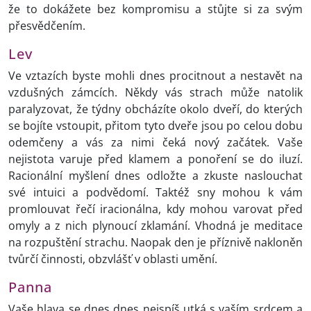
že to dokážete bez kompromisu a stůjte si za svým
přesvědčením.
Lev
Ve vztazích byste mohli dnes procitnout a nestavět na
vzdušných zámcích. Někdy vás strach může natolik
paralyzovat, že týdny obcházíte okolo dveří, do kterých
se bojíte vstoupit, přitom tyto dveře jsou po celou dobu
odemčeny a vás za nimi čeká nový začátek. Vaše
nejistota varuje před klamem a ponoření se do iluzí.
Racionální myšlení dnes odložte a zkuste naslouchat
své intuici a podvědomí. Taktéž sny mohou k vám
promlouvat řečí iracionálna, kdy mohou varovat před
omyly a z nich plynoucí zklamání. Vhodná je meditace
na rozpuštění strachu. Naopak den je příznivě nakloněn
tvůrčí činnosti, obzvlášť v oblasti umění.
Panna
Vaše hlava se dnes dnes nejspíš utká s vaším srdcem a