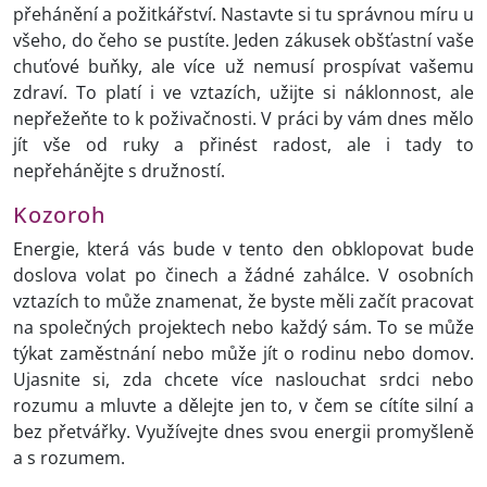
přehánění a požitkářství. Nastavte si tu správnou míru u
všeho, do čeho se pustíte. Jeden zákusek obšťastní vaše
chuťové buňky, ale více už nemusí prospívat vašemu
zdraví. To platí i ve vztazích, užijte si náklonnost, ale
nepřežeňte to k poživačnosti. V práci by vám dnes mělo
jít vše od ruky a přinést radost, ale i tady to
nepřehánějte s družností.
Kozoroh
Energie, která vás bude v tento den obklopovat bude
doslova volat po činech a žádné zahálce. V osobních
vztazích to může znamenat, že byste měli začít pracovat
na společných projektech nebo každý sám. To se může
týkat zaměstnání nebo může jít o rodinu nebo domov.
Ujasnite si, zda chcete více naslouchat srdci nebo
rozumu a mluvte a dělejte jen to, v čem se cítíte silní a
bez přetvářky. Využívejte dnes svou energii promyšleně
a s rozumem.