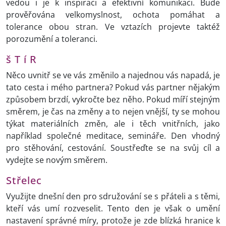
vedou i je k inspiraci a efektivní komunikaci. Bude
prověřována velkomyslnost, ochota pomáhat a
tolerance obou stran. Ve vztazích projevte taktéž
porozumění a toleranci.
š T í R
Něco uvnitř se ve vás změnilo a najednou vás napadá, je
tato cesta i mého partnera? Pokud vás partner nějakým
způsobem brzdí, vykročte bez něho. Pokud míří stejným
směrem, je čas na změny a to nejen vnější, ty se mohou
týkat materiálních změn, ale i těch vnitřních, jako
například společné meditace, semináře. Den vhodný
pro stěhování, cestování. Soustřeďte se na svůj cíl a
vydejte se novým směrem.
Střelec
Využijte dnešní den pro sdružování se s přáteli a s těmi,
kteří vás umí rozveselit. Tento den je však o umění
nastavení správné míry, protože je zde blízká hranice k