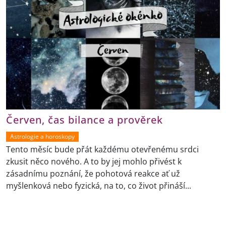
Červen, čas bilance a prověrek
Astrologie a horoskopy
Tento měsíc bude přát každému otevřenému srdci
zkusit něco nového. A to by jej mohlo přivést k
zásadnímu poznání, že pohotová reakce ať už
myšlenková nebo fyzická, na to, co život přináší...