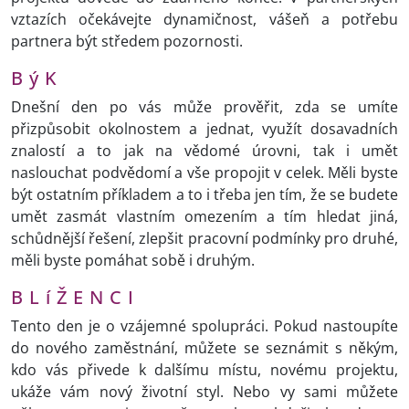
vztazích očekávejte dynamičnost, vášeň a potřebu
partnera být středem pozornosti.
B ý K
Dnešní den po vás může prověřit, zda se umíte
přizpůsobit okolnostem a jednat, využít dosavadních
znalostí a to jak na vědomé úrovni, tak i umět
naslouchat podvědomí a vše propojit v celek. Měli byste
být ostatním příkladem a to i třeba jen tím, že se budete
umět zasmát vlastním omezením a tím hledat jiná,
schůdnější řešení, zlepšit pracovní podmínky pro druhé,
měli byste pomáhat sobě i druhým.
B L í Ž E N C I
Tento den je o vzájemné spolupráci. Pokud nastoupíte
do nového zaměstnání, můžete se seznámit s někým,
kdo vás přivede k dalšímu místu, novému projektu,
ukáže vám nový životní styl. Nebo vy sami můžete