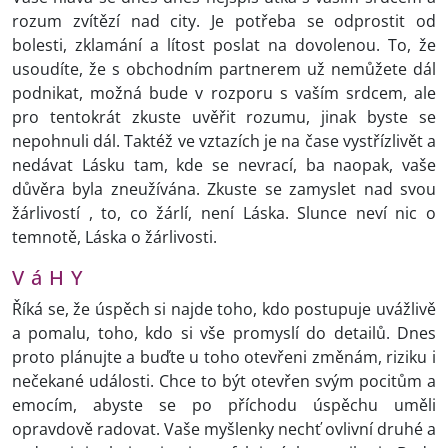
rozum zvítězí nad city. Je potřeba se odprostit od
bolesti, zklamání a lítost poslat na dovolenou. To, že
usoudíte, že s obchodním partnerem už nemůžete dál
podnikat, možná bude v rozporu s vaším srdcem, ale
pro tentokrát zkuste uvěřit rozumu, jinak byste se
nepohnuli dál. Taktéž ve vztazích je na čase vystřízlivět a
nedávat Lásku tam, kde se nevrací, ba naopak, vaše
důvěra byla zneužívána. Zkuste se zamyslet nad svou
žárlivostí , to, co žárlí, není Láska. Slunce neví nic o
temnotě, Láska o žárlivosti.
V á H Y
Říká se, že úspěch si najde toho, kdo postupuje uvážlivě
a pomalu, toho, kdo si vše promyslí do detailů. Dnes
proto plánujte a buďte u toho otevřeni změnám, riziku i
nečekané události. Chce to být otevřen svým pocitům a
emocím, abyste se po příchodu úspěchu uměli
opravdově radovat. Vaše myšlenky nechť ovlivní druhé a