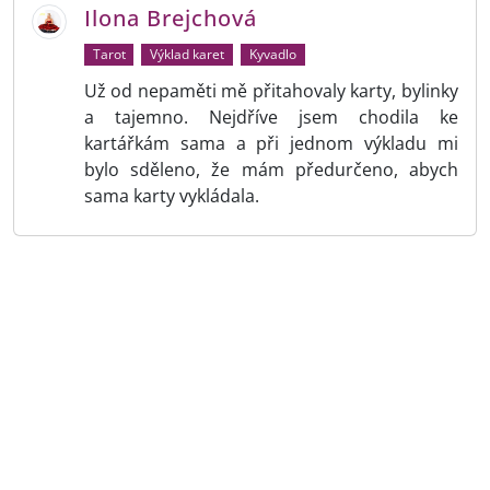
Ilona Brejchová
Tarot
Výklad karet
Kyvadlo
Už od nepaměti mě přitahovaly karty, bylinky
a tajemno. Nejdříve jsem chodila ke
kartářkám sama a při jednom výkladu mi
bylo sděleno, že mám předurčeno, abych
sama karty vykládala.