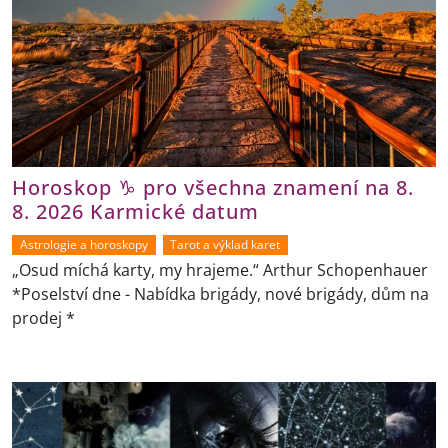
Horoskop ♑ pro všechna znamení na 8.
8. 2026 Karmické datum
Astrologie a horoskopy
Tarot a výklad karet
„Osud míchá karty, my hrajeme.“ Arthur Schopenhauer
*Poselství dne - Nabídka brigády, nové brigády, dům na
prodej *