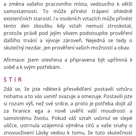
a změna vašeho pracovního místa, vedoucího k větší
samostatnosti. To může přinést trápení ohledně
existenčních starostí. I v osobních vztazích může přinést
tento den zkoušku kdy vztah nemusí ztroskotat,
protože právě pod jejím vlivem podstoupíte prověření
dalšího trvání a vývoje zároveň. Nejedná se tedy o
skutečný nezdar, jen prověření vašich možností a obav.
Afirmace: Jsem otevřena a připravena být upřímná k
sobě a k svým potřebám.
š T í R
Zdá se, že jste některá přesvědčení postavili vzhůru
nohama a to vás uvnitř svazuje a omezuje. Postavili jste
si rozum výš, než své srdce, a proto je potřeba dojít až
za hranice ega a nově uvěřit vaší moudrosti a
samotnému životu. Pokud váš vztah uvíznul ve slepé
uličce, ustrnula vzájemná výměna citů a vaše snahy o
znovuoživení Lásky vedou k tomu, že tuto skutečnost