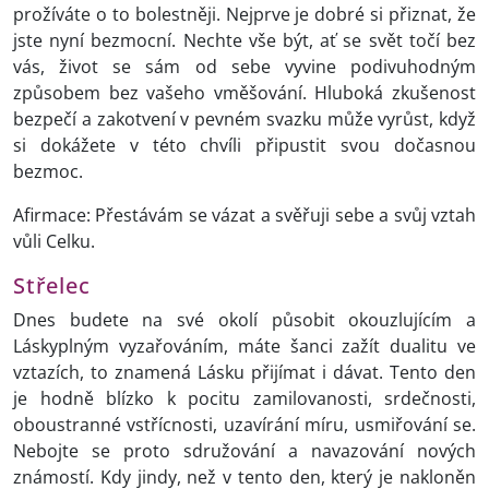
prožíváte o to bolestněji. Nejprve je dobré si přiznat, že
jste nyní bezmocní. Nechte vše být, ať se svět točí bez
vás, život se sám od sebe vyvine podivuhodným
způsobem bez vašeho vměšování. Hluboká zkušenost
bezpečí a zakotvení v pevném svazku může vyrůst, když
si dokážete v této chvíli připustit svou dočasnou
bezmoc.
Afirmace: Přestávám se vázat a svěřuji sebe a svůj vztah
vůli Celku.
Střelec
Dnes budete na své okolí působit okouzlujícím a
Láskyplným vyzařováním, máte šanci zažít dualitu ve
vztazích, to znamená Lásku přijímat i dávat. Tento den
je hodně blízko k pocitu zamilovanosti, srdečnosti,
oboustranné vstřícnosti, uzavírání míru, usmiřování se.
Nebojte se proto sdružování a navazování nových
známostí. Kdy jindy, než v tento den, který je nakloněn