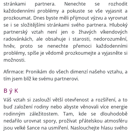
stránkami partnera. Nenechte se rozhodit
každodenními problémy a pokuste se vše vyjasnit a
prozkoumat. Dnes byste měli přijmout výzvu a vyrovnat
se i se složitějšími stránkami svého partnera. Hluboký
partnerský vztah není jen o žhavých víkendových
radovánkách, ale obsahuje i starosti, nedorozumění,
hněv, proto se nenechte přemoci každodenními
problémy, spíše je vědomě prozkoumejte a vyjasněte si
možnosti.
Afirmace: Pronikám do všech dimenzí našeho vztahu, a
tím jsem blíž ke svému partnerovi.
B ý K
Váš vztah si zaslouží větší otevřenost a rozšíření, a to
buď založení rodiny nebo abyste věnovali více energie
rodinným záležitostem. Tam, kde se dlouhodobě
nedařilo urovnat spory, prožívat přátelskou atmosféru
jsou velké šance na usmíření. Naslouchejte hlasu svého