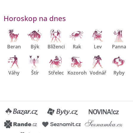
Horoskop na dnes
Beran
Býk
Blíženci
Rak
Lev
Panna
Váhy
Štír
Střelec
Kozoroh
Vodnář
Ryby