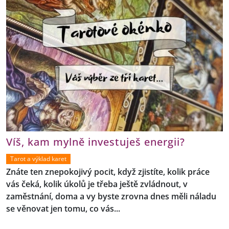
Víš, kam mylně investuješ energii?
Tarot a výklad karet
Znáte ten znepokojivý pocit, když zjistíte, kolik práce
vás čeká, kolik úkolů je třeba ještě zvládnout, v
zaměstnání, doma a vy byste zrovna dnes měli náladu
se věnovat jen tomu, co vás...