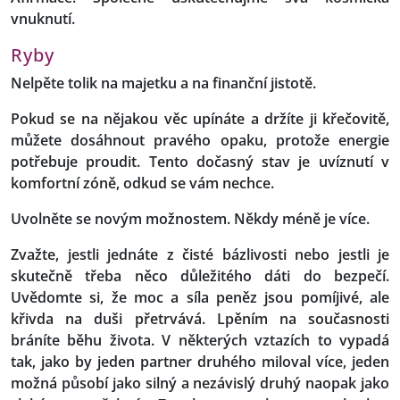
vnuknutí.
Ryby
Nelpěte tolik na majetku a na finanční jistotě.
Pokud se na nějakou věc upínáte a držíte ji křečovitě,
můžete dosáhnout pravého opaku, protože energie
potřebuje proudit. Tento dočasný stav je uvíznutí v
komfortní zóně, odkud se vám nechce.
Uvolněte se novým možnostem. Někdy méně je více.
Zvažte, jestli jednáte z čisté bázlivosti nebo jestli je
skutečně třeba něco důležitého dáti do bezpečí.
Uvědomte si, že moc a síla peněz jsou pomíjivé, ale
křivda na duši přetrvává. Lpěním na současnosti
bráníte běhu života. V některých vztazích to vypadá
tak, jako by jeden partner druhého miloval více, jeden
možná působí jako silný a nezávislý druhý naopak jako