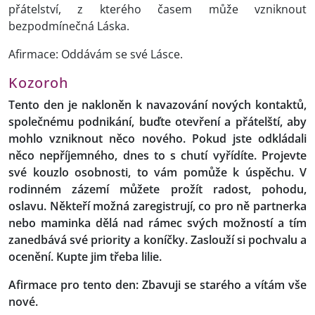
přátelství, z kterého časem může vzniknout
bezpodmínečná Láska.
Afirmace: Oddávám se své Lásce.
Kozoroh
Tento den je nakloněn k navazování nových kontaktů,
společnému podnikání, buďte otevření a přátelští, aby
mohlo vzniknout něco nového. Pokud jste odkládali
něco nepříjemného, dnes to s chutí vyřídíte. Projevte
své kouzlo osobnosti, to vám pomůže k úspěchu. V
rodinném zázemí můžete prožít radost, pohodu,
oslavu. Někteří možná zaregistrují, co pro ně partnerka
nebo maminka dělá nad rámec svých možností a tím
zanedbává své priority a koníčky. Zaslouží si pochvalu a
ocenění. Kupte jim třeba lilie.
Afirmace pro tento den: Zbavuji se starého a vítám vše
nové.