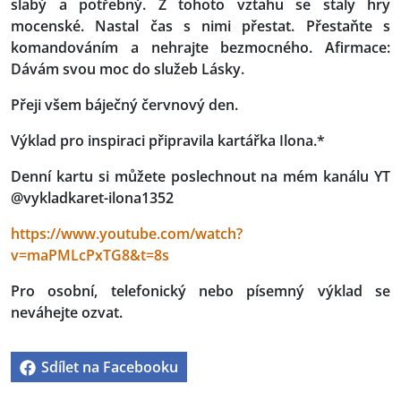
slabý a potřebný. Z tohoto vztahu se staly hry
mocenské. Nastal čas s nimi přestat. Přestaňte s
komandováním a nehrajte bezmocného. Afirmace:
Dávám svou moc do služeb Lásky.
Přeji všem báječný červnový den.
Výklad pro inspiraci připravila kartářka Ilona.*
Denní kartu si můžete poslechnout na mém kanálu YT
@vykladkaret-ilona1352
https://www.youtube.com/watch?
v=maPMLcPxTG8&t=8s
Pro osobní, telefonický nebo písemný výklad se
neváhejte ozvat.
Sdílet na Facebooku