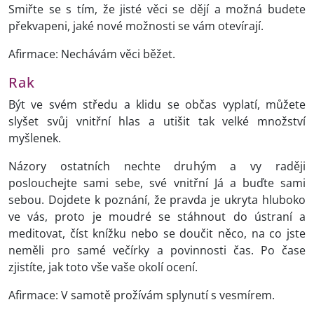
Smiřte se s tím, že jisté věci se dějí a možná budete
překvapeni, jaké nové možnosti se vám otevírají.
Afirmace: Nechávám věci běžet.
Rak
Být ve svém středu a klidu se občas vyplatí, můžete
slyšet svůj vnitřní hlas a utišit tak velké množství
myšlenek.
Názory ostatních nechte druhým a vy raději
poslouchejte sami sebe, své vnitřní Já a buďte sami
sebou. Dojdete k poznání, že pravda je ukryta hluboko
ve vás, proto je moudré se stáhnout do ústraní a
meditovat, číst knížku nebo se doučit něco, na co jste
neměli pro samé večírky a povinnosti čas. Po čase
zjistíte, jak toto vše vaše okolí ocení.
Afirmace: V samotě prožívám splynutí s vesmírem.