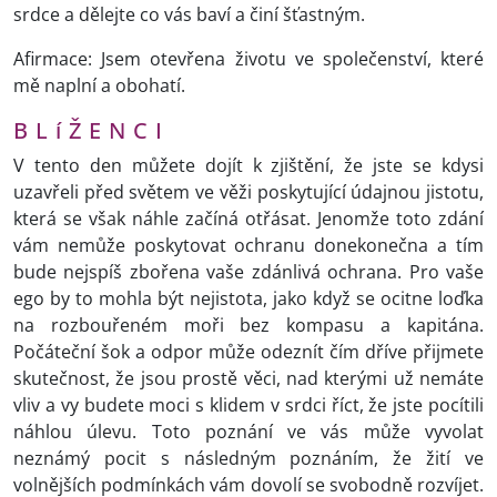
srdce a dělejte co vás baví a činí šťastným.
Afirmace: Jsem otevřena životu ve společenství, které
mě naplní a obohatí.
B L í Ž E N C I
V tento den můžete dojít k zjištění, že jste se kdysi
uzavřeli před světem ve věži poskytující údajnou jistotu,
která se však náhle začíná otřásat. Jenomže toto zdání
vám nemůže poskytovat ochranu donekonečna a tím
bude nejspíš zbořena vaše zdánlivá ochrana. Pro vaše
ego by to mohla být nejistota, jako když se ocitne loďka
na rozbouřeném moři bez kompasu a kapitána.
Počáteční šok a odpor může odeznít čím dříve přijmete
skutečnost, že jsou prostě věci, nad kterými už nemáte
vliv a vy budete moci s klidem v srdci říct, že jste pocítili
náhlou úlevu. Toto poznání ve vás může vyvolat
neznámý pocit s následným poznáním, že žití ve
volnějších podmínkách vám dovolí se svobodně rozvíjet.