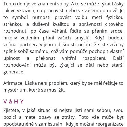
Tento den je ve znamení volby. A to se může týkat Lásky
jak ve vztazích, na pracovišti nebo ve vašem domově. Je
to symbol nutnosti provést volbu mezi fyzickou
stránkou a duševní kvalitou a správnosti citového
rozhodnutí po čase váhání. Řiďte se přáním srdce,
nikoliv vedením přání vašich smyslů. Když budete
vnímat partnera v jeho odlišnosti, ucítíte, že jste vrženy
zpět k sobě samému, což vám pomůže pochopit vlastní
úplnost a překonat vnitřní rozpolcení. Další
rozhodování může být týkající se dětí nebo starší
generace.
Afirmace: Láska není problém, který by se měl řešit,je to
mystérium, které se musí žít.
V á H Y
Zjistěte, v jaké situaci si nejste jisti sami sebou, svou
pozicí a máte obavy ze ztráty. Toto vše může být
opodstatněné v zaměstnání, kdy je možná reorganizace