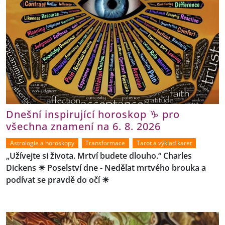
Dnešní inspirující horoskop ♑ pro
všechna znamení na 6. 8. 2026
Astrologie a horoskopy
Transformace
Tarot a výklad karet
„Užívejte si života. Mrtví budete dlouho.“ Charles
Dickens ☀ Poselství dne - Nedělat mrtvého brouka a
podívat se pravdě do očí ☀