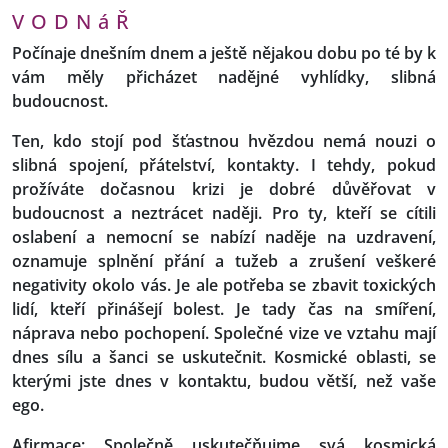
V O D N á Ř
Počínaje dnešním dnem a ještě nějakou dobu po té by k
vám měly přicházet nadějné vyhlídky, slibná
budoucnost.
Ten, kdo stojí pod šťastnou hvězdou nemá nouzi o
slibná spojení, přátelství, kontakty. I tehdy, pokud
prožíváte dočasnou krizi je dobré důvěřovat v
budoucnost a neztrácet naději. Pro ty, kteří se cítili
oslabení a nemocní se nabízí naděje na uzdravení,
oznamuje splnění přání a tužeb a zrušení veškeré
negativity okolo vás. Je ale potřeba se zbavit toxických
lidí, kteří přinášejí bolest. Je tady čas na smíření,
náprava nebo pochopení. Společné vize ve vztahu mají
dnes sílu a šanci se uskutečnit. Kosmické oblasti, se
kterými jste dnes v kontaktu, budou větší, než vaše
ego.
Afirmace: Společně uskutečňujme svá kosmická