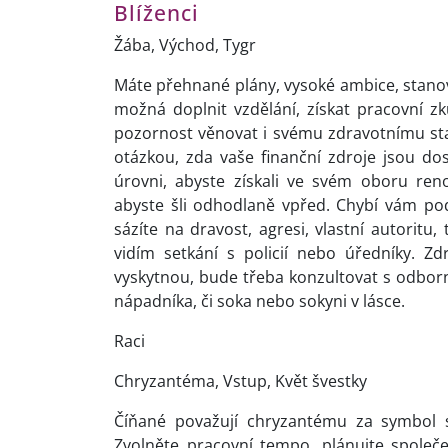
Blíženci
Žába, Východ, Tygr
Máte přehnané plány, vysoké ambice, stanoven
možná doplnit vzdělání, získat pracovní z
pozornost věnovat i svému zdravotnímu sta
otázkou, zda vaše finanční zdroje jsou dos
úrovni, abyste získali ve svém oboru re
abyste šli odhodlaně vpřed. Chybí vám podl
sázíte na dravost, agresi, vlastní autoritu,
vidím setkání s policií nebo úředníky. 
vyskytnou, bude třeba konzultovat s odborn
nápadníka, či soka nebo sokyni v lásce.
Raci
Chryzantéma, Vstup, Květ švestky
Číňané považují chryzantému za symbol sl
Zvolněte pracovní tempo, plánujte společ