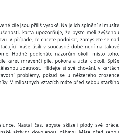
é cíle jsou příliš vysoké. Na jejich splnění si musíte
kušenosti, karta upozorňuje, že byste měli zvýšenou
vu. V případě, že chcete podnikat, zamyslete se nad
tačující. Vaše úsilí v současné době není na takové
nomé. Hodně podléháte názorům okolí, místo toho,
e karet mravenčí píle, pokora a úcta k okolí. Spíše
 tělesnou zdatnost. Hlídejte si své chování, v kartách
Zdravotní problémy, pokud se u některého zrozence
íky. V milostných vztazích máte před sebou staršího
unce. Nastal čas, abyste sklízeli plody své práce.
enské aktivity, dovolenou, zábavu. Máte před sebou