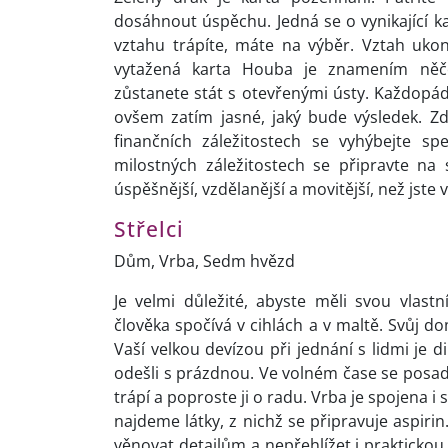
dosáhnout úspěchu. Jedná se o vynikající kar
vztahu trápíte, máte na výběr. Vztah ukon
vytažená karta Houba je znamením něč
zůstanete stát s otevřenými ústy. Každopád
ovšem zatím jasné, jaký bude výsledek. Zd
finančních záležitostech se vyhýbejte sp
milostných záležitostech se připravte na
úspěšnější, vzdělanější a movitější, než jste v
Střelci
Dům, Vrba, Sedm hvězd
Je velmi důležité, abyste měli svou vlas
člověka spočívá v cihlách a v maltě. Svůj 
Vaší velkou devízou při jednání s lidmi je d
odešli s prázdnou. Ve volném čase se posaďt
trápí a poproste ji o radu. Vrba je spojena i 
najdeme látky, z nichž se připravuje aspirin
věnovat detailům a nepřehlížet i praktickou