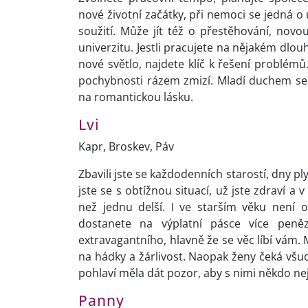
nové životní začátky, při nemoci se jedná o
soužití. Může jít též o přestěhování, novou
univerzitu. Jestli pracujete na nějakém dl
nové světlo, najdete klíč k řešení problémů.
pochybnosti rázem zmizí. Mladí duchem se 
na romantickou lásku.
Lvi
Kapr, Broskev, Páv
Zbavili jste se každodenních starostí, dny p
jste se s obtížnou situací, už jste zdraví a 
než jednu delší. I ve starším věku není 
dostanete na výplatní pásce více peně
extravagantního, hlavně že se věc líbí vám. 
na hádky a žárlivost. Naopak ženy čeká všu
pohlaví měla dát pozor, aby s nimi někdo ne
Panny