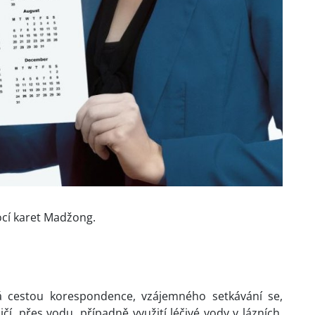
ocí karet Madžong.
há cestou korespondence, vzájemného setkávání se,
í, přes vodu, případně využití léčivé vody v lázních.