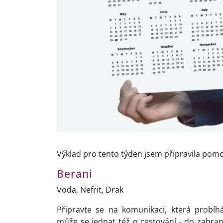
Výklad pro tento týden jsem připravila pom
Berani
Voda, Nefrit, Drak
Připravte se na komunikaci, která probí
může se jednat též o cestování - do zahranič