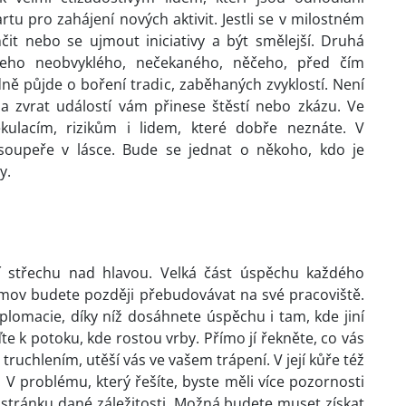
tu pro zahájení nových aktivit. Jestli se v milostném
čit nebo se ujmout iniciativy a být smělejší. Druhá
eho neobvyklého, nečekaného, něčeho, před čím
ně půjde o boření tradic, zaběhaných zvyklostí. Není
a zvrat událostí vám přinese štěstí nebo zkázu. Ve
ekulacím, rizikům i lidem, které dobře neznáte. V
 soupeře v lásce. Bude se jednat o někoho, kdo je
y.
tní střechu nad hlavou. Velká část úspěchu každého
domov budete později přebudovávat na své pracoviště.
iplomacie, díky níž dosáhnete úspěchu i tam, kde jiní
e k potoku, kde rostou vrby. Přímo jí řekněte, co vás
s truchlením, utěší vás ve vašem trápení. V její kůře též
. V problému, který řešíte, byste měli více pozornosti
 stránku dané záležitosti. Možná budete muset získat