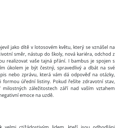
evil jako dítě v lotosovém květu, který se vznášel na
životní směr, nástup do školy, nová kariéra, odchod z
u realizovat vaše tajná přání. I bambus je spojen s
ím úkolem je být čestný, spravedlivý a dbát na své
opis nebo zprávu, která vám dá odpověď na otázky,
i formou úřední listiny. Pokud řešíte zdravotní stav,
V milostných záležitostech září nad vaším vztahem
 negativní emoce na uzdě.
k velmi ctižádostivým lidem, kteří jsou odhodláni