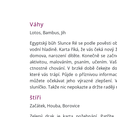
Váhy
Lotos, Bambus, Jih
Egyptský bůh Slunce Ré se podle pověsti obj
vodní hladině. Karta říká, že vás čeká nový 
domova, narození dítěte. Konečně se začno
aktivitou, malováním, psaním, učením. Vaš
ctnostné chování. V brzké době čekejte d
které vás trápí. Půjde o příznivou informac
můžete očekávat jeho výrazné zlepšení. 
sluníčko. Takže nic nepokazte a držte raději
štíři
Začátek, Houba, Borovice
Zelený drak je karta požehnání. Patříte 