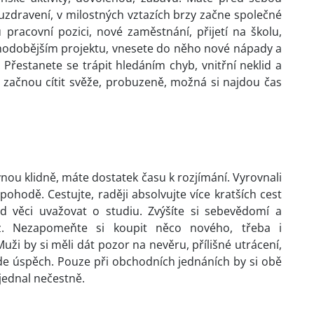
 uzdravení, v milostných vztazích brzy začne společné
 pracovní pozici, nové zaměstnání, přijetí na školu,
ouhodobějším projektu, vnesete do něho nové nápady a
 Přestanete se trápit hledáním chyb, vnitřní neklid a
začnou cítit svěže, probuzeně, možná si najdou čas
lynou klidně, máte dostatek času k rozjímání. Vyrovnali
v pohodě. Cestujte, raději absolvujte více kratších cest
od věci uvažovat o studiu. Zvýšíte si sebevědomí a
z. Nezapomeňte si koupit něco nového, třeba i
Muži by si měli dát pozor na nevěru, přílišné utrácení,
de úspěch. Pouze při obchodních jednáních by si obě
jednal nečestně.