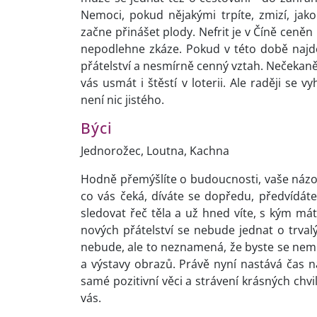
Nemoci, pokud nějakými trpíte, zmizí, ja
začne přinášet plody. Nefrit je v Číně ceněn 
nepodlehne zkáze. Pokud v této době najd
přátelství a nesmírně cenný vztah. Nečekaně 
vás usmát i štěstí v loterii. Ale raději se
není nic jistého.
Býci
Jednorožec, Loutna, Kachna
Hodně přemýšlíte o budoucnosti, vaše názor
co vás čeká, díváte se dopředu, předvídát
sledovat řeč těla a už hned víte, s kým mát
nových přátelství se nebude jednat o trvalý
nebude, ale to neznamená, že byste se neměl
a výstavy obrazů. Právě nyní nastává čas 
samé pozitivní věci a strávení krásných chvil
vás.