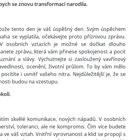
abych se znovu transformací narodila.
rotože tento den je váš úspěšný den. Svým úspěchem
naha se vyplatila, očekávejte proto příznivou zprávu.
V osobních vztazích je možné se dočkat dlouho
nete zprávu, která vám přinese spokojenost a pocit
uznání a slávy. Vychutnejte si zasloužený vavřínový
ravedlnosti, ocenění, životní průlom. To by vám mělo
ocítíte i uvnitř vašeho nitra. Nejdůležitější je, že se
nosti budou na vzestupu.
kolí.
itím skvělé komunikace, nových nápadů. V osobních
nerství, toleranci, ale ne kompromis. Čím více budete
ve váš vztah. Vnitřní vyrovnanost a klid se propojí s