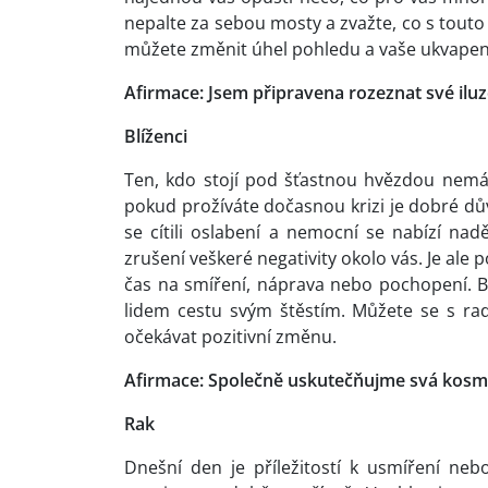
nepalte za sebou mosty a zvažte, co s touto 
můžete změnit úhel pohledu a vaše ukvapen
Afirmace: Jsem připravena rozeznat své iluz
Blíženci
Ten, kdo stojí pod šťastnou hvězdou nemá no
pokud prožíváte dočasnou krizi je dobré dův
se cítili oslabení a nemocní se nabízí na
zrušení veškeré negativity okolo vás. Je ale po
čas na smíření, náprava nebo pochopení. B
lidem cestu svým štěstím. Můžete se s ra
očekávat pozitivní změnu.
Afirmace: Společně uskutečňujme svá kosm
Rak
Dnešní den je příležitostí k usmíření ne