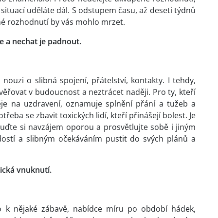
situací uděláte dál. S odstupem času, až deseti týdnů
é rozhodnutí by vás mohlo mrzet.
e a nechat je padnout.
uzi o slibná spojení, přátelství, kontakty. I tehdy,
ěřovat v budoucnost a neztrácet naději. Pro ty, kteří
děje na uzdravení, oznamuje splnění přání a tužeb a
třeba se zbavit toxických lidí, kteří přinášejí bolest. Je
uďte si navzájem oporou a prosvětlujte sobě i jiným
dostí a slibným očekáváním pustit do svých plánů a
ická vnuknutí.
bo k nějaké zábavě, nabídce míru po období hádek,