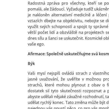
Radostná zpráva pro všechny, kteří se po
pomalá, ale žádoucí. Vyžaduje tudíž ukázněno
je nakloněn alternativní medicíně a léčen
vztazích dbejte na objektivitu, nebojte se
využít svých schopností a spojit ty správn
větší počet lidí a obzvláště na projektech 
dnes sílu a šanci se uskutečnit. Kosmické obl
vaše ego.
Afirmace: Společně uskutečňujme svá kosm
Býk
Vaši mysl nejspíš ovládá strach z vlastníh
jasné uvažování, že uvěříte v možnou pro
strachů, které mohou plynout z obav o fi
dostatek sil tyto skutečnosti rozpoznat a p
abyste udělali nějaké závažné rozhodnutí, 
udělat rychlý konec. Tato změna může být 
najednou vás opustí něco, co pro vás mno