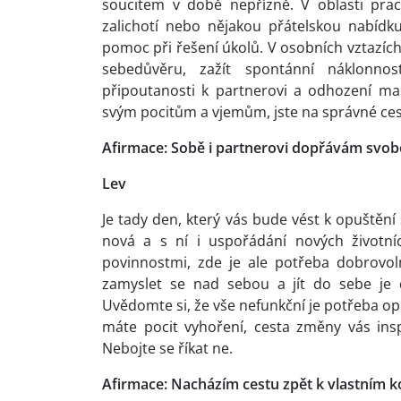
soucitem v době nepřízně. V oblasti pra
zalichotí nebo nějakou přátelskou nabídk
pomoc při řešení úkolů. V osobních vztazích
sebedůvěru, zažít spontánní náklonn
připoutanosti k partnerovi a odhození mani
svým pocitům a vjemům, jste na správné ces
Afirmace: Sobě i partnerovi dopřávám svob
Lev
Je tady den, který vás bude vést k opuštěn
nová a s ní i uspořádání nových životní
povinnostmi, zde je ale potřeba dobrovoln
zamyslet se nad sebou a jít do sebe je 
Uvědomte si, že vše nefunkční je potřeba op
máte pocit vyhoření, cesta změny vás insp
Nebojte se říkat ne.
Afirmace: Nacházím cestu zpět k vlastním 