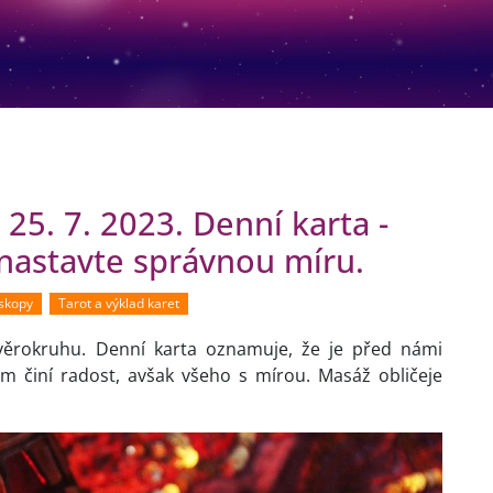
25. 7. 2023. Denní karta -
 nastavte správnou míru.
oskopy
Tarot a výklad karet
ěrokruhu. Denní karta oznamuje, že je před námi
ám činí radost, avšak všeho s mírou. Masáž obličeje