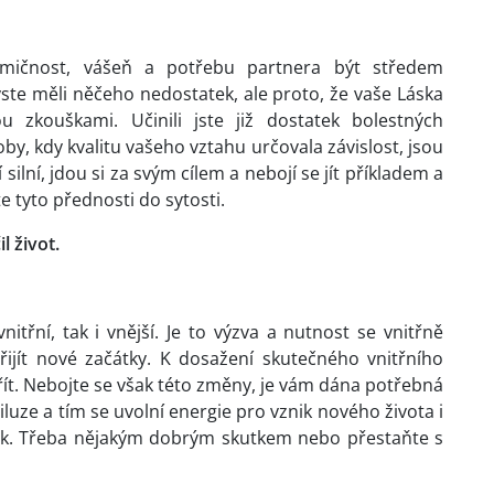
amičnost, vášeň a potřebu partnera být středem
ste měli něčeho nedostatek, ale proto, že vaše Láska
u zkouškami. Učinili jste již dostatek bolestných
oby, kdy kvalitu vašeho vztahu určovala závislost, jsou
í silní, jdou si za svým cílem a nebojí se jít příkladem a
te tyto přednosti do sytosti.
 život.
třní, tak i vnější. Je to výzva a nutnost se vnitřně
ijít nové začátky. K dosažení skutečného vnitřního
řít. Nebojte se však této změny, je vám dána potřebná
iluze a tím se uvolní energie pro vznik nového života i
nak. Třeba nějakým dobrým skutkem nebo přestaňte s