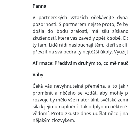
Panna
V partnerských vztazích očekávejte dyn
pozornosti. S partnerem nejste proto, že by
došla do bodu zralosti, má sílu získano
zkušeností, které vás zavedly zpět k sobě. D
ty tam. Lidé rádi naslouchají těm, kteří se cít
převzít na svá bedra ty nejtěžší úkoly. Využij
Afirmace: Předávám druhým to, co mě naučil
Váhy
Čeká vás nevyhnutelná přeměna, a to jak vni
proměnit a něčeho se vzdát, aby mohly př
rozvoje by mělo vše materiální, světské zem
síla k jejímu naplnění. Tak odplynou některé 
vědomí. Proto zkuste dnes udělat něco ji
nějakým zlozvykem.