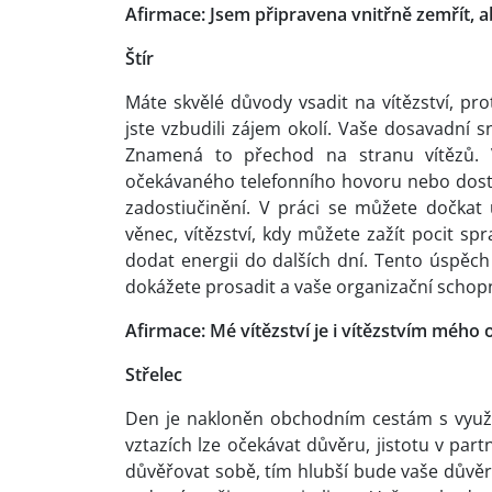
Afirmace: Jsem připravena vnitřně zemřít, 
Štír
Máte skvělé důvody vsadit na vítězství, p
jste vzbudili zájem okolí. Vaše dosavadní s
Znamená to přechod na stranu vítězů. 
očekávaného telefonního hovoru nebo dosta
zadostiučinění. V práci se můžete dočkat 
věnec, vítězství, kdy můžete zažít pocit sp
dodat energii do dalších dní. Tento úspěch p
dokážete prosadit a vaše organizační schop
Afirmace: Mé vítězství je i vítězstvím mého o
Střelec
Den je nakloněn obchodním cestám s využ
vztazích lze očekávat důvěru, jistotu v part
důvěřovat sobě, tím hlubší bude vaše důvěra 