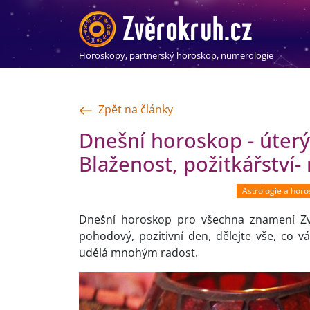
Horoskopy, partnerský horoskop, numerologie
Zpět na články
Dnešní horoskop - úterý 
Blaženost, požitkářství-
Astrologie a hor
Dnešní horoskop pro všechna znamení Zv
pohodový, pozitivní den, dělejte vše, co v
udělá mnohým radost.