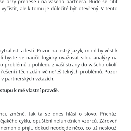
 se brzy přenese i na vašeho partnera. Bude se cítit
yčistit, ale k tomu je důležité být otevřený. V tento
.
ytralosti a lesti. Pozor na ostrý jazyk, mohl by vést k
i byste se naučit logicky uvažovat silou analýzy na
o problémů z pohledu z vaší strany do vašeho okolí.
řešení i těch zdánlivě neřešitelných problémů. Pozor
 v partnerských vztazích.
ístupu k mé vlastní pravdě.
ci, změně, tak ta se dnes hlásí o slovo. Přichází
 nějakého cyklu, opuštění nefunkčních vzorců. Zároveň
nemohlo přijít, dokud neodejde něco, co už neslouží