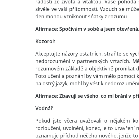
radostí ze života a vitalitou. Vaše pohoda
skvěle ve vaší přítomnosti. Vzduch se může v
den mohou vzniknout sńatky z rozumu.
Afirmace: Spočívám v sobě a jsem otevřená
Kozoroh
Akceptujte názory ostatních, straňte se vych
nedorozumění v partnerských vztazích. Měl
rozumovém základě a objektivně pronikat d
Toto učení a poznání by vám mělo pomoci k 
na ostrý jazyk, mohl by vést k nedorozumění
Afirmace: Zbavuji se všeho, co mi brání v př
Vodnář
Pokud jste včera uvažovali o nějakém kon
rozloučení, uvolnění, konec, je to uzavření
oznamuje příchod něčeho nového, jenže to 