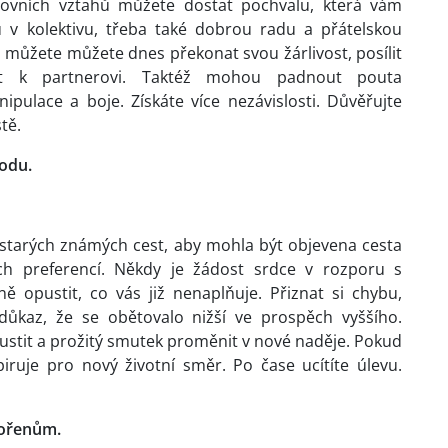
covních vztahů můžete dostat pochvalu, která vám
u v kolektivu, třeba také dobrou radu a přátelskou
 můžete můžete dnes překonat svou žárlivost, posílit
ost k partnerovi. Taktéž mohou padnout pouta
pulace a boje. Získáte více nezávislosti. Důvěřujte
tě.
odu.
í starých známých cest, aby mohla být objevena cesta
ch preferencí. Někdy je žádost srdce v rozporu s
ě opustit, co vás již nenaplňuje. Přiznat si chybu,
důkaz, že se obětovalo nižší ve prospěch vyššího.
ustit a prožitý smutek proměnit v nové naděje. Pokud
iruje pro nový životní směr. Po čase ucítíte úlevu.
kořenům.