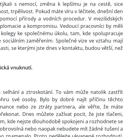
týkali s nemocí, změna k lepšímu je na cestě, sice
st, trpělivost. Pokud máte víru v léčitele, dnešní den
í pomocí přírody a vodních procedur. V mezilidských
 diplomacie a kompromisu. Vedoucí pracovníci by měli
é kolegy ke společnému úkolu, tam, kde spolupracuje
se sociálním zaměřením. Společné vize ve vztahu mají
asti, se kterými jste dnes v kontaktu, budou větší, než
ická vnuknutí.
o selhání a ztroskotání. To vám může natolik zastřít
hru své osoby. Bylo by dobré najít příčinu těchto
nance nebo ze ztráty partnera, ale věřte, že máte
řekonat. Dnes můžete zažívat pocit, že jste tlačeni,
tam, kde nejste dlouhodobě spokojeni a rozhodnete se
dobrovolná nebo naopak nebudete mít žádné tušení a
ho znamenalo. Proto nedělejte ukvapené rozhodnutí,