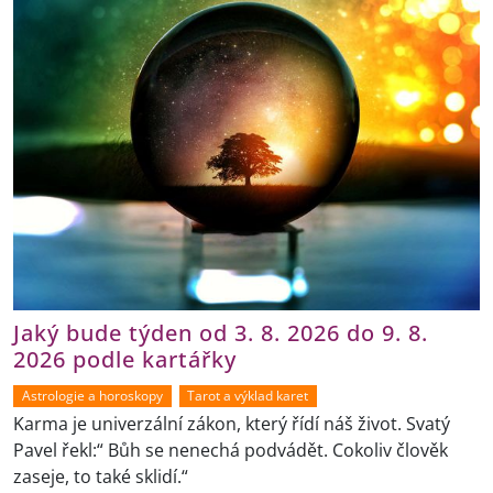
Jaký bude týden od 3. 8. 2026 do 9. 8.
2026 podle kartářky
Astrologie a horoskopy
Tarot a výklad karet
Karma je univerzální zákon, který řídí náš život. Svatý
Pavel řekl:“ Bůh se nenechá podvádět. Cokoliv člověk
zaseje, to také sklidí.“