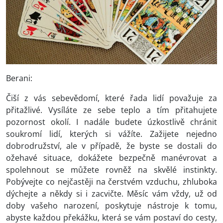
Berani:
Čiší z vás sebevědomí, které řada lidí považuje za
přitažlivé. Vysíláte ze sebe teplo a tím přitahujete
pozornost okolí. I nadále budete úzkostlivě chránit
soukromí lidí, kterých si vážíte. Zažijete nejedno
dobrodružství, ale v případě, že byste se dostali do
ožehavé situace, dokážete bezpečně manévrovat a
spolehnout se můžete rovněž na skvělé instinkty.
Pobývejte co nejčastěji na čerstvém vzduchu, zhluboka
dýchejte a někdy si i zacvičte. Měsíc vám vždy, už od
doby vašeho narození, poskytuje nástroje k tomu,
abyste každou překážku, která se vám postaví do cesty,