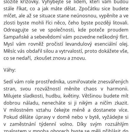
složité křížovky. Vyhýbejte se lidem, kteří vám budou
stále říkat, co a jak máte dělat. Zpočátku sice budete
mlčet, ale až se situace stane neúnosnou, vypěníte a ve
zlosti byste mohli říci něco, čeho byste později litovali.
Odreagujte se ve společnosti, kde poteče proudem
šampaňské a sebevědomí vám pozvedne neškodný flirt.
Mysl vám rovněž pročistí levandulový esenciální olej.
Měsíc vás obdařil silou a vytrvalostí, proto dokážete vše,
co se nedaří, zkoušet znovu a znovu.
Váhy:
Sedí vám role prostředníka, usmiřovatele znesvářených
stran, svou rozvážností měníte chaos v harmonii.
Milujete sladkosti, hudbu, květiny. Většinou budete mít
dobrou náladu, nenecháte si ji nikým a ničím zkazit.
V milostném vztahu čekejte méně a dostanete více.
Pokud děláte úpravy v domě nebo v bytě, vyžádejte si
v zaměstnání týdenní volno. Díky svým rozsáhlým
znalostem v mnoha oborech byste se měli přihlásit do