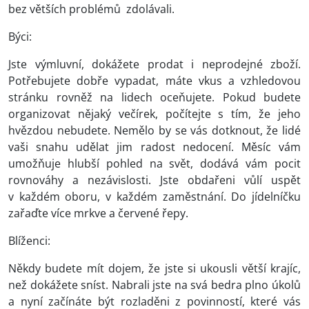
bez větších problémů zdolávali.
Býci:
Jste výmluvní, dokážete prodat i neprodejné zboží.
Potřebujete dobře vypadat, máte vkus a vzhledovou
stránku rovněž na lidech oceňujete. Pokud budete
organizovat nějaký večírek, počítejte s tím, že jeho
hvězdou nebudete. Nemělo by se vás dotknout, že lidé
vaši snahu udělat jim radost nedocení. Měsíc vám
umožňuje hlubší pohled na svět, dodává vám pocit
rovnováhy a nezávislosti. Jste obdařeni vůlí uspět
v každém oboru, v každém zaměstnání. Do jídelníčku
zařaďte více mrkve a červené řepy.
Blíženci:
Někdy budete mít dojem, že jste si ukousli větší krajíc,
než dokážete sníst. Nabrali jste na svá bedra plno úkolů
a nyní začínáte být rozladěni z povinností, které vás