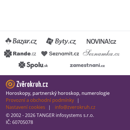
Horoskopy, partnerský horoskop, numerologie
Provozní a obchodní podmínky
Nastavení cookies
info@zverokruh.cz
© 2002 - 2026 TANGER infosystems s.r.o.
IČ: 60705078