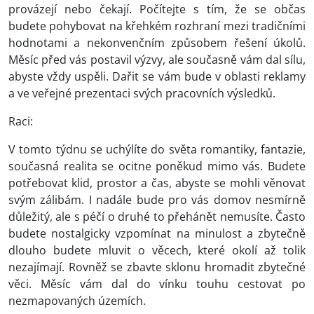
provázejí nebo čekají. Počítejte s tím, že se občas
budete pohybovat na křehkém rozhraní mezi tradičními
hodnotami a nekonvenčním způsobem řešení úkolů.
Měsíc před vás postavil výzvy, ale současně vám dal sílu,
abyste vždy uspěli. Dařit se vám bude v oblasti reklamy
a ve veřejné prezentaci svých pracovních výsledků.
Raci:
V tomto týdnu se uchýlíte do světa romantiky, fantazie,
současná realita se ocitne poněkud mimo vás. Budete
potřebovat klid, prostor a čas, abyste se mohli věnovat
svým zálibám. I nadále bude pro vás domov nesmírně
důležitý, ale s péčí o druhé to přehánět nemusíte. Často
budete nostalgicky vzpomínat na minulost a zbytečně
dlouho budete mluvit o věcech, které okolí až tolik
nezajímají. Rovněž se zbavte sklonu hromadit zbytečné
věci. Měsíc vám dal do vínku touhu cestovat po
nezmapovaných územích.