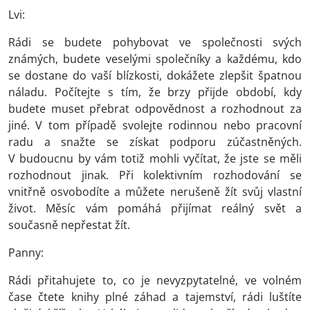
Lvi:
Rádi se budete pohybovat ve společnosti svých
známých, budete veselými společníky a každému, kdo
se dostane do vaší blízkosti, dokážete zlepšit špatnou
náladu. Počítejte s tím, že brzy přijde období, kdy
budete muset přebrat odpovědnost a rozhodnout za
jiné. V tom případě svolejte rodinnou nebo pracovní
radu a snažte se získat podporu zúčastněných.
V budoucnu by vám totiž mohli vyčítat, že jste se měli
rozhodnout jinak. Při kolektivním rozhodování se
vnitřně osvobodíte a můžete nerušeně žít svůj vlastní
život. Měsíc vám pomáhá přijímat reálný svět a
současně nepřestat žít.
Panny:
Rádi přitahujete to, co je nevyzpytatelné, ve volném
čase čtete knihy plné záhad a tajemství, rádi luštíte