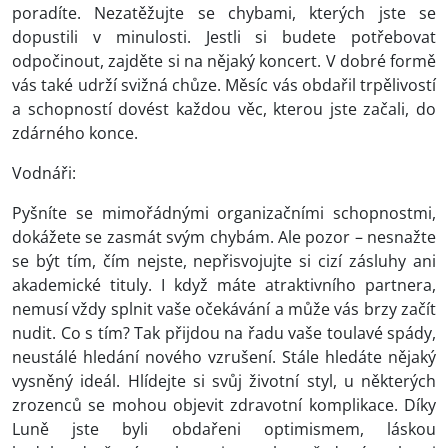
poradíte. Nezatěžujte se chybami, kterých jste se
dopustili v minulosti. Jestli si budete potřebovat
odpočinout, zajděte si na nějaký koncert. V dobré formě
vás také udrží svižná chůze. Měsíc vás obdařil trpělivostí
a schopností dovést každou věc, kterou jste začali, do
zdárného konce.
Vodnáři:
Pyšníte se mimořádnými organizačními schopnostmi,
dokážete se zasmát svým chybám. Ale pozor – nesnažte
se být tím, čím nejste, nepřisvojujte si cizí zásluhy ani
akademické tituly. I když máte atraktivního partnera,
nemusí vždy splnit vaše očekávání a může vás brzy začít
nudit. Co s tím? Tak přijdou na řadu vaše toulavé spády,
neustálé hledání nového vzrušení. Stále hledáte nějaký
vysněný ideál. Hlídejte si svůj životní styl, u některých
zrozenců se mohou objevit zdravotní komplikace. Díky
Luně jste byli obdařeni optimismem, láskou