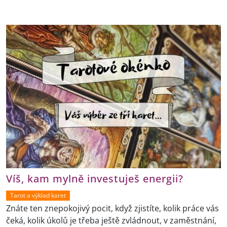
Víš, kam mylně investuješ energii?
Tarot a výklad karet
Znáte ten znepokojivý pocit, když zjistíte, kolik práce vás
čeká, kolik úkolů je třeba ještě zvládnout, v zaměstnání,