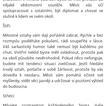
nějaké vědomostní soutěže. Měsíc vás učí
spolupracovat s ostatními, být diplomat a chovat se
slušně k lidem ve svém okolí.
Štíři:
Milostné vztahy vám dají pořádně zabrat. Rychle a bez
rozmyslu podléháte pokušení, rádi soupeříte v lásce.
Váš sarkastický humor také nemusí být každému po
chuti. Vnitřní neklid byste měli ovládnout, protože pak
na okolí působíte nevěrohodně. Pokud něco nefunguje,
budete mít tendenci situaci zveličovat. Jestli hledáte
trvalý vztah, potlačte v sobě žárlivost, protože by vás
dovedla k nezdaru. Měsíc vám pomáhá očistit své
myšlenky, vidět věci jasněji a udržovat si pozitivní výhled
do budoucna.
Střelci:
Milujete rozmanitost každodenního života. Vaše