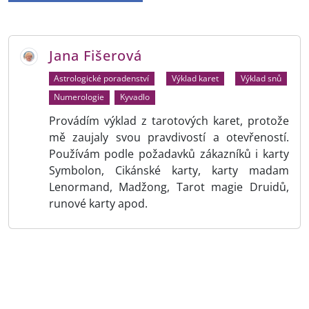
Jana Fišerová
Astrologické poradenství
Výklad karet
Výklad snů
Numerologie
Kyvadlo
Provádím výklad z tarotových karet, protože
mě zaujaly svou pravdivostí a otevřeností.
Používám podle požadavků zákazníků i karty
Symbolon, Cikánské karty, karty madam
Lenormand, Madžong, Tarot magie Druidů,
runové karty apod.