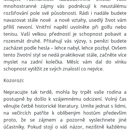
mnohostranné zájmy vás podněcují k neustálému
rozšiřování pole své působnosti. Rádi i nadále budete
navazovat stále nové a nové vztahy, usedlý život vám
příliš nevoní. Vnitřní napětí uvolněte při golfu nebo
tenisu. Vaší velkou předností je schopnost pobavit a
rozesmát druhé. Přitahují vás výzvy, s penězi budete
zacházet podle hesla – lehce nabyl, lehce pozbyl. Ovšem
tento životní styl se nedá praktikovat stále, začněte více
myslet na zadní kolečka. Měsíc vám dal do vínku
schopnost vytěžit ze svých znalostí co nejvíce.
Kozorozi:
Nepracujte tak tvrdě, mohla by trpět vaše rodina a
postupně by došlo k vzájemnému odcizení. Volný čas
věnujte četbě historické literatury. Umíte jednat s lidmi,
na večírcích patříte k oblíbeným hostům především
proto, že se zájmem a pozorně vyslechnete jiné
účastníky. Pokud stojí o váš názor, nezištně každému