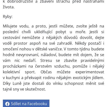
k dobrodružství a zbaveni strachu před nástrahami
života.
Ryby:
Milujete vodu, a proto, jestli můžete, zvolte ještě na
poslední chvíli uklidňující pobyt u moře. Jestli si
cestování nemůžete z nějakých důvodů dovolit, dejte
vodě prostor aspoň na své zahradě. Někdy postačí i
smočení nohou v dětské vaničce. V tomto týdnu budete
hodně nevyrovnaní, náladoví, budete mít dojem, že se
vám nic nedaří. Stresu se zbavíte pravidelnými
procházkami na čerstvém vzduchu, pomůže i nějaký
kolektivní sport. Občas můžete experimentovat
v kuchyni a překvapit rodinu nějakým exotickým jídlem.
Díky Luně jste dostali do vínku schopnost měnit své
tajné sny ve skutečnost.
Sdílet na Facebooku