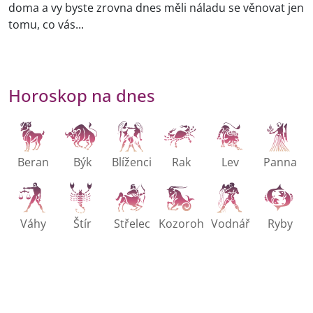
doma a vy byste zrovna dnes měli náladu se věnovat jen
tomu, co vás...
Horoskop na dnes
Beran
Býk
Blíženci
Rak
Lev
Panna
Váhy
Štír
Střelec
Kozoroh
Vodnář
Ryby