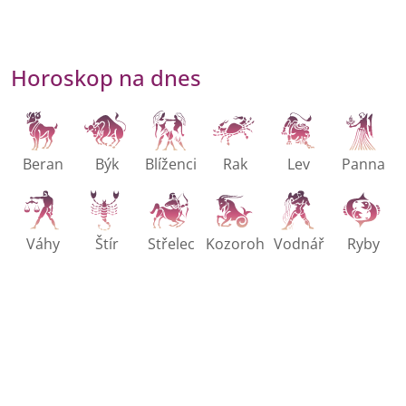
Horoskop na dnes
Beran
Býk
Blíženci
Rak
Lev
Panna
Váhy
Štír
Střelec
Kozoroh
Vodnář
Ryby