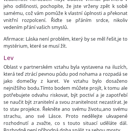
jeho odlišnosti, pochopíte, že jste vrženy zpět k sobě
samému, což vám pomůže k vlastní úplnosti a překonat
vnitřní rozpolcení. Řiďte se přáním srdce, nikoliv
vedením přání vašich smyslů.
Afirmace: Láska není problém, který by se měl řešit,je to
mystérium, které se musí žít.
Lev
Oblast v partnerském vztahu byla vystavena na iluzích,
která teď ztrácí pevnou půdu pod nohama a rozpadá se
jako domečky z karet. Ve vztahu bylo dosaženo
nejnižšího bodu.Tímto bodem můžete projít, k tomu ale
potřebujete odvahu riskovat, být poctiví a je zapotřebí
se naučit být zranitelní a svou zranitelnost nezastírat. Je
to stav projekce. Řekněte ano svému životu,ano svému
strachu, ano své Lásce. Proto nedělejte ukvapené
rozhodnutí a zvažte, co s touto situací uděláte dál.
Rozhodně není příhodná doba spálit za sebou mosty.