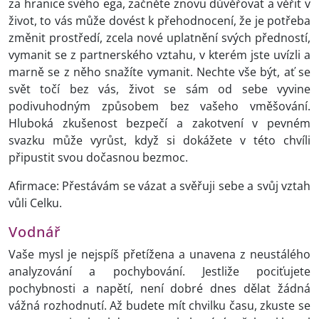
za hranice svého ega, začněte znovu důvěřovat a věřit v
život, to vás může dovést k přehodnocení, že je potřeba
změnit prostředí, zcela nové uplatnění svých předností,
vymanit se z partnerského vztahu, v kterém jste uvízli a
marně se z něho snažíte vymanit. Nechte vše být, ať se
svět točí bez vás, život se sám od sebe vyvine
podivuhodným způsobem bez vašeho vměšování.
Hluboká zkušenost bezpečí a zakotvení v pevném
svazku může vyrůst, když si dokážete v této chvíli
připustit svou dočasnou bezmoc.
Afirmace: Přestávám se vázat a svěřuji sebe a svůj vztah
vůli Celku.
Vodnář
Vaše mysl je nejspíš přetížena a unavena z neustálého
analyzování a pochybování. Jestliže pociťujete
pochybnosti a napětí, není dobré dnes dělat žádná
vážná rozhodnutí. Až budete mít chvilku času, zkuste se