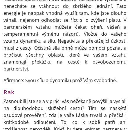
nenecháte se vtáhnout do zbrklého jednání. Tato
energie je naopak vhodná využít tam, kde jste dlouho
váhali, nejenom odhodlat se říct si o zvýšení platu. V
partnerském vztahu můžete čekat oheň, vášeň a
temperamentní výměnu názorů. Vložte do vašeho
vztahu dynamiku a sílu. Negativita a překážející úzkosti
musí z cesty. Očistná síla ohně může pomoci poznat a
pročistit všechny oblasti, které ve vašem vztahu
znamenají překážku na cestě k osvobozenému
partnerství.
Afirmace: Svou sílu a dynamiku prožívám svobodně.
Rak
Zasnoubili jste se a v práci vás nečekaně povýšili a vyslali
na dlouhodobou služební cestu? Tím se naskýtá
osudové prověření, zda je vaše Láska trvalá a přečká i
krátkodobé odloučení. To, co k sobě patří ani
vzdálenost nerozdělí. Když budete vnímat partnera v