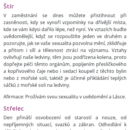
Štír
V zaměstnání se dnes můžete přistihnout při
zasněnosti, kdy se vynoří vzpomínky na dřívější místa,
kde se vám kdysi dařilo lépe, než nyní. Ve vztazích buďte
uvědomělejší, když se rozpouštíte jeden ve druhém a
pozorujte, jak se vaše sexualita pozvolna mění, zklidňuje
a přitom i sílí a tělesnost ztrácí na významu. Vztahy
ovlivňují naše ledviny, těm jsou podřízena kolena, proto
dopřejte péči těmto orgánům, popíjením přesličkového
a kopřivového čaje nebo i sedací koupelí z těchto bylin
nebo z mořské soli, taktéž je účinné přikládání teplých
sáčků z mořské soli na ledviny.
Afirmace: Prožívám svou sexualitu v uvědomění a Lásce.
Střelec
Den přináší osvobození od starostí a nouze, od
nepříjemných situací, svazků a zábran. Odhodlání k