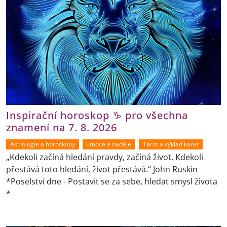
Inspirační horoskop ♑ pro všechna
znamení na 7. 8. 2026
Astrologie a horoskopy
Emoce a naděje
Tarot a výklad karet
„Kdekoli začíná hledání pravdy, začíná život. Kdekoli
přestává toto hledání, život přestává.“ John Ruskin
*Poselství dne - Postavit se za sebe, hledat smysl života
*