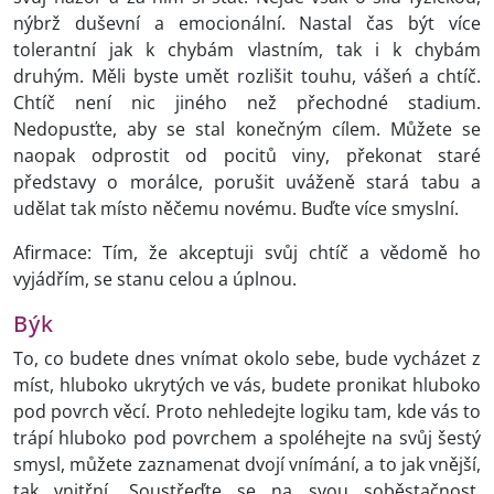
nýbrž duševní a emocionální. Nastal čas být více
tolerantní jak k chybám vlastním, tak i k chybám
druhým. Měli byste umět rozlišit touhu, vášeń a chtíč.
Chtíč není nic jiného než přechodné stadium.
Nedopusťte, aby se stal konečným cílem. Můžete se
naopak odprostit od pocitů viny, překonat staré
představy o morálce, porušit uváženě stará tabu a
udělat tak místo něčemu novému. Buďte více smyslní.
Afirmace: Tím, že akceptuji svůj chtíč a vědomě ho
vyjádřím, se stanu celou a úplnou.
Býk
To, co budete dnes vnímat okolo sebe, bude vycházet z
míst, hluboko ukrytých ve vás, budete pronikat hluboko
pod povrch věcí. Proto nehledejte logiku tam, kde vás to
trápí hluboko pod povrchem a spoléhejte na svůj šestý
smysl, můžete zaznamenat dvojí vnímání, a to jak vnější,
tak vnitřní. Soustřeďte se na svou soběstačnost,