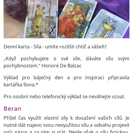
Denní karta - Síla - umíte rozlišit chtíč a vášeň?
„Když pochybujete o své síle, dáváte sílu svým
pochybnostem.“ Honoré De Balzac
Výklad pro báječný den a pro inspiraci připravila
kartářka Ilona.*
Pro osobní nebo telefonický výklad se neváhejte ozvat.
Beran
Přišel čas využít vlastní síly k dosažení vašich cílů. Je
nutné dát najevo svou nevyužitou sílu a odvahu projevit
svůj názor a za ním si stát. Nejde však o sílu fyzickou,