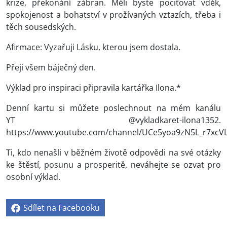
krize, překonání zábran. Měli byste pociťovat vděk,
spokojenost a bohatství v prožívaných vztazích, třeba i
těch sousedských.
Afirmace: Vyzařuji Lásku, kterou jsem dostala.
Přeji všem báječný den.
Výklad pro inspiraci připravila kartářka Ilona.*
Denní kartu si můžete poslechnout na mém kanálu
YT @vykladkaret-ilona1352.
https://www.youtube.com/channel/UCe5yoa9zN5L_r7xcV
Ti, kdo nenašli v běžném životě odpovědi na své otázky
ke štěstí, posunu a prosperitě, neváhejte se ozvat pro
osobní výklad.
Sdílet na Facebooku