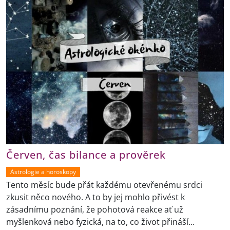
Červen, čas bilance a prověrek
Astrologie a horoskopy
Tento měsíc bude přát každému otevřenému srdci
zkusit něco nového. A to by jej mohlo přivést k
zásadnímu poznání, že pohotová reakce ať už
myšlenková nebo fyzická, na to, co život přináší...