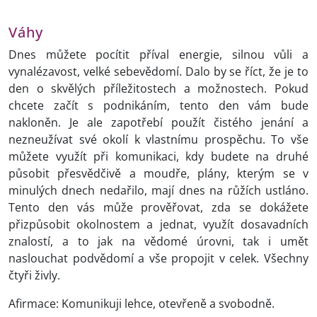
Váhy
Dnes můžete pocítit příval energie, silnou vůli a
vynalézavost, velké sebevědomí. Dalo by se říct, že je to
den o skvělých příležitostech a možnostech. Pokud
chcete začít s podnikáním, tento den vám bude
nakloněn. Je ale zapotřebí použít čistého jenání a
nezneužívat své okolí k vlastnímu prospěchu. To vše
můžete využít při komunikaci, kdy budete na druhé
působit přesvědčivě a moudře, plány, kterým se v
minulých dnech nedařilo, mají dnes na růžích ustláno.
Tento den vás může prověřovat, zda se dokážete
přizpůsobit okolnostem a jednat, využít dosavadních
znalostí, a to jak na vědomé úrovni, tak i umět
naslouchat podvědomí a vše propojit v celek. Všechny
čtyři živly.
Afirmace: Komunikuji lehce, otevřeně a svobodně.