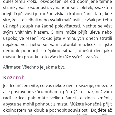
důležitému kroku, osvobození se od opomíjené temné
stránky vaší osobnosti, vymanění se z pletek, svazků a
idejí. Trpělivostí je možné získat druhou šanci tam, kde
víte, že jste selhali nebo vydali malé úsilí. Je však potřeba
už nepřistoupit na žádné polovičatosti. Nechte se vést
svým vnitřním hlasem. S ním může přijít úleva nebo
uspokojivé řešení. Pokud jste v minulých dnech ztratili
nějakou věc nebo se vám zatoulal mazlíček, či jste
nemohli pohnout s nějakou situací, dnešní den jako
mávnutím proutku toto vše dokáže vyřešit za vás.
Afirmace: Všechno je jak má být.
Kozoroh
Jestli o něčem víte, co vás někde uvnitř svazuje, omezuje
a je postavené vzůru nohama, přemýšlíte jinak, než vám
radí srdce, pak máte velkou šanci to dnes změnit,
abyste se mohli pohnout z místa. Můžete konečně přijít
okolnostem na kloub a pochopit souvislosti. Dojděte až