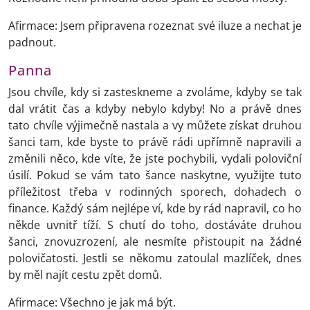
Afirmace: Jsem připravena rozeznat své iluze a nechat je
padnout.
Panna
Jsou chvíle, kdy si zasteskneme a zvoláme, kdyby se tak
dal vrátit čas a kdyby nebylo kdyby! No a právě dnes
tato chvíle výjimečně nastala a vy můžete získat druhou
šanci tam, kde byste to právě rádi upřímně napravili a
změnili něco, kde víte, že jste pochybili, vydali poloviční
úsilí. Pokud se vám tato šance naskytne, využijte tuto
příležitost třeba v rodinných sporech, dohadech o
finance. Každý sám nejlépe ví, kde by rád napravil, co ho
někde uvnitř tíží. S chutí do toho, dostáváte druhou
šanci, znovuzrození, ale nesmíte přistoupit na žádné
polovičatosti. Jestli se někomu zatoulal mazlíček, dnes
by měl najít cestu zpět domů.
Afirmace: Všechno je jak má být.