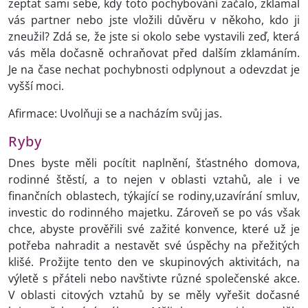
zeptat sami sebe, kdy toto pochybování začalo, zklamal
vás partner nebo jste vložili důvěru v někoho, kdo ji
zneužil? Zdá se, že jste si okolo sebe vystavili zeď, která
vás měla dočasně ochraňovat před dalším zklamáním.
Je na čase nechat pochybnosti odplynout a odevzdat je
vyšší moci.
Afirmace: Uvolňuji se a nacházím svůj jas.
Ryby
Dnes byste měli pocítit naplnění, šťastného domova,
rodinné štěstí, a to nejen v oblasti vztahů, ale i ve
finančních oblastech, týkající se rodiny,uzavírání smluv,
investic do rodinného majetku. Zároveň se po vás však
chce, abyste prověřili své zažité konvence, které už je
potřeba nahradit a nestavět své úspěchy na přežitých
klišé. Prožijte tento den ve skupinových aktivitách, na
výletě s přáteli nebo navštivte různé společenské akce.
V oblasti citových vztahů by se měly vyřešit dočasné