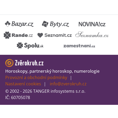
Horoskopy, partnerský horoskop, numerologie
Provozní a obchodní podmínky
Nastavení cookies
info@zverokruh.cz
© 2002 - 2026 TANGER infosystems s.r.o.
IČ: 60705078