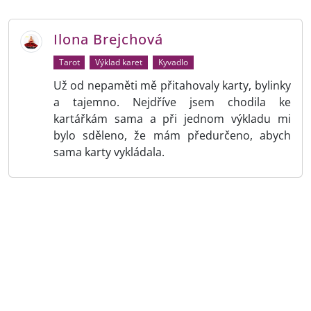
Ilona Brejchová
Tarot
Výklad karet
Kyvadlo
Už od nepaměti mě přitahovaly karty, bylinky
a tajemno. Nejdříve jsem chodila ke
kartářkám sama a při jednom výkladu mi
bylo sděleno, že mám předurčeno, abych
sama karty vykládala.