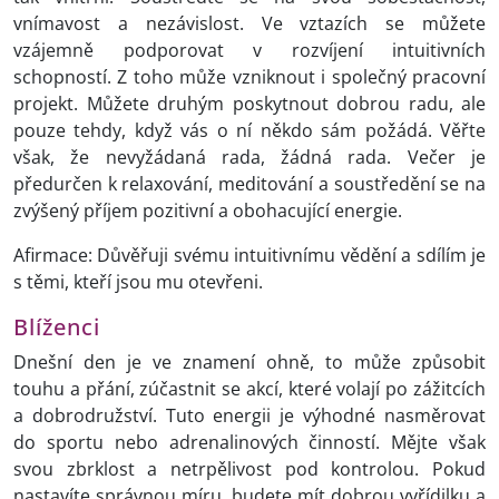
vnímavost a nezávislost. Ve vztazích se můžete
vzájemně podporovat v rozvíjení intuitivních
schopností. Z toho může vzniknout i společný pracovní
projekt. Můžete druhým poskytnout dobrou radu, ale
pouze tehdy, když vás o ní někdo sám požádá. Věřte
však, že nevyžádaná rada, žádná rada. Večer je
předurčen k relaxování, meditování a soustředění se na
zvýšený příjem pozitivní a obohacující energie.
Afirmace: Důvěřuji svému intuitivnímu vědění a sdílím je
s těmi, kteří jsou mu otevřeni.
Blíženci
Dnešní den je ve znamení ohně, to může způsobit
touhu a přání, zúčastnit se akcí, které volají po zážitcích
a dobrodružství. Tuto energii je výhodné nasměrovat
do sportu nebo adrenalinových činností. Mějte však
svou zbrklost a netrpělivost pod kontrolou. Pokud
nastavíte správnou míru, budete mít dobrou vyřídilku a