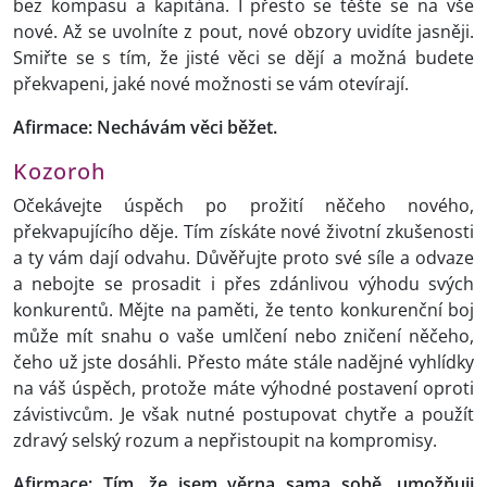
bez kompasu a kapitána. I přesto se těšte se na vše
nové. Až se uvolníte z pout, nové obzory uvidíte jasněji.
Smiřte se s tím, že jisté věci se dějí a možná budete
překvapeni, jaké nové možnosti se vám otevírají.
Afirmace: Nechávám věci běžet.
Kozoroh
Očekávejte úspěch po prožití něčeho nového,
překvapujícího děje. Tím získáte nové životní zkušenosti
a ty vám dají odvahu. Důvěřujte proto své síle a odvaze
a nebojte se prosadit i přes zdánlivou výhodu svých
konkurentů. Mějte na paměti, že tento konkurenční boj
může mít snahu o vaše umlčení nebo zničení něčeho,
čeho už jste dosáhli. Přesto máte stále nadějné vyhlídky
na váš úspěch, protože máte výhodné postavení oproti
závistivcům. Je však nutné postupovat chytře a použít
zdravý selský rozum a nepřistoupit na kompromisy.
Afirmace: Tím, že jsem věrna sama sobě, umožňuji