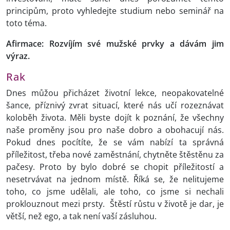
principům, proto vyhledejte studium nebo seminář na
toto téma.
Afirmace: Rozvíjím své mužské prvky a dávám jim
výraz.
Rak
Dnes můžou přicházet životní lekce, neopakovatelné
šance, příznivý zvrat situací, které nás učí rozeznávat
koloběh života. Měli byste dojít k poznání, že všechny
naše proměny jsou pro naše dobro a obohacují nás.
Pokud dnes pocítíte, že se vám nabízí ta správná
příležitost, třeba nové zaměstnání, chytněte štěstěnu za
pačesy. Proto by bylo dobré se chopit příležitostí a
nesetrvávat na jednom místě. Říká se, že nelitujeme
toho, co jsme udělali, ale toho, co jsme si nechali
proklouznout mezi prsty. Štěstí růstu v životě je dar, je
větší, než ego, a tak není vaší zásluhou.