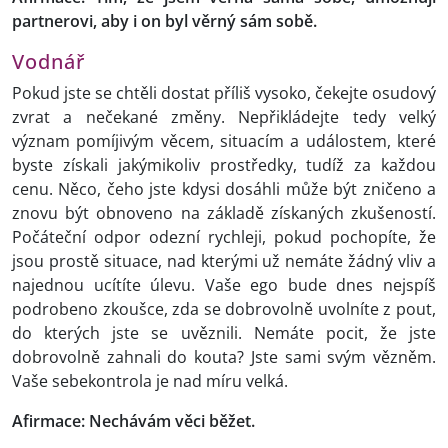
partnerovi, aby i on byl věrný sám sobě.
Vodnář
Pokud jste se chtěli dostat příliš vysoko, čekejte osudový
zvrat a nečekané změny. Nepřikládejte tedy velký
význam pomíjivým věcem, situacím a událostem, které
byste získali jakýmikoliv prostředky, tudíž za každou
cenu. Něco, čeho jste kdysi dosáhli může být zničeno a
znovu být obnoveno na základě získaných zkušeností.
Počáteční odpor odezní rychleji, pokud pochopíte, že
jsou prostě situace, nad kterými už nemáte žádný vliv a
najednou ucítíte úlevu. Vaše ego bude dnes nejspíš
podrobeno zkoušce, zda se dobrovolně uvolníte z pout,
do kterých jste se uvěznili. Nemáte pocit, že jste
dobrovolně zahnali do kouta? Jste sami svým vězněm.
Vaše sebekontrola je nad míru velká.
Afirmace: Nechávám věci běžet.