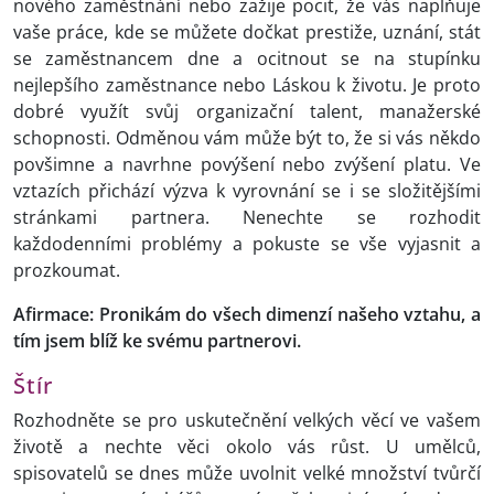
nového zaměstnání nebo zažije pocit, že vás naplňuje
vaše práce, kde se můžete dočkat prestiže, uznání, stát
se zaměstnancem dne a ocitnout se na stupínku
nejlepšího zaměstnance nebo Láskou k životu. Je proto
dobré využít svůj organizační talent, manažerské
schopnosti. Odměnou vám může být to, že si vás někdo
povšimne a navrhne povýšení nebo zvýšení platu. Ve
vztazích přichází výzva k vyrovnání se i se složitějšími
stránkami partnera. Nenechte se rozhodit
každodenními problémy a pokuste se vše vyjasnit a
prozkoumat.
Afirmace: Pronikám do všech dimenzí našeho vztahu, a
tím jsem blíž ke svému partnerovi.
Štír
Rozhodněte se pro uskutečnění velkých věcí ve vašem
životě a nechte věci okolo vás růst. U umělců,
spisovatelů se dnes může uvolnit velké množství tvůrčí