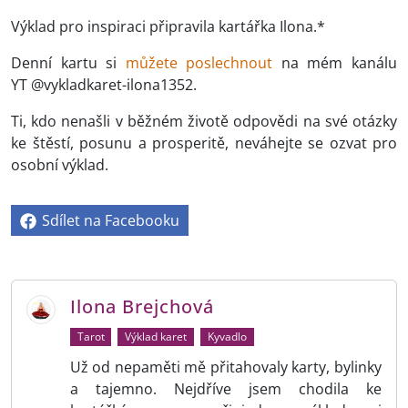
Výklad pro inspiraci připravila kartářka Ilona.*
Denní kartu si
můžete poslechnout
na mém kanálu
YT @vykladkaret-ilona1352.
Ti, kdo nenašli v běžném životě odpovědi na své otázky
ke štěstí, posunu a prosperitě, neváhejte se ozvat pro
osobní výklad.
Sdílet na Facebooku
Ilona Brejchová
Tarot
Výklad karet
Kyvadlo
Už od nepaměti mě přitahovaly karty, bylinky
a tajemno. Nejdříve jsem chodila ke