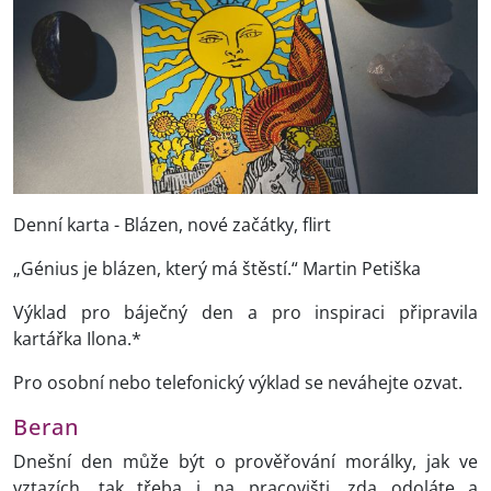
Denní karta - Blázen, nové začátky, flirt
„Génius je blázen, který má štěstí.“ Martin Petiška
Výklad pro báječný den a pro inspiraci připravila
kartářka Ilona.*
Pro osobní nebo telefonický výklad se neváhejte ozvat.
Beran
Dnešní den může být o prověřování morálky, jak ve
vztazích, tak třeba i na pracovišti, zda odoláte a