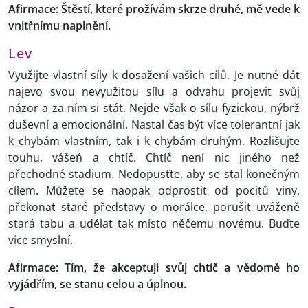
Afirmace: Štěstí, které prožívám skrze druhé, mě vede k
vnitřnímu naplnění.
Lev
Využijte vlastní síly k dosažení vašich cílů. Je nutné dát
najevo svou nevyužitou sílu a odvahu projevit svůj
názor a za ním si stát. Nejde však o sílu fyzickou, nýbrž
duševní a emocionální. Nastal čas být více tolerantní jak
k chybám vlastním, tak i k chybám druhým. Rozlišujte
touhu, vášeń a chtíč. Chtíč není nic jiného než
přechodné stadium. Nedopusťte, aby se stal konečným
cílem. Můžete se naopak odprostit od pocitů viny,
překonat staré představy o morálce, porušit uváženě
stará tabu a udělat tak místo něčemu novému. Buďte
více smyslní.
Afirmace: Tím, že akceptuji svůj chtíč a vědomě ho
vyjádřím, se stanu celou a úplnou.