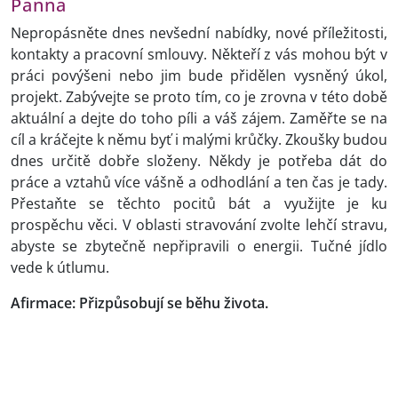
Panna
Nepropásněte dnes nevšední nabídky, nové příležitosti,
kontakty a pracovní smlouvy. Někteří z vás mohou být v
práci povýšeni nebo jim bude přidělen vysněný úkol,
projekt. Zabývejte se proto tím, co je zrovna v této době
aktuální a dejte do toho píli a váš zájem. Zaměřte se na
cíl a kráčejte k němu byť i malými krůčky. Zkoušky budou
dnes určitě dobře složeny. Někdy je potřeba dát do
práce a vztahů více vášně a odhodlání a ten čas je tady.
Přestaňte se těchto pocitů bát a využijte je ku
prospěchu věci. V oblasti stravování zvolte lehčí stravu,
abyste se zbytečně nepřipravili o energii. Tučné jídlo
vede k útlumu.
Afirmace: Přizpůsobují se běhu života.