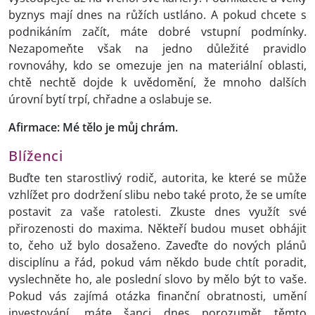
byznys mají dnes na růžích ustláno. A pokud chcete s
podnikáním začít, máte dobré vstupní podmínky.
Nezapomeňte však na jedno důležité pravidlo
rovnováhy, kdo se omezuje jen na materiální oblasti,
chtě nechtě dojde k uvědomění, že mnoho dalších
úrovní bytí trpí, chřadne a oslabuje se.
Afirmace: Mé tělo je můj chrám.
Blíženci
Buďte ten starostlivý rodič, autorita, ke které se může
vzhlížet pro dodržení slibu nebo také proto, že se umíte
postavit za vaše ratolesti. Zkuste dnes využít své
přirozenosti do maxima. Někteří budou muset obhájit
to, čeho už bylo dosaženo. Zaveďte do nových plánů
disciplínu a řád, pokud vám někdo bude chtít poradit,
vyslechněte ho, ale poslední slovo by mělo být to vaše.
Pokud vás zajímá otázka finanční obratnosti, umění
investování, máte šanci dnes porozumět těmto