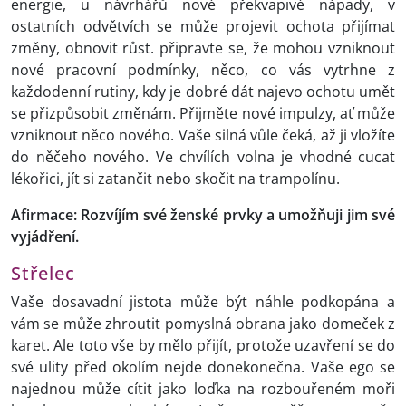
energie, u návrhářů nové překvapivé nápady, v
ostatních odvětvích se může projevit ochota přijímat
změny, obnovit růst. připravte se, že mohou vzniknout
nové pracovní podmínky, něco, co vás vytrhne z
každodenní rutiny, kdy je dobré dát najevo ochotu umět
se přizpůsobit změnám. Přijměte nové impulzy, ať může
vzniknout něco nového. Vaše silná vůle čeká, až ji vložíte
do něčeho nového. Ve chvílích volna je vhodné cucat
lékořici, jít si zatančit nebo skočit na trampolínu.
Afirmace: Rozvíjím své ženské prvky a umožňuji jim své
vyjádření.
Střelec
Vaše dosavadní jistota může být náhle podkopána a
vám se může zhroutit pomyslná obrana jako domeček z
karet. Ale toto vše by mělo přijít, protože uzavření se do
své ulity před okolím nejde donekonečna. Vaše ego se
najednou může cítit jako loďka na rozbouřeném moři