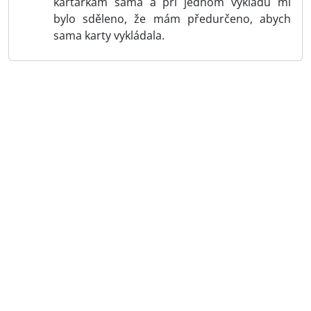
kartářkám sama a při jednom výkladu mi
bylo sděleno, že mám předurčeno, abych
sama karty vykládala.