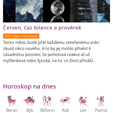
Červen, čas bilance a prověrek
Astrologie a horoskopy
Tento měsíc bude přát každému otevřenému srdci
zkusit něco nového. A to by jej mohlo přivést k
zásadnímu poznání, že pohotová reakce ať už
myšlenková nebo fyzická, na to, co život přináší...
Horoskop na dnes
Beran
Býk
Blíženci
Rak
Lev
Panna