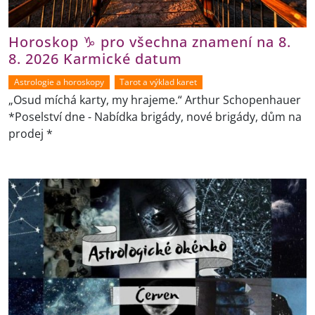
Horoskop ♑ pro všechna znamení na 8.
8. 2026 Karmické datum
Astrologie a horoskopy
Tarot a výklad karet
„Osud míchá karty, my hrajeme.“ Arthur Schopenhauer
*Poselství dne - Nabídka brigády, nové brigády, dům na
prodej *