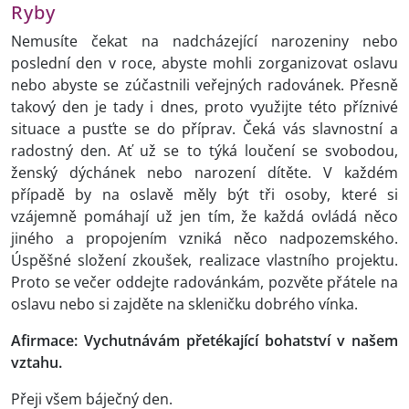
Ryby
Nemusíte čekat na nadcházející narozeniny nebo
poslední den v roce, abyste mohli zorganizovat oslavu
nebo abyste se zúčastnili veřejných radovánek. Přesně
takový den je tady i dnes, proto využijte této příznivé
situace a pusťte se do příprav. Čeká vás slavnostní a
radostný den. Ať už se to týká loučení se svobodou,
ženský dýchánek nebo narození dítěte. V každém
případě by na oslavě měly být tři osoby, které si
vzájemně pomáhají už jen tím, že každá ovládá něco
jiného a propojením vzniká něco nadpozemského.
Úspěšné složení zkoušek, realizace vlastního projektu.
Proto se večer oddejte radovánkám, pozvěte přátele na
oslavu nebo si zajděte na skleničku dobrého vínka.
Afirmace: Vychutnávám přetékající bohatství v našem
vztahu.
Přeji všem báječný den.