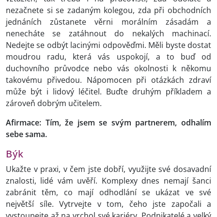
nezačnete si se zadaným kolegou, zda při obchodních
jednáních zůstanete věrni morálním zásadám a
nenecháte se zatáhnout do nekalých machinací.
Nedejte se odbýt lacinými odpověďmi. Měli byste dostat
moudrou radu, která vás uspokojí, a to buď od
duchovního průvodce nebo vás okolnosti k někomu
takovému přivedou. Nápomocen při otázkách zdraví
může být i lidový léčitel. Buďte druhým příkladem a
zároveň dobrým učitelem.
Afirmace: Tím, že jsem se svým partnerem, odhalím
sebe sama.
Býk
Ukažte v praxi, v čem jste dobří, využijte své dosavadní
znalosti, lidé vám uvěří. Komplexy dnes nemají šanci
zabránit těm, co mají odhodlání se ukázat ve své
největší síle. Vytrvejte v tom, čeho jste započali a
vystoupejte až na vrchol své kariéry. Podnikatelé a velký