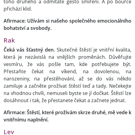
toho druhého a odmítáte gesto smíření. A po bouřce
přichází klid.
Afirmace: Užívám si našeho společného emocionálního
bohatství a svobody.
Rak
Čeká vás šťastný den.
Skutečné štěstí je vnitřní kvalita,
která je nezávislá na vnějších proměnách. Důvěřujte
vesmíru, že vás pošle tam, kde potřebujete být.
Přestaňte čekat na víkend, na dovolenou, na
narozeniny, na přestěhování, až se do vás někdo
zamiluje a začněte prožívat štěstí teď a tady. Nečekejte
na vhodnou chvíli, nemuseli byste se jí dočkat. Štěstí lze
dosáhnout i tak, že přestanete čekat a začnete jednat.
Afirmace: Štěstí, které prožívám skrze druhé, mě vede k
vnitřnímu naplnění.
Lev