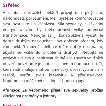
Střelec
V osobních vztazích někteří prožijí den plný citů,
náklonnosti, porozumění. Měli byste se konfrontovat se
svou sexualitou a vášnivostí. Síla sexuality je základní
energie a vám by měla přinést velký potenciál
transformace. Nebojte se ji konstruktivně využít. Je
dobré druhým naslouchat i být dobrým rádcem, kdy
vám někteří možná sdělí, že máte dobrý nos na to,
abyste se vcítili do problémů druhých. Nebojte se
projevit své city a inspirovat druhé silou svých vnitřních
obrazů, povzbuďte je fantazií a snem o budoucnosti. Ti,
kteří rádi malují, mohou umělecký obraz vytvořit i v
realitě, využít svou kreativitu a představivost.
Nápomocna může být uklidňující hudba a jóga.
Afirmace: Za vědomého přijetí své sexuality prožiju
zkušenost proměny a jednoty.
Kozoroh