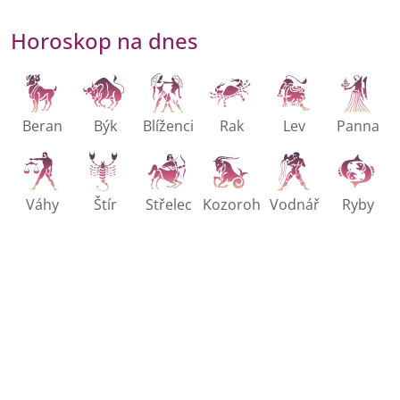
Horoskop na dnes
Beran
Býk
Blíženci
Rak
Lev
Panna
Váhy
Štír
Střelec
Kozoroh
Vodnář
Ryby