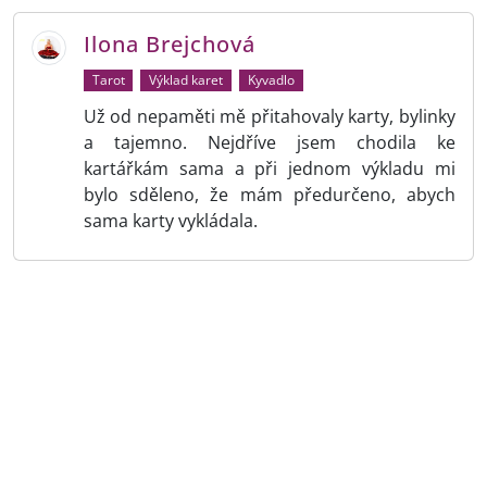
Ilona Brejchová
Tarot
Výklad karet
Kyvadlo
Už od nepaměti mě přitahovaly karty, bylinky
a tajemno. Nejdříve jsem chodila ke
kartářkám sama a při jednom výkladu mi
bylo sděleno, že mám předurčeno, abych
sama karty vykládala.