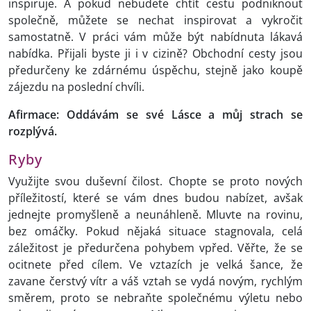
inspiruje. A pokud nebudete chtít cestu podniknout
společně, můžete se nechat inspirovat a vykročit
samostatně. V práci vám může být nabídnuta lákavá
nabídka. Přijali byste ji i v cizině? Obchodní cesty jsou
předurčeny ke zdárnému úspěchu, stejně jako koupě
zájezdu na poslední chvíli.
Afirmace: Oddávám se své Lásce a můj strach se
rozplývá.
Ryby
Využijte svou duševní čilost. Chopte se proto nových
příležitostí, které se vám dnes budou nabízet, avšak
jednejte promyšleně a neunáhleně. Mluvte na rovinu,
bez omáčky. Pokud nějaká situace stagnovala, celá
záležitost je předurčena pohybem vpřed. Věřte, že se
ocitnete před cílem. Ve vztazích je velká šance, že
zavane čerstvý vítr a váš vztah se vydá novým, rychlým
směrem, proto se nebraňte společnému výletu nebo