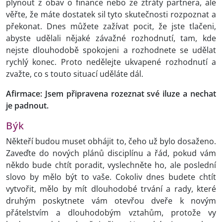
plynout z obav o finance nebo ze ztráty partnera, ale
věřte, že máte dostatek sil tyto skutečnosti rozpoznat a
překonat. Dnes můžete zažívat pocit, že jste tlačeni,
abyste udělali nějaké závažné rozhodnutí, tam, kde
nejste dlouhodobě spokojeni a rozhodnete se udělat
rychlý konec. Proto nedělejte ukvapené rozhodnutí a
zvažte, co s touto situací uděláte dál.
Afirmace: Jsem připravena rozeznat své iluze a nechat
je padnout.
Býk
Někteří budou muset obhájit to, čeho už bylo dosaženo.
Zaveďte do nových plánů disciplínu a řád, pokud vám
někdo bude chtít poradit, vyslechněte ho, ale poslední
slovo by mělo být to vaše. Cokoliv dnes budete chtít
vytvořit, mělo by mít dlouhodobé trvání a rady, které
druhým poskytnete vám otevřou dveře k novým
přátelstvím a dlouhodobým vztahům, protože vy