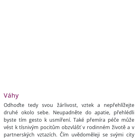
Váhy
Odhoďte tedy svou žárlivost, vztek a nepřehlížejte
druhé okolo sebe. Neupadněte do apatie, přehlédli
byste tím gesto k usmíření. Také přemíra péče může
vést k tísnivým pocitům obzvlášť v rodinném životě a v
partnerských vztazích. Čím uvědoměleji se svými city