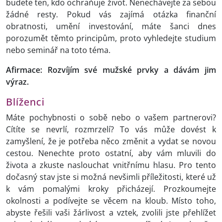
budete ten, kdo ochraňuje život. Nenechávejte za sebou
žádné resty. Pokud vás zajímá otázka finanční
obratnosti, umění investování, máte šanci dnes
porozumět těmto principům, proto vyhledejte studium
nebo seminář na toto téma.
Afirmace: Rozvíjím své mužské prvky a dávám jim
výraz.
Blíženci
Máte pochybnosti o sobě nebo o vašem partnerovi?
Cítíte se nevrlí, rozmrzelí? To vás může dovést k
zamyšlení, že je potřeba něco změnit a vydat se novou
cestou. Nenechte proto ostatní, aby vám mluvili do
života a zkuste naslouchat vnitřnímu hlasu. Pro tento
dočasný stav jste si možná nevšimli příležitosti, které už
k vám pomalými kroky přicházejí. Prozkoumejte
okolnosti a podívejte se věcem na kloub. Místo toho,
abyste řešili vaši žárlivost a vztek, zvolili jste přehlížet