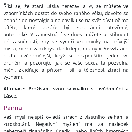
Říká se, že stará Láska nerezaví a vy se můžete ve
vzpomínkách dostat do svého raného věku, dovolte se
ponořit do nostalgie a na chvilku se na svět dívat očima
dítěte, které dokáže být spontánní, otevřené,
autentické. V zaměstnání se dnes můžete přistihnout
při zasněnosti, kdy se vynoří vzpomínky na dřívější
místa, kde se vám kdysi dařilo lépe, než nyní. Ve vztazích
buďte uvědomělejší, když se rozpouštíte jeden ve
druhém a pozorujte, jak se vaše sexualita pozvolna
mění, zklidňuje a přitom i sílí a tělesnost ztrácí na
významu.
Afirmace: Prožívám svou sexualitu v uvědomění a
Lásce.
Panna
Vaši mysl nejspíš ovládá strach z vlastního selhání a
ztroskotání. Negativní myšlení má za následek
nebezpečí finančního úpadku nebo jiných hmotných