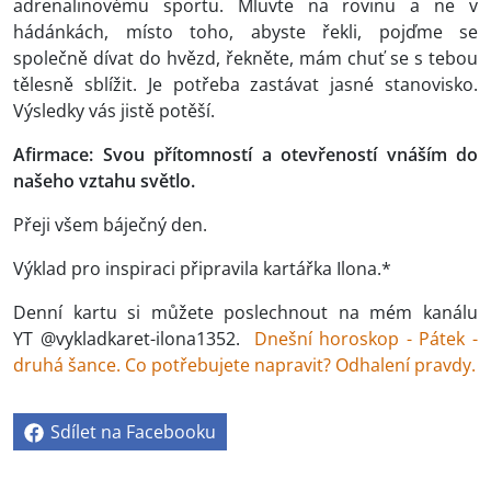
adrenalinovému sportu. Mluvte na rovinu a ne v
hádánkách, místo toho, abyste řekli, pojďme se
společně dívat do hvězd, řekněte, mám chuť se s tebou
tělesně sblížit. Je potřeba zastávat jasné stanovisko.
Výsledky vás jistě potěší.
Afirmace: Svou přítomností a otevřeností vnáším do
našeho vztahu světlo.
Přeji všem báječný den.
Výklad pro inspiraci připravila kartářka Ilona.*
Denní kartu si můžete poslechnout na mém kanálu
YT @vykladkaret-ilona1352.
Dnešní horoskop - Pátek -
druhá šance. Co potřebujete napravit? Odhalení pravdy.
Sdílet na Facebooku