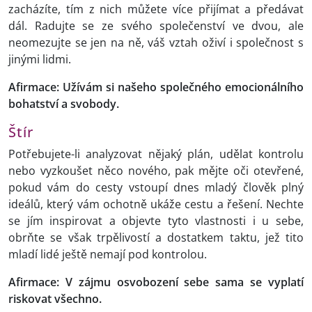
zacházíte, tím z nich můžete více přijímat a předávat
dál. Radujte se ze svého společenství ve dvou, ale
neomezujte se jen na ně, váš vztah oživí i společnost s
jinými lidmi.
Afirmace: Užívám si našeho společného emocionálního
bohatství a svobody.
Štír
Potřebujete-li analyzovat nějaký plán, udělat kontrolu
nebo vyzkoušet něco nového, pak mějte oči otevřené,
pokud vám do cesty vstoupí dnes mladý člověk plný
ideálů, který vám ochotně ukáže cestu a řešení. Nechte
se jím inspirovat a objevte tyto vlastnosti i u sebe,
obrňte se však trpělivostí a dostatkem taktu, jež tito
mladí lidé ještě nemají pod kontrolou.
Afirmace: V zájmu osvobození sebe sama se vyplatí
riskovat všechno.