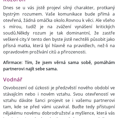
Dnes se u vás jistě projeví silný charakter, protkaný
bystrým rozumem. Vaše komunikace bude přímá a
otevřená, žádná omáčka okolo.Rovnou k věci. Ale všeho
s mírou, tudíž je na zvážení vynášení kritických
soudů.Někdy rozum je tak dominantní, že zastře
veškeré city.V tento den byste jistě nechtěli působit jako
přísná matka, která lpí hlavně na pravidlech, než-li na
opravdovém prožívání citů a přirozenosti.
Afirmace: Tím, že jsem věrná sama sobě, pomáhám
partnerovi najít sebe sama.
Vodnář
Osvobození od úzkosti je předzvěstí nového období ve
stávajícím nebo i novém vztahu. Svou otevřeností ve
vztahu dáváte šanci projevit se i vašemu partnerovi
tam, kde se před vámi uzavíral. Buďte tedy přístupní
nějakému novému dobrodružství a myšlence, která vás