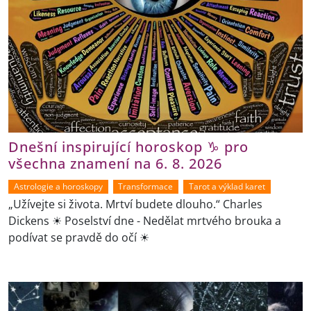
Dnešní inspirující horoskop ♑ pro
všechna znamení na 6. 8. 2026
Astrologie a horoskopy
Transformace
Tarot a výklad karet
„Užívejte si života. Mrtví budete dlouho.“ Charles
Dickens ☀ Poselství dne - Nedělat mrtvého brouka a
podívat se pravdě do očí ☀